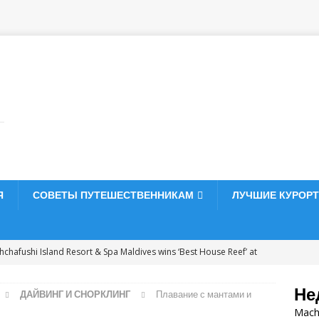
Я
СОВЕТЫ ПУТЕШЕСТВЕННИКАМ
ЛУЧШИЕ КУРОР
chafushi Island Resort & Spa Maldives wins ‘Best House Reef’ at
ry Awards 2026
5-ЗВЕЗДОЧНЫЕ ОТЕЛИ И КУРОРТЫ
Не
ДАЙВИНГ И СНОРКЛИНГ
Плавание с мантами и
Senses Laamu tops Travel + Leisure Asia Pacific Luxury Awards
Machc