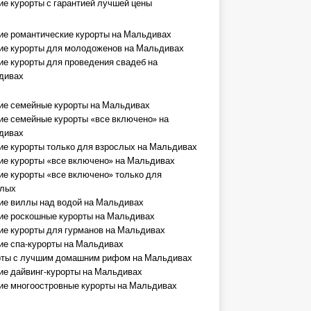
е курорты с гарантией лучшей цены
е романтические курорты на Мальдивах
е курорты для молодоженов на Мальдивах
е курорты для проведения свадеб на
дивах
е семейные курорты на Мальдивах
е семейные курорты «все включено» на
дивах
е курорты только для взрослых на Мальдивах
е курорты «все включено» на Мальдивах
е курорты «все включено» только для
слых
е виллы над водой на Мальдивах
е роскошные курорты на Мальдивах
е курорты для гурманов на Мальдивах
е спа-курорты на Мальдивах
рты с лучшим домашним рифом на Мальдивах
е дайвинг-курорты на Мальдивах
е многоостровные курорты на Мальдивах