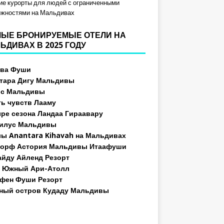
е курорты для людей с ограниченными
ожностями на Мальдивах
ЫЕ БРОНИРУЕМЫЕ ОТЕЛИ НА
ЬДИВАХ В 2025 ГОДУ
ева Фуши
тара Дигу Мальдивы
ос Мальдивы
ь чувств Лааму
ре сезона Ландаа Гираавару
илус Мальдивы
ы Anantara Kihavah на Мальдивах
орф Астория Мальдивы Итаафуши
йду Айленд Резорт
 Южный Ари-Атолл
фен Фуши Резорт
ный остров Кудаду Мальдивы