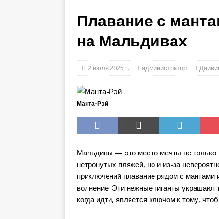
5-ЗВЕЗДОЧНЫЕ ОТЕЛ
Плавание с манта
[ Июнь 17, 2026 ]
Cana
на Мальдивах
ЗВЕЗДОЧНЫЕ ОТЕЛИ
[ Июнь 17, 2026 ]
Sun 
2 июля 2025 г.
администратор
Дайвин
Villas
5-ЗВЕЗДОЧН
[ Июнь 11, 2026 ]
Mil
Манта-Рэй
ЗВЕЗДОЧНЫЕ ОТЕЛИ
Мальдивы — это место мечты не только и
нетронутых пляжей, но и из-за невероятн
приключений плавание рядом с мантами 
волнение. Эти нежные гиганты украшают м
когда идти, является ключом к тому, чт