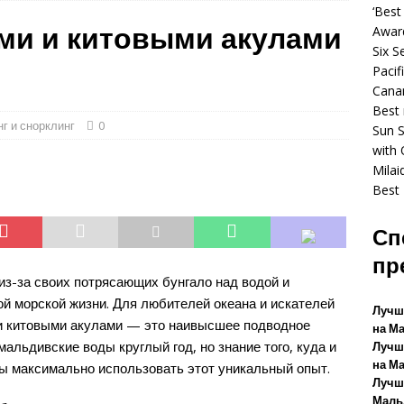
И И КУРОРТЫ
‘Best
ми и китовыми акулами
Awar
reef enters Tripadvisor’s global Best of the Best rankings
5-
Six S
 И КУРОРТЫ
Pacif
Canar
Siyam Vilu Reef introduces new era of luxury with Ocean Signature
Best 
г и снорклинг
0
ЫЕ ОТЕЛИ И КУРОРТЫ
Sun S
with 
aidhoo Maldives Named Among the World’s Best Hotels
5-
Mila
Best 
 И КУРОРТЫ
Сп
пр
з-за своих потрясающих бунгало над водой и
ой морской жизни. Для любителей океана и искателей
Лучш
и китовыми акулами — это наивысшее подводное
на М
альдивские воды круглый год, но знание того, куда и
Лучш
на М
обы максимально использовать этот уникальный опыт.
Лучш
Маль