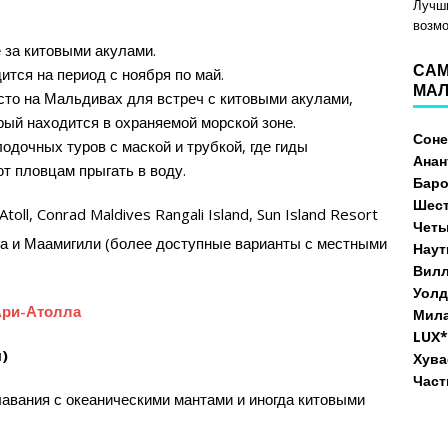
Лучши
возм
 за китовыми акулами.
САМ
ится на период с ноября по май.
МАЛ
о на Мальдивах для встреч с китовыми акулами,
рый находится в охраняемой морской зоне.
Сон
одочных туров с маской и трубкой, где гиды
Анан
т пловцам прыгать в воду.
Бар
Шест
toll, Conrad Maldives Rangali Island, Sun Island Resort
Четы
ра и Маамигили (более доступные варианты с местными
Наут
Вилл
Уолд
Ари-Атолла
Мила
LUX*
)
Хува
Част
лавания с океаническими мантами и иногда китовыми