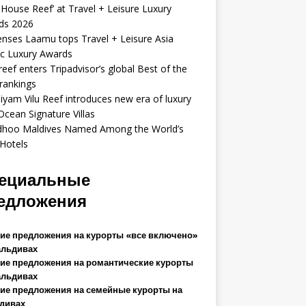
 House Reef’ at Travel + Leisure Luxury
ds 2026
enses Laamu tops Travel + Leisure Asia
ic Luxury Awards
eef enters Tripadvisor’s global Best of the
rankings
iyam Vilu Reef introduces new era of luxury
Ocean Signature Villas
idhoo Maldives Named Among the World’s
Hotels
ециальные
едложения
ие предложения на курорты «все включено»
альдивах
ие предложения на романтические курорты
альдивах
ие предложения на семейные курорты на
дивах