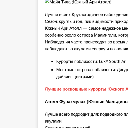
Лучше всего: Круглогодичное наблюдение
Сезон: круглый год, пик видимости приход
Южный Ари Атолл — самое надежное мест
особенно около острова Маамигили, кото
Наблюдения часто происходят во время л
наблюдают за акулами сверху и позволяю
Курорты поблизости: Lux* South Ari A
Местные острова поблизости: Дигу
дайвинг-центрами)
Лучшие роскошные курорты Южного 
Атолл Фувахмулах (Южные Мальдивы
Лучше всего подходит для: подводного п
акулами.
Сезон: с января по май.