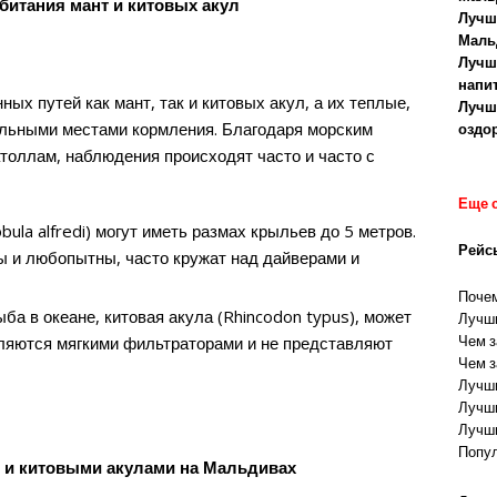
итания мант и китовых акул
Лучш
Маль
Лучш
напи
х путей как мант, так и китовых акул, а их теплые,
Лучш
льными местами кормления. Благодаря морским
оздо
оллам, наблюдения происходят часто и часто с
Еще 
la alfredi) могут иметь размах крыльев до 5 метров.
Рейс
ы и любопытны, часто кружат над дайверами и
Почем
а в океане, китовая акула (Rhincodon typus), может
Лучши
Чем з
вляются мягкими фильтраторами и не представляют
Чем з
Лучши
Лучши
Лучши
Попул
и и китовыми акулами на Мальдивах