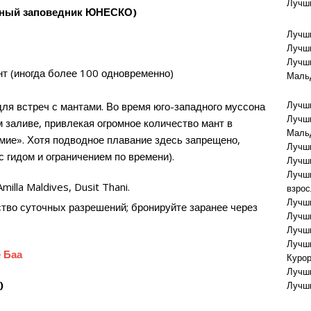
Лучши
ерный заповедник ЮНЕСКО)
Лучши
Лучши
Лучши
нт (иногда более 100 одновременно)
Маль
Лучши
я встреч с мантами. Во время юго-западного муссона
Лучши
 заливе, привлекая огромное количество мант в
Маль
мие». Хотя подводное плавание здесь запрещено,
Лучши
с гидом и ограничением по времени).
Лучши
Лучши
illa Maldives, Dusit Thani.
взро
Лучши
тво суточных разрешений; бронируйте заранее через
Лучши
Лучши
Лучши
 Баа
Куро
Лучши
)
Лучши