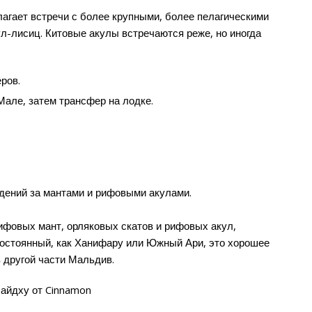
агает встречи с более крупными, более пелагическими
ул-лисиц. Китовые акулы встречаются реже, но иногда
ров.
Мале, затем трансфер на лодке.
дений за мантами и рифовыми акулами.
ифовых мант, орляковых скатов и рифовых акул,
 постоянный, как Ханифару или Южный Ари, это хорошее
 другой части Мальдив.
лайдху от Cinnamon