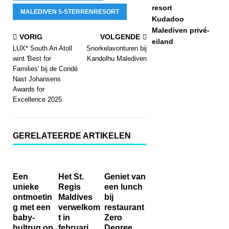
resort
MALEDIVEN 5-STERRENRESORT
Kudadoo
Malediven privé-
VORIG
VOLGENDE
eiland
LUX* South Ari Atoll
Snorkelavonturen bij
wint 'Best for
Kandolhu Malediven
Families' bij de Condé
Nast Johansens
Awards for
Excellence 2025
GERELATEERDE ARTIKELEN
Een
Het St.
Geniet van
unieke
Regis
een lunch
ontmoetin
Maldives
bij
g met een
verwelkom
restaurant
baby-
t in
Zero
bultrug op
februari
Degree