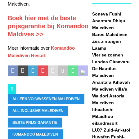
Malediven.
Soneva Fushi
Boek hier met de beste
Anantara Dhigu
prijsgarantie bij Komandoo
Malediven
Maldives >>
Baros Malediven
Zes zintuigen
Meer informatie over
Komandoo
Laamu
Vier seizoenen
Malediven Resort
Landaa Giraavaru
De Nautilus
Malediven
Anantara Kihavah
Malediven villa's
Waldorf Astoria
ALLEEN VOLWASSENEN MALEDIVEN
Malediven
Ithaafushi
ALL-INCLUSIVE MALEDIVEN
Milaidhoo
BESTE PRIJS GARANTIE
eilandresort
LUX* Zuid-Ari-atol
KOMANDOO MALEDIVEN
Huvafen Fushi-