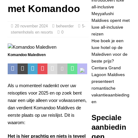
JW Marriott
met Komandoo
all-inclusive
Maldives Kaafu
Meyyafushi
Maldives opent met
Atoll Island Resort
20 november 2024
beheerder
5-
luxe all-inclusive
sterrenhotels en resorts
introduceert luxe
0
reizen
Hoe boek je een
all-inclusive
5-
luxe hotel op de
STERRENHOTEL
Malediven voor de
Komandoo Malediven
beste prijs?
S EN RESORTS
Centara Grand
[ 30 april 2026 ]
Lagoon Maldives
presenteert
Meyyafushi
Als u momenteel nadenkt over uw
romantische
reisopties voor 2025 en op zoek bent
vakantieaanbieding
Maldives opent
naar een uitje alleen voor volwassenen,
en
met luxe all-
dan verdient Komandoo Maldives de
eerste plaats op uw reislijst. Dit is
Speciale
inclusive reizen
waarom:
aanbiedin
5-
gen
Het is hier prachtig en niets is teveel
STERRENHOTEL