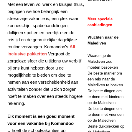
Met een leven vol werk en klusjes thuis,
gen
5-
begrijpen we hoe belangrijk een
STERRENHOTEL
stressvrije vakantie is, een plek waar
Meer speciale
aanbiedingen
zonneschijn, spabehandelingen,
S EN RESORTS
dolfijnen spotten en heerlijk eten de
Vluchten naar de
reistijd en de gebruikelijke dagelijkse
Malediven
routine vervangen. Komandoo's
All
Inclusive pakketten
Vergroot de
Waarom je de
zorgeloze sfeer die u tijdens uw verblijf
Malediven zou
moeten bezoeken
bij ons kunt hebben door u de
De beste manier om
mogelijkheid te bieden om deel te
een reis naar de
nemen aan een verscheidenheid aan
Malediven te boeken
activiteiten zonder dat u zich zorgen
De beste dingen om
hoeft te maken over een steeds hogere
te doen met kinderen
op de Malediven
rekening.
De beste dingen om
te doen met vrienden
Elk moment is een goed moment
op de Malediven
voor een vakantie bij Komandoo
Beste duikplekken op
U hoeft de schoolvakanties op