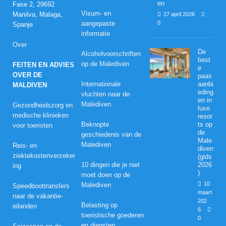
en
Fase 2, 29692
Visum- en
Manilva, Malaga,
27 april 2026
aangepaste
0
Spanje
informatie
Over
De
Alcoholvoorschriften
best
op de Malediven
FEITEN EN ADVIES
e
OVER DE
paas
Internationale
aanbi
MALDIVEN
eding
vluchten naar de
en in
Malediven
Gezondheidszorg en
luxe
medische klinieken
resor
Beknopte
ts op
voor toeristen
de
geschiedenis van de
Male
Malediven
Reis- en
diven
ziektekostenverzeker
(gids
10 dingen die je niet
2026
ing
)
moet doen op de
10
Malediven
Speedboottransfers
maart
naar de vakantie-
202
Belasting op
eilanden
6
toeristische goederen
0
en diensten