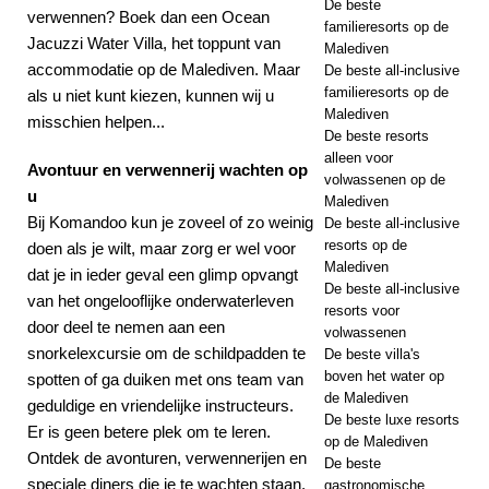
De beste
verwennen? Boek dan een Ocean
familieresorts op de
Jacuzzi Water Villa, het toppunt van
Malediven
accommodatie op de Malediven. Maar
De beste all-inclusive
familieresorts op de
als u niet kunt kiezen, kunnen wij u
Malediven
misschien helpen...
De beste resorts
alleen voor
Avontuur en verwennerij wachten op
volwassenen op de
u
Malediven
Bij Komandoo kun je zoveel of zo weinig
De beste all-inclusive
resorts op de
doen als je wilt, maar zorg er wel voor
Malediven
dat je in ieder geval een glimp opvangt
De beste all-inclusive
van het ongelooflijke onderwaterleven
resorts voor
door deel te nemen aan een
volwassenen
snorkelexcursie om de schildpadden te
De beste villa's
boven het water op
spotten of ga duiken met ons team van
de Malediven
geduldige en vriendelijke instructeurs.
De beste luxe resorts
Er is geen betere plek om te leren.
op de Malediven
Ontdek de avonturen, verwennerijen en
De beste
speciale diners die je te wachten staan.
gastronomische