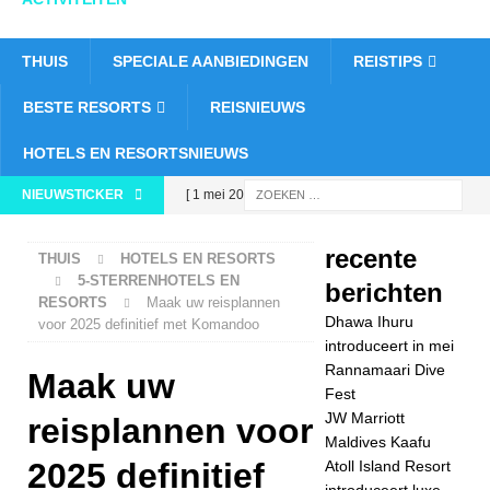
THUIS
SPECIALE AANBIEDINGEN
REISTIPS
BESTE RESORTS
REISNIEUWS
HOTELS EN RESORTSNIEUWS
NIEUWSTICKER
[ 1 mei 2026 ]
Dhawa Ihuru
recente
THUIS
HOTELS EN RESORTS
introduceert in mei
5-STERRENHOTELS EN
berichten
RESORTS
Maak uw reisplannen
Rannamaari Dive
Dhawa Ihuru
voor 2025 definitief met Komandoo
Fest
5-
introduceert in mei
Rannamaari Dive
Maak uw
STERRENHOTEL
Fest
JW Marriott
S EN RESORTS
reisplannen voor
Maldives Kaafu
[ 30 april 2026 ]
2025 definitief
Atoll Island Resort
introduceert luxe