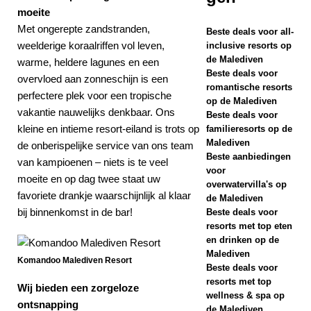
moeite
S EN RESORTS
Met ongerepte zandstranden,
Beste deals voor all-
weelderige koraalriffen vol leven,
[ 29 april 2026 ]
inclusive resorts op
de Malediven
warme, heldere lagunes en een
Hoe boek je een
Beste deals voor
overvloed aan zonneschijn is een
romantische resorts
luxe hotel op de
perfectere plek voor een tropische
op de Malediven
vakantie nauwelijks denkbaar. Ons
Beste deals voor
Malediven voor de
kleine en intieme resort-eiland is trots op
familieresorts op de
beste prijs?
Malediven
de onberispelijke service van ons team
Beste aanbiedingen
van kampioenen – niets is te veel
REISNIEUWS
voor
moeite en op dag twee staat uw
overwatervilla's op
[ 27 april 2026 ]
favoriete drankje waarschijnlijk al klaar
de Malediven
Centara Grand
bij binnenkomst in de bar!
Beste deals voor
resorts met top eten
Lagoon Maldives
en drinken op de
Malediven
presenteert
Komandoo Malediven Resort
Beste deals voor
romantische
resorts met top
Wij bieden een zorgeloze
wellness & spa op
ontsnapping
vakantieaanbiedin
de Malediven