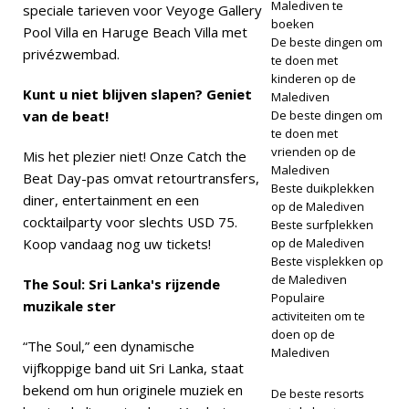
Malediven te
speciale tarieven voor Veyoge Gallery
boeken
Pool Villa en Haruge Beach Villa met
De beste dingen om
privézwembad.
te doen met
kinderen op de
Kunt u niet blijven slapen? Geniet
Malediven
van de beat!
De beste dingen om
te doen met
vrienden op de
Mis het plezier niet! Onze Catch the
Malediven
Beat Day-pas omvat retourtransfers,
Beste duikplekken
diner, entertainment en een
op de Malediven
cocktailparty voor slechts USD 75.
Beste surfplekken
Koop vandaag nog uw tickets!
op de Malediven
Beste visplekken op
de Malediven
The Soul: Sri Lanka's rijzende
Populaire
muzikale ster
activiteiten om te
doen op de
“The Soul,” een dynamische
Malediven
vijfkoppige band uit Sri Lanka, staat
bekend om hun originele muziek en
De beste resorts