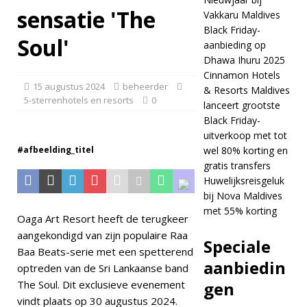
STERRENHOTELS
sensatie 'The
Vakkaru Maldives
EN RESORTS
Black Friday-
Soul'
aanbieding op
[ 24 november
Dhawa Ihuru 2025
2025 ]
Vier
Cinnamon Hotels
15 augustus 2024
beheerder
& Resorts Maldives
Kerstmis en
5-sterrenhotels en resorts
0
lanceert grootste
Nieuwjaar bij
Black Friday-
uitverkoop met tot
Vakkaru Maldives
#afbeelding_titel
wel 80% korting en
5-
gratis transfers
Huwelijksreisgeluk
STERRENHOTELS
bij Nova Maldives
met 55% korting
EN RESORTS
Oaga Art Resort heeft de terugkeer
aangekondigd van zijn populaire Raa
[ 21 november
Speciale
Baa Beats-serie met een spetterend
2025 ]
Black
aanbiedin
optreden van de Sri Lankaanse band
Friday-aanbieding
The Soul. Dit exclusieve evenement
gen
vindt plaats op 30 augustus 2024.
op Dhawa Ihuru