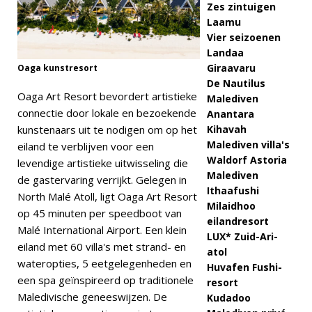
Zes zintuigen
Laamu
Vier seizoenen
Landaa
Giraavaru
Oaga kunstresort
De Nautilus
Oaga Art Resort bevordert artistieke
Malediven
connectie door lokale en bezoekende
Anantara
Kihavah
kunstenaars uit te nodigen om op het
Malediven villa's
eiland te verblijven voor een
Waldorf Astoria
levendige artistieke uitwisseling die
Malediven
de gastervaring verrijkt. Gelegen in
Ithaafushi
North Malé Atoll, ligt Oaga Art Resort
Milaidhoo
op 45 minuten per speedboot van
eilandresort
Malé International Airport. Een klein
LUX* Zuid-Ari-
eiland met 60 villa's met strand- en
atol
wateropties, 5 eetgelegenheden en
Huvafen Fushi-
een spa geïnspireerd op traditionele
resort
Maledivische geneeswijzen. De
Kudadoo