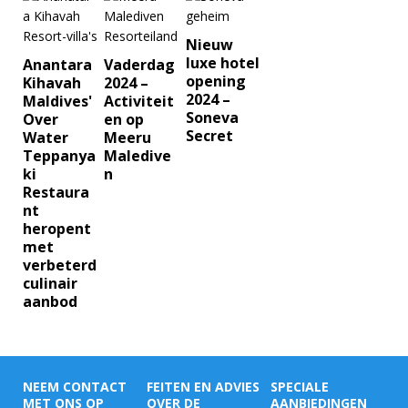
Nieuw
luxe hotel
Anantara
Vaderdag
opening
Kihavah
2024 –
2024 –
Maldives'
Activiteit
Soneva
Over
en op
Secret
Water
Meeru
Teppanya
Maledive
ki
n
Restaura
nt
heropent
met
verbeterd
culinair
aanbod
NEEM CONTACT
FEITEN EN ADVIES
SPECIALE
MET ONS OP
OVER DE
AANBIEDINGEN