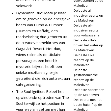
volwassenen op de
solowerk.
Malediven
De beste all-
Dynamisch Duo: Maak je klaar
inclusive resorts op
om te grooven op de energieke
de Malediven
beats van Dumb & Dumber
De beste all-
inclusive resorts
(Humam en Naffah), een
voor volwassenen
raadselachtig duo geboren uit
De beste villa's
de creatieve smeltkroes van
boven het water op
Oaga Art Resort. Het duo,
de Malediven
wiens rollen als de titulaire
De beste luxe
resorts op de
personages een heerlijk
Malediven
mysterie blijven, heeft een
De beste
unieke muzikale synergie
gastronomische
gecreëerd die zich onttrekt aan
resorts op de
categorisering.
Malediven
De beste sparesorts
The Soul Ignition: Beleef het
op de Malediven
opwindende optreden van The
De resorts met het
Soul terwijl ze het podium in
beste huisrif op de
vuur en vlam zetten met hun
Malediven