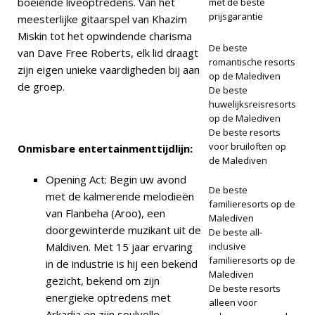
boeiende liveoptredens. Van het
met de beste
prijsgarantie
meesterlijke gitaarspel van Khazim
Miskin tot het opwindende charisma
De beste
van Dave Free Roberts, elk lid draagt
romantische resorts
zijn eigen unieke vaardigheden bij aan
op de Malediven
de groep.
De beste
huwelijksreisresorts
op de Malediven
De beste resorts
voor bruiloften op
Onmisbare entertainmenttijdlijn:
de Malediven
Opening Act: Begin uw avond
De beste
met de kalmerende melodieën
familieresorts op de
van Flanbeha (Aroo), een
Malediven
doorgewinterde muzikant uit de
De beste all-
Maldiven. Met 15 jaar ervaring
inclusive
familieresorts op de
in de industrie is hij een bekend
Malediven
gezicht, bekend om zijn
De beste resorts
energieke optredens met
alleen voor
Arkadia en zijn soulvolle