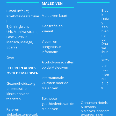
MALEDIVEN
Blac
E-mail: info (at)
k
Malediven kaart
luxehoteldeals.trave
Frida
l
y-
Geografie en
Björn Ingbrant
aan
klimaat
biedi
Urb. Manilva-strand,
ng
Fase 2, 29692
op
Visum- en
Manilva, Malaga,
Dha
aangepaste
Spanje
wa
informatie
Ihur
u
Over
2025
Alcoholvoorschriften
21
op de Malediven
FEITEN EN ADVIES
nove
OVER DE MALDIVEN
mber
Internationale
202
vluchten naar de
Gezondheidszorg
5
Malediven
0
en medische
klinieken voor
Beknopte
toeristen
Cinnamon Hotels
geschiedenis van de
& Resorts
Malediven
Reis- en
Maldives lanceert
ziektekostenverzek
grootste Black