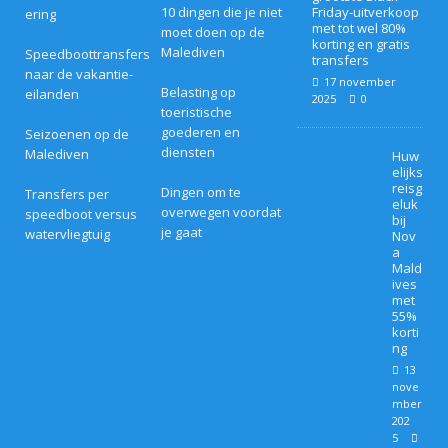
10 dingen die je niet
Friday-uitverkoop
ering
met tot wel 80%
moet doen op de
korting en gratis
Malediven
Speedboottransfers
transfers
naar de vakantie-
17 november
Belasting op
eilanden
2025
0
toeristische
goederen en
Seizoenen op de
diensten
Malediven
Huw
elijks
reisg
Dingen om te
Transfers per
eluk
overwegen voordat
speedboot versus
bij
je gaat
watervliegtuig
Nov
a
Mald
ives
met
55%
korti
ng
13
nove
mber
202
5