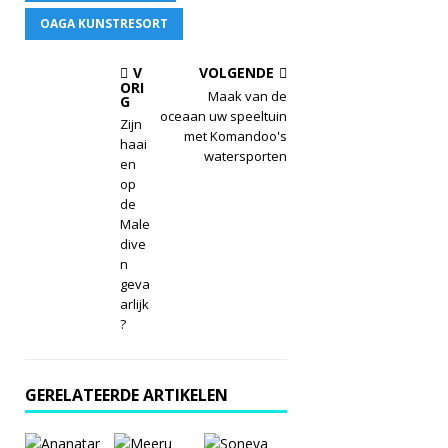
OAGA KUNSTRESORT
V
VOLGENDE
ORI
Maak van de
G
oceaan uw speeltuin
Zijn
met Komandoo's
haai
watersporten
en
op
de
Male
dive
n
geva
arlijk
?
GERELATEERDE ARTIKELEN