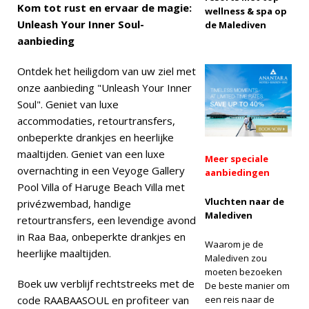
Kom tot rust en ervaar de magie:
wellness & spa op
[ 13 november
Unleash Your Inner Soul-
de Malediven
aanbieding
2025 ]
Huwelijksreisgeluk
Ontdek het heiligdom van uw ziel met
onze aanbieding "Unleash Your Inner
bij Nova Maldives
Soul". Geniet van luxe
met 55% korting
accommodaties, retourtransfers,
SPECIALE
onbeperkte drankjes en heerlijke
maaltijden. Geniet van een luxe
AANBIEDINGEN
Meer speciale
overnachting in een Veyoge Gallery
aanbiedingen
Pool Villa of Haruge Beach Villa met
Vluchten naar de
privézwembad, handige
Malediven
retourtransfers, een levendige avond
in Raa Baa, onbeperkte drankjes en
Waarom je de
heerlijke maaltijden.
Malediven zou
moeten bezoeken
Boek uw verblijf rechtstreeks met de
De beste manier om
code RAABAASOUL en profiteer van
een reis naar de