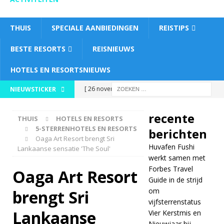
THUIS
SPECIALE AANBIEDINGEN
REISTIPS
BESTE RESORTS
REISNIEUWS
HOTELS EN RESORTSNIEUWS
[ 26 november
NIEUWSTICKER
2025 ]
Huvafen
recente
THUIS
HOTELS EN RESORTS
Fushi werkt samen
5-STERRENHOTELS EN RESORTS
berichten
Oaga Art Resort brengt Sri
met Forbes Travel
Huvafen Fushi
Lankaanse sensatie 'The Soul'
Guide in de strijd
werkt samen met
Forbes Travel
Oaga Art Resort
om
Guide in de strijd
om
brengt Sri
vijfsterrenstatus
vijfsterrenstatus
5-
Lankaanse
Vier Kerstmis en
Nieuwjaar bij