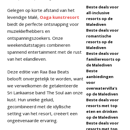
Beste deals voor
2025
SPECIALE
Gelegen op korte afstand van het
all-inclusive
levendige Malé,
Oaga kunstresort
AANBIEDINGEN
resorts op de
biedt de perfecte ontsnapping voor
Malediven
[ 17 november
Beste deals voor
muziekliefhebbers en
romantische
ontspanningszoekers. Onze
2025 ]
Cinnamon
resorts op de
weekenduitstapjes combineren
Malediven
Hotels & Resorts
spannend entertainment met de rust
Beste deals voor
Maldives lanceert
van het eilandleven.
familieresorts op
de Malediven
grootste Black
Beste
Deze editie van Raa Baa Beats
aanbiedingen
Friday-uitverkoop
belooft onvergetelijk te worden, want
voor
we verwelkomen de getalenteerde
met tot wel 80%
overwatervilla's
Sri Lankaanse band The Soul aan onze
op de Malediven
korting en gratis
kust. Hun unieke geluid,
Beste deals voor
resorts met top
gecombineerd met de idyllische
transfers
eten en drinken
setting van het resort, creëert een
SPECIALE
op de Malediven
ongeëvenaarde ervaring.
Beste deals voor
AANBIEDINGEN
resorts met top