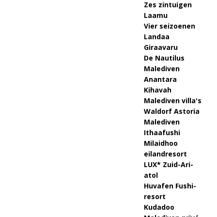
Zes zintuigen
Laamu
Vier seizoenen
Landaa
Giraavaru
De Nautilus
Malediven
Anantara
Kihavah
Malediven villa's
Waldorf Astoria
Malediven
Ithaafushi
Milaidhoo
eilandresort
LUX* Zuid-Ari-
atol
Huvafen Fushi-
resort
Kudadoo