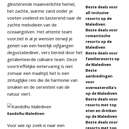
glinsterende maanverlichte hemel,
Beste deals voor
2025
SPECIALE
het zachte, warme zand onder je
all-inclusive
voeten voelend en luisterend naar de
AANBIEDINGEN
resorts op de
Malediven
zachte melodieën van de
[ 17 november
Beste deals voor
oceaangolven. Het attente team
romantische
2025 ]
Cinnamon
voorziet in al je wensen terwijl je
resorts op de
geniet van een heerlijk vijfgangen
Malediven
Hotels & Resorts
degustatiediner, vers bereid door het
Beste deals voor
Maldives lanceert
familieresorts op
getalenteerde culinaire team. Deze
de Malediven
voortreffelijke eetervaring is niet
grootste Black
Beste
zomaar een maaltijd; het is een
aanbiedingen
Friday-uitverkoop
zintuiglijke reis die de harmonie van
voor
smaken en de sereniteit van de
met tot wel 80%
overwatervilla's
op de Malediven
natuur viert.
korting en gratis
Beste deals voor
resorts met top
transfers
eten en drinken
Kandolhu Malediven
SPECIALE
op de Malediven
Beste deals voor
Voor wie op zoek is naar een
AANBIEDINGEN
resorts met top