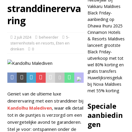
STERRENHOTELS
stranddinererva
Vakkaru Maldives
EN RESORTS
Black Friday-
ring
aanbieding op
[ 24 november
Dhawa Ihuru 2025
2025 ]
Vier
Cinnamon Hotels
2 juli 2024
beheerder
5-
& Resorts Maldives
Kerstmis en
sterrenhotels en resorts
,
Eten en
lanceert grootste
drinken
0
Nieuwjaar bij
Black Friday-
uitverkoop met tot
Vakkaru Maldives
wel 80% korting en
5-
gratis transfers
Huwelijksreisgeluk
STERRENHOTELS
bij Nova Maldives
met 55% korting
EN RESORTS
Geniet van de ultieme luxe
dinerervaring met een stranddiner bij
[ 21 november
Speciale
Kandolhu Malediven
, waar elk detail
2025 ]
Black
aanbiedin
tot in de puntjes is verzorgd om een
Friday-aanbieding
onvergetelijke avond te garanderen.
gen
Stel je voor: ontspannen onder de
op Dhawa Ihuru