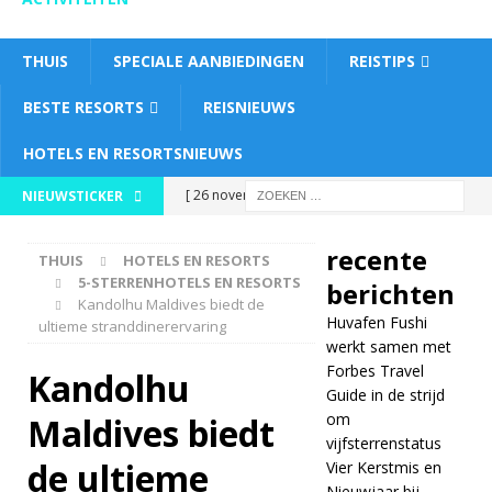
THUIS
SPECIALE AANBIEDINGEN
REISTIPS
BESTE RESORTS
REISNIEUWS
HOTELS EN RESORTSNIEUWS
[ 26 november
NIEUWSTICKER
2025 ]
Huvafen
recente
THUIS
HOTELS EN RESORTS
Fushi werkt samen
5-STERRENHOTELS EN RESORTS
berichten
Kandolhu Maldives biedt de
met Forbes Travel
Huvafen Fushi
ultieme stranddinerervaring
Guide in de strijd
werkt samen met
Forbes Travel
Kandolhu
om
Guide in de strijd
om
Maldives biedt
vijfsterrenstatus
vijfsterrenstatus
5-
de ultieme
Vier Kerstmis en
Nieuwjaar bij