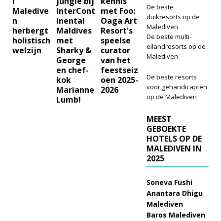
i
jungle bij
kennis
De beste
Maledive
InterCont
met Foo:
duikresorts op de
n
inental
Oaga Art
Malediven
herbergt
Maldives
Resort's
De beste multi-
holistisch
met
speelse
eilandresorts op de
welzijn
Sharky &
curator
Malediven
George
van het
en chef-
feestseiz
De beste resorts
kok
oen 2025-
voor gehandicapten
Marianne
2026
op de Malediven
Lumb!
MEEST
GEBOEKTE
HOTELS OP DE
MALEDIVEN IN
2025
Soneva Fushi
Anantara Dhigu
Malediven
Baros Malediven