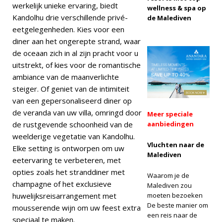
werkelijk unieke ervaring, biedt
wellness & spa op
[ 13 november
Kandolhu drie verschillende privé-
de Malediven
eetgelegenheden. Kies voor een
2025 ]
diner aan het ongerepte strand, waar
Huwelijksreisgeluk
de oceaan zich in al zijn pracht voor u
bij Nova Maldives
uitstrekt, of kies voor de romantische
ambiance van de maanverlichte
met 55% korting
steiger. Of geniet van de intimiteit
SPECIALE
van een gepersonaliseerd diner op
de veranda van uw villa, omringd door
AANBIEDINGEN
Meer speciale
de rustgevende schoonheid van de
aanbiedingen
weelderige vegetatie van Kandolhu.
Vluchten naar de
Elke setting is ontworpen om uw
Malediven
eetervaring te verbeteren, met
opties zoals het stranddiner met
Waarom je de
champagne of het exclusieve
Malediven zou
huwelijksreisarrangement met
moeten bezoeken
De beste manier om
mousserende wijn om uw feest extra
een reis naar de
speciaal te maken.