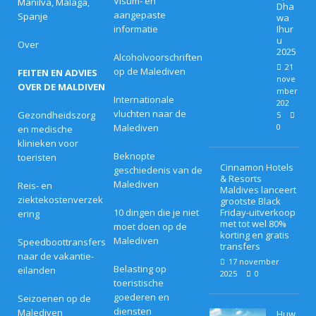
Visum- en
Manilva, Malaga,
Dha
aangepaste
Spanje
wa
informatie
Ihur
u
Over
2025
Alcoholvoorschriften
21
op de Malediven
FEITEN EN ADVIES
nove
OVER DE MALDIVEN
mber
Internationale
202
vluchten naar de
Gezondheidszorg
5
Malediven
0
en medische
klinieken voor
Beknopte
toeristen
Cinnamon Hotels
geschiedenis van de
& Resorts
Malediven
Reis- en
Maldives lanceert
ziektekostenverzek
grootste Black
10 dingen die je niet
Friday-uitverkoop
ering
met tot wel 80%
moet doen op de
korting en gratis
Malediven
Speedboottransfers
transfers
naar de vakantie-
17 november
Belasting op
eilanden
2025
0
toeristische
goederen en
Seizoenen op de
diensten
Malediven
Huw