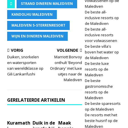
volwassenen op de
STRAND DINEREN MALEDIVEN
Malediven
De beste all-
KANDOLHU MALEDIVEN
inclusive resorts op
de Malediven
MALEDIVEN 5-STERRENRESORT
De beste all-
inclusive resorts
WIJN EN DINEREN MALEDIVEN
voor volwassenen
De beste villa's
VORIG
VOLGENDE
boven het water op
Duiken, snorkelen
Marriott Bonvoy
de Malediven
en watersporten
onthult 'Beyond
De beste luxe
van wereldklasse op
Ordinary' met luxe
resorts op de
Gili Lankanfushi
uitjes naar de
Malediven
Malediven
De beste
gastronomische
resorts op de
Malediven
GERELATEERDE ARTIKELEN
De beste sparesorts
op de Malediven
De resorts met het
beste huisrif op de
Kuramath
Duik in de
Maak
Malediven