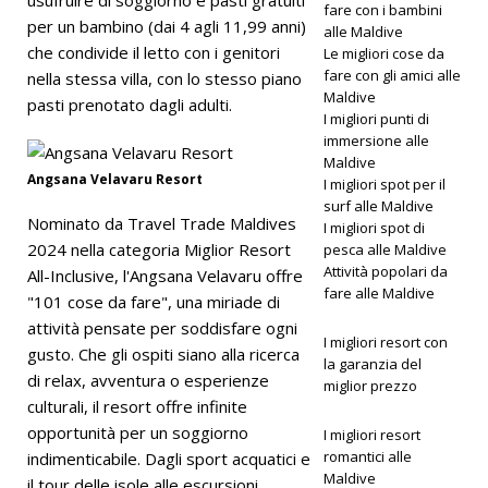
usufruire di soggiorno e pasti gratuiti
più
fare con i bambini
per un bambino (dai 4 agli 11,99 anni)
alle Maldive
grande
che condivide il letto con i genitori
Le migliori cose da
fare con gli amici alle
offerta del
nella stessa villa, con lo stesso piano
Maldive
pasti prenotato dagli adulti.
Black
I migliori punti di
immersione alle
Friday con
Maldive
Angsana Velavaru Resort
I migliori spot per il
sconti fino
surf alle Maldive
Nominato da Travel Trade Maldives
a 80% e
I migliori spot di
2024 nella categoria Miglior Resort
pesca alle Maldive
trasferime
Attività popolari da
All-Inclusive, l'Angsana Velavaru offre
fare alle Maldive
nti gratuiti
"101 cose da fare", una miriade di
attività pensate per soddisfare ogni
I migliori resort con
gusto. Che gli ospiti siano alla ricerca
la garanzia del
OFFERTE
di relax, avventura o esperienze
miglior prezzo
culturali, il resort offre infinite
SPECIALI
opportunità per un soggiorno
I migliori resort
[ 13
romantici alle
indimenticabile. Dagli sport acquatici e
Maldive
il tour delle isole alle escursioni
novembre