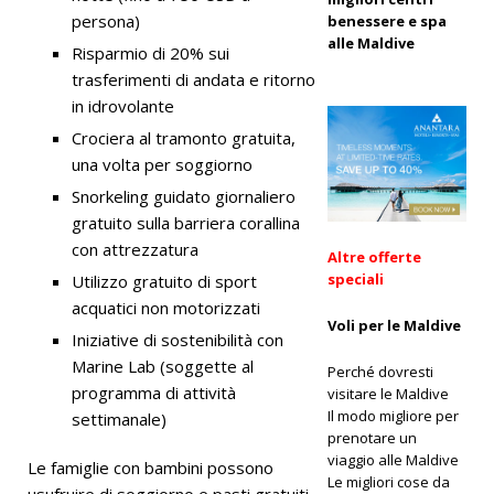
Dhawa
persona)
benessere e spa
alle Maldive
Ihuru 2025
Risparmio di 20% sui
trasferimenti di andata e ritorno
in idrovolante
OFFERTE
Crociera al tramonto gratuita,
SPECIALI
una volta per soggiorno
Snorkeling guidato giornaliero
[ 17
gratuito sulla barriera corallina
novembre
con attrezzatura
Altre offerte
2025 ]
speciali
Utilizzo gratuito di sport
acquatici non motorizzati
Cinnamon
Voli per le Maldive
Iniziative di sostenibilità con
Hotels &
Marine Lab (soggette al
Perché dovresti
Resorts
programma di attività
visitare le Maldive
Il modo migliore per
settimanale)
Maldives
prenotare un
lancia la
viaggio alle Maldive
Le famiglie con bambini possono
Le migliori cose da