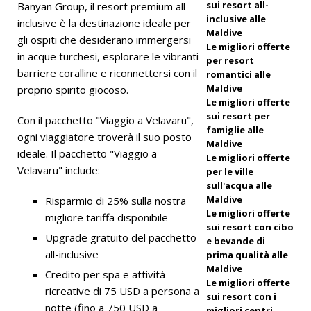
sui resort all-
Banyan Group, il resort premium all-
Capodann
inclusive alle
inclusive è la destinazione ideale per
Maldive
o al
gli ospiti che desiderano immergersi
Le migliori offerte
in acque turchesi, esplorare le vibranti
Vakkaru
per resort
barriere coralline e riconnettersi con il
romantici alle
Maldives
Maldive
proprio spirito giocoso.
Le migliori offerte
HOTEL
sui resort per
Con il pacchetto "Viaggio a Velavaru",
E RESORT
famiglie alle
ogni viaggiatore troverà il suo posto
Maldive
A 5 STELLE
ideale. Il pacchetto "Viaggio a
Le migliori offerte
Velavaru" include:
per le ville
[ 21
sull'acqua alle
novembre
Maldive
Risparmio di 25% sulla nostra
Le migliori offerte
migliore tariffa disponibile
2025 ]
sui resort con cibo
Upgrade gratuito del pacchetto
e bevande di
Offerta
all-inclusive
prima qualità alle
Maldive
Black
Credito per spa e attività
Le migliori offerte
ricreative di 75 USD a persona a
Friday a
sui resort con i
notte (fino a 750 USD a
migliori centri