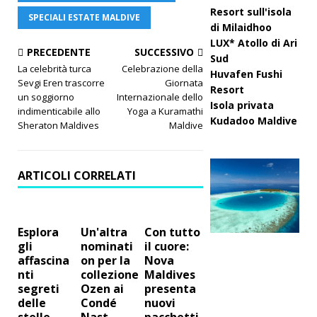
Resort sull'isola
SPECIALI ESTATE MALDIVE
di Milaidhoo
LUX* Atollo di Ari
PRECEDENTE
SUCCESSIVO
Sud
La celebrità turca
Celebrazione della
Huvafen Fushi
Sevgi Eren trascorre
Giornata
Resort
un soggiorno
Internazionale dello
Isola privata
indimenticabile allo
Yoga a Kuramathi
Kudadoo Maldive
Sheraton Maldives
Maldive
ARTICOLI CORRELATI
Esplora
Un'altra
Con tutto
gli
nominati
il cuore:
affascina
on per la
Nova
nti
collezione
Maldives
segreti
Ozen ai
presenta
delle
Condé
nuovi