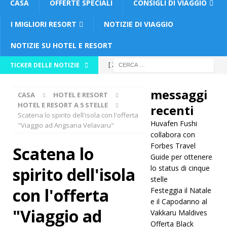
CASA
OFFERTE SPECIALI
CONSIGLI DI VIAGGIO
I MIGLIORI RESORT
NOTIZIE DI VIAGGIO
NOTIZIE SU HOTEL E RESORT
[ 26
TICKER DELLE NOTIZIE
novembre
messaggi
CASA
HOTEL E RESORT
2025 ]
HOTEL E RESORT A 5 STELLE
recenti
Scatena lo spirito dell'isola con l'offerta
Huvafen
Huvafen Fushi
"Viaggio ad Angsana Velavaru"
Fushi
collabora con
Forbes Travel
Scatena lo
collabora
Guide per ottenere
lo status di cinque
spirito dell'isola
con
stelle
Forbes
con l'offerta
Festeggia il Natale
e il Capodanno al
Travel
"Viaggio ad
Vakkaru Maldives
Guide per
Offerta Black