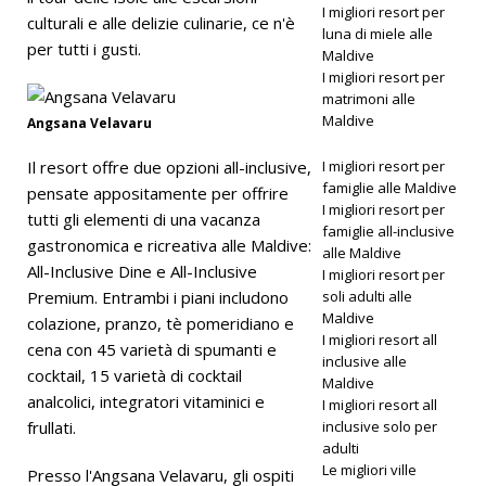
I migliori resort per
culturali e alle delizie culinarie, ce n'è
2025 ]
luna di miele alle
per tutti i gusti.
Maldive
Luna di
I migliori resort per
matrimoni alle
miele da
Maldive
Angsana Velavaru
sogno al
Il resort offre due opzioni all-inclusive,
I migliori resort per
Nova
famiglie alle Maldive
pensate appositamente per offrire
I migliori resort per
Maldives
tutti gli elementi di una vacanza
famiglie all-inclusive
gastronomica e ricreativa alle Maldive:
alle Maldive
con 55%
All-Inclusive Dine e All-Inclusive
I migliori resort per
di sconto
Premium. Entrambi i piani includono
soli adulti alle
Maldive
colazione, pranzo, tè pomeridiano e
I migliori resort all
cena con 45 varietà di spumanti e
inclusive alle
OFFERTE
cocktail, 15 varietà di cocktail
Maldive
analcolici, integratori vitaminici e
SPECIALI
I migliori resort all
frullati.
inclusive solo per
adulti
Le migliori ville
Presso l'Angsana Velavaru, gli ospiti