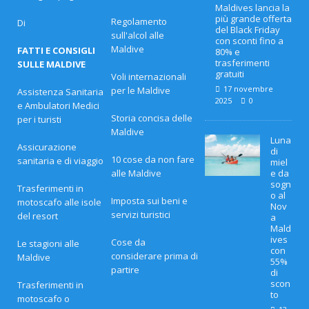
Maldives lancia la
più grande offerta
Regolamento
Di
del Black Friday
sull'alcol alle
con sconti fino a
Maldive
FATTI E CONSIGLI
80% e
trasferimenti
SULLE MALDIVE
gratuiti
Voli internazionali
17 novembre
per le Maldive
Assistenza Sanitaria
2025
0
e Ambulatori Medici
Storia concisa delle
per i turisti
Maldive
Luna
Assicurazione
di
10 cose da non fare
sanitaria e di viaggio
miel
alle Maldive
e da
sogn
Trasferimenti in
o al
Imposta sui beni e
motoscafo alle isole
Nov
servizi turistici
del resort
a
Mald
ives
Cose da
Le stagioni alle
con
considerare prima di
Maldive
55%
partire
di
scon
Trasferimenti in
to
motoscafo o