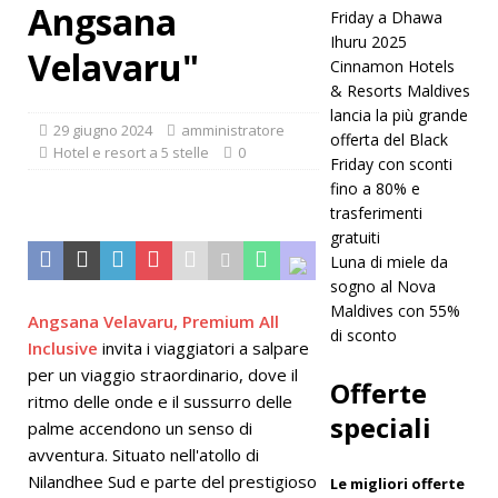
Angsana
Friday a Dhawa
ottenere
Ihuru 2025
Velavaru"
lo status
Cinnamon Hotels
& Resorts Maldives
di cinque
lancia la più grande
29 giugno 2024
amministratore
stelle
offerta del Black
Hotel e resort a 5 stelle
0
Friday con sconti
HOTEL E
fino a 80% e
RESORT A
trasferimenti
gratuiti
5 STELLE
Luna di miele da
sogno al Nova
[ 24
Maldives con 55%
Angsana Velavaru, Premium All
novembre
di sconto
Inclusive
invita i viaggiatori a salpare
2025 ]
per un viaggio straordinario, dove il
Offerte
ritmo delle onde e il sussurro delle
Festeggia
speciali
palme accendono un senso di
il Natale e
avventura. Situato nell'atollo di
il
Nilandhee Sud e parte del prestigioso
Le migliori offerte