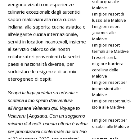
sull'acqua alle
vengono viziati con esperienze
Maldive
culinarie eccezionali: dagli autentici
I migliori resort di
sapori maldiviani alla ricca cucina
lusso alle Maldive
indiana, alla saporita cucina asiatica e
I migliori resort
gourmet alle
all'elegante cucina internazionale,
Maldive
serviti in location incantevoli, insieme
I migliori resort
al servizio caloroso dei nostri
termali alle Maldive
collaboratori provenienti da sedici
I resort con la
paesi e nazionalità diverse, per
migliore barriera
corallina delle
soddisfare le esigenze di un mix
Maldive
eterogeneo di ospiti.
I migliori resort per
immersioni alle
Scopri la fuga perfetta su un'isola e
Maldive
scatena il tuo spirito d'avventura
I migliori resort multi-
isola alle Maldive
all'Angsana Velavaru qui: Voyage to
Velavaru | Angsana. Con un soggiorno
I migliori resort per
minimo di 4 notti, questa offerta è valida
disabili alle Maldive
per prenotazioni confermate da ora fino