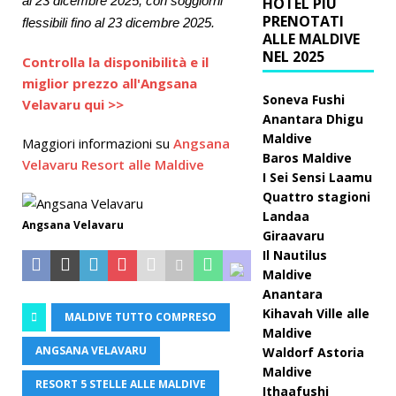
al 23 dicembre 2025, con soggiorni
HOTEL PIÙ
PRENOTATI
flessibili fino al 23 dicembre 2025.
ALLE MALDIVE
NEL 2025
Controlla la disponibilità e il
miglior prezzo all'Angsana
Soneva Fushi
Velavaru qui >>
Anantara Dhigu
Maldive
Maggiori informazioni su
Angsana
Baros Maldive
Velavaru Resort alle Maldive
I Sei Sensi Laamu
Quattro stagioni
Landaa
Angsana Velavaru
Giraavaru
Il Nautilus
Maldive
Anantara
Kihavah Ville alle
MALDIVE TUTTO COMPRESO
Maldive
ANGSANA VELAVARU
Waldorf Astoria
Maldive
RESORT 5 STELLE ALLE MALDIVE
Ithaafushi