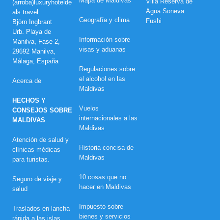
Mapa de Maldivas
(arroba)luxuryhotelde
s
als.travel
m
Geografía y clima
Björn Ingbrant
e
j
Urb. Playa de
o
Información sobre
Manilva, Fase 2,
r
visas y aduanas
29692 Manilva,
e
Málaga, España
s
Regulaciones sobre
o
f
el alcohol en las
Acerca de
e
Maldivas
r
HECHOS Y
t
Vuelos
a
CONSEJOS SOBRE
s
internacionales a las
MALDIVAS
d
Maldivas
e
Atención de salud y
S
Historia concisa de
e
clínicas médicas
m
Maldivas
para turistas.
a
n
10 cosas que no
Seguro de viaje y
a
hacer en Maldivas
S
salud
a
n
Impuesto sobre
Traslados en lancha
t
bienes y servicios
rápida a las islas
a