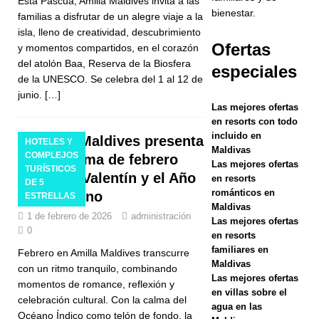
Esta Pascua, Amilla Maldives invita a las
bienestar.
familias a disfrutar de un alegre viaje a la
2026 ]
isla, lleno de creatividad, descubrimiento
Ofertas
y momentos compartidos, en el corazón
Kuredhivaru
del atolón Baa, Reserva de la Biosfera
especiales
Resort & Spa
de la UNESCO. Se celebra del 1 al 12 de
junio.
[…]
anuncia el
Las mejores ofertas
arte de
en resorts con todo
incluido en
Amilla Maldives presenta
HOTELES Y
Pascua de
Maldivas
COMPLEJOS
su programa de febrero
Las mejores ofertas
Shimha
TURÍSTICOS
para San Valentín y el Año
en resorts
DE 5
Shakeeb
románticos en
Nuevo chino
ESTRELLAS
Maldivas
1 de febrero de 2026
administración
HOTELES Y
Las mejores ofertas
0
en resorts
COMPLEJO
familiares en
Febrero en Amilla Maldives transcurre
Maldivas
S
con un ritmo tranquilo, combinando
Las mejores ofertas
momentos de romance, reflexión y
TURÍSTICOS
en villas sobre el
celebración cultural. Con la calma del
agua en las
DE 5
Océano Índico como telón de fondo, la