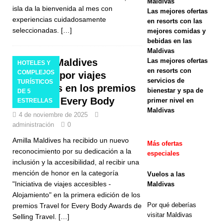
Maldivas
isla da la bienvenida al mes con
Las mejores ofertas
ESTRELLAS
experiencias cuidadosamente
en resorts con las
seleccionadas.
[…]
[ 10 de
mejores comidas y
bebidas en las
marzo de
Maldivas
Amilla Maldives
Las mejores ofertas
HOTELES Y
2026 ]
Las
en resorts con
COMPLEJOS
premiada por viajes
mejores
servicios de
TURÍSTICOS
accesibles en los premios
bienestar y spa de
DE 5
ofertas de
Travel for Every Body
primer nivel en
ESTRELLAS
Maldivas
Semana
4 de noviembre de 2025
administración
0
Santa en
Amilla Maldives ha recibido un nuevo
Más ofertas
resorts de
reconocimiento por su dedicación a la
especiales
inclusión y la accesibilidad, al recibir una
lujo en
mención de honor en la categoría
Vuelos a las
Maldivas
"Iniciativa de viajes accesibles -
Maldivas
Alojamiento" en la primera edición de los
(Guía 2026)
Por qué deberías
premios Travel for Every Body Awards de
visitar Maldivas
Selling Travel.
[…]