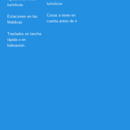
turísticos
e
turísticas.
n
r
Cosas a tener en
Estaciones en las
e
cuenta antes de ir
Maldivas
s
o
r
Traslados en lancha
t
rápida o en
s
hidroavión
d
e
l
u
j
o
e
n
M
a
l
d
i
v
a
s
(
G
u