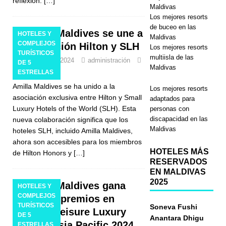
reflexión.
[…]
Maldivas
Los mejores resorts
de buceo en las
Amilla Maldives se une a
HOTELES Y
Maldivas
COMPLEJOS
la asociación Hilton y SLH
Los mejores resorts
TURÍSTICOS
multiisla de las
15 de julio de 2024
administración
DE 5
Maldivas
0
ESTRELLAS
Amilla Maldives se ha unido a la
Los mejores resorts
asociación exclusiva entre Hilton y Small
adaptados para
Luxury Hotels of the World (SLH). Esta
personas con
discapacidad en las
nueva colaboración significa que los
Maldivas
hoteles SLH, incluido Amilla Maldives,
ahora son accesibles para los miembros
HOTELES MÁS
de Hilton Honors y
[…]
RESERVADOS
EN MALDIVAS
2025
Amilla Maldives gana
HOTELES Y
COMPLEJOS
múltiples premios en
TURÍSTICOS
Soneva Fushi
Travel + Leisure Luxury
DE 5
Anantara Dhigu
Awards Asia Pacific 2024
ESTRELLAS