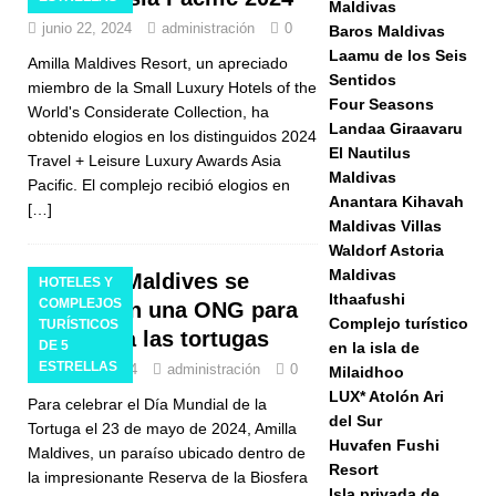
Maldivas
junio 22, 2024
administración
0
Baros Maldivas
Laamu de los Seis
Amilla Maldives Resort, un apreciado
Sentidos
miembro de la Small Luxury Hotels of the
Four Seasons
World's Considerate Collection, ha
Landaa Giraavaru
obtenido elogios en los distinguidos 2024
El Nautilus
Travel + Leisure Luxury Awards Asia
Maldivas
Pacific. El complejo recibió elogios en
Anantara Kihavah
[…]
Maldivas Villas
Waldorf Astoria
Maldivas
Amilla Maldives se
HOTELES Y
Ithaafushi
COMPLEJOS
asocia con una ONG para
Complejo turístico
TURÍSTICOS
proteger a las tortugas
DE 5
en la isla de
ESTRELLAS
mayo 25, 2024
administración
0
Milaidhoo
LUX* Atolón Ari
Para celebrar el Día Mundial de la
del Sur
Tortuga el 23 de mayo de 2024, Amilla
Huvafen Fushi
Maldives, un paraíso ubicado dentro de
Resort
la impresionante Reserva de la Biosfera
Isla privada de