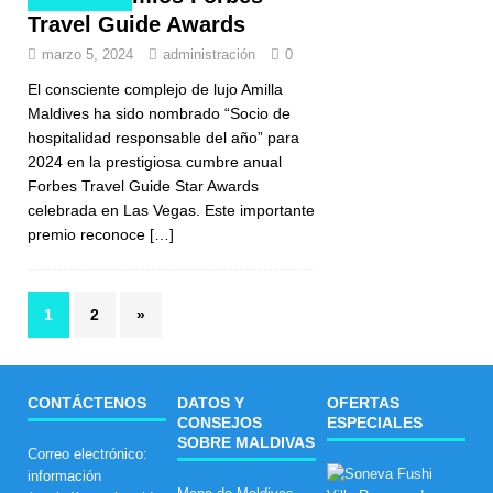
Travel Guide Awards
marzo 5, 2024
administración
0
El consciente complejo de lujo Amilla
Maldives ha sido nombrado “Socio de
hospitalidad responsable del año” para
2024 en la prestigiosa cumbre anual
Forbes Travel Guide Star Awards
celebrada en Las Vegas. Este importante
premio reconoce
[…]
1
2
»
CONTÁCTENOS
DATOS Y
OFERTAS
CONSEJOS
ESPECIALES
SOBRE MALDIVAS
Correo electrónico:
L
información
a