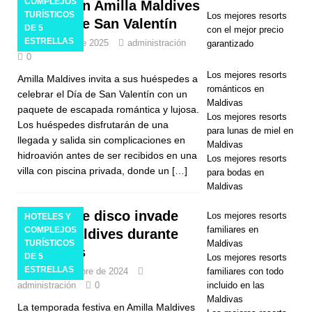
COMPLEJOS
y el lujo en Amilla Maldives
Especias
TURÍSTICOS
Los mejores resorts
este día de San Valentín
DE 5
con el mejor precio
HOTELES Y
ESTRELLAS
27 de enero de 2025
administración
garantizado
0
COMPLEJO
Los mejores resorts
Amilla Maldives invita a sus huéspedes a
S
románticos en
celebrar el Día de San Valentín con un
Maldivas
TURÍSTICOS
paquete de escapada romántica y lujosa.
Los mejores resorts
Los huéspedes disfrutarán de una
DE 5
para lunas de miel en
llegada y salida sin complicaciones en
Maldivas
ESTRELLAS
hidroavión antes de ser recibidos en una
Los mejores resorts
villa con piscina privada, donde un
[…]
para bodas en
[ 9 de marzo
Maldivas
de 2026 ]
La fiebre disco invade
Los mejores resorts
HOTELES Y
Ayada
familiares en
COMPLEJOS
Amilla Maldives durante
TURÍSTICOS
Maldivas
Maldives
las fiestas
DE 5
Los mejores resorts
ESTRELLAS
presenta una
24 de noviembre de 2024
familiares con todo
administración
0
incluido en las
semana de
Maldivas
La temporada festiva en Amilla Maldives