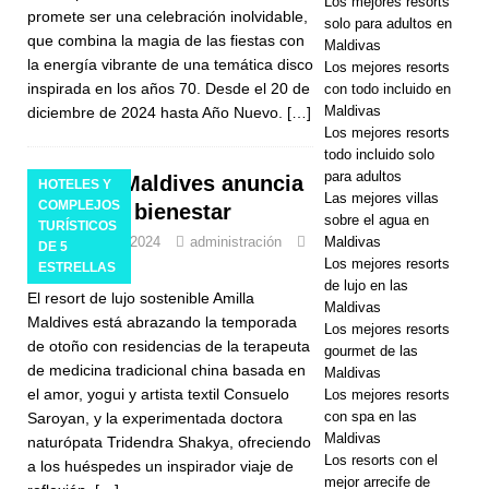
Los mejores resorts
Pascua con
promete ser una celebración inolvidable,
solo para adultos en
que combina la magia de las fiestas con
Maldivas
actividades
la energía vibrante de una temática disco
Los mejores resorts
familiares y
inspirada en los años 70. Desde el 20 de
con todo incluido en
Maldivas
diciembre de 2024 hasta Año Nuevo.
[…]
de bienestar.
Los mejores resorts
todo incluido solo
para adultos
Amilla Maldives anuncia
HOTELES Y
HOTELES Y
Las mejores villas
COMPLEJOS
retiros de bienestar
sobre el agua en
TURÍSTICOS
COMPLEJO
30 de julio de 2024
administración
Maldivas
DE 5
0
Los mejores resorts
ESTRELLAS
S
de lujo en las
El resort de lujo sostenible Amilla
TURÍSTICOS
Maldivas
Maldives está abrazando la temporada
Los mejores resorts
DE 5
de otoño con residencias de la terapeuta
gourmet de las
de medicina tradicional china basada en
Maldivas
ESTRELLAS
el amor, yogui y artista textil Consuelo
Los mejores resorts
con spa en las
Saroyan, y la experimentada doctora
Maldivas
naturópata Tridendra Shakya, ofreciendo
Los resorts con el
a los huéspedes un inspirador viaje de
mejor arrecife de