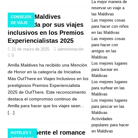
La mejor manera de
OFERTAS
reservar un viaje a
las Maldivas
Amilla Maldives
ESPECIALE
CONSEJOS
Las mejores cosas
DE VIAJE
reconocida por sus viajes
para hacer con niños
S
inclusivos en los Premios
en las Maldivas
[ 10 de
Las mejores cosas
Experiencialistas 2025
para hacer con
marzo de
21 de marzo de 2025
administración
amigos en las
0
Maldivas
2026 ]
Sun
Los mejores lugares
Amilla Maldives ha recibido una Mención
Siyam Iru
para bucear en
de Honor en la categoría de Iniciativa
Maldivas
Más OutThere en Viajes Inclusivos en los
Fushi
Los mejores lugares
prestigiosos Premios Experiencialista
para surfear en las
celebra la
2025 de OutThere. Este reconocimiento
Maldivas
destaca el compromiso continuo de
Los mejores lugares
Pascua con
Amilla para hacer que los viajes sean...
para pescar en las
el tema
[…]
Maldivas
Actividades
culinario de
populares para hacer
en Maldivas
Experimente el romance
Sal y
HOTELES Y