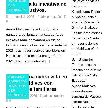
TURÍSTICOS
iniciativa de viajes
OutThere
Initiative' a la iniciativa de
DE 5
inclusivos.
viajes inclusivos.
Initiative' a la
ESTRELLAS
Kuredhivaru Resort
1 de abril de 2026
administración
& Spa anuncia el
iniciativa de
0
arte de Pascua de
viajes
Shimha Shakeeb
Amilla Maldives ha sido nombrada
Las mejores ofertas
inclusivos.
ganadora conjunta en la categoría de
de Semana Santa
Iniciativa Más Innovadora en Viajes
en resorts de lujo
Inclusivos en los Premios Experientialist
en Maldivas (Guía
2026, tras haber recibido una Mención
HOTELES Y
2026)
Honorífica en la misma categoría en
COMPLEJO
Sun Siyam Iru
2025. The Experientialist
[…]
Fushi celebra la
S
Pascua con el tema
TURÍSTICOS
culinario de Sal y
La Pascua cobra vida en
HOTELES Y
Especias
COMPLEJOS
Amilla Maldives con
DE 5
Ayada Maldives
TURÍSTICOS
actividades familiares
DE 5
presenta una
ESTRELLAS
ESTRELLAS
5 de marzo de 2026
administración
semana de Pascua
[ 11 de
0
con actividades
familiares y de
marzo de