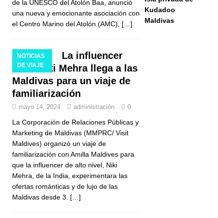
de la UNESCO del Atolón Baa, anunció
Kudadoo
una nueva y emocionante asociación con
Maldivas
el Centro Marino del Atolón (AMC),
[…]
La influencer
NOTICIAS
DE VIAJE
india Niki Mehra llega a las
Maldivas para un viaje de
familiarización
mayo 14, 2024
administración
0
La Corporación de Relaciones Públicas y
Marketing de Maldivas (MMPRC/ Visit
Maldives) organizó un viaje de
familiarización con Amilla Maldives para
que la influencer de alto nivel, Niki
Mehra, de la India, experimentara las
ofertas románticas y de lujo de las
Maldivas desde 3.
[…]