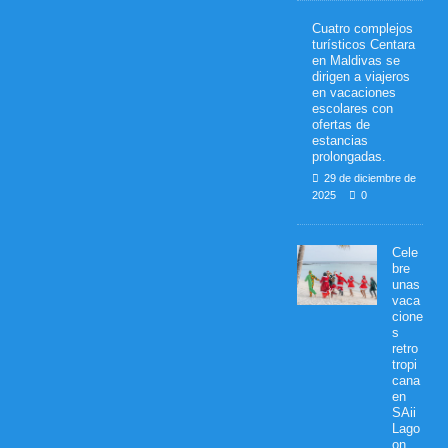
Cuatro complejos
turísticos Centara
en Maldivas se
dirigen a viajeros
en vacaciones
escolares con
ofertas de
estancias
prolongadas.
29 de diciembre de
2025
0
Cele
bre
unas
vaca
cione
s
retro
tropi
cana
en
SAii
Lago
on