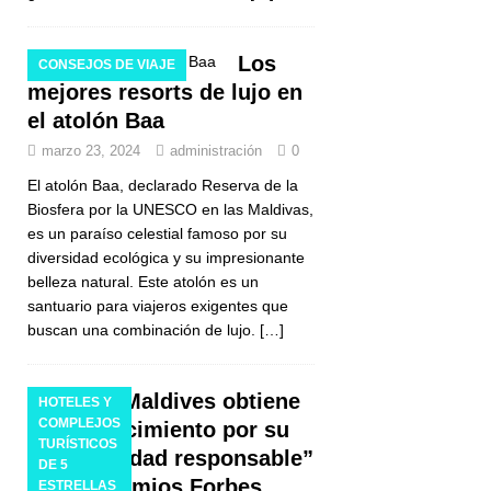
Los
CONSEJOS DE VIAJE
mejores resorts de lujo en
el atolón Baa
marzo 23, 2024
administración
0
El atolón Baa, declarado Reserva de la
Biosfera por la UNESCO en las Maldivas,
es un paraíso celestial famoso por su
diversidad ecológica y su impresionante
belleza natural. Este atolón es un
santuario para viajeros exigentes que
buscan una combinación de lujo.
[…]
Amilla Maldives obtiene
HOTELES Y
COMPLEJOS
el reconocimiento por su
TURÍSTICOS
“hospitalidad responsable”
DE 5
en los premios Forbes
ESTRELLAS