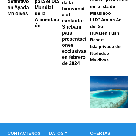
definitivo
para el Día
da la
en la isla de
en Ayada
Mundial
bienvenid
Milaidhoo
Maldives
de la
a al
Alimentaci
LUX* Atolón Ari
cantautor
ón
del Sur
Shebani
para
Huvafen Fushi
presentaci
Resort
ones
Isla privada de
exclusivas
Kudadoo
en febrero
Maldivas
de 2024
CONTÁCTENOS
DATOS Y
OFERTAS