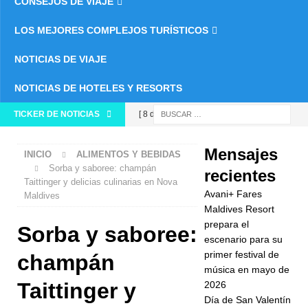
CONSEJOS DE VIAJE
LOS MEJORES COMPLEJOS TURÍSTICOS
NOTICIAS DE VIAJE
NOTICIAS DE HOTELES Y RESORTS
TICKER DE NOTICIAS
[ 8 de enero
de 2026 ]
Mensajes
INICIO
ALIMENTOS Y BEBIDAS
Avani+ Fares
Sorba y saboree: champán
recientes
Taittinger y delicias culinarias en Nova
Maldives
Avani+ Fares
Maldives
Resort
Maldives Resort
prepara el
Sorba y saboree:
prepara el
escenario para su
primer festival de
escenario
champán
música en mayo de
para su
Taittinger y
2026
Día de San Valentín
primer