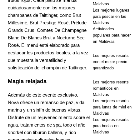
frutos rojos. Cada plato se marida
Valentín
Maldivas
cuidadosamente con los mejores
Los mejores lugares
HOTELES Y
champanes de Taittinger, como Brut
para pescar en las
COMPLEJO
Millésimé, Brut Prestige Rosé, Prélude
Maldivas
Actividades
Grands Crus, Comtes De Champagne
S
populares para hacer
Blanc De Blancs Brut y Nocturne Sec
en Maldivas
TURÍSTICOS
Rosé. El menú está elaborado para
destacar los productos locales, a la vez
DE 5
Los mejores resorts
que muestra la versatilidad y
con el mejor precio
ESTRELLAS
sofisticación del champán de Taittinger.
garantizado
[ 17 de
Magia relajada
Los mejores resorts
diciembre de
románticos en
Además de este evento exclusivo,
Maldivas
2025 ]
Los mejores resorts
Nova ofrece un remanso de paz, vida
Celebre
para lunas de miel en
marina y un sinfín de buenas vibras.
Maldivas
Disfrute de un rejuvenecimiento sobre el
unas
Los mejores resorts
agua.
tratamientos de spa
, todo el año
para bodas en
vacaciones
snorkel con tiburón ballena
, y rico
Maldivas
retro
experiencias culturales locales
.