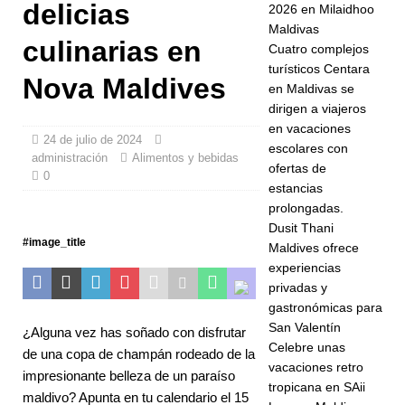
delicias
2026 en Milaidhoo
festival de
Maldivas
culinarias en
Cuatro complejos
música en
turísticos Centara
Nova Maldives
mayo de
en Maldivas se
dirigen a viajeros
2026
en vacaciones
24 de julio de 2024
HOTELES Y
escolares con
administración
Alimentos y bebidas
ofertas de
0
COMPLEJO
estancias
S
prolongadas.
Dusit Thani
TURÍSTICOS
#image_title
Maldives ofrece
experiencias
DE 5
privadas y
ESTRELLAS
gastronómicas para
San Valentín
[ 4 de enero
¿Alguna vez has soñado con disfrutar
Celebre unas
de una copa de champán rodeado de la
de 2026 ]
vacaciones retro
impresionante belleza de un paraíso
tropicana en SAii
Día de San
maldivo? Apunta en tu calendario el 15