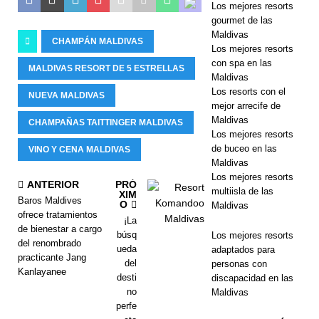
Los mejores resorts
gourmet de las
Maldivas
CHAMPÁN MALDIVAS
Los mejores resorts
con spa en las
MALDIVAS RESORT DE 5 ESTRELLAS
Maldivas
Los resorts con el
NUEVA MALDIVAS
mejor arrecife de
Maldivas
CHAMPAÑAS TAITTINGER MALDIVAS
Los mejores resorts
de buceo en las
VINO Y CENA MALDIVAS
Maldivas
Los mejores resorts
ANTERIOR
PRÓ
multiisla de las
XIM
Baros Maldives
O
Maldivas
ofrece tratamientos
¡La
de bienestar a cargo
búsq
Los mejores resorts
del renombrado
ueda
adaptados para
practicante Jang
del
personas con
Kanlayanee
desti
discapacidad en las
no
Maldivas
perfe