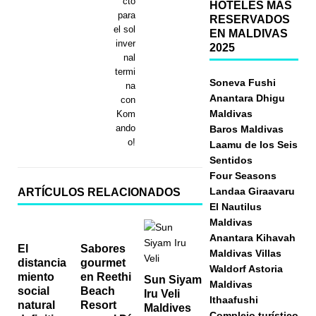
cto
HOTELES MÁS
para
RESERVADOS
el sol
EN MALDIVAS
inver
2025
nal
termi
Soneva Fushi
na
Anantara Dhigu
con
Maldivas
Kom
ando
Baros Maldivas
o!
Laamu de los Seis
Sentidos
Four Seasons
Landaa Giraavaru
ARTÍCULOS RELACIONADOS
El Nautilus
Maldivas
Anantara Kihavah
El
Sabores
Maldivas Villas
distancia
gourmet
Waldorf Astoria
miento
en Reethi
Sun Siyam
Maldivas
social
Beach
Iru Veli
Ithaafushi
natural
Resort
Maldives
Complejo turístico