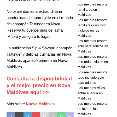
Los mejores resorts
tropicana en
familiares en
No te pierdas esta extraordinaria
Maldivas
SAii Lagoon
oportunidad de sumergirte en el mundo
Los mejores resorts
del champán Taittinger en Nova.
Maldives con
familiares con todo
Reserva tu
buenos días del alma
incluido en las
un
Maldivas
¡Ahora y asegura tu lugar!
Los mejores resorts
descuento
solo para adultos en
La publicación Sip & Savour: champán
Maldivas
de 15%
Taittinger y delicias culinarias en Nova
Los mejores resorts
Maldives apareció primero en Nova
OFERTAS
con todo incluido en
Maldives.
Maldivas
ESPECIALE
Los mejores resorts
todo incluido solo
Consulta la disponibilidad
S
para adultos
y el mejor precio en Nova
Las mejores villas
Maldives aquí >>
sobre el agua en
Maldivas
Más sobre
Nueva Maldivas
Los mejores resorts
de lujo en las
Maldivas