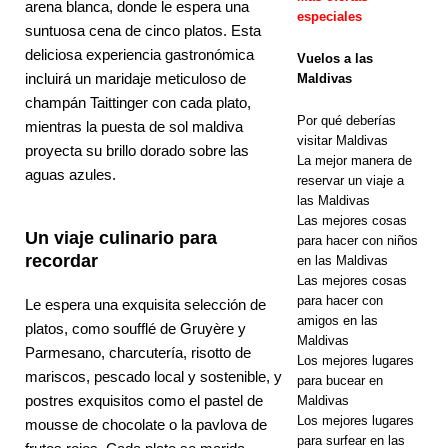
arena blanca, donde le espera una
OFERTAS
especiales
suntuosa cena de cinco platos. Esta
ESPECIALE
deliciosa experiencia gastronómica
Vuelos a las
S
incluirá un maridaje meticuloso de
Maldivas
champán Taittinger con cada plato,
[ 18 de
Por qué deberías
mientras la puesta de sol maldiva
visitar Maldivas
diciembre de
proyecta su brillo dorado sobre las
La mejor manera de
aguas azules.
2025 ]
Dusit
reservar un viaje a
las Maldivas
Thani
Las mejores cosas
Un viaje culinario para
para hacer con niños
Maldives
recordar
en las Maldivas
ofrece
Las mejores cosas
para hacer con
Le espera una exquisita selección de
experiencias
amigos en las
platos, como soufflé de Gruyère y
Maldivas
privadas y
Parmesano, charcutería, risotto de
Los mejores lugares
mariscos, pescado local y sostenible, y
gastronómic
para bucear en
postres exquisitos como el pastel de
Maldivas
as para San
Los mejores lugares
mousse de chocolate o la pavlova de
para surfear en las