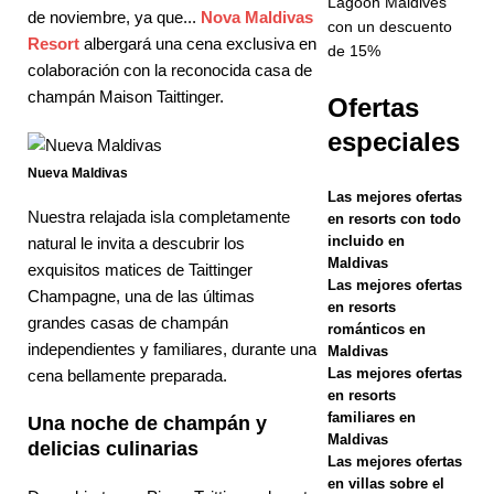
Lagoon Maldives
de noviembre, ya que...
Nova Maldivas
Valentín
con un descuento
Resort
albergará una cena exclusiva en
de 15%
2026 en
colaboración con la reconocida casa de
champán Maison Taittinger.
Milaidhoo
Ofertas
Maldivas
especiales
HOTELES Y
Nueva Maldivas
Las mejores ofertas
COMPLEJO
Nuestra relajada isla completamente
en resorts con todo
incluido en
natural le invita a descubrir los
S
Maldivas
exquisitos matices de Taittinger
TURÍSTICOS
Las mejores ofertas
Champagne, una de las últimas
en resorts
DE 5
grandes casas de champán
románticos en
independientes y familiares, durante una
Maldivas
ESTRELLAS
Las mejores ofertas
cena bellamente preparada.
[ 29 de
en resorts
familiares en
Una noche de champán y
diciembre de
Maldivas
delicias culinarias
Las mejores ofertas
2025 ]
en villas sobre el