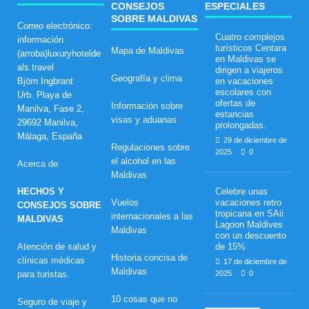
CONSEJOS
ESPECIALES
SOBRE MALDIVAS
Correo electrónico:
Cuatro complejos
información
turísticos Centara
Mapa de Maldivas
(arroba)luxuryhotelde
en Maldivas se
als.travel
dirigen a viajeros
Geografía y clima
Björn Ingbrant
en vacaciones
escolares con
Urb. Playa de
ofertas de
Información sobre
Manilva, Fase 2,
estancias
visas y aduanas
29692 Manilva,
prolongadas.
Málaga, España
29 de diciembre de
Regulaciones sobre
2025
0
el alcohol en las
Acerca de
Maldivas
HECHOS Y
Celebre unas
Vuelos
vacaciones retro
CONSEJOS SOBRE
tropicana en SAii
internacionales a las
MALDIVAS
Lagoon Maldives
Maldivas
con un descuento
Atención de salud y
de 15%
Historia concisa de
clínicas médicas
17 de diciembre de
Maldivas
para turistas.
2025
0
10 cosas que no
Seguro de viaje y