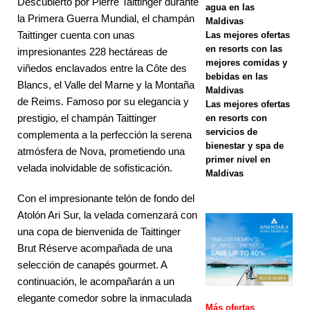
Descubierto por Pierre Taittinger durante
agua en las
Cuatro
la Primera Guerra Mundial, el champán
Maldivas
complejos
Taittinger cuenta con unas
Las mejores ofertas
en resorts con las
impresionantes 228 hectáreas de
turísticos
mejores comidas y
viñedos enclavados entre la Côte des
bebidas en las
Centara en
Blancs, el Valle del Marne y la Montaña
Maldivas
de Reims. Famoso por su elegancia y
Maldivas se
Las mejores ofertas
prestigio, el champán Taittinger
en resorts con
dirigen a
servicios de
complementa a la perfección la serena
bienestar y spa de
viajeros en
atmósfera de Nova, prometiendo una
primer nivel en
velada inolvidable de sofisticación.
vacaciones
Maldivas
escolares
Con el impresionante telón de fondo del
Atolón Ari Sur, la velada comenzará con
con ofertas
una copa de bienvenida de Taittinger
de estancias
Brut Réserve acompañada de una
selección de canapés gourmet. A
prolongadas.
continuación, le acompañarán a un
elegante comedor sobre la inmaculada
Más ofertas