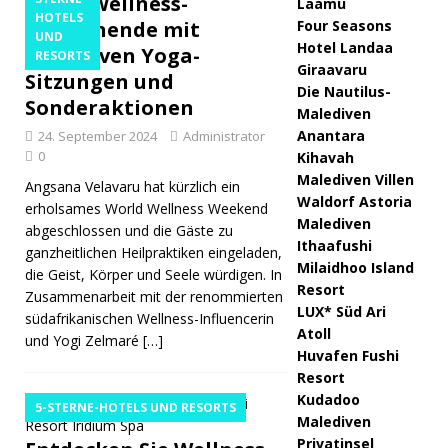
feiert Wellness-
Laamu
HOTELS
Wochenende mit
Four Seasons
UND
Hotel Landaa
exklusiven Yoga-
RESORTS
Giraavaru
Sitzungen und
Die Nautilus-
Sonderaktionen
Malediven
Anantara
24. September 2024
Administrator
0
Kihavah
Malediven Villen
Angsana Velavaru hat kürzlich ein
Waldorf Astoria
erholsames World Wellness Weekend
Malediven
abgeschlossen und die Gäste zu
Ithaafushi
ganzheitlichen Heilpraktiken eingeladen,
Milaidhoo Island
die Geist, Körper und Seele würdigen. In
Resort
Zusammenarbeit mit der renommierten
LUX* Süd Ari
südafrikanischen Wellness-Influencerin
Atoll
und Yogi Zelmaré
[…]
Huvafen Fushi
Resort
Kudadoo
5-STERNE-HOTELS UND RESORTS
Malediven
Privatinsel