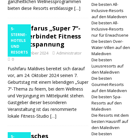
ganzheitlichen Wellnessprogrammen
Die besten All-
bieten diese Resorts erstklassige
[…]
Inclusive-Resorts
auf den Malediven
Die besten All-
Fushifarus „Super 7“-
5-
Inclusive-Resorts
Feier verbindet Fitness
STERNE-
nur für Erwachsene
HOTELS
Die besten Over-
und Entspannung
UND
Water-Villen auf den
RESORTS
24. September 2024
Administrator
Malediven
0
Die besten
Luxusresorts auf
Fushifaru Maldives bereitet sich darauf
den Malediven
vor, am 24. Oktober 2024 seinen 7.
Die besten
Geburtstag mit einem lebendigen „Super
Gourmet-Resorts
7“-Thema zu feiern, bei dem Wellness
auf den Malediven
und Verjüngung im Mittelpunkt stehen.
Die besten Spa-
Gastgeber dieser besonderen
Resorts auf den
Veranstaltung ist das renommierte
Malediven
Die Resorts mit dem
lokale Fitness-Studio
[…]
besten Hausriff auf
den Malediven
Die besten
Tropisches
5-