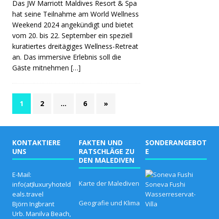
Das JW Marriott Maldives Resort & Spa
hat seine Teilnahme am World Wellness
Weekend 2024 angekündigt und bietet
vom 20. bis 22. September ein speziell
kuratiertes dreitägiges Wellness-Retreat
an. Das immersive Erlebnis soll die
Gäste mitnehmen
[…]
1
2
…
6
»
KONTAKTIERE
FAKTEN UND
SONDERANGEBOT
UNS
RATSCHLÄGE ZU
E
DEN MALEDIVEN
D
E-Mail:
i
Karte der Malediven
info(at)luxuryhoteld
e
eals.travel
b
Geografie und Klima
Björn Ingbrant
e
s
Urb. Manilva Beach,