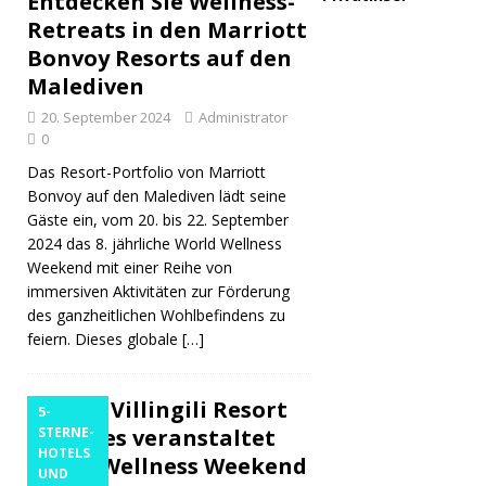
Entdecken Sie Wellness-
Retreats in den Marriott
Bonvoy Resorts auf den
Malediven
20. September 2024
Administrator
0
Das Resort-Portfolio von Marriott
Bonvoy auf den Malediven lädt seine
Gäste ein, vom 20. bis 22. September
2024 das 8. jährliche World Wellness
Weekend mit einer Reihe von
immersiven Aktivitäten zur Förderung
des ganzheitlichen Wohlbefindens zu
feiern. Dieses globale
[…]
Kuda Villingili Resort
5-
Maldives veranstaltet
STERNE-
HOTELS
World Wellness Weekend
UND