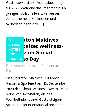
Gäste sowie starke Vorausbuchungen
für 2025. Während das Resort sein 10-
jähriges Jubiläum feiert, verbessern
zahlreiche neue Funktionen und
Verbesserungen das
[…]
Sheraton Maldives
5-
veranstaltet Wellness-
STERNE-
HOTELS
Events zum Global
UND
Wellness Day
RESORTS
14. September 2024
Administrator
0
Das Sheraton Maldives Full Moon
Resort & Spa feiert am 15. September
2024 den Global Wellness Day mit einer
Reihe von Aktivitäten, die das
Wohlbefinden seiner Gäste steigern
sollen. Dieser international anerkannte