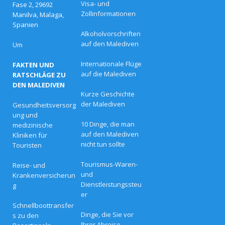
t
Visa- und
Fase 2, 29692
e
Zollinformationen
Manilva, Malaga,
n
Spanien
O
Alkoholvorschriften
s
t
auf den Malediven
Um
e
r
Internationale Flüge
FAKTEN UND
a
auf die Malediven
n
RATSCHLÄGE ZU
g
DEN MALEDIVEN
e
Kurze Geschichte
b
der Malediven
Gesundheitsversorg
o
t
ung und
e
10 Dinge, die man
medizinische
i
auf den Malediven
Kliniken für
n
nicht tun sollte
Touristen
L
u
x
Tourismus-Waren-
Reise- und
u
und
Krankenversicherun
s
Dienstleistungssteu
g
r
er
e
s
Schnellboottransfer
o
Dinge, die Sie vor
s zu den
r
Ihrer Abreise