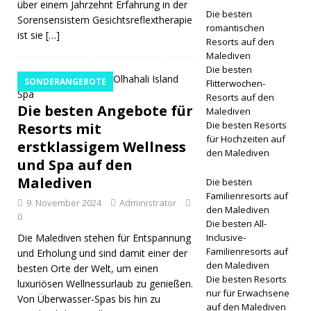
über einem Jahrzehnt Erfahrung in der
Senses
Die besten
Sorensensistem Gesichtsreflextherapie
romantischen
ist sie
[…]
Laamu
Resorts auf den
Malediven
among
Die besten
SONDERANGEBOTE
Flitterwochen-
World’s
Resorts auf den
Die besten Angebote für
Greatest
Malediven
Die besten Resorts
Resorts mit
Places for
für Hochzeiten auf
erstklassigem Wellness
den Malediven
2026
und Spa auf den
5-STERNE-
Malediven
Die besten
Familienresorts auf
9. November 2024
Administrator
HOTELS
den Malediven
0
Die besten All-
UND
Die Malediven stehen für Entspannung
Inclusive-
RESORTS
Familienresorts auf
und Erholung und sind damit einer der
den Malediven
besten Orte der Welt, um einen
Die besten Resorts
luxuriösen Wellnessurlaub zu genießen.
nur für Erwachsene
Von Überwasser-Spas bis hin zu
auf den Malediven