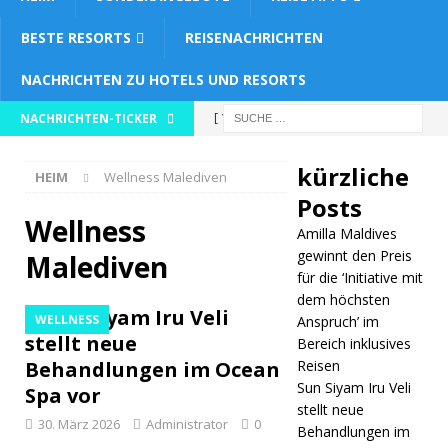
BESTE RESORTS
REISENACHRICHTEN
NACHRICHTEN ZU HOTELS UND RESORTS
[ 1. April
NACHRICHTEN-TICKER
2026 ]
kürzliche
HEIM
Wellness Malediven
Amilla
Posts
Maldives
Wellness
Amilla Maldives
gewinnt
gewinnt den Preis
Malediven
für die ‘Initiative mit
den Preis
dem höchsten
Sun Siyam Iru Veli
WELLNESS
Anspruch’ im
für die
stellt neue
Bereich inklusives
‘Initiative
Behandlungen im Ocean
Reisen
Sun Siyam Iru Veli
mit dem
Spa vor
stellt neue
30. März 2026
Administrator
höchsten
0
Behandlungen im