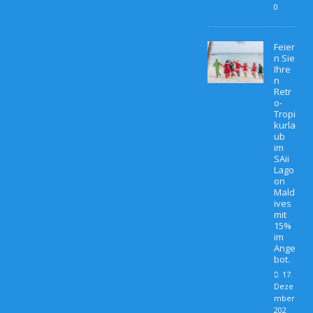
0
Feier
n Sie
Ihre
n
Retr
o-
Tropi
kurla
ub
im
SAii
Lago
on
Mald
ives
mit
15%
im
Ange
bot.
17.
Deze
mber
202