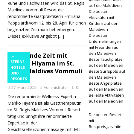
Ruhe und Fachwissen wird das St. Regis
auf die Malediven
n mit
Maldives Vommuli Resort die
Die besten
renommierte Gastpraktikerin Emiliana
Aktivitäten mit
mehreren
Pappalardi vom 12. bis 28. April für einen
Kindern auf den
Schlafzim
begrenzten Zeitraum beherbergen.
Malediven
Die besten
Dieses exklusive Angebot
[…]
mern
Unternehmungen
mit Freunden auf
5-STERNE-
den Malediven
Heilende Zeit mit
5-
HOTELS
Beste Tauchplätze
Mariko Hiyama im St.
STERNE-
auf den Malediven
HOTELS
UND
Regis Maldives Vommuli
Beste Surfspots auf
UND
den Malediven
Resort
RESORTS
RESORTS
Beste Angelplätze
27. März 2025
Administrator
0
[ März 24,
auf den Malediven
Beliebte Aktivitäten
Die renommierte Wellness-Expertin
2026 ]
auf den Malediven
Mariko Hiyama ist als Gasttherapeutin
im St. Regis Maldives Vommuli Resort
TIME
Die besten Resorts
tätig und bringt ihre renommierte
recognise
mit
Expertise in der
Bestpreisgarantie
Gesichtsreflexzonenmassage mit. Mit
s Six