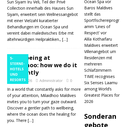
Ocean Spa vor
Sun Siyam Iru Veli, Teil der Privé
Anspruch’
Baros Maldives
Collection innerhalb des Hauses Sun
im Bereich
stellt das
Siyam, erweitert sein Wellnessangebot
Sportfischereiprogr
mit einer Vielzahl kuratierter
inklusives
amm ‘Lines of
Behandlungen im Ocean Spa und
Reisen
Respect’ vor
vereint dabei maledivisches Erbe mit
Alila Kothaifaru
altehrwürdigen Heilpraktiken.,
[…]
5-STERNE-
Maldives erweitert
HOTELS
Villenangebot um
Wellbeing at
Residenzen mit
5-
UND
Milaidhoo: how we do it
STERNE-
mehreren
HOTELS
Schlafzimmern
RESORTS
differently
UND
TIME recognises
RESORTS
[ 30. März
März 3, 2026
Administrator
0
Six Senses Laamu
among World’s
In a world that constantly asks for more
2026 ]
Greatest Places for
of your attention, Milaidhoo Maldives
Sun Siyam
2026
invites you to turn your gaze outward.
Discover a gentler path to wellbeing,
Iru Veli
where the ocean does the healing for
Sonderan
stellt neue
you. There
[…]
gebote