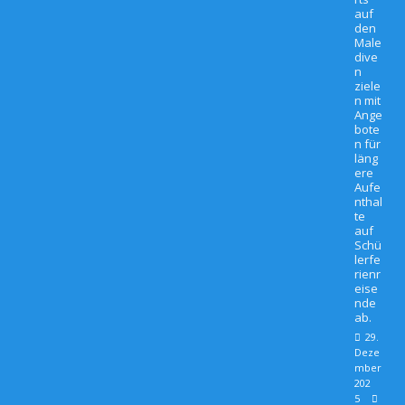
auf
den
Male
dive
n
ziele
n mit
Ange
bote
n für
läng
ere
Aufe
nthal
te
auf
Schü
lerfe
rienr
eise
nde
ab.
29.
Deze
mber
202
5