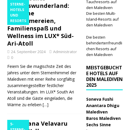
Tauchresorts auf
Urlaubswunderland:
STERNE-
den Malediven
HOTELS
Festliche
Die besten Multi-
UND
Island-Resorts auf
Schlemmereien,
RESORTS
den Malediven
Familienspaß und
Wellness im LUX* Süd-
Die besten
Ari-Atoll
behindertenfreundli
chen Resorts auf
24. September 2024
Administrator
den Malediven
0
Feiern Sie die magischste Zeit des
MEISTGEBUCHT
Jahres unter dem Sternenhimmel der
E HOTELS AUF
DEN MALEDIVEN
Malediven mit einer Reihe sorgfältig
2025
zusammengestellter festlicher
Veranstaltungen. Im LUX* South Ari
Atoll sind die Gäste eingeladen, die
Soneva Fushi
Wärme zu erleben
[…]
Anantara Dhigu
Malediven
Baros Malediven
Angsana Velavaru
5-
Sechs Sinne
STERNE-