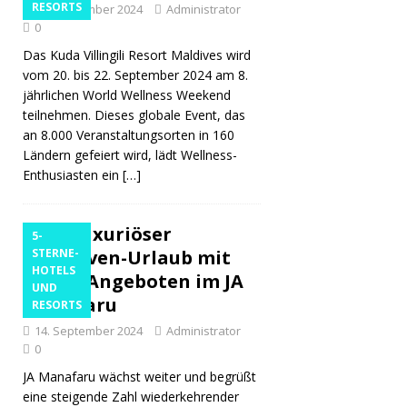
RESORTS
15. September 2024
Administrator
0
Das Kuda Villingili Resort Maldives wird
vom 20. bis 22. September 2024 am 8.
jährlichen World Wellness Weekend
teilnehmen. Dieses globale Event, das
an 8.000 Veranstaltungsorten in 160
Ländern gefeiert wird, lädt Wellness-
Enthusiasten ein
[…]
Ein luxuriöser
5-
Malediven-Urlaub mit
STERNE-
HOTELS
neuen Angeboten im JA
UND
Manafaru
RESORTS
14. September 2024
Administrator
0
JA Manafaru wächst weiter und begrüßt
eine steigende Zahl wiederkehrender