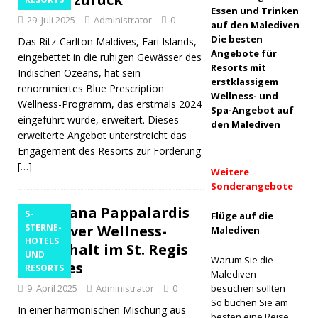
Essen und Trinken
29. Juli 2025
Administrator
0
‘Lines of
auf den Malediven
Die besten
Das Ritz-Carlton Maldives, Fari Islands,
Respect’
Angebote für
eingebettet in die ruhigen Gewässer des
Resorts mit
vor
Indischen Ozeans, hat sein
erstklassigem
renommiertes Blue Prescription
ANGELN
Wellness- und
Wellness-Programm, das erstmals 2024
Spa-Angebot auf
eingeführt wurde, erweitert. Dieses
[ 26. März
den Malediven
erweiterte Angebot unterstreicht das
2026 ]
Engagement des Resorts zur Förderung
[…]
Alila
Weitere
Sonderangebote
Kothaifaru
Emiliana Pappalardis
5-
Maldives
Flüge auf die
exklusiver Wellness-
STERNE-
Malediven
erweitert
HOTELS
Aufenthalt im St. Regis
UND
Warum Sie die
Villenange
Maldives
RESORTS
Malediven
9. April 2025
Administrator
bot um
0
besuchen sollten
So buchen Sie am
In einer harmonischen Mischung aus
Residenze
besten eine Reise