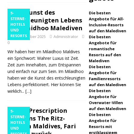
Behandlu
Die Kunst des
ngen im
Die besten
5-
entschleunigten Lebens
STERNE-
Angebote für All-
Ocean
HOTELS
Inclusive-Resorts
im Milaidhoo Malediven
UND
auf den Malediven
Spa vor
RESORTS
11. Dezember 2025
Administrator
Die besten
0
Angebote für
romantische
Wir haben hier im Milaidhoo Maldives
WELLNESS
Resorts auf den
ein Sprichwort: Wahrer Luxus ist Zeit.
Malediven
[ 30. März
Zeit zum Innehalten, zum Entspannen
Die besten
und einfach nur zum Sein. Im Milaidhoo
2026 ]
Angebote für
haben wir die Kunst des entschleunigten
Familienresorts
Baros
Lebens perfektioniert. Hier können Sie
auf den Malediven
Die besten
wirklich...
[…]
Maldives
Angebote für
Overwater-Villen
stellt das
auf den Malediven
Blue Prescription
5-
Sportfisch
Die besten
kehrt ins The Ritz-
STERNE-
Angebote für
HOTELS
ereiprogr
Carlton Maldives, Fari
Resorts mit
UND
Islands zurück
erstklassigem
amm
RESORTS