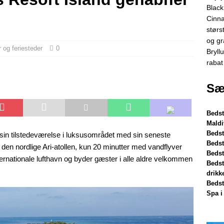
lack Friday-tilbud på Dhawa Ihuru 2025
SÆRLIGE TILBUD
Black
innamon Hotels & Resorts Maldives lancerer største Black Friday-
Cinna
størs
bat og gratis transport
SÆRLIGE TILBUD
og gr
r og feriesteder
0
ryllupsrejse-lykke på Nova Maldives med 55% rabat
SÆRLIGE
Bryll
rabat
Sær
Bedst
Maldi
Bedst
n tilstedeværelse i luksusområdet med sin seneste
Bedst
 den nordlige Ari-atollen, kun 20 minutter med vandflyver
Bedst
ernationale lufthavn og byder gæster i alle aldre velkommen
Bedst
drikk
Bedst
Spa i