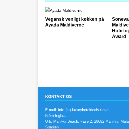
Vegansk venligt køkken på
Soneva 
Ayada Maldiverne
Maldive
Hotel o
Award
KONTAKT OS
E-mail: info (at) luxuryhoteldeals.travel
Björn Ingbrant
Urb. Manilva Beach, Fase 2, 29692 Manilva, Mala
Spanien