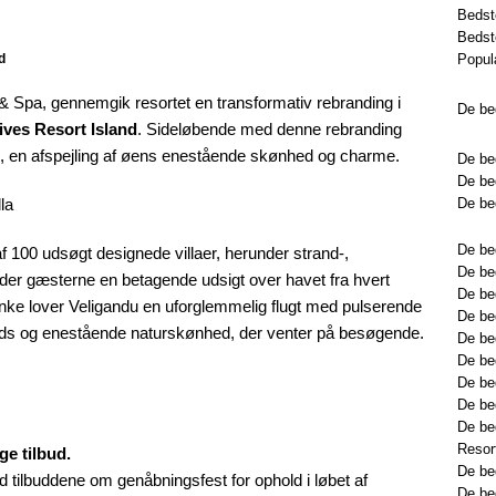
Bedst
Bedst
Populæ
d
& Spa, gennemgik resortet en transformativ rebranding i
De be
ives Resort Island
. Sideløbende med denne rebranding
o, en afspejling af øens enestående skønhed og charme.
De be
De bed
De bed
De bed
f 100 udsøgt designede villaer, herunder strand-,
De bed
yder gæsterne en betagende udsigt over havet fra hvert
De be
nke lover Veligandu en uforglemmelig flugt med pulserende
De bed
s og enestående naturskønhed, der venter på besøgende.
De bed
De be
De be
De be
De be
Resor
e tilbud.
De be
 tilbuddene om genåbningsfest for ophold i løbet af
De be