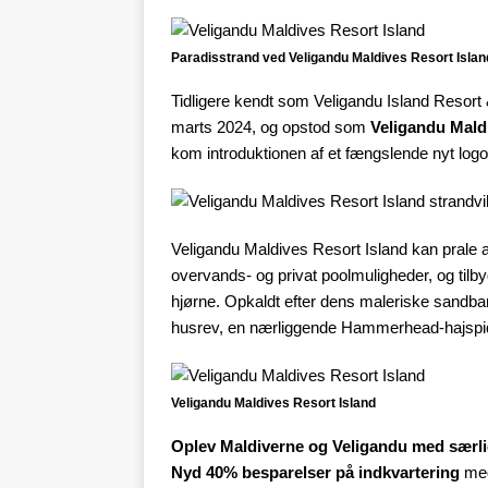
Paradisstrand ved Veligandu Maldives Resort Islan
Tidligere kendt som Veligandu Island Resort 
marts 2024, og opstod som
Veligandu Mald
kom introduktionen af et fængslende nyt log
Veligandu Maldives Resort Island kan prale a
overvands- og privat poolmuligheder, og tilb
hjørne. Opkaldt efter dens maleriske sandba
husrev, en nærliggende Hammerhead-hajspid
Veligandu Maldives Resort Island
Oplev Maldiverne og Veligandu med særlig
Nyd 40% besparelser på indkvartering
med