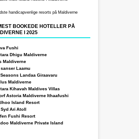
dste handicapvenlige resorts på Maldiverne
MEST BOOKEDE HOTELLER PÅ
DIVERNE I 2025
va Fushi
tara Dhigu Maldiverne
s Maldiverne
 sanser Laamu
 Seasons Landaa Giraavaru
ilus Maldiverne
tara Kihavah Maldives Villas
rf Astoria Maldiverne Ithaafushi
idhoo Island Resort
Syd Ari Atoll
fen Fushi Resort
doo Maldiverne Private Island