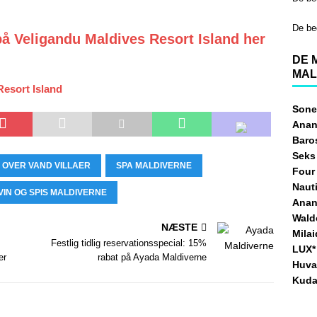
De be
å Veligandu Maldives Resort Island her
DE 
MAL
Resort Island
Sone
Anan
Baro
Seks
OVER VAND VILLAER
SPA MALDIVERNE
Four
Naut
VIN OG SPIS MALDIVERNE
Anan
Waldo
NÆSTE
Mila
Festlig tidlig reservationsspecial: 15%
LUX* 
er
rabat på Ayada Maldiverne
Huva
Kuda