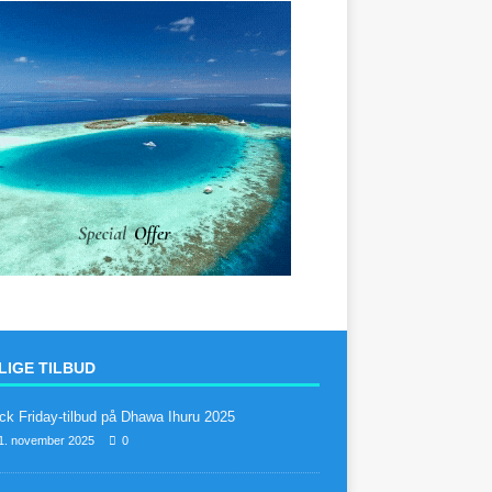
IGE TILBUD
ck Friday-tilbud på Dhawa Ihuru 2025
1. november 2025
0