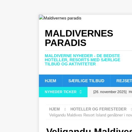
MALDIVERNES
PARADIS
MALDIVERNE NYHEDER - DE BEDSTE
HOTELLER, RESORTS MED SÆRLIGE
TILBUD OG AKTIVITETER
HJEM
SÆRLIGE TILBUD
REJSET
NYHEDER TICKER
[26. november 2025]
H
femstjernet status
5-
HJEM
HOTELLER OG FERIESTEDER
[24. november 2025]
F
Veligandu Maldives Resort Island genåbner i n
OG FERIESTEDER
Veligandu Maldive