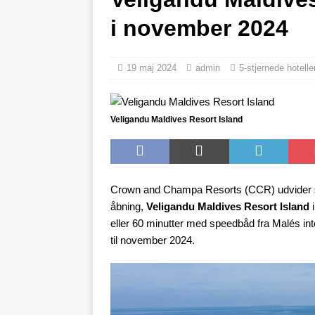
[21. november 2025]
B
i november 2024
[17. november 2025]
C
udsalg med op til 80% ra
19 maj 2024
admin
5-stjernede hotelle
[13. november 2025]
B
TILBUD
Veligandu Maldives Resort Island
Crown and Champa Resorts (CCR) udvider si
åbning,
Veligandu Maldives Resort Island
i
eller 60 minutter med speedbåd fra Malés int
til november 2024.