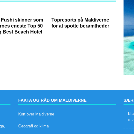
Fushi skinner som
Topresorts på Maldiverne
rnes eneste Top 50
for at spotte berømtheder
g Best Beach Hotel
FAKTA OG RÅD OM MALDIVERNE
SÆRL
Bla
Kort over Maldiverne
2
ga,
Geografi og klima