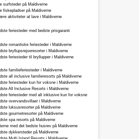
e surfsteder på Maldiverne
e fiskepladser på Maldiverne
re aktiviteter at lave i Maldiverne
dste feriesteder med bedste prisgaranti
dste romantiske feriesteder i Maldiverne
ste bryllupsrejseresorter i Maldiverne
ste feriesteder til bryllupper i Maldiverne
ste familieferiesteder i Maldiverne
ste all inclusive familieresorts på Maldiverne
dste feriesteder kun for voksne i Maldiverne
ste All Inclusive Resorts i Maldiverne
ste feriesteder med alt inklusive kun for voksne
dste overvandsvillaer i Maldiverne
dste luksusresorter på Maldiverne
dste gourmetresorter på Maldiverne
dste spa resorts på Maldiverne
terne med det bedste husrev på Maldiverne
dste dykkersteder på Maldiverne
dste Multi Island Resorts i Maldiverne