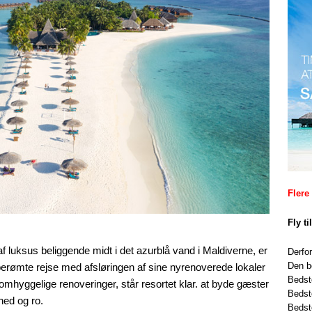
Flere
Fly t
af luksus beliggende midt i det azurblå vand i Maldiverne, er
Derfo
Den b
n berømte rejse med afsløringen af sine nyrenoverede lokaler
Bedst
mhyggelige renoveringer, står resortet klar. at byde gæster
Bedst
hed og ro.
Bedst