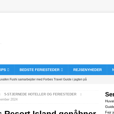
IPS
BEDSTE FERIESTEDER
REJSENYHEDER
uvafen Fushi samarbejder med Forbes Travel Guide i jagten på
STJERNEDE HOTELLER OG FERIESTEDER
Se
5-STJERNEDE HOTELLER OG FERIESTEDER
ejr jul og nytår på Vakkaru Maldiverne
5-STJERNEDE HOTELLER
ovember 2024
Huvaf
Guide
s Resort Island genåbner
Fejr 