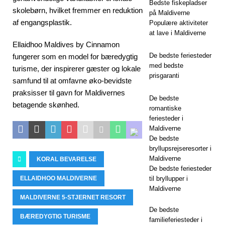
HOTELLER OG
Bedste fiskepladser
skolebørn, hvilket fremmer en reduktion
på Maldiverne
FERIESTEDER
af engangsplastik.
Populære aktiviteter
at lave i Maldiverne
Ellaidhoo Maldives by Cinnamon
De bedste feriesteder
fungerer som en model for bæredygtig
med bedste
turisme, der inspirerer gæster og lokale
prisgaranti
samfund til at omfavne øko-bevidste
praksisser til gavn for Maldivernes
De bedste
betagende skønhed.
romantiske
feriesteder i
Maldiverne
De bedste
bryllupsrejseresorter i
Maldiverne
KORAL BEVARELSE
De bedste feriesteder
ELLAIDHOO MALDIVERNE
til bryllupper i
Maldiverne
MALDIVERNE 5-STJERNET RESORT
De bedste
BÆREDYGTIG TURISME
familieferiesteder i