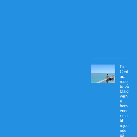
a
r
t
s
2
0
2
6
0
Fire
Cent
ara-
resor
ts på
Maldi
vern
e
henv
ende
r sig
til
rejse
nde
på