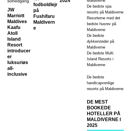
2024
Maldiverne
fodboldlejr
De bedste spa
JW
på
resorts på Maldiverne
Marriott
Fushifaru
Resorterne med det
Maldives
Maldivern
bedste husrev på
Kaafu
e
Maldiverne
Atoll
De bedste
Island
dykkersteder på
Resort
Maldiverne
introducer
De bedste Multi
er
Island Resorts i
luksuriøs
Maldiverne
all-
inclusive
De bedste
handicapvenlige
resorts på Maldiverne
DE MEST
BOOKEDE
HOTELLER PÅ
MALDIVERNE I
2025