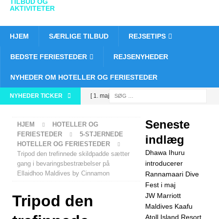
TILBUD OG
AKTIVITETER
HJEM
SÆRLIGE TILBUD
REJSETIPS
BEDSTE FERIESTEDER
REJSENYHEDER
NYHEDER OM HOTELLER OG FERIESTEDER
NYHEDER TICKER
[ 1. maj 2026 ]
Dhawa Ihuru
Seneste
HJEM
HOTELLER OG
introducerer
FERIESTEDER
5-STJERNEDE
indlæg
HOTELLER OG FERIESTEDER
Rannamaari
Dhawa Ihuru
Tripod den trefinnede skildpadde sætter
Dive Fest i maj
introducerer
gang i bevaringsbestræbelser på
Ellaidhoo Maldives by Cinnamon
Rannamaari Dive
5-
Fest i maj
JW Marriott
Tripod den
STJERNEDE
Maldives Kaafu
HOTELLER OG
Atoll Island Resort