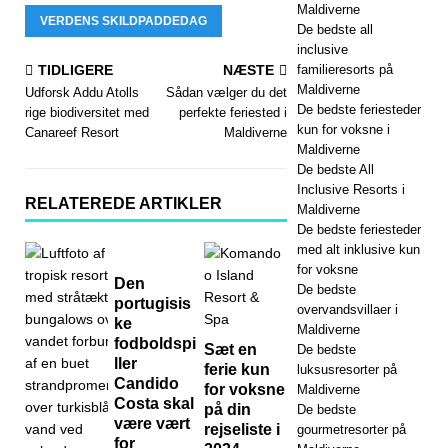
Maldiverne
VERDENS SKILDPADDEDAG
De bedste all
inclusive
TIDLIGERE
NÆSTE
familieresorts på
Maldiverne
Udforsk Addu Atolls
Sådan vælger du det
De bedste feriesteder
rige biodiversitet med
perfekte feriested i
kun for voksne i
Canareef Resort
Maldiverne
Maldiverne
De bedste All
Inclusive Resorts i
RELATEREDE ARTIKLER
Maldiverne
De bedste feriesteder
med alt inklusive kun
for voksne
Den
De bedste
portugisis
overvandsvillaer i
ke
Maldiverne
fodboldspi
Sæt en
De bedste
ller
ferie kun
luksusresorter på
Candido
for voksne
Maldiverne
Costa skal
på din
De bedste
være vært
rejseliste i
gourmetresorter på
for