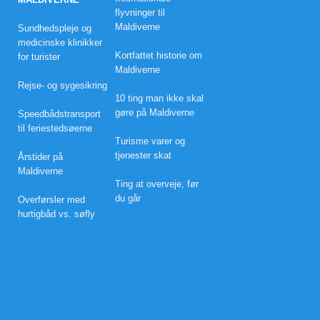
e
flyvninger til
p
Maldiverne
Sundhedspleje og
å
medicinske klinikker
s
Kortfattet historie om
k
for turister
e
Maldiverne
t
Rejse- og sygesikring
i
10 ting man ikke skal
l
gøre på Maldiverne
b
Speedbådstransport
u
til feriestedsøerne
d
Turisme varer og
p
tjenester skat
Årstider på
å
l
Maldiverne
u
Ting at overveje, før
k
du går
Overførsler med
s
hurtigbåd vs. søfly
u
s
r
e
s
o
r
t
s
p