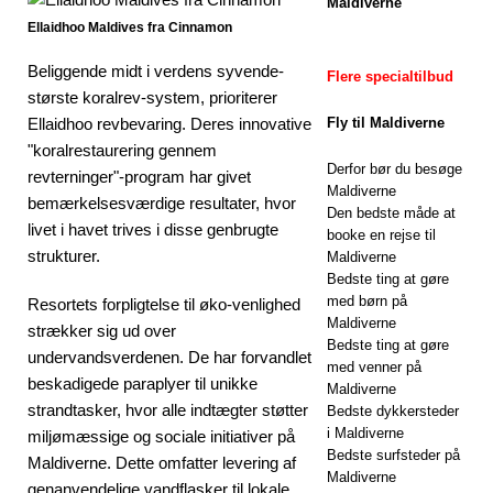
Maldiverne
Maldiverne til
Ellaidhoo Maldives fra Cinnamon
den bedste pris
Beliggende midt i verdens syvende-
Flere specialtilbud
største koralrev-system, prioriterer
REJSENYHED
Ellaidhoo revbevaring. Deres innovative
Fly til Maldiverne
"koralrestaurering gennem
ER
Derfor bør du besøge
revterninger"-program har givet
Maldiverne
[27. april 2026]
bemærkelsesværdige resultater, hvor
Den bedste måde at
livet i havet trives i disse genbrugte
Centara Grand
booke en rejse til
strukturer.
Maldiverne
Lagoon
Bedste ting at gøre
med børn på
Resortets forpligtelse til øko-venlighed
Maldives
Maldiverne
strækker sig ud over
Bedste ting at gøre
afslører tilbud
undervandsverdenen. De har forvandlet
med venner på
beskadigede paraplyer til unikke
på romantiske
Maldiverne
strandtasker, hvor alle indtægter støtter
Bedste dykkersteder
ferier
5-
i Maldiverne
miljømæssige og sociale initiativer på
Bedste surfsteder på
STJERNEDE
Maldiverne. Dette omfatter levering af
Maldiverne
genanvendelige vandflasker til lokale