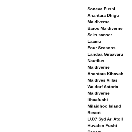
Soneva Fushi
Anantara Dhigu
Maldiverne
Baros Maldiverne
Seks sanser
Laamu
Four Seasons
Landaa Giraavaru
Nautilus
Maldiverne
Anantara Kihavah
Maldives Villas
Waldorf Astoria
Maldiverne
Ithaafushi
Milaidhoo Island
Resort
LUX* Syd Ari Atoll
Huvafen Fushi
Resort