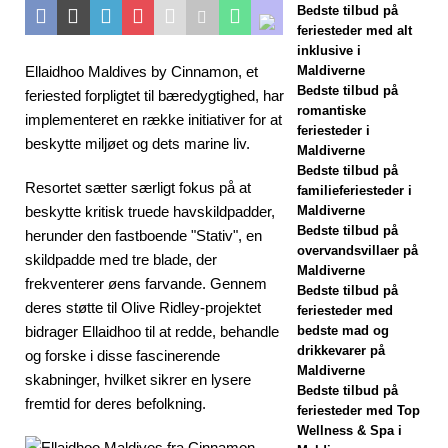
Bedste tilbud på
Meyyafushi
feriesteder med alt
Maldiverne
inklusive i
Ellaidhoo Maldives by Cinnamon, et
Maldiverne
åbner med
Bedste tilbud på
feriested forpligtet til bæredygtighed, har
romantiske
premium all-
implementeret en række initiativer for at
feriesteder i
beskytte miljøet og dets marine liv.
inclusive rejser
Maldiverne
Bedste tilbud på
5-
Resortet sætter særligt fokus på at
familieferiesteder i
beskytte kritisk truede havskildpadder,
Maldiverne
STJERNEDE
Bedste tilbud på
herunder den fastboende "Stativ", en
overvandsvillaer på
HOTELLER OG
skildpadde med tre blade, der
Maldiverne
frekventerer øens farvande. Gennem
FERIESTEDER
Bedste tilbud på
deres støtte til Olive Ridley-projektet
feriesteder med
[29. april 2026]
bidrager Ellaidhoo til at redde, behandle
bedste mad og
drikkevarer på
og forske i disse fascinerende
Sådan booker
Maldiverne
skabninger, hvilket sikrer en lysere
du et
Bedste tilbud på
fremtid for deres befolkning.
feriesteder med Top
luksushotel på
Wellness & Spa i