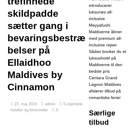
trefinnede
introducerer
FERIESTEDER
skildpadde
luksuriøs all-
[ 30. april 2026 ]
inclusive
sætter gang i
Meyyafushi
JW Marriott
Maldiverne åbner
bevaringsbestræ
Maldives Kaafu
med premium all-
inclusive rejser
Atoll Island
belser på
Sådan booker du et
Resort
luksushotel på
Ellaidhoo
Maldiverne til den
introducerer
bedste pris
Maldives by
luksuriøs all-
Centara Grand
Cinnamon
Lagoon Maldives
inclusive
5-
afslører tilbud på
romantiske ferier
STJERNEDE
23. maj 2024
admin
5-stjernede
HOTELLER OG
hoteller og feriesteder
0
Særlige
FERIESTEDER
tilbud
[ 30. april 2026 ]