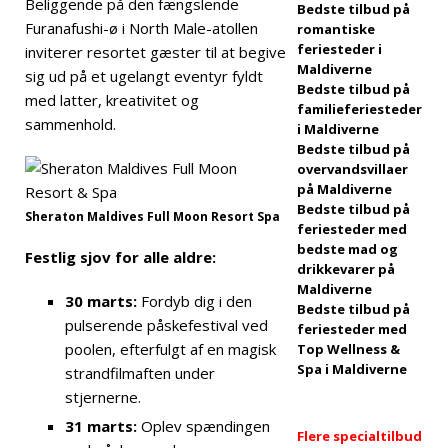
Beliggende på den fængslende
Bedste tilbud på
Furanafushi-ø i North Male-atollen
romantiske
inclusive rejser
feriesteder i
inviterer resortet gæster til at begive
5-STJERNEDE
Maldiverne
sig ud på et ugelangt eventyr fyldt
Bedste tilbud på
med latter, kreativitet og
HOTELLER OG
familieferiesteder
sammenhold.
i Maldiverne
FERIESTEDER
Bedste tilbud på
overvandsvillaer
[29. april 2026]
på Maldiverne
Sådan booker
Bedste tilbud på
Sheraton Maldives Full Moon Resort Spa
feriesteder med
du et
bedste mad og
Festlig sjov for alle aldre:
drikkevarer på
luksushotel på
Maldiverne
30 marts:
Fordyb dig i den
Maldiverne til
Bedste tilbud på
pulserende påskefestival ved
feriesteder med
den bedste pris
poolen, efterfulgt af en magisk
Top Wellness &
Spa i Maldiverne
strandfilmaften under
stjernerne.
REJSENYHEDER
31 marts:
Oplev spændingen
Flere specialtilbud
[27. april 2026]