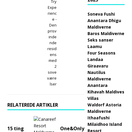
Try
Expe
rienc
Soneva Fushi
e -
Anantara Dhigu
Den
Maldiverne
prisv
Baros Maldiverne
inde
Seks sanser
nde
Laamu
resid
Four Seasons
ens
Landaa
med
Giraavaru
2
sove
Nautilus
være
Maldiverne
lser
Anantara
Kihavah Maldives
Villas
RELATEREDE ARTIKLER
Waldorf Astoria
Maldiverne
Ithaafushi
Milaidhoo Island
15 ting
One&Only
Resort