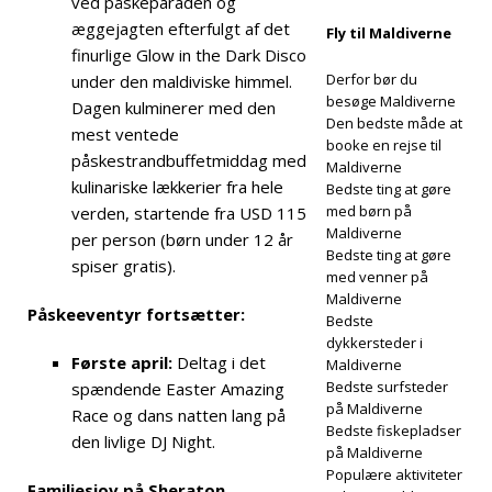
ved påskeparaden og
æggejagten efterfulgt af det
Centara Grand
Fly til Maldiverne
finurlige Glow in the Dark Disco
Lagoon
Derfor bør du
under den maldiviske himmel.
besøge Maldiverne
Maldives
Dagen kulminerer med den
Den bedste måde at
mest ventede
afslører tilbud
booke en rejse til
påskestrandbuffetmiddag med
Maldiverne
på romantiske
kulinariske lækkerier fra hele
Bedste ting at gøre
med børn på
verden, startende fra USD 115
ferier
5-
Maldiverne
per person (børn under 12 år
STJERNEDE
Bedste ting at gøre
spiser gratis).
med venner på
HOTELLER OG
Maldiverne
Påskeeventyr fortsætter:
Bedste
FERIESTEDER
dykkersteder i
Første april:
Deltag i det
Maldiverne
Bedste surfsteder
spændende Easter Amazing
på Maldiverne
Race og dans natten lang på
Bedste fiskepladser
den livlige DJ Night.
på Maldiverne
Populære aktiviteter
Familiesjov på Sheraton