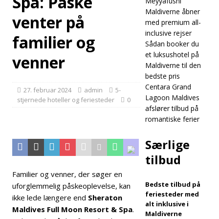
Spa: Påske
Meyyafushi
Maldives Kaafu
Maldiverne åbner
venter på
Atoll Island
med premium all-
inclusive rejser
familier og
Resort
Sådan booker du
introducerer
et luksushotel på
venner
Maldiverne til den
luksuriøs all-
bedste pris
inclusive
5-
Centara Grand
27. februar 2024
admin
5-
Lagoon Maldives
stjernede hoteller og feriesteder
0
STJERNEDE
afslører tilbud på
romantiske ferier
HOTELLER OG
FERIESTEDER
Særlige
[ 30. april 2026 ]
tilbud
Meyyafushi
Familier og venner, der søger en
Bedste tilbud på
uforglemmelig påskeoplevelse, kan
Maldiverne
feriesteder med
ikke lede længere end
Sheraton
åbner med
alt inklusive i
Maldives Full Moon Resort & Spa
.
Maldiverne
premium all-