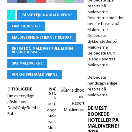
De bedste spa
resorts på
Maldiverne
PÅSKE FEJRING MALDIVERNE
Resorterne med det
bedste husrev på
FAMILIE RESORT
Maldiverne
De bedste
MALDIVERNE 5-STJERNET RESORT
dykkersteder på
Maldiverne
SHERATON MALDIVES FULL MOON
RESORT & SPA
De bedste Multi
Island Resorts i
SPA MALDIVERNE
Maldiverne
VIN OG SPIS MALDIVERNE
De bedste
handicapvenlige
TIDLIGERE
NÆ
resorts på
STE
Maldiverne
Din eventyrlige
påske hos
Milai
One&Only Reethi
DE MEST
dhoo
Rah
BOOKEDE
Mald
HOTELLER PÅ
ives'
MALDIVERNE I
Must
2025