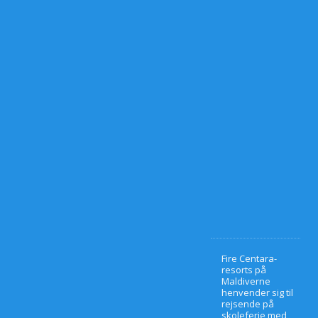
2
6
)
1
0
.
m
a
r
t
s
2
0
2
6
0
Fire Centara-
resorts på
Maldiverne
henvender sig til
rejsende på
skoleferie med