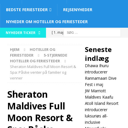
BEDSTE FERIESTEDER
REJSENYHEDER
NYHEDER OM HOTELLER OG FERIESTEDER
[ 1. maj 2026 ]
NYHEDER TICKER
Dhawa Ihuru
Seneste
HJEM
HOTELLER OG
introducerer
FERIESTEDER
5-STJERNEDE
indlæg
HOTELLER OG FERIESTEDER
Rannamaari
Dhawa Ihuru
Sheraton Maldives Full Moon Resort &
Dive Fest i maj
introducerer
Spa: Påske venter på familier og
venner
Rannamaari Dive
5-STJERNEDE
Fest i maj
Sheraton
JW Marriott
HOTELLER OG
Maldives Kaafu
FERIESTEDER
Maldives Full
Atoll Island Resort
introducerer
[ 30. april 2026 ]
Moon Resort &
luksuriøs all-
JW Marriott
inclusive