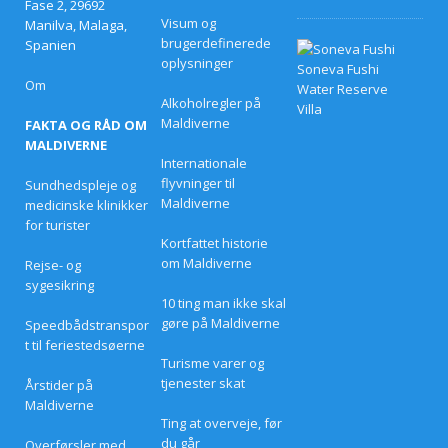
Fase 2, 29692
Visum og
Manilva, Malaga,
brugerdefinerede
Spanien
D
oplysninger
e
b
Om
e
Alkoholregler på
d
Maldiverne
FAKTA OG RÅD OM
s
t
MALDIVERNE
e
Internationale
p
flyvninger til
Sundhedspleje og
å
Maldiverne
medicinske klinikker
s
k
for turister
e
Kortfattet historie
t
om Maldiverne
Rejse- og
i
sygesikring
l
10 ting man ikke skal
b
u
gøre på Maldiverne
Speedbådstranspor
d
t til feriestedsøerne
p
Turisme varer og
å
tjenester skat
l
Årstider på
u
Maldiverne
k
Ting at overveje, før
s
du går
Overførsler med
u