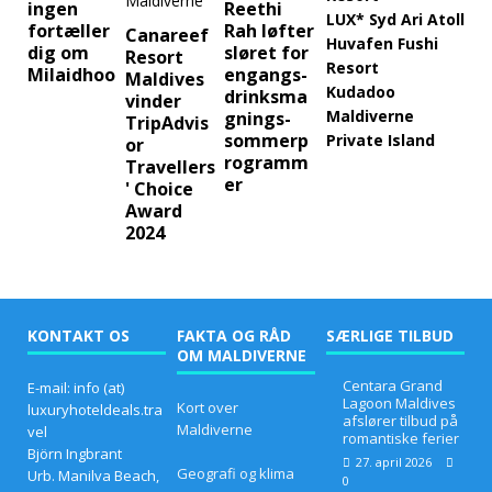
ingen
Reethi
LUX* Syd Ari Atoll
fortæller
Rah løfter
Canareef
Huvafen Fushi
dig om
sløret for
Resort
Resort
Milaidhoo
engangs-
Maldives
Kudadoo
drinksma
vinder
Maldiverne
gnings-
TripAdvis
sommerp
Private Island
or
rogramm
Travellers
er
' Choice
Award
2024
KONTAKT OS
FAKTA OG RÅD
SÆRLIGE TILBUD
OM MALDIVERNE
Centara Grand
E-mail: info (at)
Lagoon Maldives
Kort over
luxuryhoteldeals.tra
afslører tilbud på
Maldiverne
vel
romantiske ferier
Björn Ingbrant
27. april 2026
Geografi og klima
Urb. Manilva Beach,
0