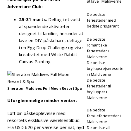
at lave i Maldiverne
Adventure Club:
De bedste
25-31 marts:
Deltag i et væld
feriesteder med
af spændende aktiviteter
bedste prisgaranti
designet til familier, herunder at
De bedste
lave en DIY-påskehare, deltage
romantiske
i en Egg Drop Challenge og vise
feriesteder i
kreativitet med White Rabbit
Maldiverne
Canvas Painting.
De bedste
bryllupsrejseresorte
r i Maldiverne
De bedste
feriesteder til
Sheraton Maldives Full Moon Resort Spa
bryllupper i
Maldiverne
Uforglemmelige minder venter:
De bedste
Løft din påskeoplevelse med
familieferiesteder i
resortets eksklusive værelsestilbud.
Maldiverne
Fra USD 620 per værelse per nat, nyd
De bedste all