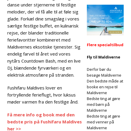
udsalg med op
danse under stjernerne til festlige
melodier, der vil få alle til at føle sig
til 80% rabat og
glade. Forkæl dine smagsløg i vores
gratis transport
særlige festlige buffet, en kulinarisk
SÆRLIGE
rejse, der blander traditionelle
feriefavoritter kombineret med
TILBUD
Flere specialtilbud
Maldivernes eksotiske tjenester. Sig
[13. november
endelig farvel til året ved vores
Fly til Maldiverne
nytårs Countdown Bash, med en live
2025]
DJ, blændende fyrværkeri og en
Derfor bør du
Bryllupsrejse-
elektrisk atmosfære på stranden.
besøge Maldiverne
Den bedste måde at
lykke på Nova
booke en rejse til
Fushifaru Maldives lover en
Maldives med
Maldiverne
fortryllende ferieflugt, hvor luksus
Bedste ting at gøre
møder varmen fra den festlige ånd.
55% rabat
med børn på
Maldiverne
SÆRLIGE TILBUD
Få mere info og book med den
Bedste ting at gøre
bedste pris på Fushifaru Maldives
med venner på
Maldiverne
her >>