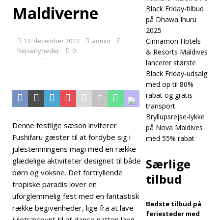
Maldiverne
Black Friday-tilbud
status
5-
på Dhawa Ihuru
STJERNEDE
2025
11. december 2023
admin
Cinnamon Hotels
HOTELLER OG
Rejsenyheder
0
& Resorts Maldives
FERIESTEDER
lancerer største
Black Friday-udsalg
[24. november
med op til 80%
2025]
Fejr jul
rabat og gratis
transport
og nytår på
Bryllupsrejse-lykke
Denne festlige sæson inviterer
Vakkaru
på Nova Maldives
Fushifaru gæster til at fordybe sig i
med 55% rabat
Maldiverne
julestemningens magi med en række
glædelige aktiviteter designet til både
5-STJERNEDE
Særlige
børn og voksne. Det fortryllende
tilbud
HOTELLER OG
tropiske paradis lover en
FERIESTEDER
uforglemmelig fest med en fantastisk
Bedste tilbud på
række begivenheder, lige fra at lave
[21. november
feriesteder med
juletræspynt til at danse natten lang