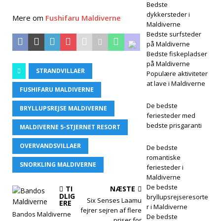
Bedste
dykkersteder i
Mere om
Fushifaru Maldiverne
Maldiverne
Bedste surfsteder
på Maldiverne
Bedste fiskepladser
på Maldiverne
STRANDVILLAER
Populære aktiviteter
at lave i Maldiverne
FUSHIFARU MALDIVERNE
De bedste
BRYLLUPSREJSE MALDIVERNE
feriesteder med
bedste prisgaranti
MALDIVERNE 5-STJERNET RESORT
OVERVANDSVILLAER
De bedste
romantiske
SNORKLING MALDIVERNE
feriesteder i
Maldiverne
De bedste
TI
NÆSTE
DLIG
bryllupsrejseresorte
Six Senses Laamu
ERE
r i Maldiverne
fejrer sejren af flere
Bandos Maldiverne
De bedste
priser for