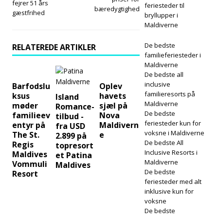
fejrer 51 års
feriesteder til
bæredygtighed
gæstfrihed
bryllupper i
Maldiverne
De bedste
RELATEREDE ARTIKLER
familieferiesteder i
Maldiverne
De bedste all
inclusive
Barfodslu
Oplev
familieresorts på
ksus
havets
Island
Maldiverne
møder
sjæl på
Romance-
De bedste
familieev
Nova
tilbud -
feriesteder kun for
entyr på
Maldivern
fra USD
voksne i Maldiverne
The St.
e
2.899 på
De bedste All
Regis
topresort
Inclusive Resorts i
Maldives
et Patina
Maldiverne
Vommuli
Maldives
De bedste
Resort
feriesteder med alt
inklusive kun for
voksne
De bedste