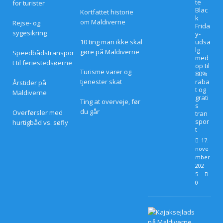
te
for turister
Blac
Kortfattet historie
k
om Maldiverne
Rejse- og
Frida
sygesikring
y-
10 ting man ikke skal
udsa
lg
gøre på Maldiverne
Speedbådstranspor
med
t til feriestedsøerne
op til
Turisme varer og
80%
tjenester skat
raba
Årstider på
t og
Maldiverne
grati
Ting at overveje, før
s
du går
Overførsler med
tran
spor
hurtigbåd vs. søfly
t
17.
nove
mber
202
5
0
B
r