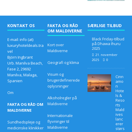
KONTAKT OS
FAKTA OG RÅD
SÆRLIGE TILBUD
OM MALDIVERNE
Black Friday-tilbud
E-mail: info (at)
på Dhawa Ihuru
Kort over
luxuryhoteldeals.tra
2025
Maldiverne
vel
21. november
Björn Ingbrant
2025
0
Geografi og klima
Urb. Manilva Beach,
Fase 2, 29692
Visum og
Manilva, Malaga,
Cinn
brugerdefinerede
Spanien
amo
oplysninger
n
Hote
Om
ls &
Alkoholregler på
Reso
Maldiverne
FAKTA OG RÅD OM
rts
Mald
MALDIVERNE
ives
Internationale
lanc
flyvninger til
Sundhedspleje og
erer
Maldiverne
medicinske klinikker
størs