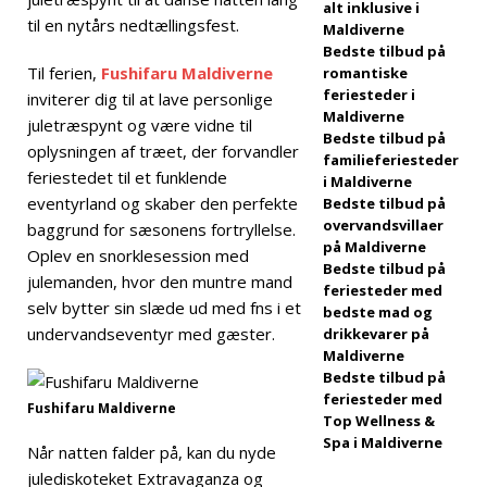
alt inklusive i
2025]
Black
til en nytårs nedtællingsfest.
Maldiverne
Bedste tilbud på
Friday-tilbud på
Til ferien,
Fushifaru Maldiverne
romantiske
Dhawa Ihuru
feriesteder i
inviterer dig til at lave personlige
Maldiverne
juletræspynt og være vidne til
2025
Bedste tilbud på
oplysningen af træet, der forvandler
familieferiesteder
SÆRLIGE TILBUD
feriestedet til et funklende
i Maldiverne
[17. november
eventyrland og skaber den perfekte
Bedste tilbud på
overvandsvillaer
baggrund for sæsonens fortryllelse.
2025]
på Maldiverne
Oplev en snorklesession med
Bedste tilbud på
Cinnamon
julemanden, hvor den muntre mand
feriesteder med
selv bytter sin slæde ud med fns i et
Hotels &
bedste mad og
undervandseventyr med gæster.
drikkevarer på
Resorts
Maldiverne
Bedste tilbud på
Maldives
feriesteder med
Fushifaru Maldiverne
Top Wellness &
lancerer største
Spa i Maldiverne
Når natten falder på, kan du nyde
Black Friday-
julediskoteket Extravaganza og