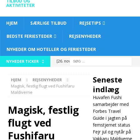
TILBUD OG
AKTIVITETER
HJEM
SÆRLIGE TILBUD
REJSETIPS
BEDSTE FERIESTEDER
REJSENYHEDER
NYHEDER OM HOTELLER OG FERIESTEDER
[26. november
NYHEDER TICKER
2025]
Huvafen
Seneste
HJEM
REJSENYHEDER
Fushi
Magisk, festlig flugt ved Fushifaru
indlæg
Maldiverne
samarbejder
Huvafen Fushi
med Forbes
samarbejder med
Magisk, festlig
Forbes Travel
Travel Guide i
Guide i jagten på
flugt ved
femstjernet status
jagten på
Fushifaru
Fejr jul og nytår på
femstjernet
Vakkaru Maldiverne