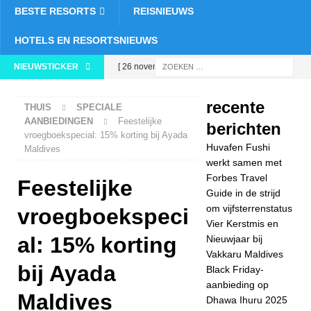
BESTE RESORTS
REISNIEUWS
HOTELS EN RESORTSNIEUWS
NIEUWSTICKER
[ 26 november
2025 ]
Huvafen
recente
THUIS
SPECIALE
Fushi werkt samen
AANBIEDINGEN
Feestelijke
berichten
vroegboekspecial: 15% korting bij Ayada
met Forbes Travel
Huvafen Fushi
Maldives
Guide in de strijd
werkt samen met
Forbes Travel
Feestelijke
om
Guide in de strijd
om vijfsterrenstatus
vijfsterrenstatus
vroegboekspeci
Vier Kerstmis en
5-
al: 15% korting
Nieuwjaar bij
Vakkaru Maldives
STERRENHOTEL
bij Ayada
Black Friday-
S EN RESORTS
aanbieding op
Maldives
Dhawa Ihuru 2025
[ 24 november