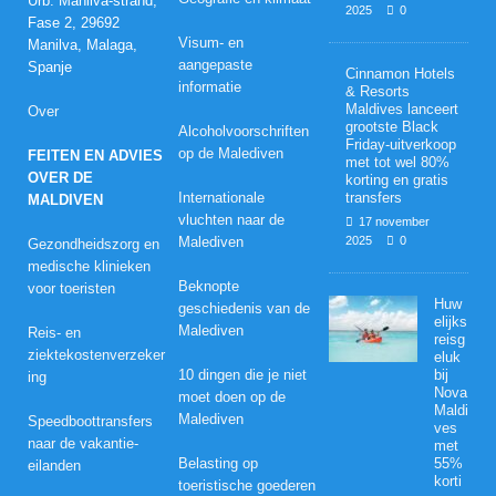
Urb. Manilva-strand,
2025
0
Fase 2, 29692
Visum- en
Manilva, Malaga,
aangepaste
Spanje
Cinnamon Hotels
informatie
& Resorts
Maldives lanceert
Over
grootste Black
Alcoholvoorschriften
Friday-uitverkoop
op de Malediven
FEITEN EN ADVIES
met tot wel 80%
OVER DE
korting en gratis
Internationale
transfers
MALDIVEN
vluchten naar de
17 november
Malediven
2025
0
Gezondheidszorg en
medische klinieken
Beknopte
voor toeristen
Huw
geschiedenis van de
elijks
Malediven
Reis- en
reisg
ziektekostenverzeker
eluk
10 dingen die je niet
bij
ing
Nova
moet doen op de
Maldi
Malediven
Speedboottransfers
ves
naar de vakantie-
met
Belasting op
55%
eilanden
korti
toeristische goederen