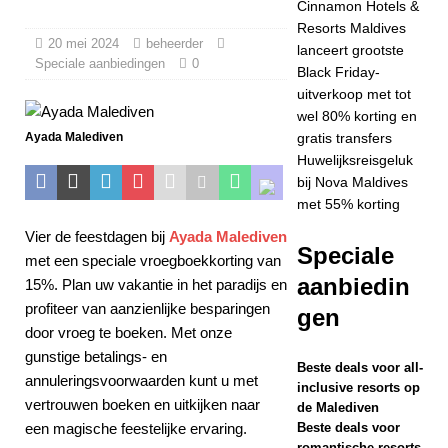
Cinnamon Hotels &
2025 ]
Vier
Resorts Maldives
20 mei 2024
beheerder
lanceert grootste
Kerstmis en
Speciale aanbiedingen
0
Black Friday-
Nieuwjaar bij
uitverkoop met tot
wel 80% korting en
Vakkaru Maldives
Ayada Malediven
gratis transfers
5-
Huwelijksreisgeluk
bij Nova Maldives
STERRENHOTEL
met 55% korting
S EN RESORTS
Vier de feestdagen bij
Ayada Malediven
Speciale
met een speciale vroegboekkorting van
[ 21 november
aanbiedin
15%. Plan uw vakantie in het paradijs en
2025 ]
Black
profiteer van aanzienlijke besparingen
gen
Friday-aanbieding
door vroeg te boeken. Met onze
gunstige betalings- en
op Dhawa Ihuru
Beste deals voor all-
annuleringsvoorwaarden kunt u met
inclusive resorts op
2025
vertrouwen boeken en uitkijken naar
de Malediven
een magische feestelijke ervaring.
Beste deals voor
SPECIALE
romantische resorts