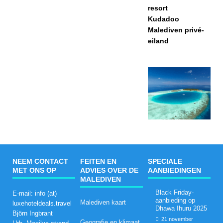
resort
Kudadoo
Malediven privé-
eiland
NEEM CONTACT
FEITEN EN
SPECIALE
MET ONS OP
ADVIES OVER DE
AANBIEDINGEN
MALEDIVEN
Black Friday-
E-mail: info (at)
aanbieding op
Malediven kaart
luxehoteldeals.travel
Dhawa Ihuru 2025
Björn Ingbrant
21 november
Geografie en klimaat