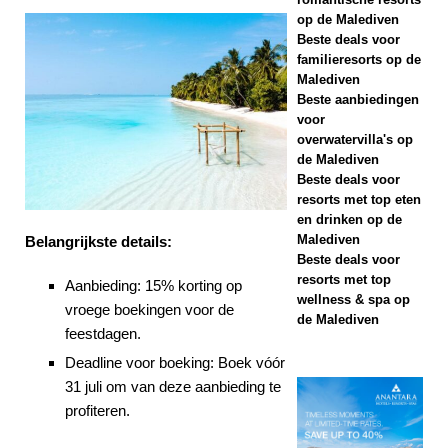
AANBIEDINGEN
op de Malediven
Beste deals voor
[ 17 november
familieresorts op de
Malediven
2025 ]
Cinnamon
Beste aanbiedingen
Hotels & Resorts
voor
overwatervilla's op
Maldives lanceert
de Malediven
Beste deals voor
grootste Black
resorts met top eten
en drinken op de
Friday-uitverkoop
Malediven
Belangrijkste details:
met tot wel 80%
Beste deals voor
resorts met top
Aanbieding: 15% korting op
korting en gratis
wellness & spa op
vroege boekingen voor de
de Malediven
transfers
feestdagen.
SPECIALE
Deadline voor boeking: Boek vóór
31 juli om van deze aanbieding te
AANBIEDINGEN
profiteren.
[ 13 november