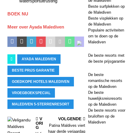
watersportuitrusting
de Malediven
Beste surfplekken op
de Malediven
BOEK NU
Beste visplekken op
de Malediven
Meer over Ayada Malediven
Populaire activiteiten
om te doen op de
Malediven
De beste resorts met
AYADA MALEDIVEN
de beste prijsgarantie
BESTE PRIJS GARANTIE
De beste
romantische resorts
GOEDKOPE HOTELS MALEDIVEN
op de Malediven
De beste
VROEGBOEKSPECIAL
huwelijksreisresorts
MALEDIVEN 5-STERRENRESORT
op de Malediven
De beste resorts voor
bruiloften op de
V
VOLGENDE
Malediven
ORI
Patina Maldives viert
G
haar derde verjaardag