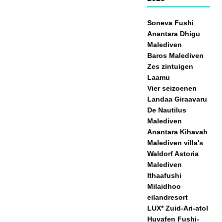
Soneva Fushi
Anantara Dhigu
Malediven
Baros Malediven
Zes zintuigen
Laamu
Vier seizoenen
Landaa Giraavaru
De Nautilus
Malediven
Anantara Kihavah
Malediven villa's
Waldorf Astoria
Malediven
Ithaafushi
Milaidhoo
eilandresort
LUX* Zuid-Ari-atol
Huvafen Fushi-