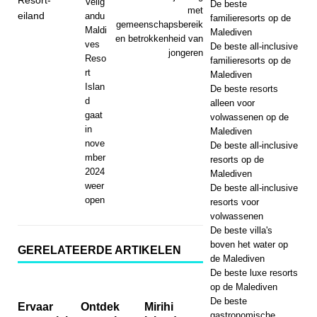
Velig
De beste
met
andu
familieresorts op de
gemeenschapsbereik
Maldi
Malediven
en betrokkenheid van
ves
De beste all-inclusive
jongeren
Reso
familieresorts op de
rt
Malediven
Islan
De beste resorts
d
alleen voor
gaat
volwassenen op de
in
Malediven
nove
De beste all-inclusive
mber
resorts op de
2024
Malediven
weer
De beste all-inclusive
open
resorts voor
volwassenen
De beste villa's
boven het water op
GERELATEERDE ARTIKELEN
de Malediven
De beste luxe resorts
op de Malediven
De beste
Ervaar
Ontdek
Mirihi
gastronomische