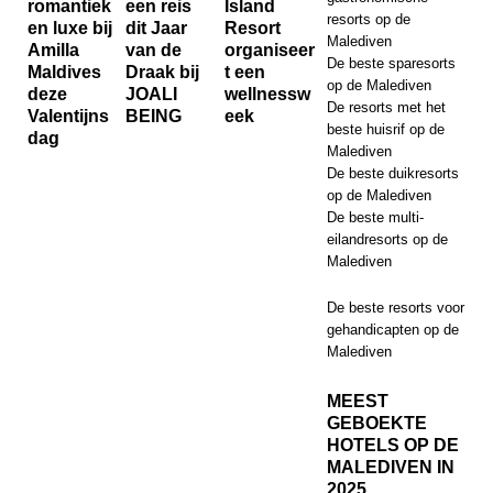
romantiek
een reis
Island
resorts op de
en luxe bij
dit Jaar
Resort
Malediven
Amilla
van de
organiseer
De beste sparesorts
Maldives
Draak bij
t een
op de Malediven
deze
JOALI
wellnessw
De resorts met het
Valentijns
BEING
eek
beste huisrif op de
dag
Malediven
De beste duikresorts
op de Malediven
De beste multi-
eilandresorts op de
Malediven
De beste resorts voor
gehandicapten op de
Malediven
MEEST
GEBOEKTE
HOTELS OP DE
MALEDIVEN IN
2025