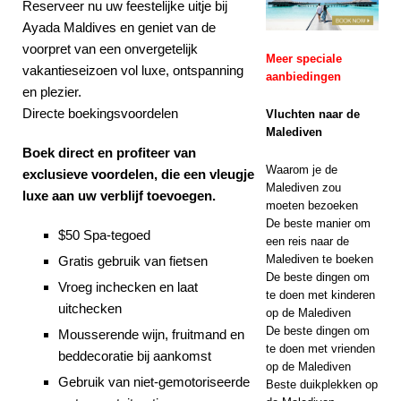
Reserveer nu uw feestelijke uitje bij
2025 ]
Ayada Maldives en geniet van de
Huwelijksreisgeluk
voorpret van een onvergetelijk
Meer speciale
vakantieseizoen vol luxe, ontspanning
bij Nova Maldives
aanbiedingen
en plezier.
met 55% korting
Directe boekingsvoordelen
Vluchten naar de
SPECIALE
Malediven
Boek direct en profiteer van
AANBIEDINGEN
Waarom je de
exclusieve voordelen, die een vleugje
Malediven zou
luxe aan uw verblijf toevoegen.
moeten bezoeken
De beste manier om
$50 Spa-tegoed
een reis naar de
Malediven te boeken
Gratis gebruik van fietsen
De beste dingen om
Vroeg inchecken en laat
te doen met kinderen
uitchecken
op de Malediven
De beste dingen om
Mousserende wijn, fruitmand en
te doen met vrienden
beddecoratie bij aankomst
op de Malediven
Gebruik van niet-gemotoriseerde
Beste duikplekken op