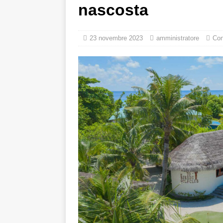
[ 21 novembre 202
nascosta
SPECIALI
[ 17 novembre 202
23 novembre 2023
amministratore
Con
del Black Friday co
[ 13 novembre 202
OFFERTE SPECIA