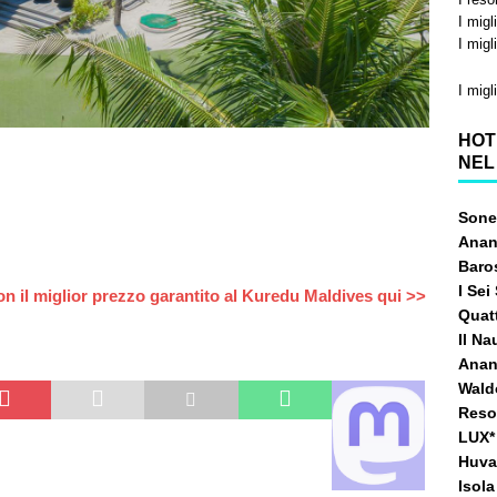
I migl
I migl
I migl
HOT
NEL
Sone
Anan
Baro
I Se
on il miglior prezzo garantito al Kuredu Maldives qui >>
Quat
Il Na
Anant
Waldo
Resor
LUX* 
Huva
Isol