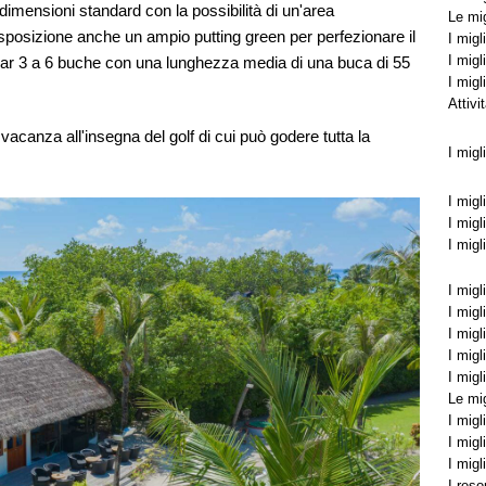
dimensioni standard con la possibilità di un'area
Le mig
isposizione anche un ampio putting green per perfezionare il
I migl
I migl
 Par 3 a 6 buche con una lunghezza media di una buca di 55
I migl
Attivi
acanza all'insegna del golf di cui può godere tutta la
I migl
I migl
I migl
I migl
I migl
I migl
I migl
I migl
I migl
Le mig
I migl
I migl
I migl
I reso