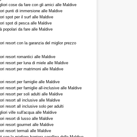
liori cose da fare con gli amici alle Maldive
iori punti di immersione alle Maldive
iori spot per il surf alle Maldive
iori spot di pesca alle Maldive
tà popolari da fare alle Maldive
iori resort con la garanzia del miglior prezzo
iori resort romantici alle Maldive
iori resort per luna di miele alle Maldive
iori resort per matrimoni alle Maldive
iori resort per famiglie alle Maldive
iori resort per famiglie all-inclusive alle Maldive
iori resort per soli adulti alle Maldive
iori resort all inclusive alle Maldive
iori resort all inclusive solo per adulti
liori ville sull'acqua alle Maldive
iori resort di lusso alle Maldive
iori resort gourmet alle Maldive
iori resort termali alle Maldive
rt con la migliore barriera corallina delle Maldive