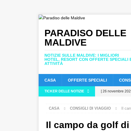
PARADISO DELLE
MALDIVE
NOTIZIE SULLE MALDIVE: I MIGLIORI
HOTEL, RESORT CON OFFERTE SPECIALI 
ATTIVITÀ
CASA
OFFERTE SPECIALI
CONSI
TICKER DELLE NOTIZIE
[ 26 novembre 202
status di cinque st
CASA
CONSIGLI DI VIAGGIO
Il ca
[ 24 novembre 202
HOTEL E RESORT 
Il campo da golf 