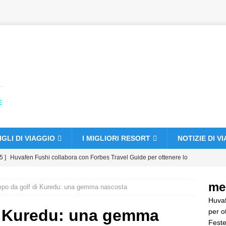
E
GLI DI VIAGGIO
I MIGLIORI RESORT
NOTIZIE DI V
5 ]
Huvafen Fushi collabora con Forbes Travel Guide per ottenere lo
elle
HOTEL E RESORT A 5 STELLE
me
mpo da golf di Kuredu: una gemma nascosta
5 ]
Festeggia il Natale e il Capodanno al Vakkaru Maldives
Huvaf
A 5 STELLE
di Kuredu: una gemma
per o
Feste