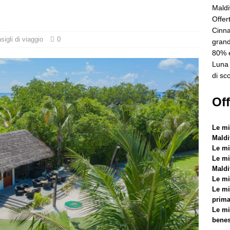
5 ]
Offerta Black Friday a Dhawa Ihuru 2025
OFFERTE
Maldi
Offer
Cinna
5 ]
Cinnamon Hotels & Resorts Maldives lancia la più grande offerta
sigli di viaggio
0
grand
n sconti fino a 80% e trasferimenti gratuiti
OFFERTE SPECIALI
80% e
Luna 
5 ]
Luna di miele da sogno al Nova Maldives con 55% di sconto
di sc
LI
Off
Le mig
Maldi
Le mi
Le mig
Maldi
Le mig
Le mi
prima
Le mig
benes