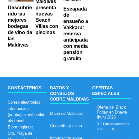
Maldives
presenta
Descubrie
Escapada
nuevas
ndo las
de
Beach
mejores
ensueño a
Villas con
bodegas
Vakkaru:
piscinas
de vino de
reserva
las
anticipada
Maldivas
con media
pensión
gratuita
CONTÁCTENOS
DATOS Y
OFERTAS
CONSEJOS
ESPECIALES
SOBRE MALDIVAS
Correo electrónico:
Oferta del Black
información
Friday en Dhawa
Mapa de Maldivas
(arroba)luxuryhotelde
Ihuru 2025
als.travel
21 de noviembre de
Geografía y clima
Björn Ingbrant
2025
0
Urb. Playa de
Información sobre