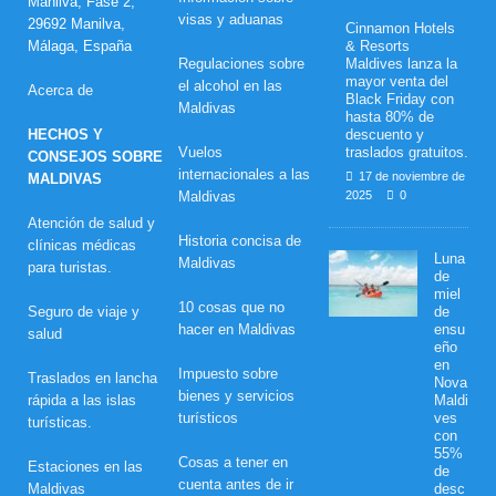
Manilva, Fase 2,
visas y aduanas
29692 Manilva,
Cinnamon Hotels
Málaga, España
& Resorts
Regulaciones sobre
Maldives lanza la
mayor venta del
el alcohol en las
Acerca de
Black Friday con
Maldivas
hasta 80% de
HECHOS Y
descuento y
Vuelos
traslados gratuitos.
CONSEJOS SOBRE
internacionales a las
17 de noviembre de
MALDIVAS
Maldivas
2025
0
Atención de salud y
Historia concisa de
clínicas médicas
Luna
Maldivas
para turistas.
de
miel
10 cosas que no
Seguro de viaje y
de
hacer en Maldivas
ensu
salud
eño
en
Impuesto sobre
Traslados en lancha
Nova
bienes y servicios
rápida a las islas
Maldi
turísticos
ves
turísticas.
con
55%
Cosas a tener en
Estaciones en las
de
cuenta antes de ir
Maldivas
desc