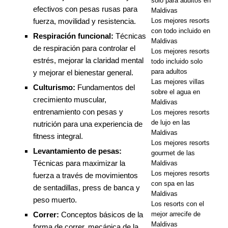
solo para adultos en
efectivos con pesas rusas para
Maldivas
fuerza, movilidad y resistencia.
Los mejores resorts
con todo incluido en
Respiración funcional:
Técnicas
Maldivas
de respiración para controlar el
Los mejores resorts
estrés, mejorar la claridad mental
todo incluido solo
para adultos
y mejorar el bienestar general.
Las mejores villas
Culturismo:
Fundamentos del
sobre el agua en
crecimiento muscular,
Maldivas
entrenamiento con pesas y
Los mejores resorts
de lujo en las
nutrición para una experiencia de
Maldivas
fitness integral.
Los mejores resorts
Levantamiento de pesas:
gourmet de las
Técnicas para maximizar la
Maldivas
Los mejores resorts
fuerza a través de movimientos
con spa en las
de sentadillas, press de banca y
Maldivas
peso muerto.
Los resorts con el
Correr:
Conceptos básicos de la
mejor arrecife de
Maldivas
forma de correr, mecánica de la