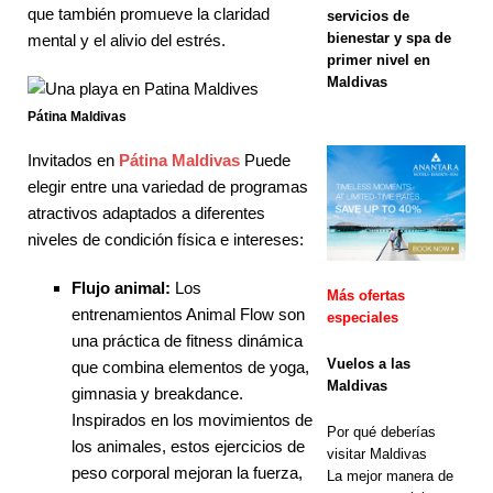
que también promueve la claridad
Oferta del
servicios de
bienestar y spa de
mental y el alivio del estrés.
Black Friday
primer nivel en
Maldivas
en Dhawa
Pátina Maldivas
Ihuru 2025
Invitados en
Pátina Maldivas
Puede
elegir entre una variedad de programas
OFERTAS
atractivos adaptados a diferentes
niveles de condición física e intereses:
ESPECIALE
S
Flujo animal:
Los
Más ofertas
entrenamientos Animal Flow son
[ 17 de
especiales
una práctica de fitness dinámica
noviembre
Vuelos a las
que combina elementos de yoga,
Maldivas
de 2025 ]
gimnasia y breakdance.
Inspirados en los movimientos de
Cinnamon
Por qué deberías
los animales, estos ejercicios de
visitar Maldivas
Hotels &
peso corporal mejoran la fuerza,
La mejor manera de