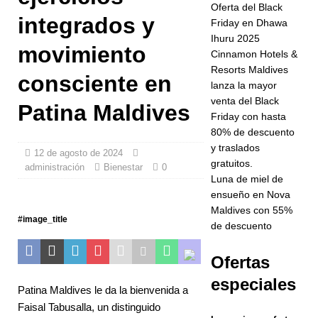
Oferta del Black
estatus de
integrados y
Friday en Dhawa
Ihuru 2025
cinco
movimiento
Cinnamon Hotels &
estrellas
Resorts Maldives
consciente en
lanza la mayor
HOTELES Y
venta del Black
Patina Maldives
COMPLEJO
Friday con hasta
80% de descuento
S
y traslados
12 de agosto de 2024
TURÍSTICOS
gratuitos.
administración
Bienestar
0
Luna de miel de
DE 5
ensueño en Nova
Maldives con 55%
ESTRELLAS
#image_title
de descuento
[ 24 de
Ofertas
noviembre
especiales
de 2025 ]
Patina Maldives le da la bienvenida a
Faisal Tabusalla, un distinguido
Celebre la