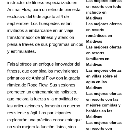
Las mejores ofertas
instructor de fitness especializado en
Navidad y el
en resorts con todo
Animal Flow, para un retiro de bienestar
incluido en
Año Nuevo
exclusivo del 6 de agosto al 4 de
Maldivas
septiembre. Los huéspedes están
Las mejores ofertas
en Vakkaru
en resorts
invitados a embarcarse en un viaje
Maldives
románticos en
transformador de fitness y atención
Maldivas
plena a través de sus programas únicos
HOTELES Y
Las mejores ofertas
y estimulantes.
en resorts
COMPLEJO
familiares en
Faisal ofrece un enfoque innovador del
S
Maldivas
Las mejores ofertas
fitness, que combina los movimientos
TURÍSTICOS
en villas sobre el
primarios de Animal Flow con la gracia
agua en las
DE 5
rítmica de Rope Flow. Sus sesiones
Maldivas
prometen un entrenamiento holístico,
Las mejores ofertas
ESTRELLAS
que mejora la fuerza y la movilidad de
en resorts con las
[ 21 de
mejores comidas y
las articulaciones y fomenta un cuerpo
bebidas en las
resistente y ágil. Los participantes
noviembre
Maldivas
explorarán una práctica consciente que
Las mejores ofertas
de 2025 ]
no solo mejora la función física, sino
en resorts con