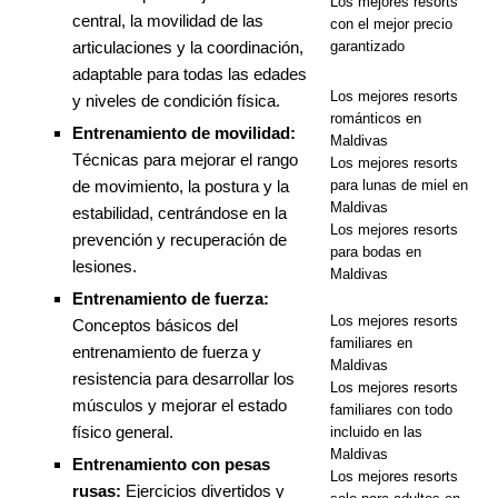
S
Los mejores resorts
central, la movilidad de las
con el mejor precio
[ 13 de
articulaciones y la coordinación,
garantizado
adaptable para todas las edades
noviembre
Los mejores resorts
y niveles de condición física.
de 2025 ]
románticos en
Entrenamiento de movilidad:
Maldivas
Luna de miel
Técnicas para mejorar el rango
Los mejores resorts
de movimiento, la postura y la
para lunas de miel en
de ensueño
Maldivas
estabilidad, centrándose en la
en Nova
Los mejores resorts
prevención y recuperación de
para bodas en
lesiones.
Maldives con
Maldivas
Entrenamiento de fuerza:
55% de
Los mejores resorts
Conceptos básicos del
descuento
familiares en
entrenamiento de fuerza y
Maldivas
resistencia para desarrollar los
Los mejores resorts
músculos y mejorar el estado
familiares con todo
OFERTAS
físico general.
incluido en las
ESPECIALE
Maldivas
Entrenamiento con pesas
Los mejores resorts
rusas:
Ejercicios divertidos y
S