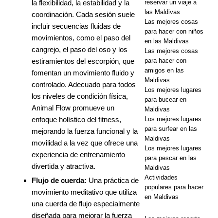
la flexibilidad, la estabilidad y la
reservar un viaje a
Resorts
las Maldivas
coordinación. Cada sesión suele
Maldives
Las mejores cosas
incluir secuencias fluidas de
para hacer con niños
lanza la
movimientos, como el paso del
en las Maldivas
cangrejo, el paso del oso y los
Las mejores cosas
mayor venta
estiramientos del escorpión, que
para hacer con
del Black
amigos en las
fomentan un movimiento fluido y
Maldivas
controlado. Adecuado para todos
Friday con
Los mejores lugares
los niveles de condición física,
para bucear en
hasta 80%
Animal Flow promueve un
Maldivas
enfoque holístico del fitness,
de
Los mejores lugares
para surfear en las
mejorando la fuerza funcional y la
descuento y
Maldivas
movilidad a la vez que ofrece una
Los mejores lugares
traslados
experiencia de entrenamiento
para pescar en las
divertida y atractiva.
Maldivas
gratuitos.
Actividades
Flujo de cuerda:
Una práctica de
OFERTAS
populares para hacer
movimiento meditativo que utiliza
en Maldivas
ESPECIALE
una cuerda de flujo especialmente
diseñada para mejorar la fuerza