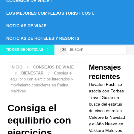
CONSEJOS DE VIAJE
LOS MEJORES COMPLEJOS TURÍSTICOS
NOTICIAS DE VIAJE
NOTICIAS DE HOTELES Y RESORTS
TICKER DE NOTICIAS
[ 26 de
noviembre
Mensajes
INICIO
CONSEJOS DE VIAJE
de 2025 ]
BIENESTAR
Consiga el
recientes
equilibrio con ejercicios integrados y
Huvafen
Huvafen Fushi se
movimiento consciente en Patina
Fushi se
asocia con Forbes
Maldives
Travel Guide en
asocia con
busca del estatus
Consiga el
de cinco estrellas
Forbes
equilibrio con
Celebre la Navidad
Travel Guide
y el Año Nuevo en
ejercicios
Vakkaru Maldives
en busca del