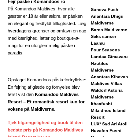
Fejr påske i Komandoos ro
På Komandoo Maldives, hvor alle
Soneva Fushi
gæster er 18 år eller ældre, er påsken
Anantara Dhigu
Maldiverne
en elegant og fredfyldt tilflugtssted. Læg
Baros Maldiverne
hverdagens grænser og omfavn en dag
Seks sanser
med kærlighed, latter og boutique-ø-
Laamu
magi for en uforglemmelig påske i
Four Seasons
paradis.
Landaa Giraavaru
Nautilus
Maldiverne
Anantara Kihavah
Opslaget Komandoos påskefortryllelse:
Maldives Villas
En fejring af glæde og fornyelse blev
Waldorf Astoria
først vist den
Komandoo Maldives
Maldiverne
Resort – Et romantisk resort kun for
Ithaafushi
voksne på Maldiverne.
Milaidhoo Island
Resort
Tjek tilgængelighed og book til den
LUX* Syd Ari Atoll
bedste pris på Komandoo Maldives
Huvafen Fushi