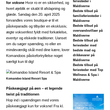
Dhawa Ihuru
feriesteder i
for voksne
Hvor ro er en sikkerhed, og
Maldiverne
hvert øjeblik er skabt til afslapning og
2025
Bedste tilbud på
glæde. Søndag den 20. april 2025
familieferiesteder i
SÆRLIGE
forvandles vores boutique-ø til et
Maldiverne
TILBUD
Bedste tilbud på
påskeparadis og tilbyder en eksklusiv,
overvandsvillaer på
ægte voksenfest fyldt med forkælelse,
[17. november
Maldiverne
eventyr og elskede traditioner. Uanset
Bedste tilbud på
2025]
om du søger spænding, ro eller en
feriesteder med
mindeværdig skål med dine kære, lover
Cinnamon
bedste mad og
drikkevarer på
Komandoos påskefortryllelse noget
Hotels &
Maldiverne
særligt kun til dig!
Bedste tilbud på
Resorts
feriesteder med Top
Wellness & Spa i
Maldives
Komandoo Island Resort Spa
Maldiverne
lancerer største
Påskeægjagt på øen – et legende
Black Friday-
twist på traditionen
Hop ind i spændingen med vores
udsalg med op
påskeægjagt kun for voksne! Fra kl.
til 80% rabat og