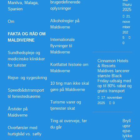
brugerdefinerede
Manilva, Malaga,
Ihuru
oplysninger
Spanien
2025
21.
Alkoholregler på
Om
nove
Maldiverne
mber
202
FAKTA OG RÅD OM
5
Internationale
MALDIVERNE
0
flyvninger til
Maldiverne
Sundhedspleje og
medicinske klinikker
Cinnamon Hotels
Kortfattet historie om
for turister
& Resorts
Maldiverne
Maldives lancerer
største Black
Rejse- og sygesikring
Friday-udsalg med
10 ting man ikke skal
op til 80% rabat og
gøre på Maldiverne
Speedbådstransport
gratis transport
til feriestedsøerne
17. november
Turisme varer og
2025
0
tjenester skat
Årstider på
Maldiverne
Ting at overveje, før
Bryll
upsr
du går
Overførsler med
ejse-
hurtigbåd vs. søfly
lykke