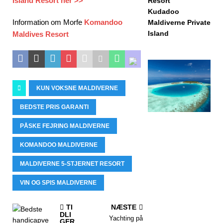
Island Resort her >>
Resort
Kudadoo
Information om Morfe
Komandoo
Maldiverne Private
Island
Maldives Resort
KUN VOKSNE MALDIVERNE
BEDSTE PRIS GARANTI
PÅSKE FEJRING MALDIVERNE
KOMANDOO MALDIVERNE
MALDIVERNE 5-STJERNET RESORT
VIN OG SPIS MALDIVERNE
TI
NÆSTE
DLI
Yachting på
GER