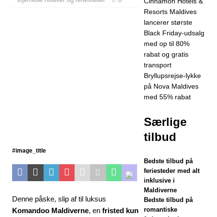
Cinnamon Hotels &
HOTELLER OG
Resorts Maldives
FERIESTEDER
lancerer største
Black Friday-udsalg
[24. november
med op til 80%
2025]
Fejr jul
rabat og gratis
transport
og nytår på
Bryllupsrejse-lykke
Vakkaru
på Nova Maldives
med 55% rabat
Maldiverne
5-STJERNEDE
Særlige
tilbud
HOTELLER OG
#image_title
FERIESTEDER
Bedste tilbud på
[21. november
feriesteder med alt
inklusive i
2025]
Black
Maldiverne
Denne påske, slip af til luksus
Bedste tilbud på
Friday-tilbud på
romantiske
Komandoo Maldiverne
, en
fristed kun