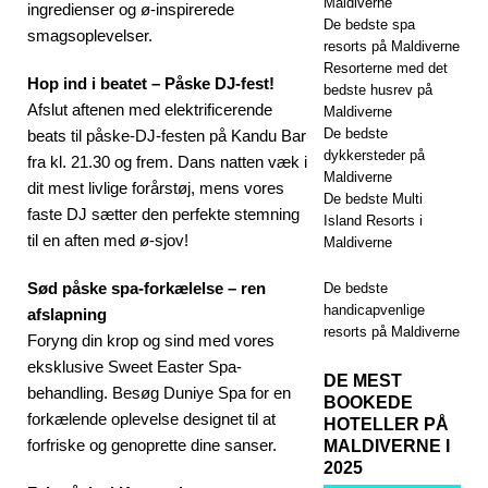
Maldiverne
ingredienser og ø-inspirerede
De bedste spa
smagsoplevelser.
resorts på Maldiverne
Resorterne med det
Hop ind i beatet – Påske DJ-fest!
bedste husrev på
Afslut aftenen med elektrificerende
Maldiverne
De bedste
beats til påske-DJ-festen på Kandu Bar
dykkersteder på
fra kl. 21.30 og frem. Dans natten væk i
Maldiverne
dit mest livlige forårstøj, mens vores
De bedste Multi
faste DJ sætter den perfekte stemning
Island Resorts i
til en aften med ø-sjov!
Maldiverne
Sød påske spa-forkælelse – ren
De bedste
handicapvenlige
afslapning
resorts på Maldiverne
Foryng din krop og sind med vores
eksklusive Sweet Easter Spa-
DE MEST
behandling. Besøg Duniye Spa for en
BOOKEDE
forkælende oplevelse designet til at
HOTELLER PÅ
forfriske og genoprette dine sanser.
MALDIVERNE I
2025