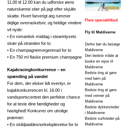
11.00 til 12.00 kan du udforske øens
gratis transport
naturskønne stier på jagt efter skjulte
skatte. Hvert farverigt æg rummer
SÆRLIGE
Flere specialtilbud
dejlige overraskelser, og heldige vindere
TILBUD
vil nyde:
Fly til Maldiverne
• En romantisk middag i stearinlysets
[13. november
skær på stranden for to
Derfor bør du besøge
2025]
• En champagnemorgenmad for to
Maldiverne
Den bedste måde at
• En 750 ml flaske premium champagne
Bryllupsrejse-
booke en rejse til
lykke på Nova
Maldiverne
Kajakracingkonkurrence – en
Bedste ting at gøre
spænding på vandet
Maldives med
med børn på
For dem, der elsker lidt eventyr, er
Maldiverne
55% rabat
kajakkonkurrencen kl. 16.00 i
Bedste ting at gøre
SÆRLIGE
med venner på
vandsportscentret den perfekte chance
Maldiverne
for at teste dine færdigheder og
TILBUD
Bedste dykkersteder
hastighed! Konkurrer om utrolige
i Maldiverne
præmier:
Bedste surfsteder på
• En skildpaddesnorkeloplevelse for to
Maldiverne