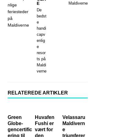
E
Maldiverne
De
bedst
e
handi
capv
enlig
e
resor
ts på
Maldi
verne
RELATEREDE ARTIKLER
Green
Huvafen
Velassaru
Globe-
Fushi er
Maldivern
gencertific
vært for
e
ering til
den
triumferer