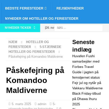
BEDSTE FERIESTEDER
REJSENYHEDER
NYHEDER OM HOTELLER OG FERIESTEDER
NYHEDER TICKER
[26. november
2025]
Huvafen
Seneste
HJEM
HOTELLER OG
Fushi
FERIESTEDER
5-STJERNEDE
indlæg
HOTELLER OG FERIESTEDER
samarbejder
Huvafen Fushi
Påskefejring på Komandoo Maldiverne
med Forbes
samarbejder med
Forbes Travel
Påskefejring på
Travel Guide i
Guide i jagten på
femstjernet status
jagten på
Komandoo
Fejr jul og nytår på
femstjernet
Maldiverne
Vakkaru Maldiverne
Black Friday-tilbud
status
5-
på Dhawa Ihuru
STJERNEDE
5. marts 2025
admin
5-
2025
stjernede hoteller og feriesteder
0