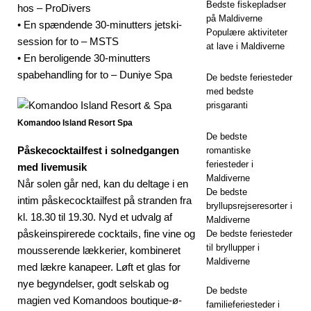
Bedste fiskepladser
hos – ProDivers
på Maldiverne
• En spændende 30-minutters jetski-
Populære aktiviteter
session for to – MSTS
at lave i Maldiverne
• En beroligende 30-minutters
spabehandling for to – Duniye Spa
De bedste feriesteder
med bedste
prisgaranti
Komandoo Island Resort Spa
De bedste
Påskecocktailfest i solnedgangen
romantiske
feriesteder i
med livemusik
Maldiverne
Når solen går ned, kan du deltage i en
De bedste
intim påskecocktailfest på stranden fra
bryllupsrejseresorter i
kl. 18.30 til 19.30. Nyd et udvalg af
Maldiverne
påskeinspirerede cocktails, fine vine og
De bedste feriesteder
til bryllupper i
mousserende lækkerier, kombineret
Maldiverne
med lækre kanapeer. Løft et glas for
nye begyndelser, godt selskab og
De bedste
magien ved Komandoos boutique-ø-
familieferiesteder i