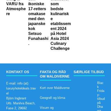
VARU fra
ikoniske
som
Atmosphe
17-retters
bedste
re
omakase
kulinarisk
med den
e
japanske
etablissem
kok
ent 2024
Setsuo
på Hotel
Funahashi
Asia 2024
.
Culinary
Challenge
KONTAKT OS
FAKTA OG RÅD
SÆRLIGE TILBUD
OM MALDIVERNE
Blac
E-mail: info (at)
k
Kort over Maldiverne
luxuryhoteldeals.trav
Frida
el
y-
Geografi og klima
Björn Ingbrant
tilbud
på
Urb. Manilva Beach,
Dha
Visum og
Fase 2, 29692
wa