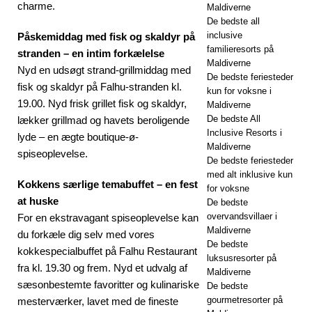
charme.
Maldiverne
De bedste all
inclusive
Påskemiddag med fisk og skaldyr på
familieresorts på
stranden – en intim forkælelse
Maldiverne
Nyd en udsøgt strand-grillmiddag med
De bedste feriesteder
fisk og skaldyr på Falhu-stranden kl.
kun for voksne i
19.00. Nyd frisk grillet fisk og skaldyr,
Maldiverne
De bedste All
lækker grillmad og havets beroligende
Inclusive Resorts i
lyde – en ægte boutique-ø-
Maldiverne
spiseoplevelse.
De bedste feriesteder
med alt inklusive kun
Kokkens særlige temabuffet – en fest
for voksne
at huske
De bedste
overvandsvillaer i
For en ekstravagant spiseoplevelse kan
Maldiverne
du forkæle dig selv med vores
De bedste
kokkespecialbuffet på Falhu Restaurant
luksusresorter på
fra kl. 19.30 og frem. Nyd et udvalg af
Maldiverne
sæsonbestemte favoritter og kulinariske
De bedste
gourmetresorter på
mesterværker, lavet med de fineste