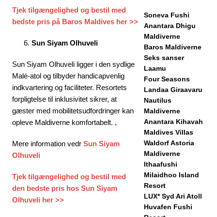
Tjek tilgængelighed og bestil med
Soneva Fushi
bedste pris på Baros Maldives her >>
Anantara Dhigu
Maldiverne
Sun Siyam Olhuveli
Baros Maldiverne
Seks sanser
Sun Siyam Olhuveli ligger i den sydlige
Laamu
Malé-atol og tilbyder handicapvenlig
Four Seasons
indkvartering og faciliteter. Resortets
Landaa Giraavaru
forpligtelse til inklusivitet sikrer, at
Nautilus
gæster med mobilitetsudfordringer kan
Maldiverne
Anantara Kihavah
opleve Maldiverne komfortabelt. ,
Maldives Villas
Waldorf Astoria
Mere information vedr
Sun Siyam
Maldiverne
Olhuveli
Ithaafushi
Milaidhoo Island
Tjek tilgængelighed og bestil med
Resort
den bedste pris hos Sun Siyam
LUX* Syd Ari Atoll
Olhuveli her >>
Huvafen Fushi