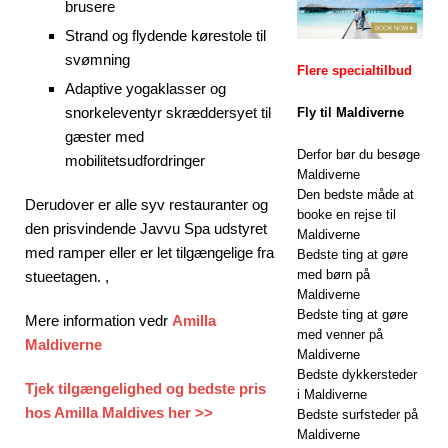
brusere
2025]
Huvafen
Strand og flydende kørestole til
svømning
Fushi
Flere specialtilbud
Adaptive yogaklasser og
samarbejder
snorkeleventyr skræddersyet til
Fly til Maldiverne
med Forbes
gæster med
Derfor bør du besøge
mobilitetsudfordringer
Travel Guide i
Maldiverne
Den bedste måde at
jagten på
Derudover er alle syv restauranter og
booke en rejse til
den prisvindende Javvu Spa udstyret
femstjernet
Maldiverne
med ramper eller er let tilgængelige fra
Bedste ting at gøre
status
5-
med børn på
stueetagen. ,
Maldiverne
STJERNEDE
Bedste ting at gøre
Mere information vedr
Amilla
HOTELLER OG
med venner på
Maldiverne
Maldiverne
FERIESTEDER
Bedste dykkersteder
Tjek tilgængelighed og bedste pris
i Maldiverne
hos Amilla Maldives her >>
Bedste surfsteder på
Maldiverne