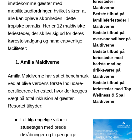
udsalg med op
feriesteder i
imødekomme gæster med
Maldiverne
mobilitetsudfordringer, hvilket sikrer, at
til 80% rabat og
Bedste tilbud på
alle kan opleve skønheden i dette
familieferiesteder i
gratis transport
tropiske paradis. Her er 12 maldiviske
Maldiverne
SÆRLIGE
Bedste tilbud på
feriesteder, der skiller sig ud for deres
overvandsvillaer på
kørestolsadgang og handicapvenlige
TILBUD
Maldiverne
faciliteter:
Bedste tilbud på
[13. november
feriesteder med
Amilla Maldiverne
2025]
bedste mad og
drikkevarer på
Bryllupsrejse-
Amilla Maldiverne har sat et benchmark
Maldiverne
Bedste tilbud på
ved at blive verdens første Inclucare-
lykke på Nova
feriesteder med Top
certificerede feriested, hvor der lægges
Wellness & Spa i
Maldives med
vægt på total inklusion af gæster.
Maldiverne
Resortet tilbyder:
55% rabat
SÆRLIGE
Let tilgængelige villaer i
stueetagen med brede
TILBUD
døråbninger og tilgængelige
[26. november