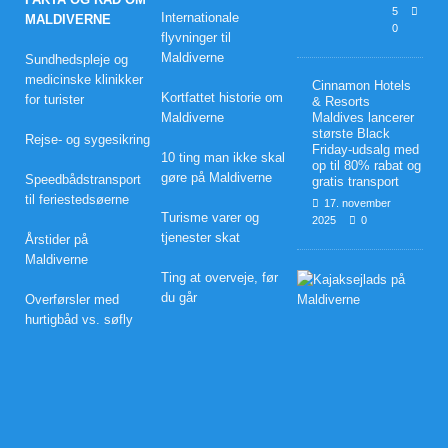
5
Internationale
MALDIVERNE
0
flyvninger til
Maldiverne
Sundhedspleje og
medicinske klinikker
Cinnamon Hotels
Kortfattet historie om
for turister
& Resorts
Maldiverne
Maldives lancerer
største Black
Rejse- og sygesikring
Friday-udsalg med
10 ting man ikke skal
op til 80% rabat og
gøre på Maldiverne
Speedbådstransport
gratis transport
til feriestedsøerne
17. november
Turisme varer og
2025
0
tjenester skat
Årstider på
Maldiverne
Ting at overveje, før
B
r
du går
Overførsler med
y
hurtigbåd vs. søfly
l
l
u
p
s
r
e
j