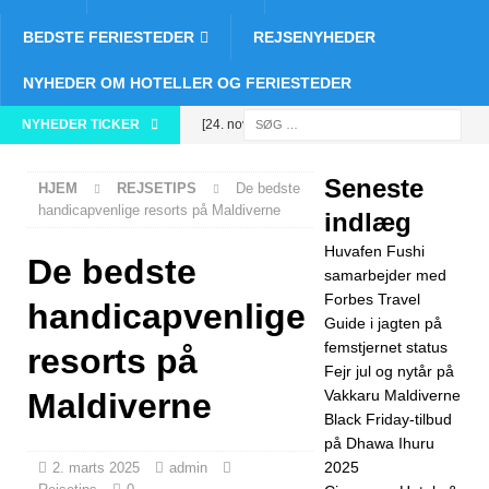
BEDSTE FERIESTEDER
REJSENYHEDER
NYHEDER OM HOTELLER OG FERIESTEDER
NYHEDER TICKER
[24. november
2025]
Fejr jul
Seneste
HJEM
REJSETIPS
De bedste
og nytår på
handicapvenlige resorts på Maldiverne
indlæg
Vakkaru
Huvafen Fushi
De bedste
Maldiverne
samarbejder med
Forbes Travel
handicapvenlige
5-STJERNEDE
Guide i jagten på
femstjernet status
HOTELLER OG
resorts på
Fejr jul og nytår på
FERIESTEDER
Maldiverne
Vakkaru Maldiverne
Black Friday-tilbud
[21. november
på Dhawa Ihuru
2025]
Black
2025
2. marts 2025
admin