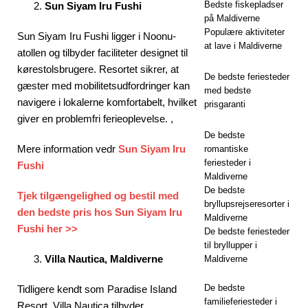
Bedste fiskepladser
Sun Siyam Iru Fushi
på Maldiverne
Populære aktiviteter
Sun Siyam Iru Fushi ligger i Noonu-
at lave i Maldiverne
atollen og tilbyder faciliteter designet til
kørestolsbrugere. Resortet sikrer, at
De bedste feriesteder
gæster med mobilitetsudfordringer kan
med bedste
navigere i lokalerne komfortabelt, hvilket
prisgaranti
giver en problemfri ferieoplevelse. ,
De bedste
Mere information vedr
Sun Siyam Iru
romantiske
feriesteder i
Fushi
Maldiverne
De bedste
Tjek tilgængelighed og bestil med
bryllupsrejseresorter i
den bedste pris hos Sun Siyam Iru
Maldiverne
Fushi her >>
De bedste feriesteder
til bryllupper i
Villa Nautica, Maldiverne
Maldiverne
De bedste
Tidligere kendt som Paradise Island
familieferiesteder i
Resort, Villa Nautica tilbyder