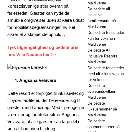
Maldiverne
kørestolsvenlige stier overalt på
De bedste all
feriestedet. Gæster kan nyde de
inclusive
smukke omgivelser uden at være udsat
familieresorts på
Maldiverne
for mobilitetsbegrænsninger, hvilket
De bedste feriesteder
sikrer et afslappende ophold. ,
kun for voksne i
Maldiverne
Tjek tilgængelighed og bedste pris
De bedste All
hos Villa Nautica her >>
Inclusive Resorts i
Maldiverne
De bedste feriesteder
med alt inklusive kun
for voksne
Angsana Velavaru
De bedste
overvandsvillaer i
Dette resort er forpligtet til inklusivitet og
Maldiverne
tilbyder faciliteter, der henvender sig til
De bedste
gæster med handicap. Med tilgængelige
luksusresorter på
værelser og faciliteter sikrer Angsana
Maldiverne
De bedste
Velavaru, at alle gæster kan tage del i
gourmetresorter på
øens tilbud uden hindring. ,