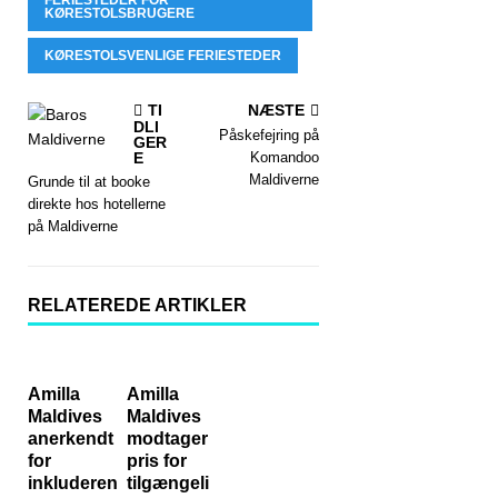
KØRESTOLSBRUGERE
KØRESTOLSVENLIGE FERIESTEDER
TI
NÆSTE
DLI
Påskefejring på
GER
E
Komandoo
Maldiverne
Grunde til at booke
direkte hos hotellerne
på Maldiverne
RELATEREDE ARTIKLER
Amilla
Amilla
Maldives
Maldives
anerkendt
modtager
for
pris for
inkluderen
tilgængeli