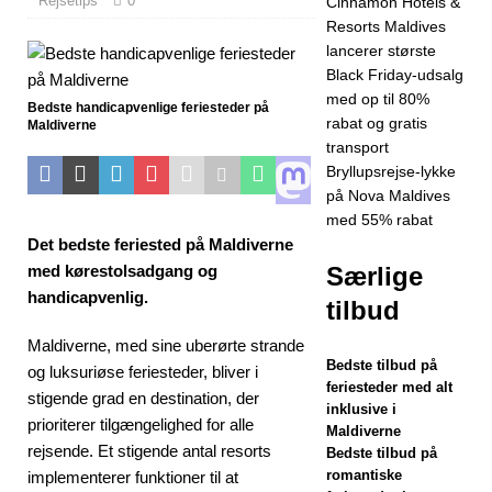
Rejsetips
0
Cinnamon Hotels &
Friday-tilbud på
Resorts Maldives
Dhawa Ihuru
lancerer største
Black Friday-udsalg
2025
med op til 80%
Bedste handicapvenlige feriesteder på
SÆRLIGE
rabat og gratis
Maldiverne
transport
TILBUD
Bryllupsrejse-lykke
[17. november
på Nova Maldives
med 55% rabat
2025]
Det bedste feriested på Maldiverne
Cinnamon
med kørestolsadgang og
Særlige
handicapvenlig.
tilbud
Hotels &
Resorts
Maldiverne, med sine uberørte strande
Bedste tilbud på
og luksuriøse feriesteder, bliver i
Maldives
feriesteder med alt
stigende grad en destination, der
inklusive i
lancerer største
prioriterer tilgængelighed for alle
Maldiverne
rejsende. Et stigende antal resorts
Bedste tilbud på
Black Friday-
romantiske
implementerer funktioner til at