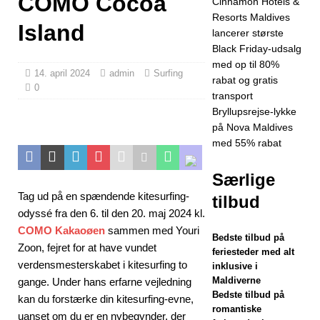
COMO Cocoa
Cinnamon Hotels &
HOTELLER OG
Resorts Maldives
Island
FERIESTEDER
lancerer største
Black Friday-udsalg
[24. november
med op til 80%
14. april 2024
admin
Surfing
2025]
Fejr jul
rabat og gratis
0
transport
og nytår på
Bryllupsrejse-lykke
Vakkaru
på Nova Maldives
med 55% rabat
Maldiverne
5-STJERNEDE
Særlige
Tag ud på en spændende kitesurfing-
tilbud
HOTELLER OG
odyssé fra den 6. til den 20. maj 2024 kl.
FERIESTEDER
COMO Kakaoøen
sammen med Youri
Bedste tilbud på
Zoon, fejret for at have vundet
[21. november
feriesteder med alt
verdensmesterskabet i kitesurfing to
inklusive i
2025]
Black
Maldiverne
gange. Under hans erfarne vejledning
Bedste tilbud på
Friday-tilbud på
kan du forstærke din kitesurfing-evne,
romantiske
uanset om du er en nybegynder, der