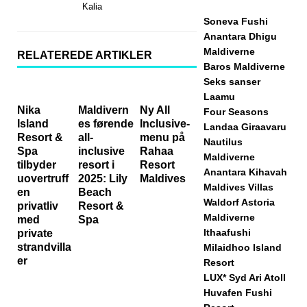
Kalia
Soneva Fushi
Anantara Dhigu
Maldiverne
RELATEREDE ARTIKLER
Baros Maldiverne
Seks sanser
Laamu
Nika
Maldivern
Ny All
Four Seasons
Island
es førende
Inclusive-
Landaa Giraavaru
Resort &
all-
menu på
Nautilus
Spa
inclusive
Rahaa
Maldiverne
tilbyder
resort i
Resort
Anantara Kihavah
uovertruff
2025: Lily
Maldives
Maldives Villas
en
Beach
Waldorf Astoria
privatliv
Resort &
Maldiverne
med
Spa
Ithaafushi
private
strandvilla
Milaidhoo Island
er
Resort
LUX* Syd Ari Atoll
Huvafen Fushi