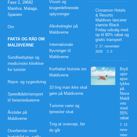
Visum og
Fase 2, 29692
brugerdefinerede
Manilva, Malaga,
Cinnamon Hotels
oplysninger
Spanien
& Resorts
Maldives lancerer
største Black
Alkoholregler på
Om
Friday-udsalg med
Maldiverne
op til 80% rabat og
FAKTA OG RÅD OM
gratis transport
Internationale
MALDIVERNE
17. november
flyvninger til
2025
0
Maldiverne
Sundhedspleje og
medicinske klinikker
Kortfattet historie om
Bryll
for turister
upsr
Maldiverne
ejse-
Rejse- og sygesikring
lykke
10 ting man ikke skal
på
gøre på Maldiverne
Nova
Speedbådstransport
Maldi
til feriestedsøerne
ves
Turisme varer og
med
tjenester skat
Årstider på
55%
rabat
Maldiverne
Ting at overveje, før
13.
du går
nove
Overførsler med
mber
hurtigbåd vs. søfly