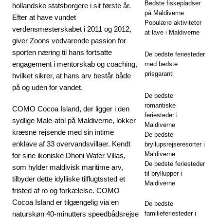
Bedste fiskepladser
hollandske statsborgere i sit første år.
på Maldiverne
Efter at have vundet
Populære aktiviteter
verdensmesterskabet i 2011 og 2012,
at lave i Maldiverne
giver Zoons vedvarende passion for
sporten næring til hans fortsatte
De bedste feriesteder
engagement i mentorskab og coaching,
med bedste
prisgaranti
hvilket sikrer, at hans arv består både
på og uden for vandet.
De bedste
romantiske
COMO Cocoa Island, der ligger i den
feriesteder i
sydlige Male-atol på Maldiverne, lokker
Maldiverne
kræsne rejsende med sin intime
De bedste
enklave af 33 overvandsvillaer. Kendt
bryllupsrejseresorter i
Maldiverne
for sine ikoniske Dhoni Water Villas,
De bedste feriesteder
som hylder maldivisk maritime arv,
til bryllupper i
tilbyder dette idylliske tilflugtssted et
Maldiverne
fristed af ro og forkælelse. COMO
Cocoa Island er tilgængelig via en
De bedste
naturskøn 40-minutters speedbådsrejse
familieferiesteder i