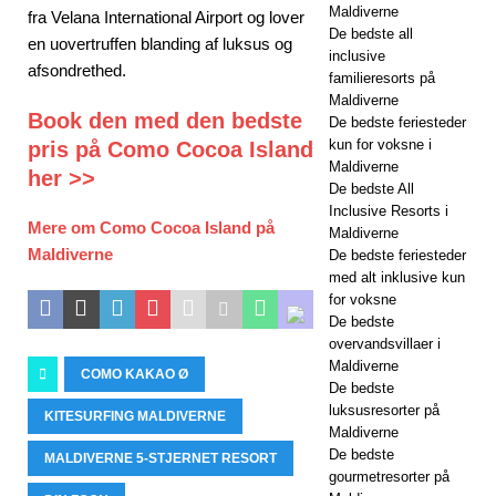
Maldiverne
fra Velana International Airport og lover
De bedste all
en uovertruffen blanding af luksus og
inclusive
afsondrethed.
familieresorts på
Maldiverne
Book den med den bedste
De bedste feriesteder
kun for voksne i
pris på Como Cocoa Island
Maldiverne
her >>
De bedste All
Inclusive Resorts i
Mere om Como Cocoa Island på
Maldiverne
Maldiverne
De bedste feriesteder
med alt inklusive kun
for voksne
De bedste
overvandsvillaer i
Maldiverne
COMO KAKAO Ø
De bedste
luksusresorter på
KITESURFING MALDIVERNE
Maldiverne
De bedste
MALDIVERNE 5-STJERNET RESORT
gourmetresorter på