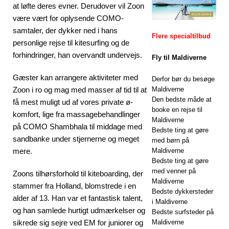
at løfte deres evner. Derudover vil Zoon
gratis transport
være vært for oplysende COMO-
samtaler, der dykker ned i hans
SÆRLIGE
Flere specialtilbud
personlige rejse til kitesurfing og de
TILBUD
forhindringer, han overvandt undervejs.
Fly til Maldiverne
[13. november
Gæster kan arrangere aktiviteter med
Derfor bør du besøge
2025]
Zoon i ro og mag med masser af tid til at
Maldiverne
Den bedste måde at
få mest muligt ud af vores private ø-
Bryllupsrejse-
booke en rejse til
komfort, lige fra massagebehandlinger
lykke på Nova
Maldiverne
på COMO Shambhala til middage med
Bedste ting at gøre
Maldives med
sandbanke under stjernerne og meget
med børn på
mere.
Maldiverne
55% rabat
Bedste ting at gøre
SÆRLIGE
med venner på
Zoons tilhørsforhold til kiteboarding, der
Maldiverne
stammer fra Holland, blomstrede i en
TILBUD
Bedste dykkersteder
alder af 13. Han var et fantastisk talent,
i Maldiverne
og han samlede hurtigt udmærkelser og
Bedste surfsteder på
sikrede sig sejre ved EM for juniorer og
Maldiverne