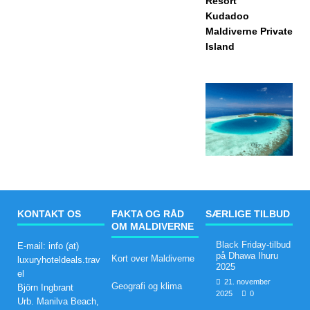
Resort
Kudadoo
Maldiverne Private
Island
KONTAKT OS
FAKTA OG RÅD
SÆRLIGE TILBUD
OM MALDIVERNE
Black Friday-tilbud
E-mail: info (at)
på Dhawa Ihuru
Kort over Maldiverne
luxuryhoteldeals.trav
2025
el
21. november
Geografi og klima
Björn Ingbrant
2025
0
Urb. Manilva Beach,