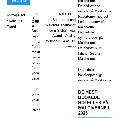
Maldiverne
DIN ZOON
De bedste spa
resorts på Maldiverne
TI
NÆSTE
Resorterne med det
DLI
Summer Island
GER
bedste husrev på
E
Maldives anerkendt
Maldiverne
som Global Hotel
Sun
De bedste
Awards Quality
Siya
dykkersteder på
Winner 2024 af TUI
m Iru
Maldiverne
Group
Fushi
De bedste Multi
Maldi
Island Resorts i
verne
Maldiverne
for at
fejre
De bedste
yoga
handicapvenlige
dage
resorts på Maldiverne
n
med
DE MEST
yoga
BOOKEDE
eksp
HOTELLER PÅ
erten
MALDIVERNE I
Preet
2025
i