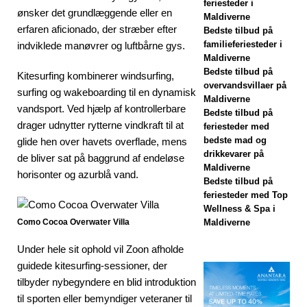
Dhawa Ihuru
feriesteder i
ønsker det grundlæggende eller en
Maldiverne
2025
erfaren aficionado, der stræber efter
Bedste tilbud på
familieferiesteder i
indviklede manøvrer og luftbårne gys.
SÆRLIGE
Maldiverne
TILBUD
Bedste tilbud på
Kitesurfing kombinerer windsurfing,
overvandsvillaer på
surfing og wakeboarding til en dynamisk
[17. november
Maldiverne
vandsport. Ved hjælp af kontrollerbare
Bedste tilbud på
2025]
drager udnytter rytterne vindkraft til at
feriesteder med
Cinnamon
bedste mad og
glide hen over havets overflade, mens
drikkevarer på
de bliver sat på baggrund af endeløse
Hotels &
Maldiverne
horisonter og azurblå vand.
Bedste tilbud på
Resorts
feriesteder med Top
Wellness & Spa i
Maldives
Como Cocoa Overwater Villa
Maldiverne
lancerer største
Under hele sit ophold vil Zoon afholde
Black Friday-
guidede kitesurfing-sessioner, der
udsalg med op
tilbyder nybegyndere en blid introduktion
til sporten eller bemyndiger veteraner til
til 80% rabat og