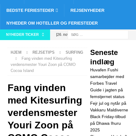
BEDSTE FERIESTEDER
REJSENYHEDER
NYHEDER OM HOTELLER OG FERIESTEDER
NYHEDER TICKER
[26. november
2025]
Huvafen
Seneste
HJEM
REJSETIPS
SURFING
Fushi
Fang vinden med Kitesurfing
indlæg
verdensmester Youri Zoon på COMO
samarbejder
Huvafen Fushi
Cocoa Island
med Forbes
samarbejder med
Forbes Travel
Fang vinden
Travel Guide i
Guide i jagten på
femstjernet status
jagten på
med Kitesurfing
Fejr jul og nytår på
femstjernet
verdensmester
Vakkaru Maldiverne
Black Friday-tilbud
status
5-
Youri Zoon på
på Dhawa Ihuru
STJERNEDE
2025