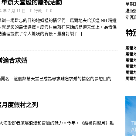
，舉辦天堂般的慶祝活動
星期
夫蜜月之旅，55% 優惠
特別優惠
送服
4 年 7 月 11 日
行政
0
諾瓦
舉辦一場難忘的目的地婚禮的情侶們，馬爾地夫哈沃達 NH 精選
村就是您的最佳選擇。度假村坐落在原始的島嶼天堂上，為情侶
特
結連理提供了令人驚嘆的背景。量身訂製
[…]
馬爾
馬爾
常適合求婚
馬爾
馬爾
馬爾
而聞名。這個熱帶天堂已成為尋求難忘求婚的情侶的夢想目的
馬爾
]
0 間蜜月度假村之列
所有陽光和大海愛好者施展浪漫和冒險的魅力。今年，《婚禮與蜜月》雜