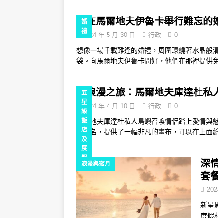
在馬爾地夫伊魯卡舉行難忘的
婚
禮
2024 年 5 月 30 日
行政
0
想像一場千載難逢的婚禮，周圍環繞著水晶般
袋。向馬爾地夫伊魯卡問好，他們在那裡提供
浪漫之旅：馬爾地夫庫達杜私
五
星
2024 年 4 月 10 日
行政
0
級
馬爾地夫庫達杜私人島嶼召喚情侶踏上愛情與魅力
飯
店
而聞名，提供了一幅非凡的畫布，可以在上面
及
度
假
深
浪漫與蜜月
村
套
202
新星
度假