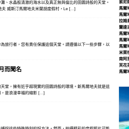
索尼
沙灘、水晶般清澈的海水以及真正無與倫比的田園詩般的天堂。
馬爾
地夫 威斯汀馬爾地夫米蘭胡度假村，Le
[…]
馬爾
拉姆
蘭達
馬爾
馬爾
作為旅行者，您有責任保護這個天堂。請遵循以下一些步驟，以
馬爾
米萊
南阿
芙花
月而聞名
馬爾
的天堂，擁有近乎超現實的田園詩般的環境。新馬爾地夫就是這
嶼，是浪漫幸福的縮影
[…]
是捕捉這些特殊時刻的好方法。然而，拍攝精彩的度假照片可能