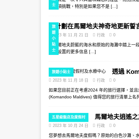
士
是一項挑戰，特別是如果您不是
[…]
計劃在馬爾地夫神奇地更新誓
旅
遊
2023 年 11 月 21 日
行政
0
小
在馬爾地夫蔚藍的海水和原始的海灘中踏上一
貼
士
如何設置的更多信息
[…]
透過 Kom
旅遊小貼士
2023 年 11 月 18 日
行政
0
如果您目前正在考慮2024 年的旅行選擇，
(Komandoo Maldives) 值得您的旅
馬爾地夫逍遙之
五星級飯店及度假村
2023 年 10 月 24 日
行政
0
您夢想去馬爾地夫度假嗎？原始的白色沙灘、