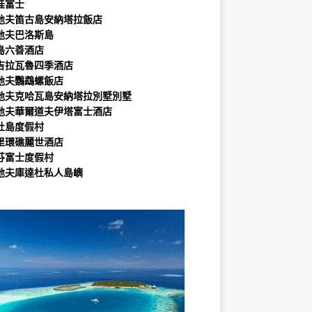
娃富士
地夫笛古島安納塔拉飯店
地夫巴洛斯島
島六善酒店
吉拉瓦魯四季酒店
地夫鸚鵡螺飯店
地夫克哈瓦島安納塔拉別墅別墅
地夫華爾道夫伊塔富士酒店
杜島度假村
里環礁麗世酒店
芬富士度假村
地夫庫達杜私人島嶼