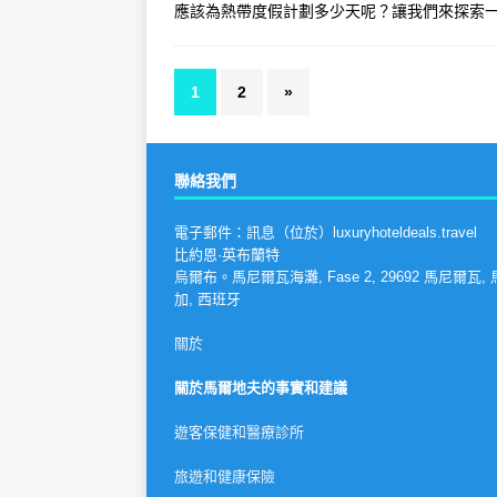
應該為熱帶度假計劃多少天呢？讓我們來探索
1
2
»
聯絡我們
電子郵件：訊息（位於）luxuryhoteldeals.travel
比約恩·英布蘭特
烏爾布。馬尼爾瓦海灘, Fase 2, 29692 馬尼爾瓦,
加, 西班牙
關於
關於馬爾地夫的事實和建議
遊客保健和醫療診所
旅遊和健康保險