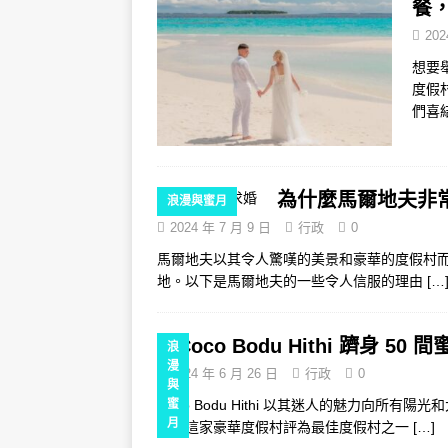
餐
[ 2025 年 11 月 13 日 ]
諾瓦馬爾地
202
想要
度假
們喜
為什麼馬爾地夫非
浪漫與蜜月
2024 年 7 月 9 日
行政
0
馬爾地夫以其令人驚嘆的美景和豪華的度假村
地。以下是馬爾地夫的一些令人信服的理由
[…
Coco Bodu Hithi 躋身 5
浪
漫
2024 年 6 月 26 日
行政
0
與
Coco Bodu Hithi 以其迷人的魅力向
蜜
月
誌將這家豪華度假村評為最佳度假村之一
[…]