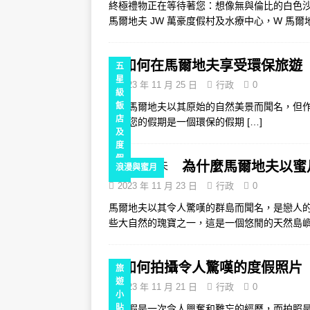
終極禮物正在等待著您：想像無與倫比的白色
馬爾地夫 JW 萬豪度假村及水療中心，W 馬爾
如何在馬爾地夫享受環保旅遊
五
星
2023 年 11 月 25 日
行政
0
級
雖然馬爾地夫以其原始的自然美景而聞名，但
飯
店
確保您的假期是一個環保的假期
[…]
及
度
假
為什麼馬爾地夫以蜜
浪漫與蜜月
村
2023 年 11 月 23 日
行政
0
馬爾地夫以其令人驚嘆的群島而聞名，是戀人
些大自然的瑰寶之一，這是一個悠閒的天然島
如何拍攝令人驚嘆的度假照片
旅
遊
2023 年 11 月 21 日
行政
0
小
去度假是一次令人興奮和難忘的經歷，而拍照
貼