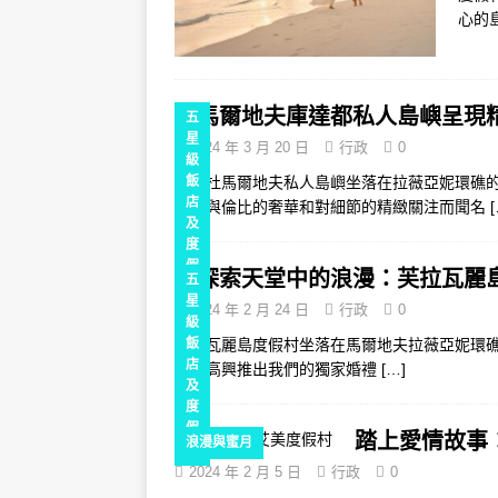
心的
馬爾地夫庫達都私人島嶼呈現
五
星
2024 年 3 月 20 日
行政
0
級
庫達杜馬爾地夫私人島嶼坐落在拉薇亞妮環礁的原
飯
店
其無與倫比的奢華和對細節的精緻關注而聞名
及
度
假
探索天堂中的浪漫：芙拉瓦麗
五
村
星
2024 年 2 月 24 日
行政
0
級
芙拉瓦麗島度假村坐落在馬爾地夫拉薇亞妮環
飯
店
們很高興推出我們的獨家婚禮
[…]
及
度
假
踏上愛情故事
浪漫與蜜月
村
2024 年 2 月 5 日
行政
0