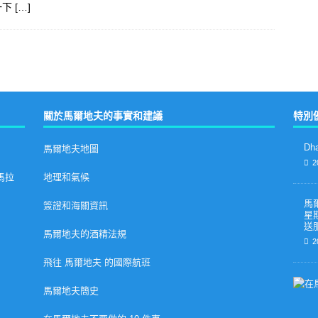
一下
[…]
關於馬爾地夫的事實和建議
特別
Dh
馬爾地夫地圖
2
 馬拉
地理和氣候
馬
簽證和海關資訊
星
送
馬爾地夫的酒精法規
2
飛往 馬爾地夫 的國際航班
馬爾地夫簡史