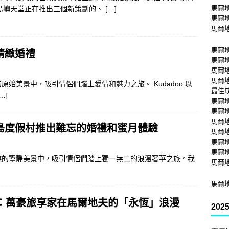
馬爾
島嶼天堂正在推出三個新策劃的、
[…]
馬爾
馬爾
馬爾
精緻婚禮
馬爾
馬爾
馬爾
始美景中，吸引情侶們踏上愛情和魅力之旅。 Kudadoo 以
最佳
[…]
馬爾
馬爾
馬爾
島度假村推出難忘的婚禮和蜜月體驗
馬爾
馬爾
馬爾
礁的寧靜美景中，吸引情侶們踏上獨一無二的浪漫奢華之旅。我
馬爾
馬爾
：萬豪旅享家在馬爾地夫的「永恆」浪漫
20