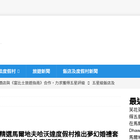
佳度假村
旅遊新聞
飯店及度假村新聞
酒店與《富比士旅遊指南》合作，力求獲得五星評級
五星級飯店及
最
瓦卡魯島慶祝聖誕節和新年
五星級飯店及度假村
芙花
uru 2025 黑色星期五優惠
特別優惠
得五
在馬
桂飯店及度假村推出史上最大規模的黑色星期五促銷活動，最高可享
Dha
H 精選馬爾地夫哈沃達度假村推出夢幻婚禮套
特別優惠
馬爾