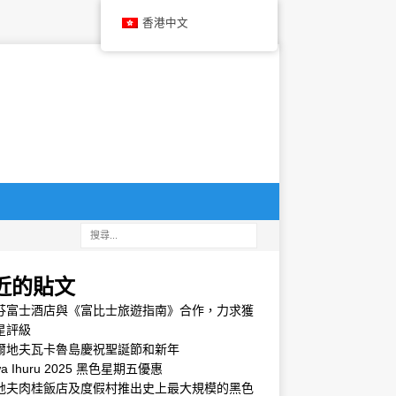
香港中文
近的貼文
芬富士酒店與《富比士旅遊指南》合作，力求獲
星評級
爾地夫瓦卡魯島慶祝聖誕節和新年
wa Ihuru 2025 黑色星期五優惠
地夫肉桂飯店及度假村推出史上最大規模的黑色