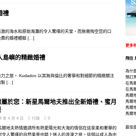
婚禮
清澈的海水和原始海灘的令人驚嘆的天堂，而無需掏空您的口
免費的婚禮體驗
[…]
更多
人島嶼的精緻婚禮
飛往 
為什
之旅。 Kudadoo 以其無與倫比的奢華和對細節的精緻關注
預訂
繪製
[…]
在馬
在馬
馬爾
情屬於您：新星馬爾地夫推出全新婚禮、蜜月
馬爾
馬爾
餐
馬爾
4 年 4 月 4 日
行政
0
最佳
馬爾地夫熱情邀請所有熱愛陽光和大海的情侶在這家柔和奢華的
村令人驚嘆的自然美景中踏上迷人的浪漫之旅。這個以成人為中