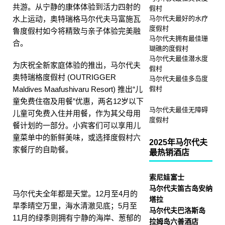
共游。从宁静的康体体验到活力四射的
假村
水上运动，奥特瑞格马尔代夫马富施瓦
马尔代夫最好的水疗
度假村
鲁度假村如今将精致与亲子体验完美融
马尔代夫拥有最佳珊
合。
瑚礁的度假村
马尔代夫最佳潜水度
为庆祝全新家庭体验的推出，马尔代夫
假村
奥特瑞格度假村 (OUTRIGGER
马尔代夫最佳多岛度
Maldives Maafushivaru Resort) 推出“儿
假村
童免费住宿及用餐”优惠，两名12岁以下
马尔代夫最佳无障碍
儿童可免费入住并用餐，作为其父母用
度假村
餐计划的一部分。小宾客们可以享用儿
童菜单中的新鲜美味，或选择度假村六
2025年马尔代夫
家餐厅的自助餐。
最热销酒店
索尼娃富士
马尔代夫笛古岛安纳
马尔代夫全年都是天堂。12月至4月的
塔拉
旱季晴空万里，海水清澈见底；5月至
马尔代夫巴洛斯岛
11月的绿季则拥有宁静的海岸、葱郁的
拉姆岛六善酒店