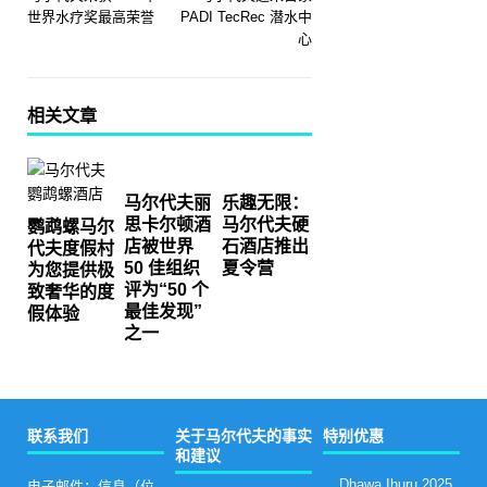
世界水疗奖最高荣誉
PADI TecRec 潜水中
心
相关文章
马尔代夫丽
乐趣无限：
思卡尔顿酒
马尔代夫硬
鹦鹉螺马尔
店被世界
石酒店推出
代夫度假村
50 佳组织
夏令营
为您提供极
评为“50 个
致奢华的度
最佳发现”
假体验
之一
联系我们
关于马尔代夫的事实
特别优惠
和建议
Dhawa Ihuru 2025
电子邮件：信息（位