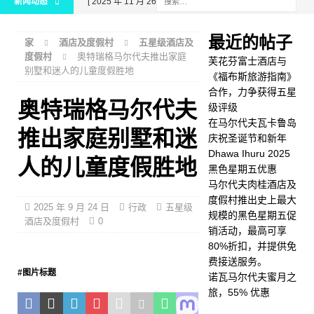
新闻动态
[ 2025 年 11 月 26 日 ]
芙
花芬富士酒店与《福布斯旅
最近的帖子
家
酒店及度假村
五星级酒店及
游指南》合作，力争获得五
度假村
奥特瑞格马尔代夫推出家庭
芙花芬富士酒店与
别墅和迷人的儿童度假胜地
星级评级
五星级酒店及
《福布斯旅游指南》
合作，力争获得五星
度假村
奥特瑞格马尔代夫
级评级
[ 2025 年 11 月 24 日 ]
在
在马尔代夫瓦卡鲁岛
推出家庭别墅和迷
庆祝圣诞节和新年
马尔代夫瓦卡鲁岛庆祝圣诞
Dhawa Ihuru 2025
人的儿童度假胜地
节和新年
五星级酒店及
黑色星期五优惠
马尔代夫肉桂酒店及
度假村
度假村推出史上最大
2025 年 9 月 24 日
行政
五星级
规模的黑色星期五促
[ 2025 年 11 月 21 日 ]
酒店及度假村
0
销活动，最高可享
Dhawa Ihuru 2025 黑色星
80%折扣，并提供免
费接送服务。
期五优惠
特别优惠
#图片标题
诺瓦马尔代夫蜜月之
[ 2025 年 11 月 17 日 ]
马
旅，55% 优惠
尔代夫肉桂酒店及度假村推