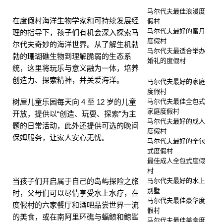
马尔代夫最佳浪漫度
在度假村海洋生物学家和可持续发展经
假村
马尔代夫最好的蜜月
理的指导下，孩子们有机会深入探索马
度假村
尔代夫奇妙的海洋世界。从了解生机勃
马尔代夫最适合举办
勃的珊瑚礁生物到理解脆弱的生态系
婚礼的度假村
统，这里将玩乐与意义融为一体，培养
创造力、探索精神，并关爱海洋。
马尔代夫最好的家庭
度假村
树屋儿童乐园每天向 4 至 12 岁的儿童
马尔代夫最佳全包式
家庭度假村
开放，提供以“创造、玩耍、探索”为主
马尔代夫最好的成人
题的日常活动，此外还提供可选的晚间
度假村
保姆服务，让家人安心无忧。
马尔代夫最好的全包
式度假村
最佳成人全包式度假
村
当孩子们开启属于自己的岛屿探险之旅
马尔代夫最好的水上
别墅
时，父母们可以尽情享受水上水疗，在
马尔代夫最佳豪华度
度假村的六家餐厅和酒吧品尝世界一流
假村
的美食，或在南阿里环礁与蝠鲼和鲸鲨
马尔代夫最佳美食度