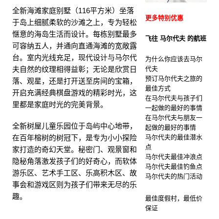
全新海滩家庭别墅（116平方米）坐落
更多特别优惠
于岛上细腻柔软的沙滩之上，专为轻松
惬意的海岛生活而设计。每栋别墅最多
飞往 马尔代夫 的航班
可容纳五人，并通向直通海滩的宽敞露
台。室内光线充足，现代设计与马尔代
为什么你应该去马尔
夫自然的纹理相得益彰；无论是欣赏日
代夫
预订马尔代夫之旅的
落、观星，还是打开送至房间的宝箱，
最佳方式
开启充满经典棋盘游戏的精彩时光，这
在马尔代夫与孩子们
里都是家庭时光的完美背景。
一起做的最好的事情
在马尔代夫与朋友一
全新树屋儿童乐园位于岛屿中心地带，
起做的最好的事情
在百年榕树的树冠下，是专为小小探险
马尔代夫的最佳潜水
点
家打造的奇幻天堂。秘密门、观景窗和
马尔代夫最佳冲浪点
隐秘角落激发孩子们的好奇心，而软体
马尔代夫最佳钓鱼点
游乐区、艺术手工区、乐高积木区、故
马尔代夫的热门活动
事会和游戏区则为孩子们带来无尽的乐
趣。
最佳度假村，最低价
保证