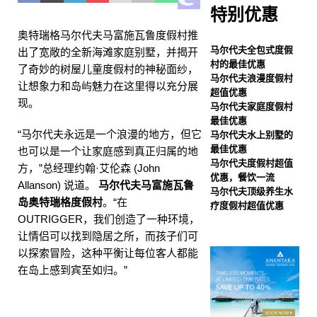
特别优惠
出史上最大规模的黑色星期
奥特瑞格马尔代夫马富施瓦鲁度假村推
五促销活动，最高可享80%
马尔代夫全包式度假
出了宽敞的全新海滩家庭别墅，并揭开
村的最佳优惠
了奇妙的树屋儿童度假村的神秘面纱，
折扣，并提供免费接送服
马尔代夫浪漫度假村
让想象力和岛屿魅力在这里得以充分展
超值优惠
务。
特别优惠
现。
马尔代夫家庭度假村
[ 2025 年 11 月 13 日 ]
诺
最佳优惠
“马尔代夫永远是一个浪漫的地方，但它
马尔代夫水上别墅的
瓦马尔代夫蜜月之旅，55%
最佳优惠
也可以是一个让家庭感到真正归属的地
马尔代夫度假村超值
优惠
特别优惠
方，”总经理约翰·艾伦森 (John
优惠，餐饮一流
Allanson) 说道。
马尔代夫马富施瓦鲁
马尔代夫顶级养生水
岛奥特瑞格度假村
。“在
疗度假村超值优惠
OUTRIGGER，我们创造了一种环境，
让情侣可以找到隐居之所，而孩子们可
以探索冒险，这种平衡让每位客人都能
在岛上感到宾至如归。”