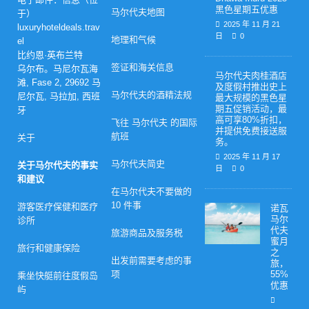
黑色星期五优惠
马尔代夫地图
于）
2025 年 11 月 21
luxuryhoteldeals.trav
日
0
地理和气候
el
比约恩·英布兰特
签证和海关信息
乌尔布。马尼尔瓦海
马尔代夫肉桂酒店
滩, Fase 2, 29692 马
及度假村推出史上
马尔代夫的酒精法规
尼尔瓦, 马拉加, 西班
最大规模的黑色星
期五促销活动，最
牙
高可享80%折扣，
飞往 马尔代夫 的国际
并提供免费接送服
航班
关于
务。
2025 年 11 月 17
马尔代夫简史
关于马尔代夫的事实
日
0
和建议
在马尔代夫不要做的
10 件事
游客医疗保健和医疗
诺瓦
马尔
诊所
代夫
旅游商品及服务税
蜜月
旅行和健康保险
之
出发前需要考虑的事
旅，
项
55%
乘坐快艇前往度假岛
优惠
屿