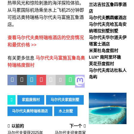
热带风光和惊险刺激的海洋探险体验。
兰达吉拉瓦鲁四季酒
从马累国际机场乘坐水上飞机25分钟即
店
可抵达奥特瑞格马尔代夫马富施瓦鲁酒
马尔代夫鹦鹉螺酒店
店。
马尔代夫克哈瓦岛安
纳塔拉别墅别墅
查看马尔代夫奥特瑞格酒店的空房情况
马尔代夫华尔道夫伊
塔富士酒店
和最优价格 >>
米莱杜岛度假村
LUX* 南阿里环礁
有关更多信息
马尔代夫马富施瓦鲁岛奥
芙花芬度假村
特瑞格度假村
马尔代夫库达杜私人
岛屿
家庭度假村
马尔代夫家庭别墅
马尔代夫奥特瑞格酒店
水上别墅
以前的
下一个
马尔代夫荣获2025年
马尔代夫迎来首家