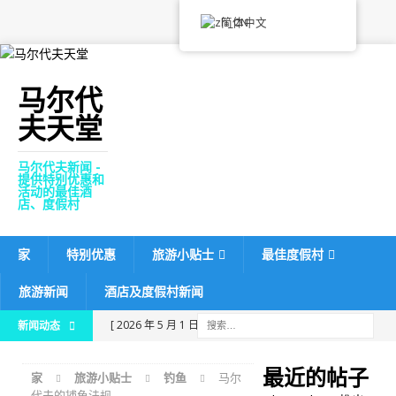
简体中文
马尔代
夫天堂
马尔代夫新闻 -
提供特别优惠和
活动的最佳酒
店、度假村
家
特别优惠
旅游小贴士
最佳度假村
旅游新闻
酒店及度假村新闻
[ 2026 年 5 月 1 日 ]
新闻动态
Dhawa Ihuru 推出今年五月
最近的帖子
家
旅游小贴士
钓鱼
马尔
的 Rannamaari 潜水节
代夫的捕鱼法规