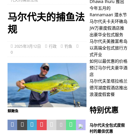
Dhawa Ihuru 推出
五星级酒店及度假村
今年五月的
马尔代夫的捕鱼法
Rannamaari 潜水节
[ 2026 年 4 月 30 日 ]
马尔
马尔代夫卡夫环礁岛
规
代夫卡夫环礁岛JW万豪度假
JW万豪度假酒店推
出豪华全包式服务
酒店推出豪华全包式服务
马尔代夫美雅富希岛
2025年3月12日
行政
钓鱼
五星级酒店及度假村
以高端全包式旅行方
0
式开业
[ 2026 年 4 月 30 日 ]
马尔
如何以最优惠的价格
预订马尔代夫豪华酒
代夫美雅富希岛以高端全包
店
式旅行方式开业
五星级
马尔代夫圣塔拉格兰
德泻湖度假酒店推出
酒店及度假村
浪漫度假套餐
[ 2026 年 4 月 29 日 ]
如何
特别优惠
以最优惠的价格预订马尔代
鲯鳅鱼
夫豪华酒店
旅游新闻
马尔代夫全包式度假
[ 2026 年 4 月 27 日 ]
马尔
村的最佳优惠