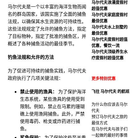
马尔代夫浪漫度假村
代夫圣塔拉格兰德泻湖度假
马尔代夫是一个以丰富的海洋生物而闻
超值优惠
名的群岛国家，该国实施了全面的捕鱼
马尔代夫家庭度假村
酒店推出浪漫度假套餐
最佳优惠
法规，以确保其水生资源的可持续性。
五星级酒店及度假村
马尔代夫水上别墅的
这些法规规定了允许的捕鱼方法，指定
最佳优惠
了目标物种，指定了批准的捕鱼区，并
马尔代夫度假村超值
概述了各种捕鱼活动的最佳季节。
优惠，餐饮一流
马尔代夫顶级养生水
钓鱼法规和允许的方法
疗度假村超值优惠
为了促进可持续的捕鱼实践，马尔代夫
政府执行了几项关键法规：
更多特别优惠
飞往 马尔代夫 的航班
禁止使用的渔具：
为了保护海洋
生态系统，某些渔具的使用受到
为什么你应该去马尔
限制。例如，禁止在马累的珊瑚
代夫
礁上使用渔网捕鱼。此外，严禁
预订马尔代夫之旅的
使用毒药、枪支或炸药进行捕
最佳方式
鱼。​
在马尔代夫与孩子们
一起做的最好的事情
鲨鱼保护：
为了保护这些至关重