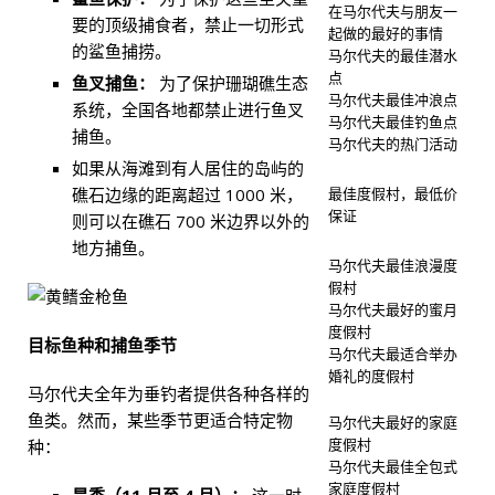
在马尔代夫与朋友一
要的顶级捕食者，禁止一切形式
起做的最好的事情
的鲨鱼捕捞。
马尔代夫的最佳潜水
点
鱼叉捕鱼：
为了保护珊瑚礁生态
马尔代夫最佳冲浪点
系统，全国各地都禁止进行鱼叉
马尔代夫最佳钓鱼点
捕鱼。
马尔代夫的热门活动
如果从海滩到有人居住的岛屿的
最佳度假村，最低价
礁石边缘的距离超过 1000 米，
保证
则可以在礁石 700 米边界以外的
地方捕鱼。
马尔代夫最佳浪漫度
假村
马尔代夫最好的蜜月
度假村
目标鱼种和捕鱼季节
马尔代夫最适合举办
婚礼的度假村
马尔代夫全年为垂钓者提供各种各样的
鱼类。然而，某些季节更适合特定物
马尔代夫最好的家庭
度假村
种：
马尔代夫最佳全包式
家庭度假村