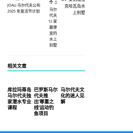
个
JOALI 马尔代夫公布
马尔
2025 年复活节计划
代夫
12 家
最便
宜的
水上
别墅
相关文章
库拉玛蒂岛
巴罗斯马尔
马尔代夫文
马尔代夫独
代夫推
化的迷人见
家潜水专业
出‘尊重之
解
课程
线’运动钓
鱼项目