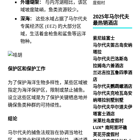
外珊瑚架：
与内泻湖相比，该区
度假村
域坡度陡峭，鱼类资源较少。
2025年马尔代夫
深海：
这些水域占据了马尔代夫
最热销酒店
专属经济区 (EEZ) 的大部分区
域，生活着金枪鱼和鲨鱼等远洋
索尼娃富士
物种。
马尔代夫笛古岛安纳
塔拉
马尔代夫巴洛斯岛
拉姆岛六善酒店
保护区和保护工作
兰达吉拉瓦鲁四季酒
店
为了保护海洋生物多样性，某些区域被
马尔代夫鹦鹉螺酒店
指定为海洋保护区，限制或禁止捕鱼。
马尔代夫克哈瓦岛安
设立这些区域是为了保护关键栖息地并
纳塔拉别墅别墅
确保鱼类种群的可持续性。​
马尔代夫华尔道夫伊
塔富士酒店
结论
米莱杜岛度假村
LUX* 南阿里环礁
马尔代夫的捕鱼法规旨在协调当地社
芙花芬度假村
区、旅游业和环境保护的利益。通过遵