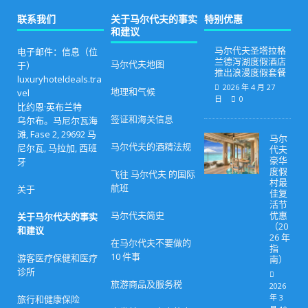
联系我们
关于马尔代夫的事实
特别优惠
和建议
马尔代夫圣塔拉格
电子邮件：信息（位
兰德泻湖度假酒店
马尔代夫地图
于）
推出浪漫度假套餐
luxuryhoteldeals.tra
2026 年 4 月 27
地理和气候
vel
日
0
比约恩·英布兰特
签证和海关信息
乌尔布。马尼尔瓦海
滩, Fase 2, 29692 马
马尔
马尔代夫的酒精法规
尼尔瓦, 马拉加, 西班
代夫
豪华
牙
度假
飞往 马尔代夫 的国际
村最
航班
关于
佳复
活节
马尔代夫简史
优惠
关于马尔代夫的事实
（20
和建议
26 年
在马尔代夫不要做的
指
10 件事
游客医疗保健和医疗
南）
诊所
旅游商品及服务税
2026
年 3
旅行和健康保险