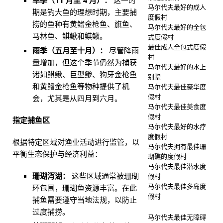
旱季（11 月至 4 月）：
这一时
马尔代夫最好的成人
期是钓大鱼的理想时期，主要捕
度假村
捞的鱼种有黄鳍金枪鱼、旗鱼、
马尔代夫最好的全包
马林鱼、鲯鳅和鲯鳅。​
式度假村
最佳成人全包式度假
雨季（五月至十月）：
尽管降雨
村
量增加，但这个季节仍然为捕获
马尔代夫最好的水上
诸如鲯鳅、巨型鲹、狗牙金枪鱼
别墅
和黄鳍金枪鱼等物种提供了机
马尔代夫最佳豪华度
假村
会，尤其是从四月到六月。
马尔代夫最佳美食度
假村
指定捕鱼区
马尔代夫最好的水疗
度假村
根据特定区域对渔业活动进行监管，以
马尔代夫拥有最佳珊
平衡生态保护与经济利益：
瑚礁的度假村
马尔代夫最佳潜水度
珊瑚泻湖：
这些区域通常被珊瑚
假村
马尔代夫最佳多岛度
环包围，珊瑚鱼资源丰富。在此
假村
捕鱼需要遵守当地法规，以防止
过度捕捞。​
马尔代夫最佳无障碍