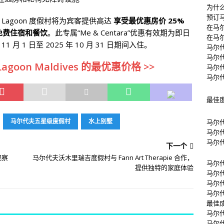
为什
预订
ge Lagoon 度假村将为宾客提供高达
享受最优惠房价 25%
在马
免费住宿和餐饮
。此专属“Me & Centara”优惠有效期为即日
在马
 11 月 1 日至 2025 年 10 月 31 日期间入住。
马尔
马尔
Lagoon Maldives 的最优惠价格 >>
马尔
马尔
最佳
马尔代夫五星级度假村
水上别墅
马尔
马尔
马尔
下一个
观察
马尔代夫沃木里瑞吉度假村与 Fann Art Therapie 合作，
马尔
提供独特的家庭体验
马尔
马尔
马尔
最佳
马尔
马尔