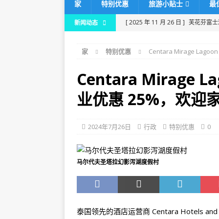
家
特别优惠
旅游小贴士
最
[ 2025 年 11 月 26 日 ]
芙花芬富士
新闻动态
及度假村
家
特别优惠
Centara Mirage L
[ 2025 年 11 月 24 日 ]
在马尔代夫
[ 2025 年 11 月 21 日 ]
Dhawa I
Centara Mirage 
[ 2025 年 11 月 17 日 ]
马尔代夫肉
业优惠 25%，欢迎
80%折扣，并提供免费接送服务。
[ 2025 年 11 月 13 日 ]
诺瓦马尔代
2024年7月26日
行政
特别优惠
0
马尔代夫圣塔拉幻影泻湖度假村
泰国领先的酒店运营商 Centara Hotels and Re