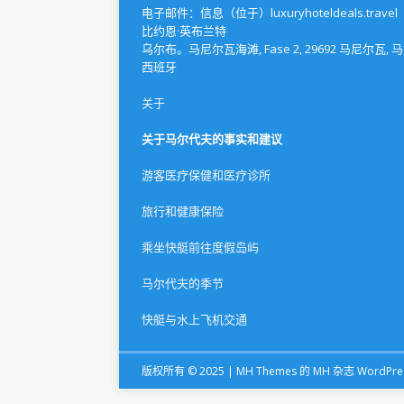
电子邮件：信息（位于）luxuryhoteldeals.travel
比约恩·英布兰特
乌尔布。马尼尔瓦海滩, Fase 2, 29692 马尼尔瓦, 
西班牙
关于
关于马尔代夫的事实和建议
游客医疗保健和医疗诊所
旅行和健康保险
乘坐快艇前往度假岛屿
马尔代夫的季节
快艇与水上飞机交通
版权所有 © 2025 |
MH Themes
的 MH 杂志 WordPre