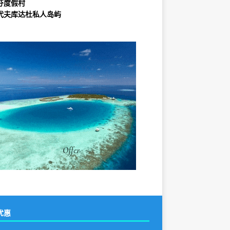
芬度假村
代夫库达杜私人岛屿
优惠