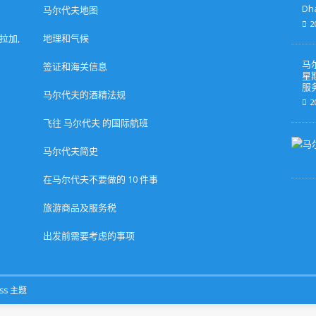
Dh
马尔代夫地图
2
马拉加,
地理和气候
马
签证和海关信息
星
服
马尔代夫的酒精法规
2
飞往 马尔代夫 的国际航班
马尔代夫简史
在马尔代夫不要做的 10 件事
旅游商品及服务税
出发前需要考虑的事项
ss 主题