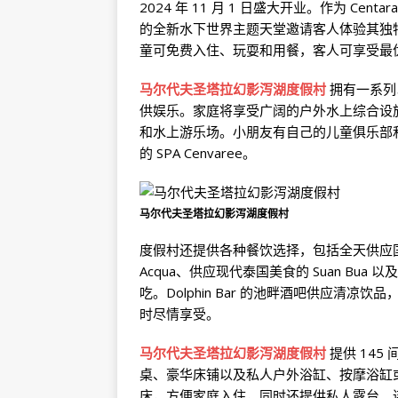
2024 年 11 月 1 日盛大开业。作为 Cen
的全新水下世界主题天堂邀请客人体验其独特的乐
童可免费入住、玩耍和用餐，客人可享受最优
马尔代夫圣塔拉幻影泻湖度假村
拥有一系列
供娱乐。家庭将享受广阔的户外水上综合设
和水上游乐场。小朋友有自己的儿童俱乐部
的 SPA Cenvaree。
马尔代夫圣塔拉幻影泻湖度假村
度假村还提供各种餐饮选择，包括全天供应国际美
Acqua、供应现代泰国美食的 Suan Bua 以
吃。Dolphin Bar 的池畔酒吧供应清凉饮
时尽情享受。
马尔代夫圣塔拉幻影泻湖度假村
提供 14
桌、豪华床铺以及私人户外浴缸、按摩浴缸
床，方便家庭入住，同时还提供私人露台、