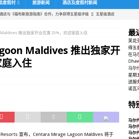
佳度假村
旅游新闻
酒店及度假村新闻
酒店与《福布斯旅游指南》合作，力争获得五星级评级
五星级酒店
最
agoon Maldives 推出独家开业优惠 25%，欢迎家庭入住
瓦卡鲁岛庆祝圣诞节和新年
五星级酒店及度假村
芙花
huru 2025 黑色星期五优惠
特别优惠
Lagoon Maldives 推出独家开
得五
在马
桂酒店及度假村推出史上最大规模的黑色星期五促销活动，最高可享
家庭入住
Dha
特别优惠
马尔
星期
夫蜜月之旅，55% 优惠
特别优惠
送服
诺瓦
特
马尔
马尔
马尔
sorts 宣布，Centara Mirage Lagoon Maldives 将于
马尔