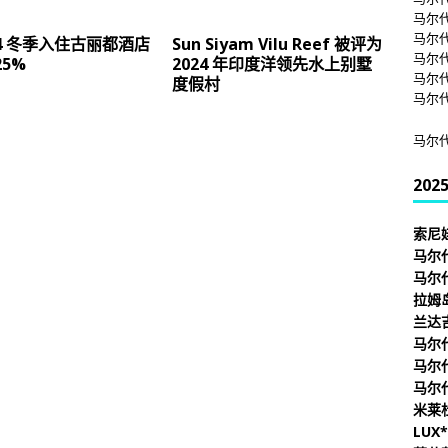
马尔
马尔
/24 冬季入住古丽都酒店
Sun Siyam Vilu Reef 被评为
马尔
25%
2024 年印度洋领先水上别墅
马尔
度假村
马尔
马尔
20
索尼
马尔
马尔
拉姆
兰达
马尔
马尔
马尔
米莱
LUX