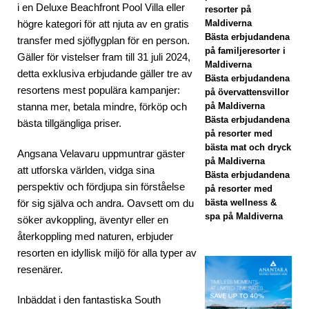
fems
i en Deluxe Beachfront Pool Villa eller
resorter på
högre kategori för att njuta av en gratis
Maldiverna
tjärn
Bästa erbjudandena
transfer med sjöflygplan för en person.
på familjeresorter i
ig
Gäller för vistelser fram till 31 juli 2024,
Maldiverna
detta exklusiva erbjudande gäller tre av
statu
Bästa erbjudandena
resortens mest populära kampanjer:
på övervattensvillor
s
stanna mer, betala mindre, förköp och
på Maldiverna
Bästa erbjudandena
5-
bästa tillgängliga priser.
på resorter med
STJ
bästa mat och dryck
Angsana Velavaru uppmuntrar gäster
på Maldiverna
ÄRN
att utforska världen, vidga sina
Bästa erbjudandena
perspektiv och fördjupa sin förståelse
på resorter med
IGA
för sig själva och andra. Oavsett om du
bästa wellness &
HOT
spa på Maldiverna
söker avkoppling, äventyr eller en
återkoppling med naturen, erbjuder
ELL
resorten en idyllisk miljö för alla typer av
OC
resenärer.
H
Inbäddat i den fantastiska South
RES