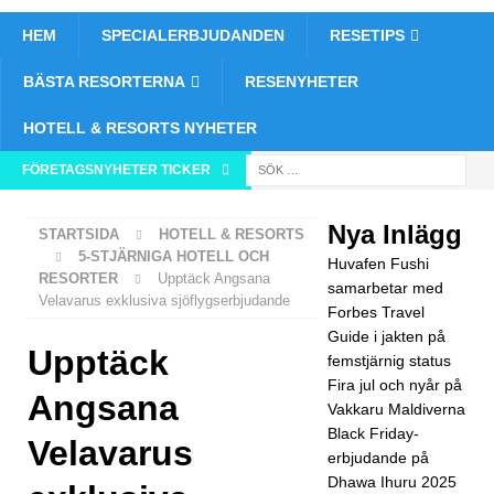
HEM
SPECIALERBJUDANDEN
RESETIPS
BÄSTA RESORTERNA
RESENYHETER
HOTELL & RESORTS NYHETER
FÖRETAGSNYHETER TICKER
[ 26
nov
Nya Inlägg
STARTSIDA
HOTELL & RESORTS
emb
5-STJÄRNIGA HOTELL OCH
Huvafen Fushi
RESORTER
Upptäck Angsana
er
samarbetar med
Velavarus exklusiva sjöflygserbjudande
Forbes Travel
202
Guide i jakten på
Upptäck
5 ]
femstjärnig status
Fira jul och nyår på
Huv
Angsana
Vakkaru Maldiverna
afen
Black Friday-
Velavarus
erbjudande på
Fus
Dhawa Ihuru 2025