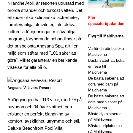
Nilandhe Atoll, är resorten utrustad med
orörda stränder och turkost vatten. Det
ORT
erbjuder olika kulinariska läckerheter,
Fler
ER
specialerbjudanden
familjevänliga aktiviteter, interaktiva
[ 24
kulturella fördjupningar, miljövänliga
Flyg till Maldiverna
program, föryngrande behandlingar på
nov
det prisbelönta Angsana Spa, allt i en
Varför du bör besöka
emb
miljö som ståtar med "101 saker att
Maldiverna
göra", vilket garanterar en berikande
Bästa sättet att boka
er
en resa till
vistelse för alla på ö.
202
Maldiverna
De bästa sakerna att
5 ]
göra med barn på
Angsana Velavaru Resort
Maldiverna
Fira
De bästa sakerna att
Anläggningen har 113 villor, med 79 på
jul
göra med vänner på
huvudön och 34 över vattnet, och
Maldiverna
och
erbjuder en perfekt blandning av
Bästa dykplatserna
på Maldiverna
komfort, avskildhet, utrymme och stil.
nyår
Bästa surfplatserna
Deluxe Beachfront Pool Villa,
på
på Maldiverna