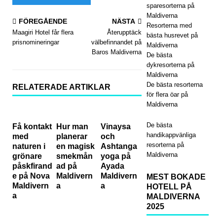
sparesorterna på
ay-
Maldiverna
FÖREGÅENDE
NÄSTA
erbj
Resorterna med
Maagiri Hotel får flera
Återupptäck
bästa husrevet på
uda
prisnomineringar
välbefinnandet på
Maldiverna
Baros Maldiverna
De bästa
nde
dykresorterna på
Maldiverna
på
De bästa resorterna
RELATERADE ARTIKLAR
Dha
för flera öar på
Maldiverna
wa
De bästa
Ihur
Få kontakt
Hur man
Vinaysa
handikappvänliga
med
planerar
och
u
resorterna på
naturen i
en magisk
Ashtanga
Maldiverna
grönare
smekmån
yoga på
202
påskfirand
ad på
Ayada
e på Nova
Maldivern
Maldivern
5
MEST BOKADE
Maldivern
a
a
HOTELL PÅ
a
MALDIVERNA
2025
SPE