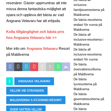
resenärer. Gäster uppmuntras att inte
inclusive-
H
missa denna fantastiska möjlighet att
familjesemesterna på
RES
spara och uppleva det bästa av vad
Maldiverna
De bästa resorterna
Angsana Velavaru har att erbjuda.
ORT
endast för vuxna på
Maldiverna
ER
Kolla tillgänglighet och bästa pris
De bästa all
hos Angsana Velavaru här >>
[ 21
inclusive-resorterna i
Maldiverna
nov
Mer info om
Angsana Velavaru
Resort
De bästa all
på Maldiverna
inclusive-resorterna
emb
endast för vuxna
De bästa
er
övervattensvillorna
202
på Maldiverna
De bästa
ANGSANA VELAVARU
5 ]
lyxresorterna på
Maldiverna
Blac
VILLOR VID STRANDEN
De bästa
k
gourmetresorterna på
MALDIVERNA 5-STJÄRNIG RESORT
Maldiverna
Frid
De bästa
ÖVER VATTEN VILLOR