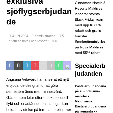
exklusiva
Cinnamon Hotels &
hi
Resorts Maldives
sjöflygserbjudan
sam
lanserar största
de
Black Friday-rean
arbe
med upp till 80%
tar
rabatt och gratis
4 juni 2024
administration
5-
transfer.
med
stjärniga hotell och resorter
0
Smekmånadslycka
Forb
på Nova Maldives
med 55% rabatt
es
Trav
Specialerb
el
judanden
Angsana Velavaru har lanserat ett nytt
Guid
erbjudande designat för att göra
Bästa erbjudandena
e i
semestern ännu mer minnesvärd.
på all-inclusive-
resorter i
Gäster som letar efter en exceptionell
jakte
Maldiverna
flykt och enastående besparingar kan
n på
Bästa erbjudandena
boka en vistelse på fem nätter eller mer
på romantiska