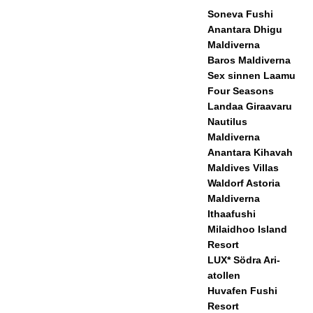
CIA
Soneva Fushi
Anantara Dhigu
LER
Maldiverna
BJU
Baros Maldiverna
Sex sinnen Laamu
DAN
Four Seasons
DEN
Landaa Giraavaru
Nautilus
[17
Maldiverna
nov
Anantara Kihavah
Maldives Villas
emb
Waldorf Astoria
er
Maldiverna
Ithaafushi
202
Milaidhoo Island
Resort
5]
LUX* Södra Ari-
Cinn
atollen
Huvafen Fushi
amo
Resort