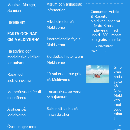
Visum och anpassad
Manilva, Malaga,
Frid
information
Spanien
Cinnamon Hotels
& Resorts
ay-
Maldives lanserar
Alkoholregler på
Handla om
största Black
Maldiverna
rean
Friday-rean med
FAKTA OCH RÅD
upp till 80% rabatt
Internationella flyg till
med
OM MALDIVERNA
och gratis transfer.
Maldiverna
17 november
upp
Hälsovård och
2025
0
Kortfattad historia om
medicinska kliniker
till
Maldiverna
för turister
Sme
80%
kmå
10 saker att inte göra
Rese- och
nadsl
raba
på Maldiverna
sjukförsäkring
ycka
på
tt
Nova
Turismskatt på varor
Motorbåtstransfer till
Maldi
och tjänster
resortöarna
och
ves
med
grati
Saker att tänka på
Årstider på
55%
rabat
innan du åker
Maldiverna
s
t
13
Överföringar med
tran
nove