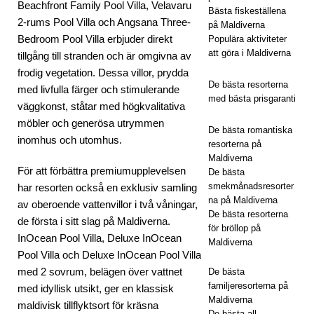
Beachfront Family Pool Villa, Velavaru
Bästa fiskeställena
Vakk
2-rums Pool Villa och Angsana Three-
på Maldiverna
Bedroom Pool Villa erbjuder direkt
Populära aktiviteter
aru
att göra i Maldiverna
tillgång till stranden och är omgivna av
Mal
frodig vegetation. Dessa villor, prydda
De bästa resorterna
med livfulla färger och stimulerande
dive
med bästa prisgaranti
väggkonst, ståtar med högkvalitativa
rna
möbler och generösa utrymmen
De bästa romantiska
inomhus och utomhus.
resorterna på
Maldiverna
5-
För att förbättra premiumupplevelsen
De bästa
smekmånadsresorter
har resorten också en exklusiv samling
STJ
na på Maldiverna
av oberoende vattenvillor i två våningar,
ÄRN
De bästa resorterna
de första i sitt slag på Maldiverna.
för bröllop på
IGA
InOcean Pool Villa, Deluxe InOcean
Maldiverna
Pool Villa och Deluxe InOcean Pool Villa
HOT
med 2 sovrum, belägen över vattnet
De bästa
ELL
familjeresorterna på
med idyllisk utsikt, ger en klassisk
Maldiverna
maldivisk tillflyktsort för kräsna
OC
De bästa all