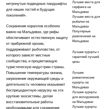
Лучшие места для
нетронутые подводные ландшафты
ЫЕ
серфинга на
для наших гостей и будущих
Мальдивах
ПРЕДЛОЖЕН
поколений».
Лучшие места для
рыбалки на
ИЯ
Сохранение кораллов особенно
Мальдивах
Популярные
важно на Мальдивах, где рифы
развлечения на
обеспечивают естественную защиту
Мальдивах
от прибрежной эрозии,
поддерживают рыболовство, от
Лучшие курорты с
которого зависят местные
гарантией лучшей
сообщества, и процветающую
цены
туристическую индустрию страны.
Повышение температуры океана,
Лучшие
романтические
загрязнение окружающей среды и
курорты на
деятельность человека оказывают
Мальдивах
беспрецедентную нагрузку на эти
Лучшие курорты
хрупкие экосистемы, делая
для молодоженов
восстановительные работы
на Мальдивах
Лучшие курорты
необходимыми для сохранения