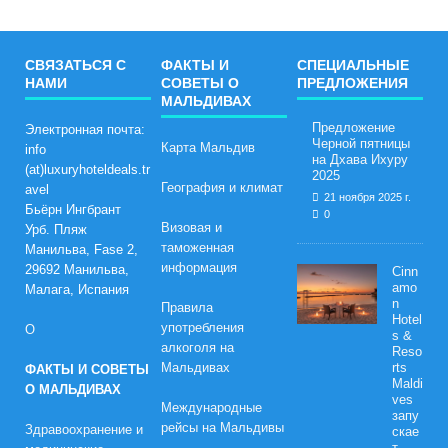
СВЯЗАТЬСЯ С
ФАКТЫ И
СПЕЦИАЛЬНЫЕ
НАМИ
СОВЕТЫ О
ПРЕДЛОЖЕНИЯ
МАЛЬДИВАХ
Предложение
Электронная почта:
Черной пятницы
Карта Мальдив
info
на Дхава Ихуру
(at)luxuryhoteldeals.tr
2025
География и климат
avel
21 ноября 2025 г.
Бьёрн Ингбрант
0
Визовая и
Урб. Пляж
таможенная
Манильва, Fase 2,
информация
29692 Манильва,
Cinn
amo
Малага, Испания
n
Правила
Hotel
употребления
О
s &
алкоголя на
Reso
Мальдивах
rts
ФАКТЫ И СОВЕТЫ
Maldi
О МАЛЬДИВАХ
ves
Международные
запу
рейсы на Мальдивы
Здравоохранение и
скае
т