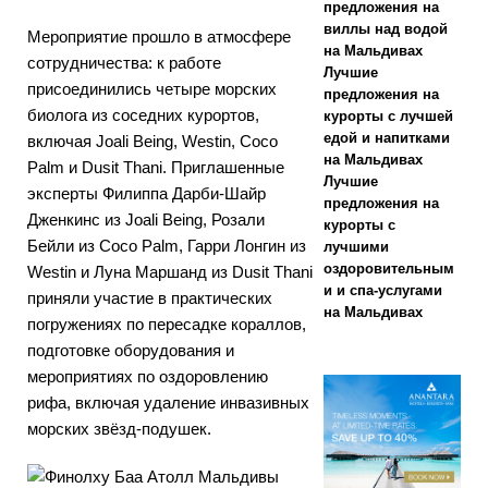
2025 ]
предложения на
виллы над водой
Мероприятие прошло в атмосфере
Cinnamon
на Мальдивах
сотрудничества: к работе
Лучшие
Hotels &
присоединились четыре морских
предложения на
биолога из соседних курортов,
Resorts
курорты с лучшей
едой и напитками
включая Joali Being, Westin, Coco
Maldives
на Мальдивах
Palm и Dusit Thani. Приглашенные
Лучшие
запускает
эксперты Филиппа Дарби-Шайр
предложения на
Дженкинс из Joali Being, Розали
курорты с
крупнейшую
Бейли из Coco Palm, Гарри Лонгин из
лучшими
распродажу в
оздоровительным
Westin и Луна Маршанд из Dusit Thani
и и спа-услугами
приняли участие в практических
Черную
на Мальдивах
погружениях по пересадке кораллов,
пятницу со
подготовке оборудования и
мероприятиях по оздоровлению
скидками до
рифа, включая удаление инвазивных
80% и
морских звёзд-подушек.
бесплатными
трансферами