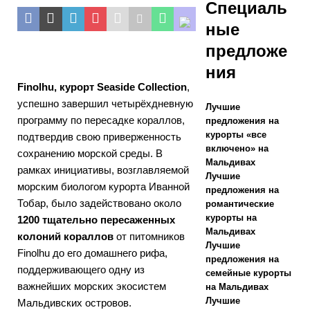
Специаль
КУРОРТЫ
ные
[ Ноябрь 21,
предложе
2025 ]
ния
Предложение
Finolhu, курорт Seaside Collection
,
Черной
успешно завершил четырёхдневную
Лучшие
программу по пересадке кораллов,
предложения на
пятницы на
курорты «все
подтвердив свою приверженность
Дхава Ихуру
включено» на
сохранению морской среды. В
Мальдивах
рамках инициативы, возглавляемой
2025
Лучшие
морским биологом курорта Иванной
предложения на
СПЕЦИАЛЬН
Тобар, было задействовано около
романтические
курорты на
1200 тщательно пересаженных
ЫЕ
Мальдивах
колоний кораллов
от питомников
ПРЕДЛОЖЕН
Лучшие
Finolhu до его домашнего рифа,
предложения на
ИЯ
поддерживающего одну из
семейные курорты
важнейших морских экосистем
на Мальдивах
[ Ноябрь 17,
Лучшие
Мальдивских островов.