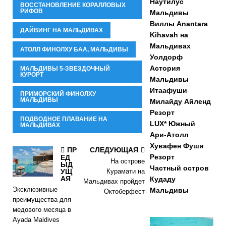
Наутилус
ВОССТАНОВЛЕНИЕ КОРАЛЛОВЫХ
РИФОВ
Мальдивы
Виллы Anantara
ДАЙВИНГ НА МАЛЬДИВАХ
Kihavah на
Мальдивах
АТОЛЛ ФИНОЛХУ БАА, МАЛЬДИВЫ
Уолдорф
Астория
МАЛЬДИВЫ 5-ЗВЕЗДОЧНЫЙ
КУРОРТ
Мальдивы
Итаафуши
ПРИМОРСКИЙ ФИНОЛХУ
МАЛЬДИВЫ
Милайду Айленд
Резорт
ПОДВОДНОЕ ПЛАВАНИЕ НА
LUX* Южный
МАЛЬДИВАХ
Ари-Атолл
Хувафен Фуши
ПР
СЛЕДУЮЩАЯ
Резорт
ЕД
На острове
ЫД
Частный остров
УЩ
Курамати на
АЯ
Кудаду
Мальдивах пройдет
Эксклюзивные
Мальдивы
Октоберфест
преимущества для
медового месяца в
Ayada Maldives