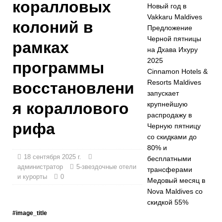
коралловых
Новый год в
5-
Vakkaru Maldives
колоний в
ЗВЕЗДОЧНЫЕ
Предложение
Черной пятницы
ОТЕЛИ И
рамках
на Дхава Ихуру
КУРОРТЫ
2025
программы
Cinnamon Hotels &
[ Ноябрь 24,
Resorts Maldives
восстановлени
2025 ]
запускает
я кораллового
крупнейшую
Отпразднуйте
распродажу в
рифа
Черную пятницу
Рождество и
со скидками до
Новый год в
80% и
18 сентября 2025 г.
бесплатными
Vakkaru
администратор
5-звездочные отели
трансферами
и курорты
0
Maldives
5-
Медовый месяц в
Nova Maldives со
ЗВЕЗДОЧНЫЕ
скидкой 55%
ОТЕЛИ И
#image_title