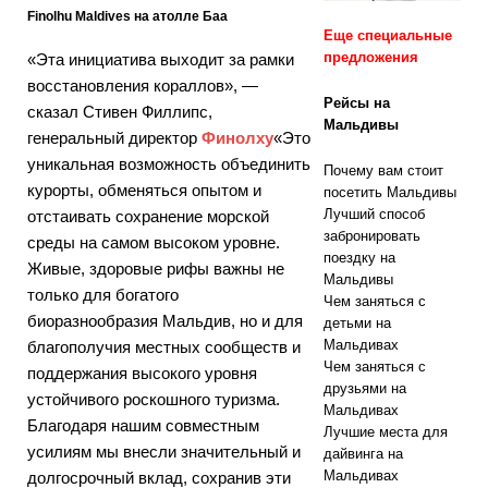
Finolhu Maldives на атолле Баа
Еще специальные
предложения
«Эта инициатива выходит за рамки
СПЕЦИАЛЬН
восстановления кораллов», —
Рейсы на
ЫЕ
сказал Стивен Филлипс,
Мальдивы
генеральный директор
Финолху
«Это
ПРЕДЛОЖЕН
уникальная возможность объединить
Почему вам стоит
ИЯ
курорты, обменяться опытом и
посетить Мальдивы
Лучший способ
отстаивать сохранение морской
[ Ноябрь 13,
забронировать
среды на самом высоком уровне.
2025 ]
поездку на
Живые, здоровые рифы важны не
Мальдивы
только для богатого
Медовый
Чем заняться с
биоразнообразия Мальдив, но и для
детьми на
месяц в Nova
Мальдивах
благополучия местных сообществ и
Чем заняться с
Maldives со
поддержания высокого уровня
друзьями на
устойчивого роскошного туризма.
скидкой 55%
Мальдивах
Благодаря нашим совместным
Лучшие места для
усилиям мы внесли значительный и
дайвинга на
Мальдивах
долгосрочный вклад, сохранив эти
СПЕЦИАЛЬН