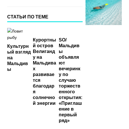
СТАТЬИ ПО ТЕМЕ
Курортны
SO/
й остров
Мальдив
Культурн
Велиганд
ы
ый взгляд
у на
объявля
на
Мальдива
ют
Мальдив
х
вечеринк
ы
развивае
у по
тся
случаю
благодар
торжеств
я
енного
солнечно
открытия:
й энергии
«Приглаш
ение в
первый
ряд»