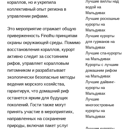
Лучшие виллы над
кораллов, но и укрепила
водой на
коллективный опыт региона в
Мальдивах
управлении рифами.
Лучшие роскошные
курорты на
Это мероприятие отражает общую
Мальдивах
приверженность Finolhu принципам
Лучшие курорты
для гурманов на
охраны окружающей среды. Помимо
Мальдивах
восстановления кораллов, курорт
Лучшие спа-курорты
активно следит за состоянием
на Мальдивах
рифов, управляет коралловым
Курорты с лучшим
питомником и разрабатывает
домашним рифом
на Мальдивах
экологически безопасные методы
Лучшие дайвинг-
ведения морского хозяйства,
курорты на
гарантируя, что домашний риф
Мальдивах
останется ярким для будущих
Лучшие
поколений. Гости также могут
многоостровные
курорты на
принять участие в мероприятиях,
Мальдивах
направленных на сохранение
природы, включая пакет услуг
Лучшие курорты