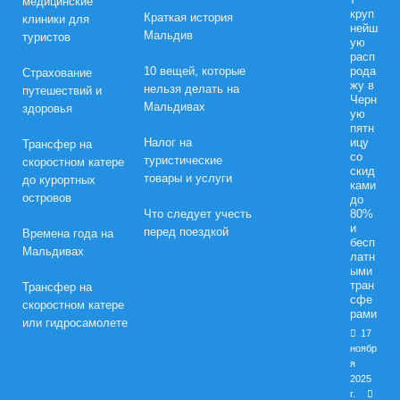
медицинские
круп
Краткая история
клиники для
нейш
Мальдив
туристов
ую
расп
10 вещей, которые
рода
Страхование
жу в
нельзя делать на
путешествий и
Черн
Мальдивах
здоровья
ую
пятн
Налог на
ицу
Трансфер на
со
туристические
скоростном катере
скид
товары и услуги
до курортных
ками
островов
до
Что следует учесть
80%
и
перед поездкой
Времена года на
бесп
Мальдивах
латн
ыми
тран
Трансфер на
сфе
скоростном катере
рами
или гидросамолете
17
ноябр
я
2025
г.