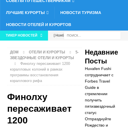
СОВЕТЫ ПУТЕШЕСТВЕННИКАМ
ЛУЧШИЕ КУРОРТЫ
НОВОСТИ ТУРИЗМА
НОВОСТИ ОТЕЛЕЙ И КУРОРТОВ
ТИКЕР НОВОСТЕЙ
[ Ноябрь 26,
2025 ]
Недавние
ДОМ
ОТЕЛИ И КУРОРТЫ
5-
Huvafen Fushi
ЗВЕЗДОЧНЫЕ ОТЕЛИ И КУРОРТЫ
Посты
Финолху пересаживает 1200
сотрудничает
Huvafen Fushi
коралловых колоний в рамках
с Forbes Travel
сотрудничает с
программы восстановления
кораллового рифа
Forbes Travel
Guide в
Guide в
стремлении
Финолху
стремлении
получить
получить
пересаживает
пятизвездочный
статус
пятизвездочн
1200
Отпразднуйте
ый статус
Рождество и