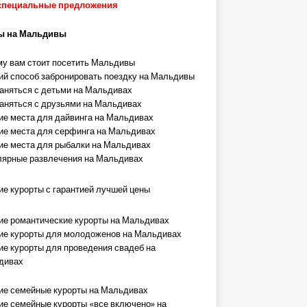
специальные предложения
ы на Мальдивы
у вам стоит посетить Мальдивы
й способ забронировать поездку на Мальдивы
аняться с детьми на Мальдивах
аняться с друзьями на Мальдивах
е места для дайвинга на Мальдивах
е места для серфинга на Мальдивах
е места для рыбалки на Мальдивах
ярные развлечения на Мальдивах
е курорты с гарантией лучшей цены
е романтические курорты на Мальдивах
е курорты для молодоженов на Мальдивах
е курорты для проведения свадеб на
дивах
е семейные курорты на Мальдивах
е семейные курорты «все включено» на