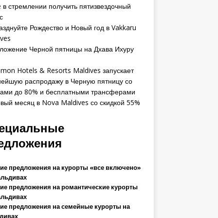
e в стремлении получить пятизвездочный
с
азднуйте Рождество и Новый год в Vakkaru
ives
ложение Черной пятницы на Дхава Ихуру
amon Hotels & Resorts Maldives запускает
нейшую распродажу в Черную пятницу со
ками до 80% и бесплатными трансферами
вый месяц в Nova Maldives со скидкой 55%
ециальные
едложения
ие предложения на курорты «все включено»
альдивах
ие предложения на романтические курорты
альдивах
ие предложения на семейные курорты на
дивах