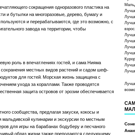
Маль
печатляющего сокращения одноразового пластика на
Лучши
и и бутылки на многоразовые, дерево, бумагу и
Лучши
спользуются и перерабатываются, где это возможно, с
Лучши
гательного завода на территории, чтобы
взро
Лучши
Лучши
Лучши
Лучши
Куро
евую роль в впечатлениях гостей, и сама Нияма
Лучши
я сохранения местных видов растений и садом шеф-
Лучши
одуктов для гостей. Морская жизнь защищена с
Лучши
чением ухода за кораллами. Также проводятся
возм
тественная защита островов от эрозии обеспечивается
САМ
МАЛ
тного сообщества, предлагая закуски, кокосы и
и мальдивской кулинарии и экскурсии по местным
Сон
еров для игры на барабанах бодуберу и песчаного
Анан
ойчивый образ жизни также преподаются следующему