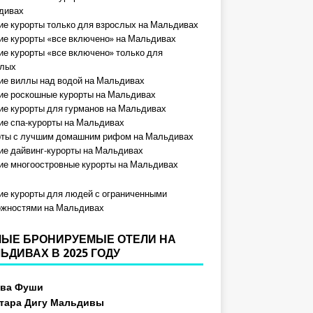
дивах
е курорты только для взрослых на Мальдивах
е курорты «все включено» на Мальдивах
е курорты «все включено» только для
слых
е виллы над водой на Мальдивах
е роскошные курорты на Мальдивах
е курорты для гурманов на Мальдивах
е спа-курорты на Мальдивах
рты с лучшим домашним рифом на Мальдивах
е дайвинг-курорты на Мальдивах
е многоостровные курорты на Мальдивах
е курорты для людей с ограниченными
ожностями на Мальдивах
ЫЕ БРОНИРУЕМЫЕ ОТЕЛИ НА
ЬДИВАХ В 2025 ГОДУ
ева Фуши
тара Дигу Мальдивы