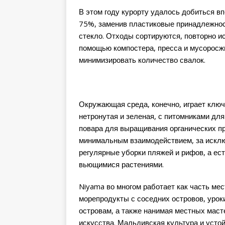
В этом году курорту удалось добиться в
75%, заменив пластиковые принадлежност
стекло. Отходы сортируются, повторно и
помощью компостера, пресса и мусоросжи
минимизировать количество свалок.
Окружающая среда, конечно, играет ключ
нетронутая и зеленая, с питомниками дл
повара для выращивания органических пр
минимальным взаимодействием, за исклю
регулярные уборки пляжей и рифов, а ес
вьющимися растениями.
Niyama во многом работает как часть мес
морепродукты с соседних островов, урок
островам, а также нанимая местных маст
искусства. Мальдивская культура и уст