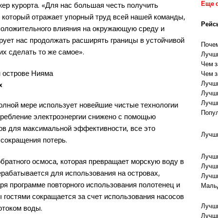
Еще 
ер курорта. «Для нас большая честь получить
 который отражает упорный труд всей нашей команды,
Рейс
положительного влияния на окружающую среду и
рует нас продолжать расширять границы в устойчивой
Почем
их сделать то же самое».
Лучши
Чем з
Чем з
Лучши
х
Лучши
Лучши
олной мере использует новейшие чистые технологии
Попул
требление электроэнергии снижено с помощью
ов для максимальной эффективности, все это
Лучши
 сокращения потерь.
Лучши
обратного осмоса, которая превращает морскую воду в
Лучши
ерабатывается для использования на островах,
Лучши
ря программе повторного использования полотенец и
Маль
ы гостями сокращается за счет использования насосов
Лучши
отоком воды.
Лучши