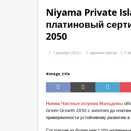
ЗВЕЗДОЧНЫЕ ОТЕЛИ
Niyama Private Is
[ Ноябрь 21, 2025 ]
П
платиновый серт
СПЕЦИАЛЬНЫЕ ПРЕ
[ Ноябрь 17, 2025 ]
C
2050
распродажу в Черную
СПЕЦИАЛЬНЫЕ ПРЕ
7 декабря 2024 г.
администратор
5-з
[ Ноябрь 13, 2025 ]
М
СПЕЦИАЛЬНЫЕ ПРЕ
#image_title
Нияма Частные острова Мальдивы
объ
Green Growth 2050 с золотого до платин
приверженности устойчивому развитию в 
Состоящие из более чем 1200 низменных