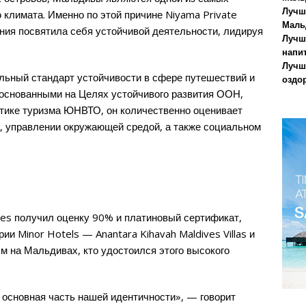
Лучш
 климата. Именно по этой причине Niyama Private
Маль
ания посвятила себя устойчивой деятельности, лидируя
Лучш
напи
Лучш
льный стандарт устойчивости в сфере путешествий и
оздо
 основанными на Целях устойчивого развития ООН,
тике туризма ЮНВТО, он количественно оценивает
те, управлении окружающей средой, а также социальном
ives получил оценку 90% и платиновый сертификат,
ии Minor Hotels — Anantara Kihavah Maldives Villas и
вым на Мальдивах, кто удостоился этого высокого
о основная часть нашей идентичности», — говорит