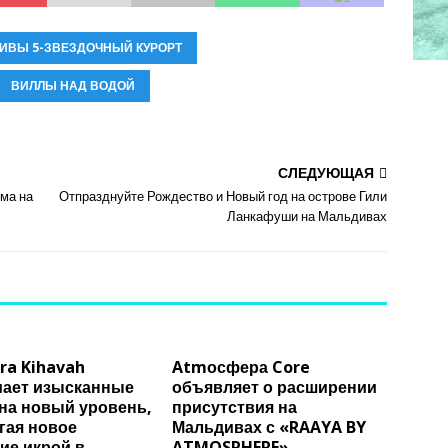
ИВЫ 5-ЗВЕЗДОЧНЫЙ КУРОРТ
ВИЛЛЫ НАД ВОДОЙ
СЛЕДУЮЩАЯ
ма на
Отпразднуйте Рождество и Новый год на острове Гили
Ланкафуши на Мальдивах
ra Kihavah
Atmосфера Core
ает изысканные
объявляет о расширении
на новый уровень,
присутствия на
гая новое
Мальдивах с «RAAYA BY
ие икрой в
ATMOSPHERE»