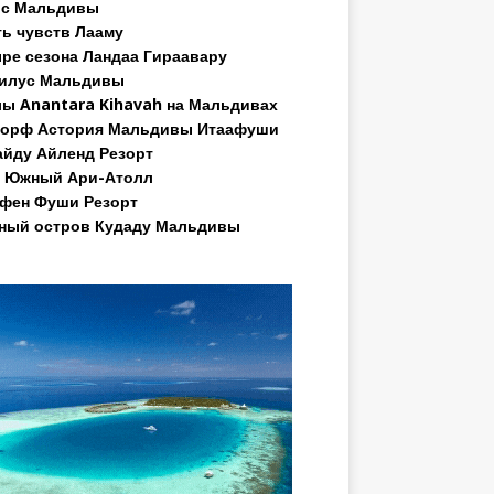
ос Мальдивы
ь чувств Лааму
ре сезона Ландаа Гираавару
илус Мальдивы
ы Anantara Kihavah на Мальдивах
орф Астория Мальдивы Итаафуши
йду Айленд Резорт
 Южный Ари-Атолл
фен Фуши Резорт
ный остров Кудаду Мальдивы