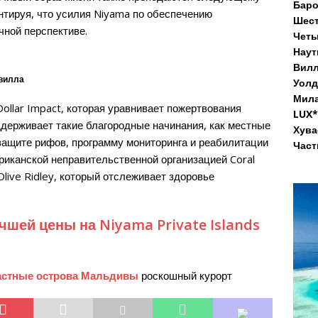
Бар
антируя, что усилия Niyama по обеспечению
Шест
чной перспективе.
Четы
Наут
Вилл
вилла
Уолд
Мила
ollar Impact, которая уравнивает пожертвования
LUX*
ддерживает такие благородные начинания, как местные
Хува
защите рифов, программу мониторинга и реабилитации
Част
риканской неправительственной организацией Coral
Olive Ridley, который отслеживает здоровье
чшей цены на Niyama Private Islands
астные острова Мальдивы
роскошный курорт