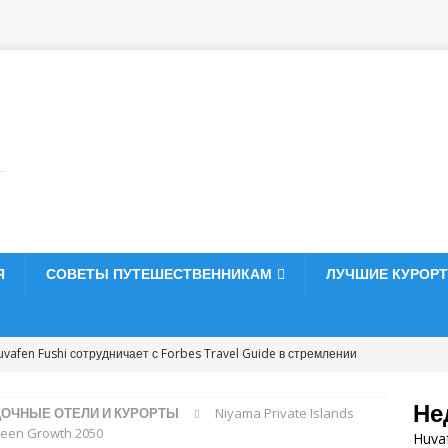
Я
СОВЕТЫ ПУТЕШЕСТВЕННИКАМ
ЛУЧШИЕ КУРОР
uvafen Fushi сотрудничает с Forbes Travel Guide в стремлении
чный статус
5-ЗВЕЗДОЧНЫЕ ОТЕЛИ И КУРОРТЫ
Не
ДОЧНЫЕ ОТЕЛИ И КУРОРТЫ
Niyama Private Islands
тпразднуйте Рождество и Новый год в Vakkaru Maldives
5-
reen Growth 2050
Huvaf