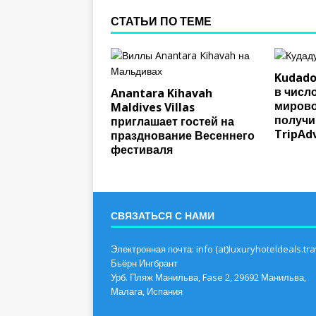
СТАТЬИ ПО ТЕМЕ
Kudado
в числ
Anantara Kihavah
мирово
Maldives Villas
получи
приглашает гостей на
TripAdv
празднование Весеннего
фестиваля
СВЯЗАТЬСЯ С НАМИ
Электронная почта: info (at)luxuryhoteldeals.tra
Бьёрн Ингбрант
Урб. Пляж Манильва, Fase 2, 29692 Манильва,
Малага, Испания