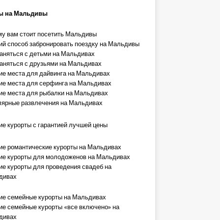
ы на Мальдивы
у вам стоит посетить Мальдивы
й способ забронировать поездку на Мальдивы
аняться с детьми на Мальдивах
аняться с друзьями на Мальдивах
е места для дайвинга на Мальдивах
е места для серфинга на Мальдивах
е места для рыбалки на Мальдивах
ярные развлечения на Мальдивах
е курорты с гарантией лучшей цены
е романтические курорты на Мальдивах
е курорты для молодоженов на Мальдивах
е курорты для проведения свадеб на
дивах
е семейные курорты на Мальдивах
е семейные курорты «все включено» на
дивах