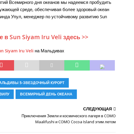
тий Всемирного дня океанов мы надеемся пробудить
ружающей среде, обеспечивая более здоровый океан
инда Упул, менеджер по устойчивому развитию Sun
в Sun Siyam Iru Veli здесь >>
n Siyam Iru Veli
на Мальдивах
АЛЬДИВЫ 5-ЗВЕЗДОЧНЫЙ КУРОРТ
ВИЛУ
ВСЕМИРНЫЙ ДЕНЬ ОКЕАНА
СЛЕДУЮЩАЯ
Приключения Земли и космического лагеря в COMO
Maalifushi и COMO Cocoa Island этим летом