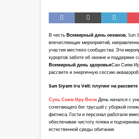
В честь
Всемирный день океанов
, Sun 
впечатляющих мероприятий, направленны
участия местного сообщества. Эти меро
курортов заботе об океане и поддержке 
Всемирный день здоровья
Сан Сиям Ир
рассвете и энергичную сессию аквааэроби
Sun Siyam Iru Veli: плугинг на рассве
Сунь Сиям Иру Вели
День начался с уни
сочетающего бег трусцой с уборкой пля
фитнеса. Гости и персонал работали вмес
обеспечивая чистоту пляжа и подчеркив
естественной среды обитания.