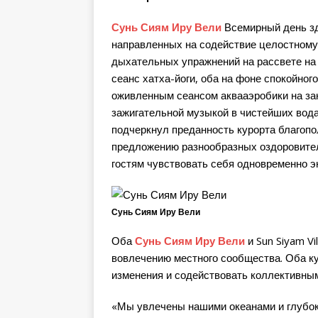
Сунь Сиям Иру Вели
Всемирный день зд
направленных на содействие целостному
дыхательных упражнений на рассвете на
сеанс хатха-йоги, оба на фоне спокойно
оживленным сеансом аквааэробики на за
зажигательной музыкой в чистейших вод
подчеркнул преданность курорта благоп
предложению разнообразных оздоровител
гостям чувствовать себя одновременно 
Сунь Сиям Иру Вели
Оба
Сунь Сиям Иру Вели
и Sun Siyam V
вовлечению местного сообщества. Оба к
изменения и содействовать коллективны
«Мы увлечены нашими океанами и глубо