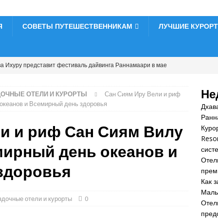
Я
СОВЕТЫ ПУТЕШЕСТВЕННИКАМ
ЛУЧШИЕ КУРОР
а Ихуру представит фестиваль дайвинга Раннамаари в мае
ДОЧНЫЕ ОТЕЛИ И КУРОРТЫ
Не
ДОЧНЫЕ ОТЕЛИ И КУРОРТЫ
Сан Сиям Иру Вели и риф
рорт JW Marriott Maldives Kaafu Atoll Island Resort представляет
океанов и Всемирный день здоровья
Дхав
истеме «все включено».
5-ЗВЕЗДОЧНЫЕ ОТЕЛИ И КУРОРТЫ
Ранн
и и риф Сан Сиям Вилу
Курор
тель Meyyafushi Maldives открывает сезон премиальных туров по
Reso
мирный день океанов и
о».
5-ЗВЕЗДОЧНЫЕ ОТЕЛИ И КУРОРТЫ
сист
Отел
ак забронировать роскошный отель на Мальдивах по лучшей
здоровья
прем
УРИЗМА
Как 
Маль
тель Centara Grand Lagoon Maldives представляет предложения
здочные отели и курорты
0
Отел
пред
тдыха.
5-ЗВЕЗДОЧНЫЕ ОТЕЛИ И КУРОРТЫ