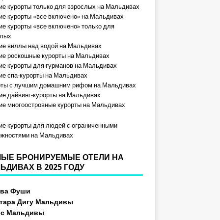
е курорты только для взрослых на Мальдивах
е курорты «все включено» на Мальдивах
е курорты «все включено» только для
слых
е виллы над водой на Мальдивах
е роскошные курорты на Мальдивах
е курорты для гурманов на Мальдивах
е спа-курорты на Мальдивах
рты с лучшим домашним рифом на Мальдивах
е дайвинг-курорты на Мальдивах
е многоостровные курорты на Мальдивах
е курорты для людей с ограниченными
ожностями на Мальдивах
ЫЕ БРОНИРУЕМЫЕ ОТЕЛИ НА
ЬДИВАХ В 2025 ГОДУ
ева Фуши
тара Дигу Мальдивы
ос Мальдивы