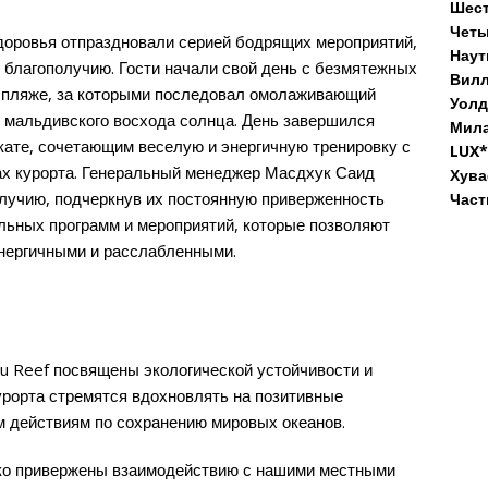
Шест
Четы
оровья отпраздновали серией бодрящих мероприятий,
Наут
 благополучию. Гости начали свой день с безмятежных
Вилл
 пляже, за которыми последовал омолаживающий
Уолд
го мальдивского восхода солнца. День завершился
Мила
кате, сочетающим веселую и энергичную тренировку с
LUX*
ах курорта. Генеральный менеджер Масдхук Саид
Хува
олучию, подчеркнув их постоянную приверженность
Част
ьных программ и мероприятий, которые позволяют
энергичными и расслабленными.
ilu Reef посвящены экологической устойчивости и
урорта стремятся вдохновлять на позитивные
м действиям по сохранению мировых океанов.
ко привержены взаимодействию с нашими местными