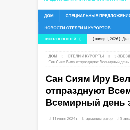
ДОМ
СПЕЦИАЛЬНЫЕ ПРЕДЛОЖЕНИ
НОВОСТИ ОТЕЛЕЙ И КУРОРТОВ
[ номер 1, 2026 ]
Дхав
ТИКЕР НОВОСТЕЙ
этого года
5-ЗВЕЗ
ДОМ
ОТЕЛИ И КУРОРТЫ
5-ЗВЕЗ
[30 апреля 2026 г.]
Ку
Сан Сиям Вилу отпразднуют Всемирный день 
роскошный отдых по с
Сан Сиям Иру Вел
[30 апреля 2026 г.]
О
отпразднуют Все
системе «все включен
[29 апреля 2026 г.]
К
Всемирный день 
цене
НОВОСТИ Т
[27 апреля 2026 г.]
О
11 июня 2024 г.
администратор
5-зве
для романтического о