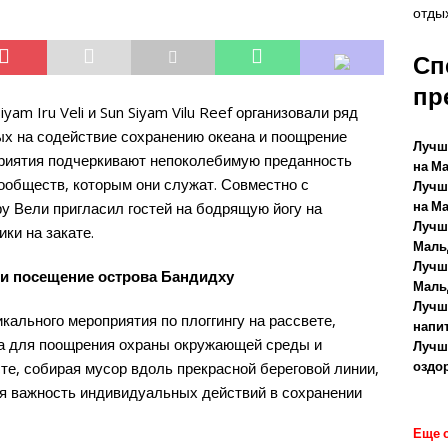
отды
Сп
пр
Siyam Iru Veli и Sun Siyam Vilu Reef организовали ряд
х на содействие сохранению океана и поощрение
Лучш
приятия подчеркивают непоколебимую преданность
на М
сообществ, которым они служат. Совместно с
Лучш
на М
у Вели пригласил гостей на бодрящую йогу на
Лучш
ки на закате.
Маль
Лучш
те и посещение острова Бандидху
Маль
Лучш
кального мероприятия по плоггингу на рассвете,
напи
жа для поощрения охраны окружающей среды и
Лучш
оздо
те, собирая мусор вдоль прекрасной береговой линии,
ая важность индивидуальных действий в сохранении
Еще 