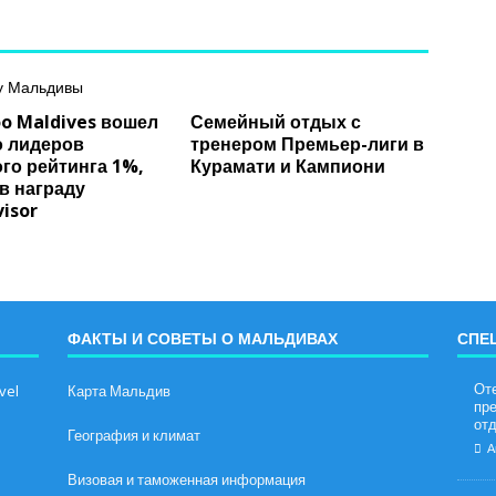
o Maldives вошел
Семейный отдых с
о лидеров
тренером Премьер-лиги в
го рейтинга 1%,
Курамати и Кампиони
в награду
isor
ФАКТЫ И СОВЕТЫ О МАЛЬДИВАХ
СПЕ
От
vel
Карта Мальдив
пр
отд
География и климат
А
Визовая и таможенная информация