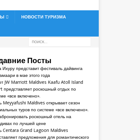
ТЫ
НОВОСТИ ТУРИЗМА
давние Посты
а Ихуру представит фестиваль дайвинга
амаари в мае этого года
т JW Marriott Maldives Kaafu Atoll Island
rt представляет роскошный отдых по
еме «все включено».
ь Meyyafushi Maldives открывает сезон
иальных туров по системе «все включено».
забронировать роскошный отель на
дивах по лучшей цене
ь Centara Grand Lagoon Maldives
ставляет предложения для романтического