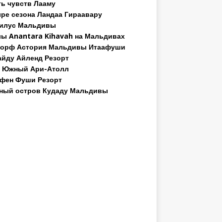
ь чувств Лааму
ре сезона Ландаа Гираавару
илус Мальдивы
ы Anantara Kihavah на Мальдивах
орф Астория Мальдивы Итаафуши
йду Айленд Резорт
 Южный Ари-Атолл
фен Фуши Резорт
ный остров Кудаду Мальдивы