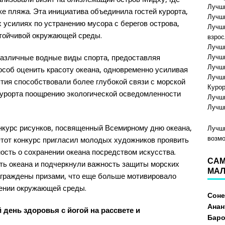
Лучши
е пляжа. Эта инициатива объединила гостей курорта,
Лучши
 усилиях по устранению мусора с берегов острова,
Лучши
стойчивой окружающей среды.
взро
Лучши
различные водные виды спорта, предоставляя
Лучши
Лучши
соб оценить красоту океана, одновременно усиливая
Лучши
тия способствовали более глубокой связи с морской
Куро
курорта поощрению экологической осведомленности
Лучши
Лучши
конкурс рисунков, посвященный Всемирному дню океана,
Лучши
возм
Этот конкурс пригласил молодых художников проявить
ость о сохранении океана посредством искусства.
САМ
ть океана и подчеркнули важность защиты морских
МАЛ
аграждены призами, что еще больше мотивировало
нении окружающей среды.
Сон
Анан
 день здоровья с йогой на рассвете и
Бар