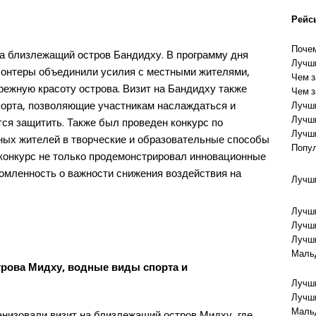
Рейс
Почем
на близлежащий остров Бандидху. В программу дня
Лучши
лонтеры объединили усилия с местными жителями,
Чем з
режную красоту острова. Визит на Бандидху также
Чем з
орта, позволяющие участникам наслаждаться и
Лучши
Лучши
тся защитить. Также был проведен конкурс по
Лучши
ных жителей в творческие и образовательные способы
Попул
 конкурс не только продемонстрировал инновационные
омленность о важности снижения воздействия на
Лучши
Лучши
Лучши
Лучши
Маль
рова Мидху, водные виды спорта и
Лучши
Лучши
Маль
анизовали визит на близлежащий остров Мидху, где