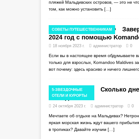
пляжей Мальдивских островов, — это не что
том, как можно установить
[…]
Заве
СОВЕТЫ ПУТЕШЕСТВЕННИКАМ
2024 год с помощью Komand
18 ноября 2023 г.
администратор
0
Если вы в настоящее время обдумываете ва
только для взрослых, Komandoo Maldives з
вот почему: здесь красиво и ничего лишнег
Сколько дне
5-ЗВЕЗДОЧНЫЕ
ОТЕЛИ И КУРОРТЫ
Мальдивы?
24 октября 2023 г.
администратор
0
Мечтаете об отдыхе на Мальдивах? Нетрону
яркая морская жизнь ждут вашего прибытия
в тропиках? Давайте изучим
[…]