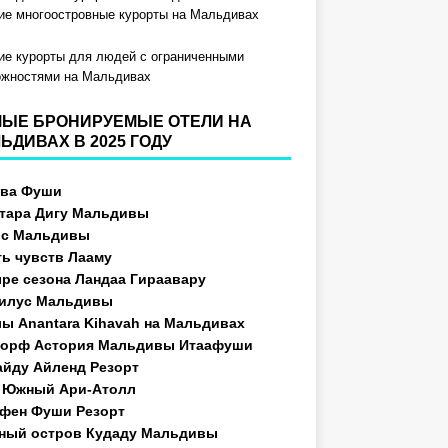
е многоостровные курорты на Мальдивах
е курорты для людей с ограниченными
ожностями на Мальдивах
ЫЕ БРОНИРУЕМЫЕ ОТЕЛИ НА
ЬДИВАХ В 2025 ГОДУ
ева Фуши
тара Дигу Мальдивы
ос Мальдивы
ь чувств Лааму
ре сезона Ландаа Гираавару
илус Мальдивы
ы Anantara Kihavah на Мальдивах
орф Астория Мальдивы Итаафуши
йду Айленд Резорт
 Южный Ари-Атолл
фен Фуши Резорт
ный остров Кудаду Мальдивы