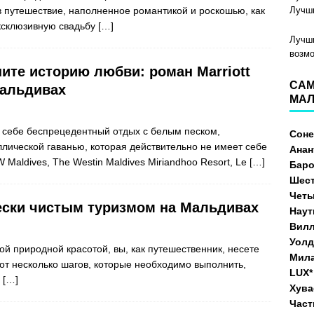
 путешествие, наполненное романтикой и роскошью, как
Лучши
эксклюзивную свадьбу
[…]
Лучши
возм
ите историю любви: роман Marriott
САМ
Мальдивах
МАЛ
е себе беспрецедентный отдых с белым песком,
Сон
ллической гаванью, которая действительно не имеет себе
Анан
W Maldives, The Westin Maldives Miriandhoo Resort, Le
[…]
Бар
Шест
Четы
ески чистым туризмом на Мальдивах
Наут
Вилл
Уолд
й природной красотой, вы, как путешественник, несете
Мила
Вот несколько шагов, которые необходимо выполнить,
LUX*
.
[…]
Хува
Част