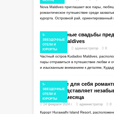
Nova Maldives приглашает все пары, любящ
романтическое путешествие среди захваты
курорта. Островной рай, ориентированный 
Изысканные свадьбы пред
5-
ЗВЕЗДОЧНЫЕ
Kudadoo Maldives
ОТЕЛИ И
20 марта 2024 г.
администратор
0
КУРОРТЫ
Частный остров Kudadoo Maldives, располо
пары отправиться в путешествие любви и 
и изысканным вниманием к деталям, Куда
Откройте для себя романти
5-
ЗВЕЗДОЧНЫЕ
Resort представляет незабы
ОТЕЛИ И
медового месяца
КУРОРТЫ
24 февраля 2024 г.
администратор
0
Курорт Hurawalhi Island Resort, расположе