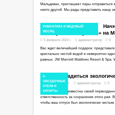
Мальдивах, приглашает пары отправиться в
никто другой. Мы рады представить нашу 
Начн
РОМАНТИКА И МЕДОВЫЙ
МЕСЯЦ
Bonvoy «Eternally Ours» на 
5 февраля 2024 г.
администратор
0
Вас ждет величайший подарок: представьт
кристально чистой водой и невероятно иди
равных. JW Marriott Maldives Resort & Spa, 
Как насладиться экологич
5-
ЗВЕЗДОЧНЫЕ
25 ноября 2023 г.
администратор
0
ОТЕЛИ И
Хотя Мальдивы известны своей первозданно
КУРОРТЫ
ответственность за сохранение этого рая. 
чтобы ваш отпуск был экологически чистым