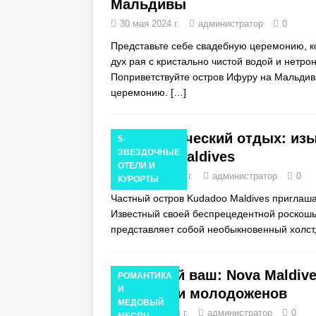
Мальдивы
30 мая 2024 г.
администратор
0
Представьте себе свадебную церемонию, ко
дух рая с кристально чистой водой и нетр
Поприветствуйте остров Ифуру на Мальдив
церемонию.
[…]
Романтический отдых: из
5-
ЗВЕЗДОЧНЫЕ
Kudadoo Maldives
ОТЕЛИ И
10 апреля 2024 г.
администратор
0
КУРОРТЫ
Частный остров Kudadoo Maldives приглаша
Известный своей беспрецедентной роскошь
представляет собой необыкновенный холст
С душой ваш: Nova Maldiv
РОМАНТИКА
И
свадьбы и молодоженов
МЕДОВЫЙ
4 апреля 2024 г.
администратор
0
МЕСЯЦ