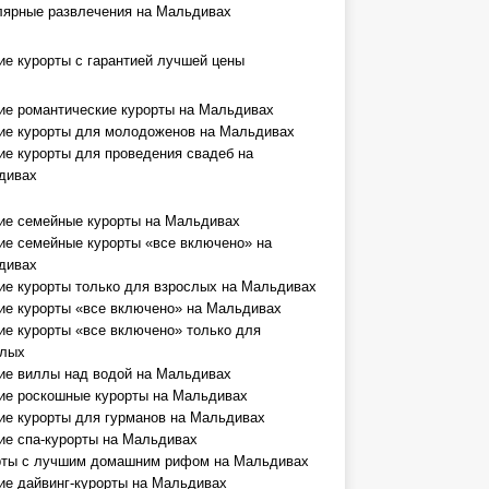
лярные развлечения на Мальдивах
е курорты с гарантией лучшей цены
е романтические курорты на Мальдивах
ие курорты для молодоженов на Мальдивах
е курорты для проведения свадеб на
дивах
ие семейные курорты на Мальдивах
е семейные курорты «все включено» на
дивах
е курорты только для взрослых на Мальдивах
е курорты «все включено» на Мальдивах
е курорты «все включено» только для
слых
ие виллы над водой на Мальдивах
ие роскошные курорты на Мальдивах
е курорты для гурманов на Мальдивах
е спа-курорты на Мальдивах
рты с лучшим домашним рифом на Мальдивах
е дайвинг-курорты на Мальдивах