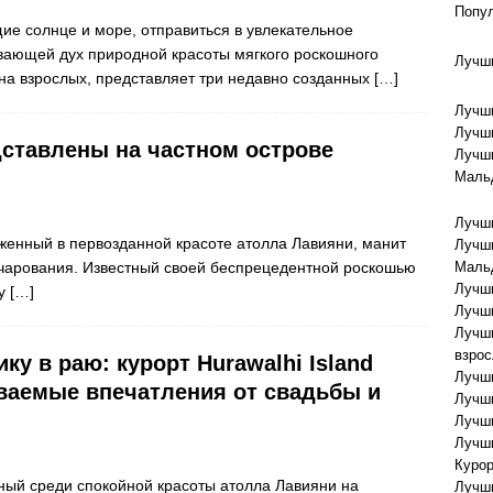
Попу
ие солнце и море, отправиться в увлекательное
вающей дух природной красоты мягкого роскошного
Лучши
на взрослых, представляет три недавно созданных
[…]
Лучши
Лучш
ставлены на частном острове
Лучши
Маль
Лучш
женный в первозданной красоте атолла Лавияни, манит
Лучши
очарования. Известный своей беспрецедентной роскошью
Маль
Лучши
ду
[…]
Лучши
Лучши
взро
ку в раю: курорт Hurawalhi Island
Лучш
ваемые впечатления от свадьбы и
Лучш
Лучши
Лучши
Куро
нный среди спокойной красоты атолла Лавияни на
Лучши