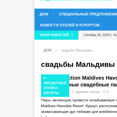
ДОМ
СПЕЦИАЛЬНЫЕ ПРЕДЛОЖЕНИ
НОВОСТИ ОТЕЛЕЙ И КУРОРТОВ
ТИКЕР НОВОСТЕЙ
[ Ноябрь 26, 2025 ]
Hu
получить пятизвездо
ДОМ
свадьбы Мальдивы
[ Ноябрь 24, 2025 ]
От
ЗВЕЗДОЧНЫЕ ОТЕЛИ
свадьбы Мальдивы
[ Ноябрь 21, 2025 ]
Пр
NH Collection Maldives Ha
5-
СПЕЦИАЛЬНЫЕ ПРЕ
ЗВЕЗДОЧНЫЕ
мечтательные свадебные па
ОТЕЛИ И
[ Ноябрь 17, 2025 ]
Ci
11 июля 2024 г.
администратор
0
КУРОРТЫ
распродажу в Черную
Пары, желающие провести незабываемую сва
Maldives Havodda Resort. Курорт, располо
СПЕЦИАЛЬНЫЕ ПРЕ
захватывающие дух пейзажи для влюбленны
[ Ноябрь 13, 2025 ]
Ме