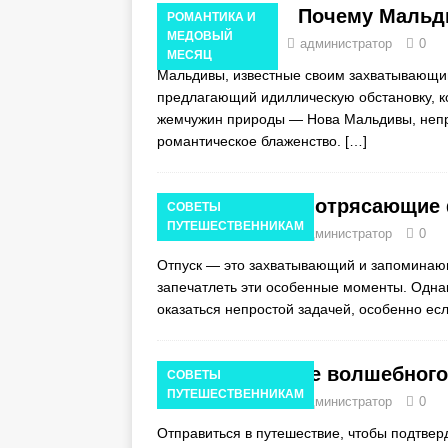
Почему Мальд
РОМАНТИКА И
МЕДОВЫЙ
23 ноября 2023 г.
администратор
0
МЕСЯЦ
Мальдивы, известные своим захватывающи
предлагающий идиллическую обстановку, к
жемчужин природы — Нова Мальдивы, неп
романтическое блаженство.
[…]
Как сделать потрясающие 
СОВЕТЫ
ПУТЕШЕСТВЕННИКАМ
21 ноября 2023 г.
администратор
0
Отпуск — это захватывающий и запоминаю
запечатлеть эти особенные моменты. Одна
оказаться непростой задачей, особенно ес
Планирование волшебного
СОВЕТЫ
ПУТЕШЕСТВЕННИКАМ
21 ноября 2023 г.
администратор
0
Отправиться в путешествие, чтобы подтвер