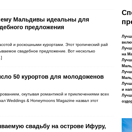
ДЛОЖЕНИЯ
Сп
чему Мальдивы идеальны для
пр
дебного предложения
Лучш
вклю
сотой и роскошными курортами. Этот тропический рай
Лучш
ываемое свадебное предложение. Вот несколько
на М
]
Лучш
Маль
Лучш
исло 50 курортов для молодоженов
Маль
Лучш
и на
рованием, окутывая романтикой и приключениями всех
Лучш
нал Weddings & Honeymoons Magazine назвал этот
оздо
ываемую свадьбу на острове Ифуру,