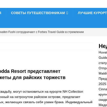
Я
СОВЕТЫ ПУТЕШЕСТВЕННИКАМ
ЛУЧШИЕ КУРОР
vafen Fushi сотрудничает с Forbes Travel Guide в стремлении
чный статус
5-ЗВЕЗДОЧНЫЕ ОТЕЛИ И КУРОРТЫ
Не
празднуйте Рождество и Новый год в Vakkaru Maldives
5-
Huvaf
 И КУРОРТЫ
Guid
стату
едложение Черной пятницы на Дхава Ихуру 2025
Отпр
vodda Resort представляет
ДЛОЖЕНИЯ
Maldi
кеты для райских торжеств
Пред
nnamon Hotels & Resorts Maldives запускает крупнейшую
2025
 пятницу со скидками до 80% и бесплатными трансферами
Cinna
дьбу, могут остановиться на курорте NH Collection
круп
женный на нетронутом райском острове, предлагает
ДЛОЖЕНИЯ
скид
х, желающих связать себя узами брака. Индивидуальный
Медо
довый месяц в Nova Maldives со скидкой 55%