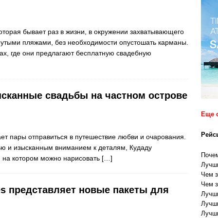
торая бывает раз в жизни, в окружении захватывающего
онутыми пляжами, без необходимости опустошать карманы.
ах, где они предлагают бесплатную свадебную
ысканные свадьбы на частном острове
Еще 
Рейс
ет пары отправиться в путешествие любви и очарования.
ю и изысканным вниманием к деталям, Кудаду
Почем
, на котором можно нарисовать
[…]
Лучши
Чем з
Чем з
es представляет новые пакеты для
Лучши
Лучши
Лучши