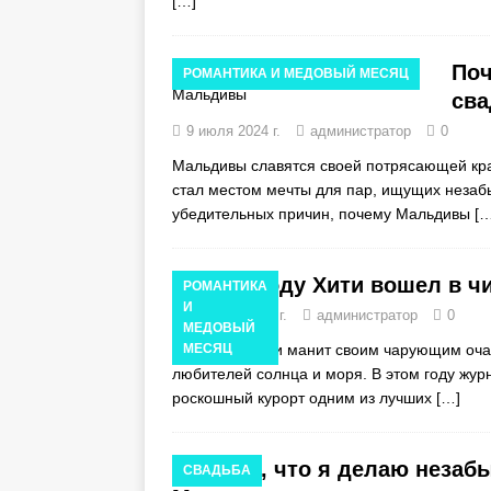
[…]
СПЕЦИАЛЬНЫЕ ПРЕ
По
РОМАНТИКА И МЕДОВЫЙ МЕСЯЦ
сва
9 июля 2024 г.
администратор
0
Мальдивы славятся своей потрясающей кра
стал местом мечты для пар, ищущих незаб
убедительных причин, почему Мальдивы
[…
Коко Боду Хити вошел в ч
РОМАНТИКА
И
26 июня 2024 г.
администратор
0
МЕДОВЫЙ
Коко Боду Хити манит своим чарующим оча
МЕСЯЦ
любителей солнца и моря. В этом году жур
роскошный курорт одним из лучших
[…]
Скажи, что я делаю незаб
СВАДЬБА