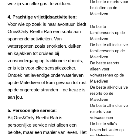
De beste resorts voor
welzijn van elke gast te voldoen.
bruiloften op de
Malediven
4. Prachtige vrijetijdsactiviteiten:
Voor wie op zoek is naar avontuur, biedt
De beste
One&Only Reethi Rah een scala aan
familieresorts op de
spannende activiteiten. Van
Malediven
De beste all-inclusive
watersporten zoals snorkelen, duiken
familieresorts op de
en kajakken tot cruises bij
Malediven
zonsondergang op traditionele dhoni's,
De beste resorts
er is iets voor elke sensatiezoeker.
alleen voor
Ontdek het levendige onderwaterleven
volwassenen op de
Malediven
op de Malediven of kom gewoon tot rust
De beste all-inclusive
op de ongerepte stranden – de keuze is
resorts op de
aan jou.
Malediven
De beste all-inclusive
5. Persoonlijke service:
resorts voor
Bij One&Only Reethi Rah is
volwassenen
De beste villa's
persoonlijke service niet alleen een
boven het water op
belofte, maar een manier van leven. Het
de Malediven