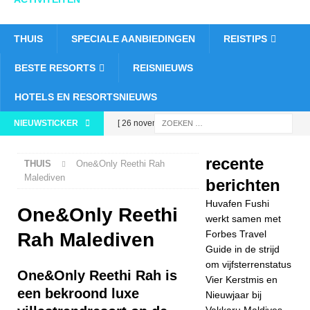
THUIS
SPECIALE AANBIEDINGEN
REISTIPS
BESTE RESORTS
REISNIEUWS
HOTELS EN RESORTSNIEUWS
NIEUWSTICKER
[ 26 november
2025 ]
Huvafen
recente
THUIS
One&Only Reethi Rah
Fushi werkt samen
Malediven
berichten
met Forbes Travel
Huvafen Fushi
One&Only Reethi
Guide in de strijd
werkt samen met
Forbes Travel
Rah Malediven
om
Guide in de strijd
om vijfsterrenstatus
vijfsterrenstatus
One&Only Reethi Rah is
Vier Kerstmis en
5-
een bekroond luxe
Nieuwjaar bij
Vakkaru Maldives