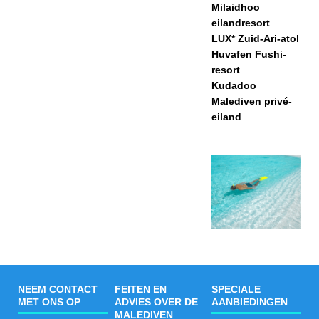
Milaidhoo
eilandresort
LUX* Zuid-Ari-atol
Huvafen Fushi-
resort
Kudadoo
Malediven privé-
eiland
NEEM CONTACT
FEITEN EN
SPECIALE
MET ONS OP
ADVIES OVER DE
AANBIEDINGEN
MALEDIVEN