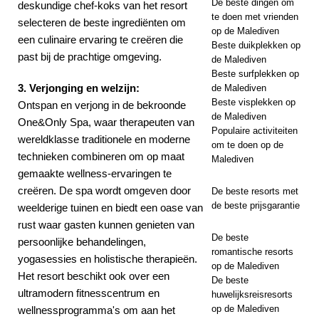
De beste dingen om
deskundige chef-koks van het resort
te doen met vrienden
selecteren de beste ingrediënten om
op de Malediven
een culinaire ervaring te creëren die
Beste duikplekken op
past bij de prachtige omgeving.
de Malediven
Beste surfplekken op
3. Verjonging en welzijn:
de Malediven
Beste visplekken op
Ontspan en verjong in de bekroonde
de Malediven
One&Only Spa, waar therapeuten van
Populaire activiteiten
wereldklasse traditionele en moderne
om te doen op de
technieken combineren om op maat
Malediven
gemaakte wellness-ervaringen te
creëren. De spa wordt omgeven door
De beste resorts met
de beste prijsgarantie
weelderige tuinen en biedt een oase van
rust waar gasten kunnen genieten van
De beste
persoonlijke behandelingen,
romantische resorts
yogasessies en holistische therapieën.
op de Malediven
Het resort beschikt ook over een
De beste
ultramodern fitnesscentrum en
huwelijksreisresorts
op de Malediven
wellnessprogramma's om aan het