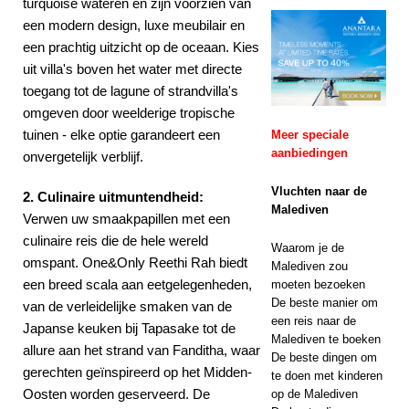
turquoise wateren en zijn voorzien van
AANBIEDINGEN
een modern design, luxe meubilair en
een prachtig uitzicht op de oceaan. Kies
[ 13 november
uit villa's boven het water met directe
2025 ]
toegang tot de lagune of strandvilla's
omgeven door weelderige tropische
Huwelijksreisgeluk
tuinen - elke optie garandeert een
Meer speciale
bij Nova Maldives
aanbiedingen
onvergetelijk verblijf.
met 55% korting
Vluchten naar de
2. Culinaire uitmuntendheid:
SPECIALE
Malediven
Verwen uw smaakpapillen met een
AANBIEDINGEN
culinaire reis die de hele wereld
Waarom je de
omspant. One&Only Reethi Rah biedt
Malediven zou
een breed scala aan eetgelegenheden,
moeten bezoeken
De beste manier om
van de verleidelijke smaken van de
een reis naar de
Japanse keuken bij Tapasake tot de
Malediven te boeken
allure aan het strand van Fanditha, waar
De beste dingen om
gerechten geïnspireerd op het Midden-
te doen met kinderen
Oosten worden geserveerd. De
op de Malediven