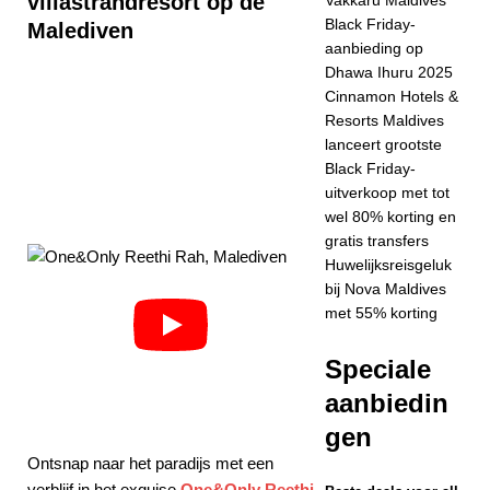
villastrandresort op de
STERRENHOTEL
Black Friday-
Malediven
S EN RESORTS
aanbieding op
Dhawa Ihuru 2025
[ 24 november
Cinnamon Hotels &
2025 ]
Vier
Resorts Maldives
lanceert grootste
Kerstmis en
Black Friday-
Nieuwjaar bij
uitverkoop met tot
wel 80% korting en
Vakkaru Maldives
gratis transfers
5-
Huwelijksreisgeluk
bij Nova Maldives
STERRENHOTEL
met 55% korting
S EN RESORTS
Speciale
[ 21 november
aanbiedin
2025 ]
Black
gen
Friday-aanbieding
Ontsnap naar het paradijs met een
op Dhawa Ihuru
verblijf in het exquise
One&Only Reethi