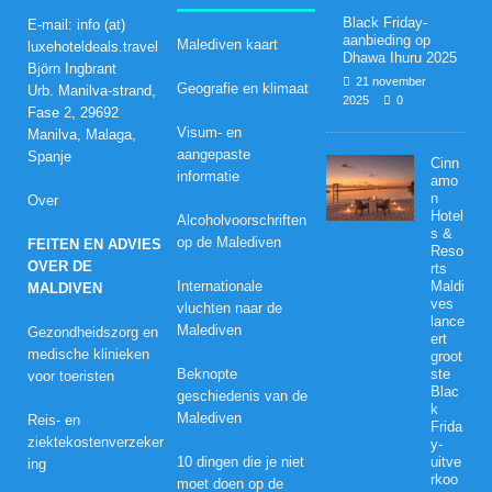
Black Friday-
E-mail: info (at)
aanbieding op
Malediven kaart
luxehoteldeals.travel
Dhawa Ihuru 2025
Björn Ingbrant
21 november
Geografie en klimaat
Urb. Manilva-strand,
2025
0
Fase 2, 29692
Visum- en
Manilva, Malaga,
aangepaste
Spanje
Cinn
informatie
amo
n
Over
Hotel
Alcoholvoorschriften
s &
op de Malediven
FEITEN EN ADVIES
Reso
OVER DE
rts
Internationale
Maldi
MALDIVEN
ves
vluchten naar de
lance
Malediven
Gezondheidszorg en
ert
medische klinieken
groot
Beknopte
ste
voor toeristen
Blac
geschiedenis van de
k
Malediven
Reis- en
Frida
ziektekostenverzeker
y-
10 dingen die je niet
uitve
ing
rkoo
moet doen op de