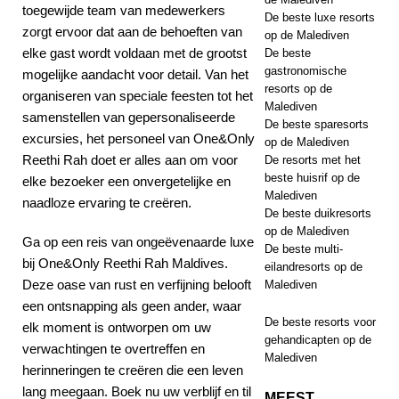
toegewijde team van medewerkers
De beste luxe resorts
zorgt ervoor dat aan de behoeften van
op de Malediven
elke gast wordt voldaan met de grootst
De beste
gastronomische
mogelijke aandacht voor detail. Van het
resorts op de
organiseren van speciale feesten tot het
Malediven
samenstellen van gepersonaliseerde
De beste sparesorts
excursies, het personeel van One&Only
op de Malediven
Reethi Rah doet er alles aan om voor
De resorts met het
beste huisrif op de
elke bezoeker een onvergetelijke en
Malediven
naadloze ervaring te creëren.
De beste duikresorts
op de Malediven
Ga op een reis van ongeëvenaarde luxe
De beste multi-
bij One&Only Reethi Rah Maldives.
eilandresorts op de
Deze oase van rust en verfijning belooft
Malediven
een ontsnapping als geen ander, waar
De beste resorts voor
elk moment is ontworpen om uw
gehandicapten op de
verwachtingen te overtreffen en
Malediven
herinneringen te creëren die een leven
lang meegaan. Boek nu uw verblijf en til
MEEST