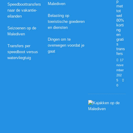
p
Malediven
Speedboottransfers
met
naar de vakantie-
tot
Belasting op
wel
eilanden
80%
toeristische goederen
korti
en diensten
Seizoenen op de
ng
Malediven
en
Dingen om te
grati
s
overwegen voordat je
Transfers per
trans
gaat
speedboot versus
fers
watervliegtuig
17
nove
mber
202
5
0
H
u
w
e
l
i
j