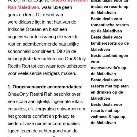
Beste deals voor all-
inclusive resorts op
Rah Malediven
, waar luxe geen
2025
de Malediven
grenzen kent. Dit resort van
Beste deals voor
SPECIALE
wereldklasse ligt in het hart van de
romantische resorts
Indische Oceaan en biedt een
AANBIEDINGEN
op de Malediven
ongeëvenaarde ervaring die weelde,
Beste deals voor
[ 17 november
familieresorts op de
rust en adembenemende natuurlijke
Malediven
2025 ]
Cinnamon
schoonheid combineert. Dit zijn de
Beste aanbiedingen
belangrijkste kenmerken die One&Only
Hotels & Resorts
voor
Reethi Rah tot een waar toevluchtsoord
overwatervilla's op
Maldives lanceert
voor veeleisende reizigers maken.
de Malediven
Beste deals voor
grootste Black
resorts met top eten
1. Ongeëvenaarde accommodaties:
en drinken op de
Friday-uitverkoop
One&Only Reethi Rah beschikt over
Malediven
een scala aan rijkelijk ingerichte villa's
met tot wel 80%
Beste deals voor
en suites, elk zorgvuldig ontworpen om
resorts met top
korting en gratis
het grootste comfort en privacy te
wellness & spa op
de Malediven
bieden. Deze ruime accommodaties
transfers
liggen tegen de achtergrond van de
SPECIALE