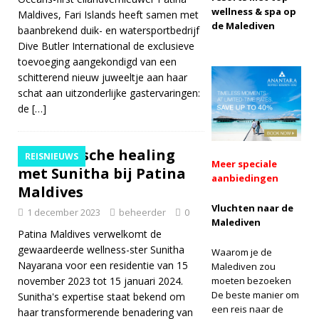
wellness & spa op
Maldives, Fari Islands heeft samen met
[ 13 november
de Malediven
baanbrekend duik- en watersportbedrijf
2025 ]
Dive Butler International de exclusieve
toevoeging aangekondigd van een
Huwelijksreisgeluk
schitterend nieuw juweeltje aan haar
bij Nova Maldives
schat aan uitzonderlijke gastervaringen:
de
[…]
met 55% korting
SPECIALE
Holistische healing
REISNIEUWS
AANBIEDINGEN
Meer speciale
met Sunitha bij Patina
aanbiedingen
Maldives
Vluchten naar de
1 december 2023
beheerder
0
Malediven
Patina Maldives verwelkomt de
gewaardeerde wellness-ster Sunitha
Waarom je de
Nayarana voor een residentie van 15
Malediven zou
november 2023 tot 15 januari 2024.
moeten bezoeken
De beste manier om
Sunitha's expertise staat bekend om
een reis naar de
haar transformerende benadering van