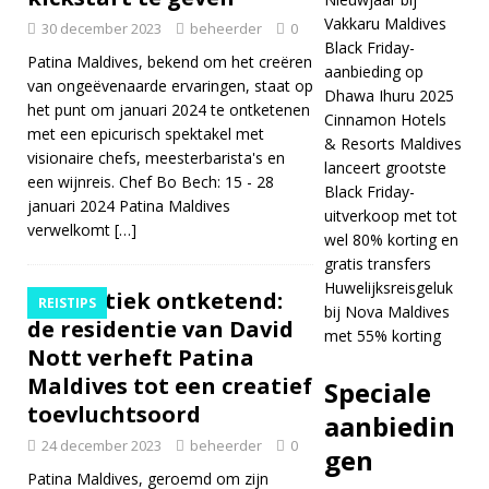
STERRENHOTELS
Vakkaru Maldives
30 december 2023
beheerder
0
EN RESORTS
Black Friday-
Patina Maldives, bekend om het creëren
aanbieding op
[ 24 november
van ongeëvenaarde ervaringen, staat op
Dhawa Ihuru 2025
het punt om januari 2024 te ontketenen
2025 ]
Vier
Cinnamon Hotels
met een epicurisch spektakel met
& Resorts Maldives
Kerstmis en
visionaire chefs, meesterbarista's en
lanceert grootste
een wijnreis. Chef Bo Bech: 15 - 28
Nieuwjaar bij
Black Friday-
januari 2024 Patina Maldives
uitverkoop met tot
Vakkaru Maldives
verwelkomt
[…]
wel 80% korting en
5-
gratis transfers
Huwelijksreisgeluk
Artistiek ontketend:
STERRENHOTELS
REISTIPS
bij Nova Maldives
de residentie van David
met 55% korting
EN RESORTS
Nott verheft Patina
[ 21 november
Maldives tot een creatief
Speciale
toevluchtsoord
2025 ]
Black
aanbiedin
24 december 2023
beheerder
0
Friday-aanbieding
gen
Patina Maldives, geroemd om zijn
op Dhawa Ihuru