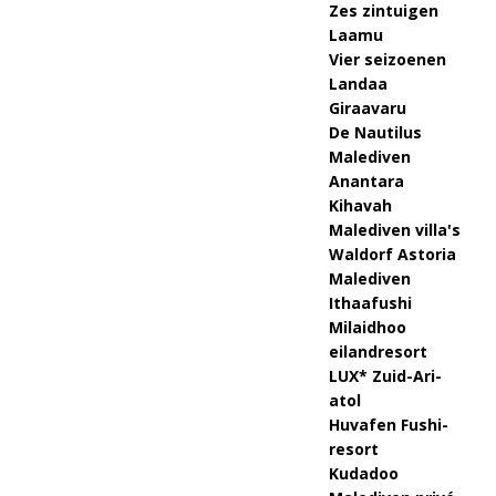
Zes zintuigen
Laamu
Vier seizoenen
Landaa
Giraavaru
De Nautilus
Malediven
Anantara
Kihavah
Malediven villa's
Waldorf Astoria
Malediven
Ithaafushi
Milaidhoo
eilandresort
LUX* Zuid-Ari-
atol
Huvafen Fushi-
resort
Kudadoo