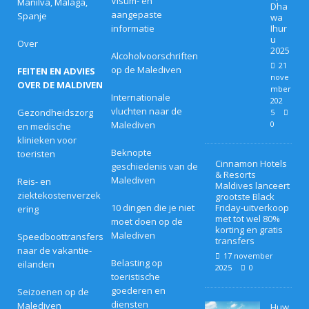
Visum- en
Manilva, Malaga,
Dha
aangepaste
Spanje
wa
informatie
Ihur
u
Over
2025
Alcoholvoorschriften
21
op de Malediven
FEITEN EN ADVIES
nove
OVER DE MALDIVEN
mber
Internationale
202
vluchten naar de
Gezondheidszorg
5
Malediven
0
en medische
klinieken voor
Beknopte
toeristen
Cinnamon Hotels
geschiedenis van de
& Resorts
Malediven
Reis- en
Maldives lanceert
ziektekostenverzek
grootste Black
10 dingen die je niet
Friday-uitverkoop
ering
met tot wel 80%
moet doen op de
korting en gratis
Malediven
Speedboottransfers
transfers
naar de vakantie-
17 november
Belasting op
eilanden
2025
0
toeristische
goederen en
Seizoenen op de
diensten
Malediven
Huw