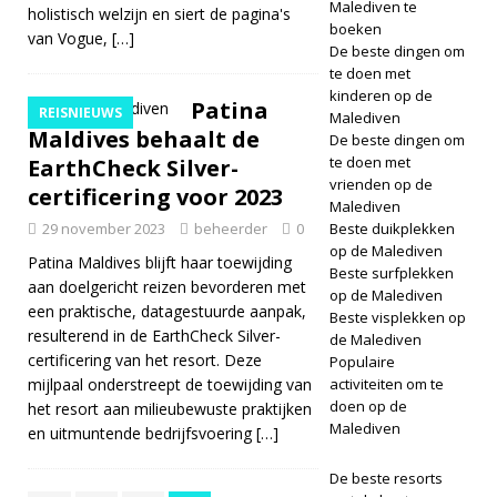
Malediven te
holistisch welzijn en siert de pagina's
boeken
van Vogue,
[…]
De beste dingen om
te doen met
kinderen op de
Patina
REISNIEUWS
Malediven
Maldives behaalt de
De beste dingen om
te doen met
EarthCheck Silver-
vrienden op de
certificering voor 2023
Malediven
29 november 2023
beheerder
0
Beste duikplekken
op de Malediven
Patina Maldives blijft haar toewijding
Beste surfplekken
aan doelgericht reizen bevorderen met
op de Malediven
een praktische, datagestuurde aanpak,
Beste visplekken op
resulterend in de EarthCheck Silver-
de Malediven
certificering van het resort. Deze
Populaire
mijlpaal onderstreept de toewijding van
activiteiten om te
doen op de
het resort aan milieubewuste praktijken
Malediven
en uitmuntende bedrijfsvoering
[…]
De beste resorts