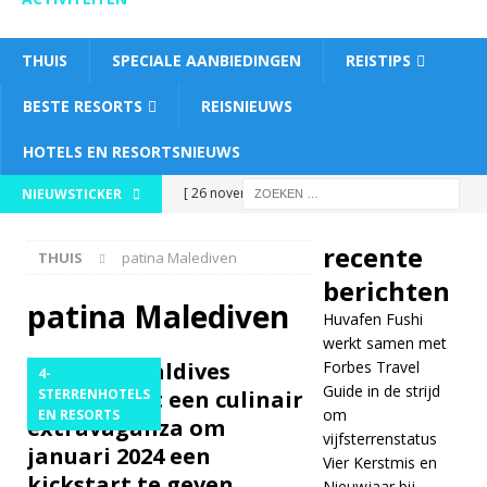
THUIS
SPECIALE AANBIEDINGEN
REISTIPS
BESTE RESORTS
REISNIEUWS
HOTELS EN RESORTSNIEUWS
[ 26 november
NIEUWSTICKER
2025 ]
Huvafen
recente
THUIS
patina Malediven
Fushi werkt samen
berichten
met Forbes Travel
patina Malediven
Huvafen Fushi
Guide in de strijd
werkt samen met
Patina Maldives
Forbes Travel
4-
om
Guide in de strijd
presenteert een culinair
STERRENHOTELS
om
EN RESORTS
vijfsterrenstatus
extravaganza om
vijfsterrenstatus
januari 2024 een
5-
Vier Kerstmis en
kickstart te geven
Nieuwjaar bij