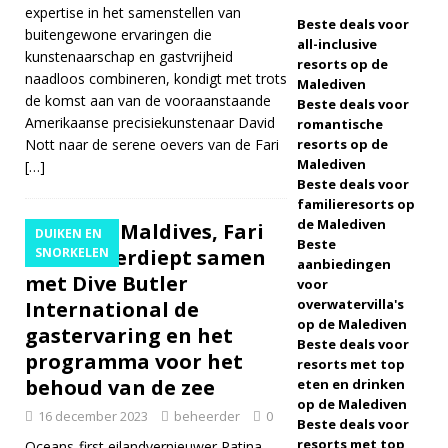
expertise in het samenstellen van
Beste deals voor
2025
SPECIALE
buitengewone ervaringen die
all-inclusive
kunstenaarschap en gastvrijheid
AANBIEDINGEN
resorts op de
naadloos combineren, kondigt met trots
Malediven
[ 17 november
de komst aan van de vooraanstaande
Beste deals voor
Amerikaanse precisiekunstenaar David
romantische
2025 ]
Cinnamon
Nott naar de serene oevers van de Fari
resorts op de
Malediven
[…]
Hotels & Resorts
Beste deals voor
Maldives lanceert
familieresorts op
de Malediven
Patina Maldives, Fari
DUIKEN EN
grootste Black
Beste
Islands verdiept samen
SNORKELEN
aanbiedingen
Friday-uitverkoop
met Dive Butler
voor
met tot wel 80%
overwatervilla's
International de
op de Malediven
gastervaring en het
korting en gratis
Beste deals voor
programma voor het
resorts met top
transfers
behoud van de zee
eten en drinken
SPECIALE
op de Malediven
16 december 2023
beheerder
0
Beste deals voor
AANBIEDINGEN
resorts met top
Oceans-first eilandvernieuwer Patina