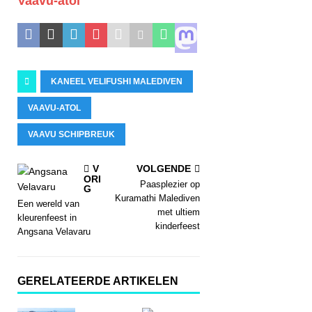
Vaavu-atol
KANEEL VELIFUSHI MALEDIVEN
VAAVU-ATOL
VAAVU SCHIPBREUK
V
VOLGENDE
ORI
Paasplezier op
G
Kuramathi Malediven
Een wereld van
met ultiem
kleurenfeest in
kinderfeest
Angsana Velavaru
GERELATEERDE ARTIKELEN