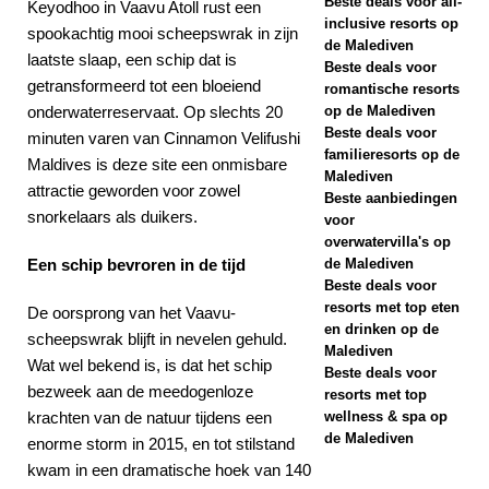
Beste deals voor all-
Keyodhoo in Vaavu Atoll rust een
inclusive resorts op
spookachtig mooi scheepswrak in zijn
2025
de Malediven
laatste slaap, een schip dat is
Beste deals voor
SPECIALE
getransformeerd tot een bloeiend
romantische resorts
AANBIEDINGEN
onderwaterreservaat. Op slechts 20
op de Malediven
Beste deals voor
minuten varen van Cinnamon Velifushi
[ 17 november
familieresorts op de
Maldives is deze site een onmisbare
Malediven
2025 ]
Cinnamon
attractie geworden voor zowel
Beste aanbiedingen
snorkelaars als duikers.
Hotels & Resorts
voor
overwatervilla's op
Maldives lanceert
Een schip bevroren in de tijd
de Malediven
Beste deals voor
grootste Black
resorts met top eten
De oorsprong van het Vaavu-
en drinken op de
Friday-uitverkoop
scheepswrak blijft in nevelen gehuld.
Malediven
Wat wel bekend is, is dat het schip
met tot wel 80%
Beste deals voor
bezweek aan de meedogenloze
resorts met top
korting en gratis
krachten van de natuur tijdens een
wellness & spa op
de Malediven
transfers
enorme storm in 2015, en tot stilstand
kwam in een dramatische hoek van 140
SPECIALE