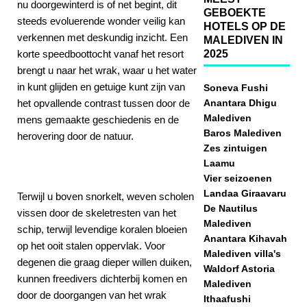
nu doorgewinterd is of net begint, dit
GEBOEKTE
steeds evoluerende wonder veilig kan
HOTELS OP DE
verkennen met deskundig inzicht. Een
MALEDIVEN IN
korte speedboottocht vanaf het resort
2025
brengt u naar het wrak, waar u het water
in kunt glijden en getuige kunt zijn van
Soneva Fushi
het opvallende contrast tussen door de
Anantara Dhigu
Malediven
mens gemaakte geschiedenis en de
Baros Malediven
herovering door de natuur.
Zes zintuigen
Laamu
Vier seizoenen
Landaa Giraavaru
Terwijl u boven snorkelt, weven scholen
De Nautilus
vissen door de skeletresten van het
Malediven
schip, terwijl levendige koralen bloeien
Anantara Kihavah
op het ooit stalen oppervlak. Voor
Malediven villa's
degenen die graag dieper willen duiken,
Waldorf Astoria
kunnen freedivers dichterbij komen en
Malediven
door de doorgangen van het wrak
Ithaafushi