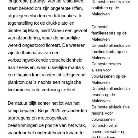
'ongerepte paradijs' van de Malediven,
De beste resorts voor
staat bekend om zijn ongerepte riffen,
bruiloften op de
Malediven
afgelegen eilanden en duiklocaties. In
tegenstelling tot de drukke atollen
De beste
dichter bij Malé, biedt Vaavu een gevoel
familieresorts op de
van afzondering, waar de natuurlijke
Malediven
wereld ongestoord floreert. De wateren
De beste all-inclusive
familieresorts op de
zijn de thuisbasis van een
Malediven
verbazingwekkende verscheidenheid
De beste resorts
aan zeeleven, waar u sierlijke manta's
alleen voor
en rifhaaien kunt vinden tot lichtgevend
volwassenen op de
plankton dat 's nachts een magische
Malediven
De beste all-inclusive
bioluminescente vertoning creëert.
resorts op de
Malediven
De natuur blijft echter het lot van het
De beste all-inclusive
schip bepalen. Begin 2025 veranderden
resorts voor
stortregens en meedogenloze
volwassenen
zeestromingen de positie van het wrak,
De beste villa's
boven het water op
waardoor het ondersteboven kwam te
de Malediven