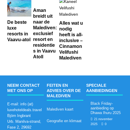
Aman
breidt uit
naar de
De beste
Alles wat u
Malediven:
luxe
nodig
exclusief
resorts in
heeft is all-
resort en
Vaavu-atol
inclusive –
residentie
Cinnamon
s in Vaavu
Velifushi
Atoll
Malediven
NEEM CONTACT
FEITEN EN
SPECIALE
MET ONS OP
ADVIES OVER DE
AANBIEDINGEN
MALEDIVEN
Black Friday-
E-mail: info (at)
aanbieding op
Malediven kaart
luxehoteldeals.travel
Dhawa Ihuru 2025
Björn Ingbrant
21 november
Geografie en klimaat
Urb. Manilva-strand,
2025
0
Fase 2, 29692