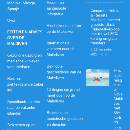
Visum- en
Manilva, Malaga,
aangepaste
Spanje
Cinnamon Hotels
informatie
& Resorts
Maldives lanceert
Over
grootste Black
Alcoholvoorschriften
Friday-uitverkoop
op de Malediven
FEITEN EN ADVIES
met tot wel 80%
OVER DE
korting en gratis
Internationale
transfers
MALDIVEN
vluchten naar de
17 november
Malediven
2025
0
Gezondheidszorg en
medische klinieken
Beknopte
voor toeristen
Huw
geschiedenis van de
elijks
Malediven
Reis- en
reisg
ziektekostenverzeker
eluk
10 dingen die je niet
bij
ing
Nova
moet doen op de
Maldi
Malediven
Speedboottransfers
ves
naar de vakantie-
met
Belasting op
55%
eilanden
korti
toeristische goederen
ng
en diensten
Seizoenen op de
13