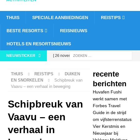
THUIS
SPECIALE AANBIEDINGEN
REISTIPS
BESTE RESORTS
REISNIEUWS
HOTELS EN RESORTSNIEUWS
NIEUWSTICKER
[ 26 november
2025 ]
Huvafen
recente
THUIS
REISTIPS
DUIKEN
Fushi werkt samen
EN SNORKELEN
Schipbreuk van
berichten
Vaavu – een verhaal in beweging
met Forbes Travel
Huvafen Fushi
Guide in de strijd
werkt samen met
Schipbreuk van
Forbes Travel
om
Guide in de strijd
Vaavu – een
om vijfsterrenstatus
vijfsterrenstatus
Vier Kerstmis en
verhaal in
5-
Nieuwjaar bij
Vakkaru Maldives