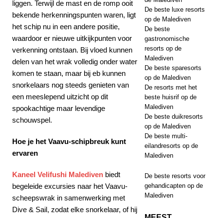
liggen. Terwijl de mast en de romp ooit
De beste luxe resorts
bekende herkenningspunten waren, ligt
op de Malediven
het schip nu in een andere positie,
De beste
waardoor er nieuwe uitkijkpunten voor
gastronomische
resorts op de
verkenning ontstaan. Bij vloed kunnen
Malediven
delen van het wrak volledig onder water
De beste sparesorts
komen te staan, maar bij eb kunnen
op de Malediven
snorkelaars nog steeds genieten van
De resorts met het
een meeslepend uitzicht op dit
beste huisrif op de
Malediven
spookachtige maar levendige
De beste duikresorts
schouwspel.
op de Malediven
De beste multi-
Hoe je het Vaavu-schipbreuk kunt
eilandresorts op de
ervaren
Malediven
Kaneel Velifushi Malediven
biedt
De beste resorts voor
begeleide excursies naar het Vaavu-
gehandicapten op de
Malediven
scheepswrak in samenwerking met
Dive & Sail, zodat elke snorkelaar, of hij
MEEST