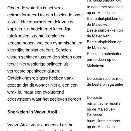
De beste dingen om
te doen met vrienden
Onder de waterlijn is het wrak
op de Malediven
getransformeerd tot een bloeiende oase
Beste duikplekken op
in zee. Het stuurhuis en dek van de
de Malediven
kapitein zijn bedekt met levendige
Beste surfplekken op
tafelkoralen, zachte koralen en
de Malediven
Beste visplekken op
zeeanemonen, wat een dynamische en
de Malediven
kleurrijke habitat creëert. Scholen
Populaire activiteiten
vissen schieten tussen de spleten door,
om te doen op de
terwijl nieuwsgierige palingen uit
Malediven
verroeste openingen gluren.
Ontdekkingsreizigers hebben vaak
De beste resorts met
de beste prijsgarantie
gezegd dat dit wonder niet alleen een
wrak is, maar een evoluerend
De beste
ecosysteem waar het zeeleven floreert.
romantische resorts
op de Malediven
Snorkelen in Vaavu Atoll
De beste
huwelijksreisresorts
Vaavu Atoll, vaak aangeduid als het
op de Malediven