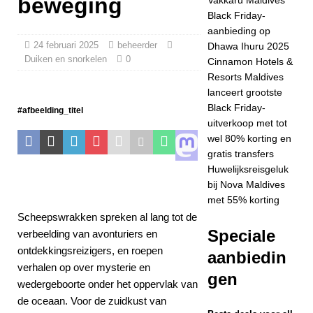
beweging
STERRENHOTEL
Black Friday-
S EN RESORTS
aanbieding op
24 februari 2025
beheerder
Dhawa Ihuru 2025
[ 24 november
Duiken en snorkelen
0
Cinnamon Hotels &
2025 ]
Vier
Resorts Maldives
lanceert grootste
Kerstmis en
Black Friday-
#afbeelding_titel
Nieuwjaar bij
uitverkoop met tot
wel 80% korting en
Vakkaru Maldives
gratis transfers
5-
Huwelijksreisgeluk
bij Nova Maldives
STERRENHOTEL
met 55% korting
S EN RESORTS
Scheepswrakken spreken al lang tot de
Speciale
verbeelding van avonturiers en
[ 21 november
ontdekkingsreizigers, en roepen
aanbiedin
2025 ]
Black
verhalen op over mysterie en
gen
wedergeboorte onder het oppervlak van
Friday-aanbieding
de oceaan. Voor de zuidkust van
op Dhawa Ihuru