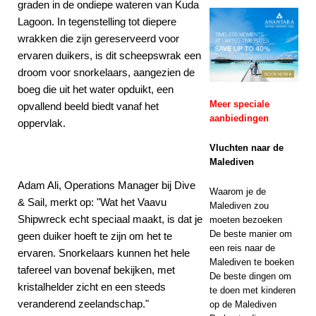
graden in de ondiepe wateren van Kuda
AANBIEDINGEN
Lagoon. In tegenstelling tot diepere
wrakken die zijn gereserveerd voor
[ 13 november
ervaren duikers, is dit scheepswrak een
2025 ]
droom voor snorkelaars, aangezien de
boeg die uit het water opduikt, een
Huwelijksreisgeluk
Meer speciale
opvallend beeld biedt vanaf het
bij Nova Maldives
aanbiedingen
oppervlak.
met 55% korting
Vluchten naar de
SPECIALE
Malediven
Adam Ali, Operations Manager bij Dive
AANBIEDINGEN
Waarom je de
& Sail, merkt op: "Wat het Vaavu
Malediven zou
Shipwreck echt speciaal maakt, is dat je
moeten bezoeken
De beste manier om
geen duiker hoeft te zijn om het te
een reis naar de
ervaren. Snorkelaars kunnen het hele
Malediven te boeken
tafereel van bovenaf bekijken, met
De beste dingen om
kristalhelder zicht en een steeds
te doen met kinderen
veranderend zeelandschap."
op de Malediven