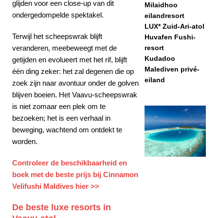
glijden voor een close-up van dit
Milaidhoo
ondergedompelde spektakel.
eilandresort
LUX* Zuid-Ari-atol
Terwijl het scheepswrak blijft
Huvafen Fushi-
veranderen, meebeweegt met de
resort
Kudadoo
getijden en evolueert met het rif, blijft
Malediven privé-
één ding zeker: het zal degenen die op
eiland
zoek zijn naar avontuur onder de golven
blijven boeien. Het Vaavu-scheepswrak
is niet zomaar een plek om te
bezoeken; het is een verhaal in
beweging, wachtend om ontdekt te
worden.
Controleer de beschikbaarheid en
boek met de beste prijs bij Cinnamon
Velifushi Maldives hier >>
De beste luxe resorts in