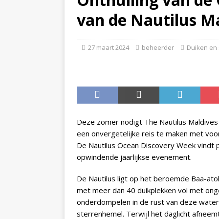
van de Nautilus M
AANBIEDINGEN
[ 17 november 2025 ]
Cin
27 maart 2024
beheerder
Duiken en
uitverkoop met tot wel 80
[ 13 november 2025 ]
Huw
AANBIEDINGEN
Deze zomer nodigt The Nautilus Maldives
een onvergetelijke reis te maken met voor
De Nautilus Ocean Discovery Week vindt pl
opwindende jaarlijkse evenement.
De Nautilus ligt op het beroemde Baa-at
met meer dan 40 duikplekken vol met ongel
onderdompelen in de rust van deze water
sterrenhemel. Terwijl het daglicht afneem