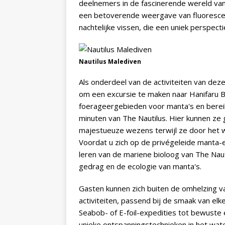
deelnemers in de fascinerende wereld van
een betoverende weergave van fluorescer
nachtelijke vissen, die een uniek perspec
Nautilus Malediven
Als onderdeel van de activiteiten van de
om een excursie te maken naar Hanifaru B
foerageergebieden voor manta's en berei
minuten van The Nautilus. Hier kunnen ze
majestueuze wezens terwijl ze door het wa
Voordat u zich op de privégeleide manta-
leren van de mariene bioloog van The Nauti
gedrag en de ecologie van manta's.
Gasten kunnen zich buiten de omhelzing v
activiteiten, passend bij de smaak van el
Seabob- of E-foil-expedities tot bewuste 
unieke ontspanningstechnieken in het wat