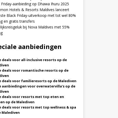
 Friday-aanbieding op Dhawa Ihuru 2025
mon Hotels & Resorts Maldives lanceert
ste Black Friday-uitverkoop met tot wel 80%
ng en gratis transfers
ijksreisgeluk bij Nova Maldives met 55%
ng
eciale aanbiedingen
 deals voor all-inclusive resorts op de
diven
 deals voor romantische resorts op de
diven
 deals voor familieresorts op de Malediven
 aanbiedingen voor overwatervilla's op de
diven
 deals voor resorts met top eten en
ken op de Malediven
 deals voor resorts met top wellness & spa
e Malediven