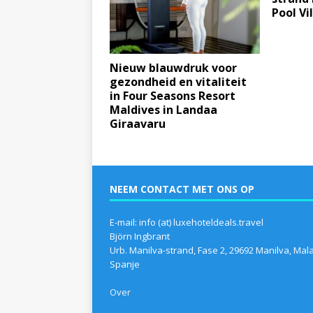
Pool Vi
Nieuw blauwdruk voor
gezondheid en vitaliteit
in Four Seasons Resort
Maldives in Landaa
Giraavaru
NEEM CONTACT MET ONS OP
E-mail: info (at) luxehoteldeals.travel
Björn Ingbrant
Urb. Manilva-strand, Fase 2, 29692 Manilva, Mal
Spanje
Over