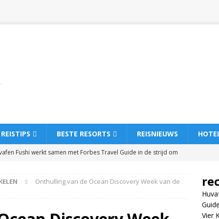
REISTIPS
BESTE RESORTS
REISNIEUWS
HOTE
afen Fushi werkt samen met Forbes Travel Guide in de strijd om
RRENHOTELS EN RESORTS
re
KELEN
Onthulling van de Ocean Discovery Week van de
r Kerstmis en Nieuwjaar bij Vakkaru Maldives
5-
Huva
RTS
Guide
 Ocean Discovery Week
Vier 
ack Friday-aanbieding op Dhawa Ihuru 2025
SPECIALE