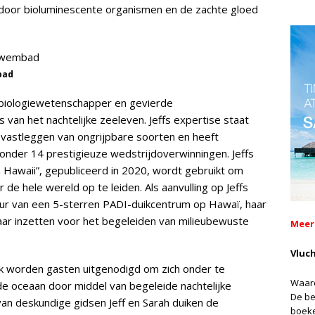
t door bioluminescente organismen en de zachte gloed
bad
 biologiewetenschapper en gevierde
 van het nachtelijke zeeleven. Jeffs expertise staat
vastleggen van ongrijpbare soorten en heeft
onder 14 prestigieuze wedstrijdoverwinningen. Jeffs
n Hawaii”, gepubliceerd in 2020, wordt gebruikt om
e hele wereld op te leiden. Als aanvulling op Jeffs
teur van een 5-sterren PADI-duikcentrum op Hawaï, haar
jaar inzetten voor het begeleiden van milieubewuste
Meer
Vluc
k worden gasten uitgenodigd om zich onder te
Waaro
e oceaan door middel van begeleide nachtelijke
De be
van deskundige gidsen Jeff en Sarah duiken de
boek