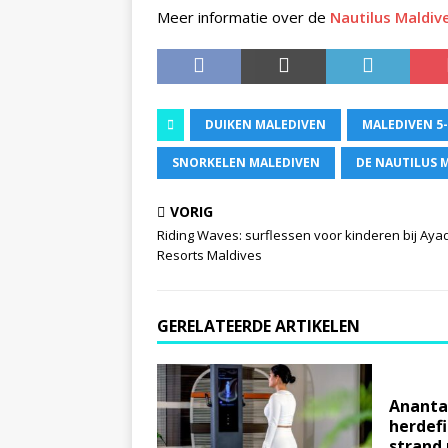
Meer informatie over de
Nautilus Maldiv
DUIKEN MALEDIVEN
MALEDIVEN 5
SNORKELEN MALEDIVEN
DE NAUTILUS 
VORIG
Riding Waves: surflessen voor kinderen bij Aya
Resorts Maldives
GERELATEERDE ARTIKELEN
Ananta
herdefi
strand