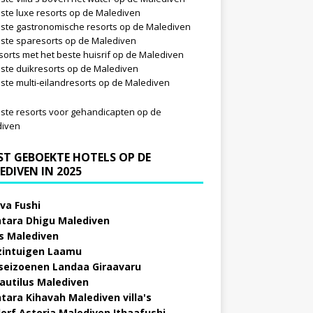
ste luxe resorts op de Malediven
ste gastronomische resorts op de Malediven
ste sparesorts op de Malediven
sorts met het beste huisrif op de Malediven
ste duikresorts op de Malediven
ste multi-eilandresorts op de Malediven
ste resorts voor gehandicapten op de
diven
ST GEBOEKTE HOTELS OP DE
EDIVEN IN 2025
va Fushi
tara Dhigu Malediven
s Malediven
zintuigen Laamu
 seizoenen Landaa Giraavaru
autilus Malediven
tara Kihavah Malediven villa's
orf Astoria Malediven Ithaafushi