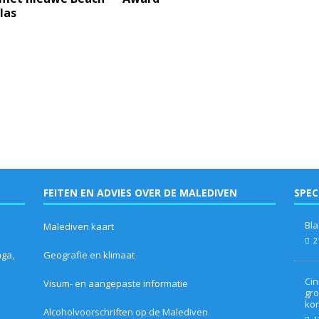
llas
FEITEN EN ADVIES OVER DE MALEDIVEN
SPEC
Bla
Malediven kaart
2
aga,
Geografie en klimaat
Cin
Visum- en aangepaste informatie
gro
kor
Alcoholvoorschriften op de Malediven