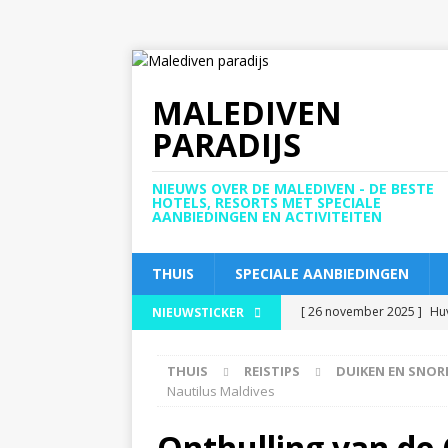
MALEDIVEN
PARADIJS
NIEUWS OVER DE MALEDIVEN - DE BESTE
HOTELS, RESORTS MET SPECIALE
AANBIEDINGEN EN ACTIVITEITEN
THUIS
SPECIALE AANBIEDINGEN
[ 26 november 2025 ]
Huv
NIEUWSTICKER
vijfsterrenstatus
5-STE
THUIS
REISTIPS
DUIKEN EN SNOR
[ 24 november 2025 ]
Vie
Nautilus Maldives
STERRENHOTELS EN RESO
Onthulling van de
[ 21 november 2025 ]
Bl