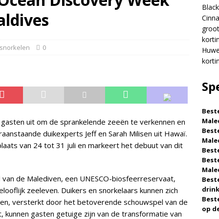
Black
aldives
Cinna
groot
namon Hotels & Resorts Maldives lanceert grootste Black Friday-
korti
 snorkelen
0
% korting en gratis transfers
SPECIALE AANBIEDINGEN
Huwel
korti
elijksreisgeluk bij Nova Maldives met 55% korting
SPECIALE
Sp
Beste
Male
 gasten uit om de sprankelende zeeën te verkennen en
Beste
aanstaande duikexperts Jeff en Sarah Milisen uit Hawaï.
Male
aats van 24 tot 31 juli en markeert het debuut van dit
Beste
Beste
Male
ol van de Malediven, een UNESCO-biosfeerreservaat,
Beste
drin
ooflijk zeeleven. Duikers en snorkelaars kunnen zich
Beste
en, versterkt door het betoverende schouwspel van de
op d
t, kunnen gasten getuige zijn van de transformatie van