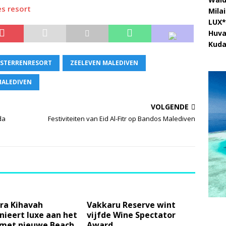
es resort
Mila
LUX*
Huva
Kuda
-STERRENRESORT
ZEELEVEN MALEDIVEN
MALEDIVEN
VOLGENDE
da
Festiviteiten van Eid Al-Fitr op Bandos Malediven
ra Kihavah
Vakkaru Reserve wint
nieert luxe aan het
vijfde Wine Spectator
 met nieuwe Beach
Award