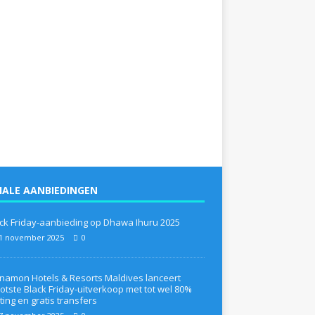
IALE AANBIEDINGEN
ck Friday-aanbieding op Dhawa Ihuru 2025
1 november 2025
0
namon Hotels & Resorts Maldives lanceert
otste Black Friday-uitverkoop met tot wel 80%
ting en gratis transfers