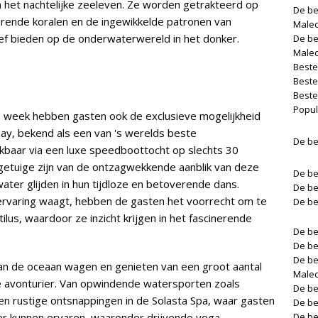
 het nachtelijke zeeleven. Ze worden getrakteerd op
De be
ende koralen en de ingewikkelde patronen van
Male
tief bieden op de onderwaterwereld in het donker.
De be
Male
Beste
Beste
Beste
Popul
ze week hebben gasten ook de exclusieve mogelijkheid
ay, bekend als een van 's werelds beste
De be
kbaar via een luxe speedboottocht op slechts 30
 getuige zijn van de ontzagwekkende aanblik van deze
De be
ter glijden in hun tijdloze en betoverende dans.
De be
ervaring waagt, hebben de gasten het voorrecht om te
De be
lus, waardoor ze inzicht krijgen in het fascinerende
De be
De be
De be
an de oceaan wagen en genieten van een groot aantal
Male
ke avonturier. Van opwindende watersporten zoals
De be
en rustige ontsnappingen in de Solasta Spa, waar gasten
De be
er kunnen ervaren, waaronder drijvende yoga,
De be