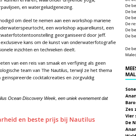
De be
paviljoen, en watergeluidgenezing.
De be
De be
enodigd om deel te nemen aan een workshop mariene
De re
nderwaterspeurtocht, een workshop aquarelkunst, een
De be
waterfototentoonstelling georganiseerd door Jeff.
De be
 exclusieve kans om de kunst van onderwaterfotografie
De be
sionele inzichten en technieken deelt.
Male
ten van een reis van smaak en verfijning als geen
MEE
ologische team van The Nautilus, terwijl ze het thema
MAL
 geïnspireerde cocktailcreaties en zorgvuldig
Sone
Anan
tilus Ocean Discovery Week, een uniek evenement dat
Baro
Zes 
Vier
rheid en beste prijs bij Nautilus
De N
Anan
Wald