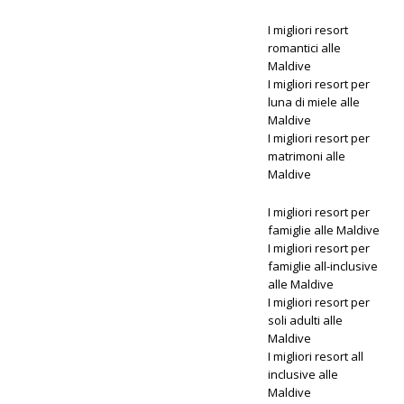
SPECIALI
I migliori resort
[ 13
romantici alle
Maldive
novembre
I migliori resort per
2025 ]
luna di miele alle
Maldive
Luna di
I migliori resort per
matrimoni alle
miele da
Maldive
sogno al
I migliori resort per
Nova
famiglie alle Maldive
I migliori resort per
Maldives
famiglie all-inclusive
alle Maldive
con 55%
I migliori resort per
di sconto
soli adulti alle
Maldive
I migliori resort all
inclusive alle
OFFERTE
Maldive