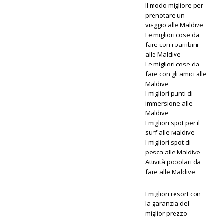
Il modo migliore per
Maldives
prenotare un
lancia la
viaggio alle Maldive
Le migliori cose da
più
fare con i bambini
alle Maldive
grande
Le migliori cose da
fare con gli amici alle
offerta del
Maldive
Black
I migliori punti di
immersione alle
Friday con
Maldive
I migliori spot per il
sconti fino
surf alle Maldive
a 80% e
I migliori spot di
pesca alle Maldive
trasferime
Attività popolari da
fare alle Maldive
nti gratuiti
I migliori resort con
la garanzia del
OFFERTE
miglior prezzo