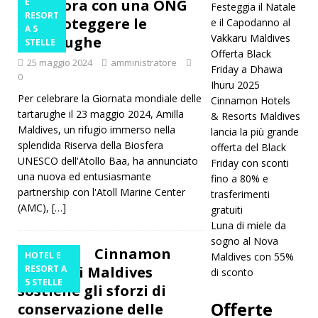
collabora con una ONG
E
Festeggia il Natale
RESORT
per proteggere le
e il Capodanno al
Travel
A 5
Vakkaru Maldives
tartarughe
STELLE
Guide per
Offerta Black
25 maggio 2024
amministratore
Friday a Dhawa
ottenere
0
Ihuru 2025
lo status
Per celebrare la Giornata mondiale delle
Cinnamon Hotels
tartarughe il 23 maggio 2024, Amilla
& Resorts Maldives
di cinque
Maldives, un rifugio immerso nella
lancia la più grande
splendida Riserva della Biosfera
stelle
offerta del Black
UNESCO dell'Atollo Baa, ha annunciato
Friday con sconti
HOTEL E
una nuova ed entusiasmante
fino a 80% e
partnership con l'Atoll Marine Center
RESORT A
trasferimenti
(AMC),
[…]
gratuiti
5 STELLE
Luna di miele da
sogno al Nova
[ 24
Cinnamon
HOTEL E
Maldives con 55%
novembre
Dhonveli Maldives
RESORT A
di sconto
5 STELLE
sostiene gli sforzi di
2025 ]
Offerte
conservazione delle
Festeggia