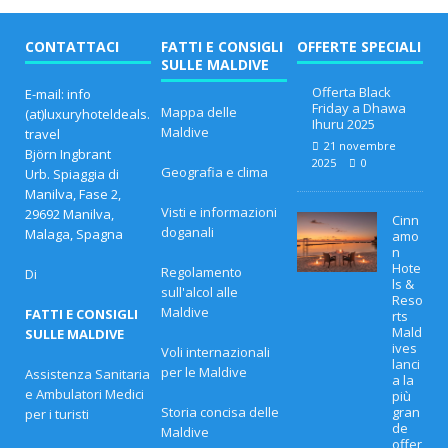
CONTATTACI
FATTI E CONSIGLI
OFFERTE SPECIALI
SULLE MALDIVE
Offerta Black
E-mail: info
Friday a Dhawa
Mappa delle
(at)luxuryhoteldeals.
Ihuru 2025
Maldive
travel
21 novembre
Björn Ingbrant
2025
0
Geografia e clima
Urb. Spiaggia di
Manilva, Fase 2,
Visti e informazioni
29692 Manilva,
Cinn
doganali
Malaga, Spagna
amo
n
Hote
Regolamento
Di
ls &
sull'alcol alle
Reso
Maldive
FATTI E CONSIGLI
rts
Mald
SULLE MALDIVE
ives
Voli internazionali
lanci
per le Maldive
Assistenza Sanitaria
a la
e Ambulatori Medici
più
Storia concisa delle
gran
per i turisti
de
Maldive
offer