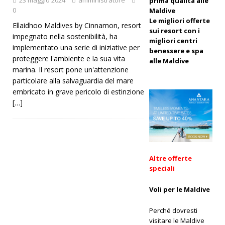
prima qualità alle
0
Maldive
Black
Le migliori offerte
Ellaidhoo Maldives by Cinnamon, resort
Friday a
sui resort con i
impegnato nella sostenibilità, ha
migliori centri
Dhawa
implementato una serie di iniziative per
benessere e spa
proteggere l'ambiente e la sua vita
alle Maldive
Ihuru 2025
marina. Il resort pone un'attenzione
particolare alla salvaguardia del mare
embricato in grave pericolo di estinzione
OFFERTE
[…]
SPECIALI
[ 17
novembre
Altre offerte
2025 ]
speciali
Cinnamon
Voli per le Maldive
Hotels &
Perché dovresti
Resorts
visitare le Maldive