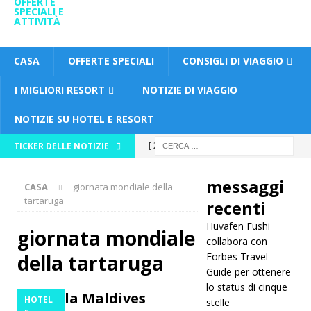
OFFERTE
SPECIALI E
ATTIVITÀ
CASA
OFFERTE SPECIALI
CONSIGLI DI VIAGGIO
I MIGLIORI RESORT
NOTIZIE DI VIAGGIO
NOTIZIE SU HOTEL E RESORT
[ 26
TICKER DELLE NOTIZIE
novembre
messaggi
CASA
giornata mondiale della
2025 ]
tartaruga
recenti
Huvafen
Huvafen Fushi
giornata mondiale
Fushi
collabora con
della tartaruga
Forbes Travel
collabora
Guide per ottenere
lo status di cinque
con
Amilla Maldives
HOTEL
stelle
Forbes