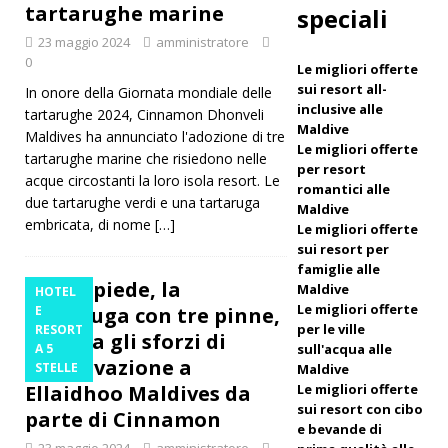
tartarughe marine
speciali
il Natale e
23 maggio 2024
amministratore
0
il
Le migliori offerte
sui resort all-
In onore della Giornata mondiale delle
Capodann
inclusive alle
tartarughe 2024, Cinnamon Dhonveli
Maldive
o al
Maldives ha annunciato l'adozione di tre
Le migliori offerte
tartarughe marine che risiedono nelle
Vakkaru
per resort
acque circostanti la loro isola resort. Le
romantici alle
Maldives
due tartarughe verdi e una tartaruga
Maldive
embricata, di nome
[…]
Le migliori offerte
HOTEL
sui resort per
E RESORT
famiglie alle
Treppiede, la
Maldive
HOTEL
A 5 STELLE
Le migliori offerte
tartaruga con tre pinne,
E
per le ville
RESORT
[ 21
stimola gli sforzi di
A 5
sull'acqua alle
conservazione a
STELLE
novembre
Maldive
Ellaidhoo Maldives da
Le migliori offerte
2025 ]
sui resort con cibo
parte di Cinnamon
e bevande di
Offerta
23 maggio 2024
amministratore