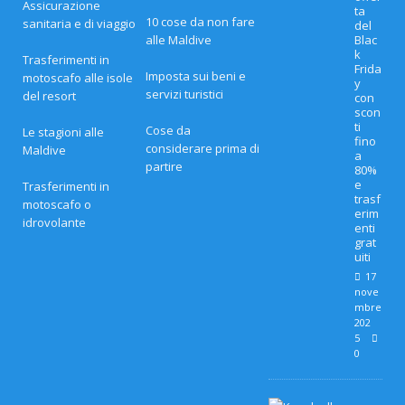
Assicurazione
ta
10 cose da non fare
sanitaria e di viaggio
del
alle Maldive
Blac
k
Trasferimenti in
Frida
Imposta sui beni e
motoscafo alle isole
y
servizi turistici
del resort
con
scon
ti
Cose da
Le stagioni alle
fino
considerare prima di
Maldive
a
partire
80%
e
Trasferimenti in
trasf
motoscafo o
erim
idrovolante
enti
grat
uiti
17
nove
mbre
202
5
0
L