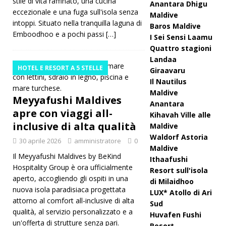
stile di vita raffinato, una cucina
Anantara Dhigu
eccezionale e una fuga sull'isola senza
Maldive
intoppi. Situato nella tranquilla laguna di
Baros Maldive
Emboodhoo e a pochi passi
[…]
I Sei Sensi Laamu
Quattro stagioni
Landaa
HOTEL E RESORT A 5 STELLE
Giraavaru
Il Nautilus
Maldive
Meyyafushi Maldives
Anantara
apre con viaggi all-
Kihavah Ville alle
inclusive di alta qualità
Maldive
Waldorf Astoria
30 aprile 2026
amministratore
0
Maldive
Il Meyyafushi Maldives by BeKind
Ithaafushi
Hospitality Group è ora ufficialmente
Resort sull'isola
aperto, accogliendo gli ospiti in una
di Milaidhoo
nuova isola paradisiaca progettata
LUX* Atollo di Ari
attorno al comfort all-inclusive di alta
Sud
qualità, al servizio personalizzato e a
Huvafen Fushi
un'offerta di strutture senza pari.
Resort