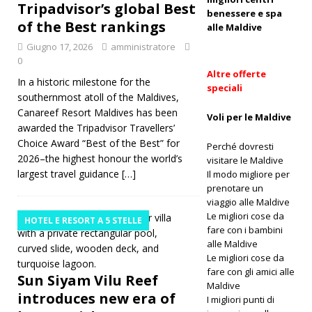
Tripadvisor’s global Best
Tripadvis
benessere e spa
of the Best rankings
alle Maldive
or’s global
Giugno 17, 2026
amministratore
Best of
0
Altre offerte
the Best
In a historic milestone for the
speciali
southernmost atoll of the Maldives,
rankings
Canareef Resort Maldives has been
Voli per le Maldive
HOTEL
awarded the Tripadvisor Travellers’
Choice Award “Best of the Best” for
Perché dovresti
E RESORT
2026–the highest honour the world’s
visitare le Maldive
A 5 STELLE
largest travel guidance
[…]
Il modo migliore per
prenotare un
[ Giugno
viaggio alle Maldive
Le migliori cose da
17, 2026 ]
HOTEL E RESORT A 5 STELLE
fare con i bambini
Sun Siyam
alle Maldive
Le migliori cose da
Vilu Reef
fare con gli amici alle
Sun Siyam Vilu Reef
Maldive
introduce
introduces new era of
I migliori punti di