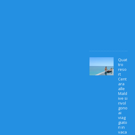
r
z
o
2
0
2
6
0
Quat
tro
reso
rt
Cent
ara
alle
Mald
ive si
rivol
gono
ai
viag
giato
ri in
vaca