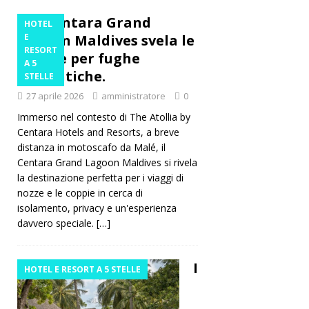
Il Centara Grand
HOTEL
Lagoon Maldives svela le
E
RESORT
offerte per fughe
A 5
romantiche.
STELLE
27 aprile 2026
amministratore
0
Immerso nel contesto di The Atollia by
Centara Hotels and Resorts, a breve
distanza in motoscafo da Malé, il
Centara Grand Lagoon Maldives si rivela
la destinazione perfetta per i viaggi di
nozze e le coppie in cerca di
isolamento, privacy e un'esperienza
davvero speciale.
[…]
I
HOTEL E RESORT A 5 STELLE