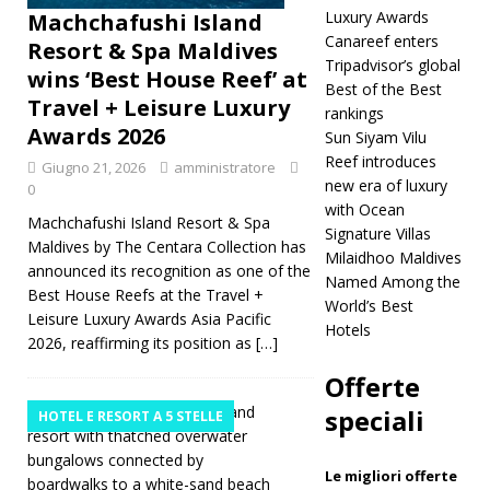
Luxury Awards
Machchafushi Island
Travel +
Canareef enters
Resort & Spa Maldives
Leisure
Tripadvisor’s global
wins ‘Best House Reef’ at
Best of the Best
Luxury
Travel + Leisure Luxury
rankings
Awards 2026
Awards
Sun Siyam Vilu
Reef introduces
Giugno 21, 2026
amministratore
2026
new era of luxury
0
HOTEL E
with Ocean
Machchafushi Island Resort & Spa
Signature Villas
RESORT A
Maldives by The Centara Collection has
Milaidhoo Maldives
announced its recognition as one of the
Named Among the
5 STELLE
Best House Reefs at the Travel +
World’s Best
Leisure Luxury Awards Asia Pacific
[ Giugno
Hotels
2026, reaffirming its position as
[…]
20, 2026 ]
Offerte
Six Senses
speciali
HOTEL E RESORT A 5 STELLE
Laamu
tops
Le migliori offerte