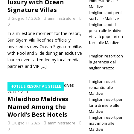
luxury with Ocean
s new era
immersione alle
Maldive
Signature Villas
of luxury
I migliori spot per il
Giugno 17, 2026
amministratore
surf alle Maldive
with
0
I migliori spot di
pesca alle Maldive
Ocean
In a milestone moment for the resort,
Attività popolari da
Sun Siyam Vilu Reef has officially
Signature
fare alle Maldive
unveiled its new Ocean Signature Villas
Villas
with Pool and Slide during an exclusive
I migliori resort con
launch event attended by local media,
HOTEL E
la garanzia del
partners and VIP
[…]
miglior prezzo
RESORT A
I migliori resort
5 STELLE
HOTEL E RESORT A 5 STELLE
romantici alle
[ Giugno
Maldive
Milaidhoo Maldives
I migliori resort per
11, 2026 ]
Named Among the
luna di miele alle
Maldive
Milaidhoo
World’s Best Hotels
I migliori resort per
Maldives
Giugno 11, 2026
amministratore
matrimoni alle
0
Maldive
Named