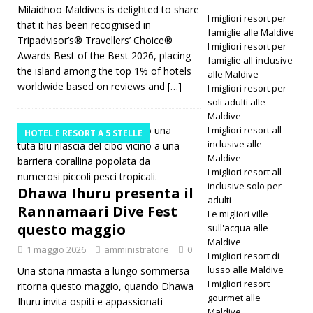
Milaidhoo Maldives is delighted to share
I migliori resort per
Among
that it has been recognised in
famiglie alle Maldive
Tripadvisor’s® Travellers’ Choice®
the
I migliori resort per
Awards Best of the Best 2026, placing
famiglie all-inclusive
World’s
the island among the top 1% of hotels
alle Maldive
worldwide based on reviews and
[…]
I migliori resort per
Best
soli adulti alle
Hotels
Maldive
I migliori resort all
HOTEL E RESORT A 5 STELLE
HOTEL E
inclusive alle
Maldive
RESORT A
I migliori resort all
inclusive solo per
5 STELLE
Dhawa Ihuru presenta il
adulti
Rannamaari Dive Fest
Le migliori ville
questo maggio
sull'acqua alle
Maldive
1 maggio 2026
amministratore
0
I migliori resort di
lusso alle Maldive
Una storia rimasta a lungo sommersa
I migliori resort
ritorna questo maggio, quando Dhawa
gourmet alle
Ihuru invita ospiti e appassionati
Maldive