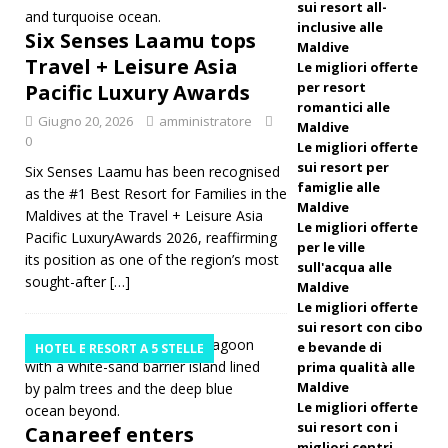
sui resort all-
Travel +
inclusive alle
Six Senses Laamu tops
Maldive
Leisure
Travel + Leisure Asia
Le migliori offerte
Asia
per resort
Pacific Luxury Awards
romantici alle
Pacific
Giugno 20, 2026
amministratore
Maldive
0
Le migliori offerte
Luxury
sui resort per
Six Senses Laamu has been recognised
Awards
famiglie alle
as the #1 Best Resort for Families in the
Maldive
Maldives at the Travel + Leisure Asia
HOTEL
Le migliori offerte
Pacific LuxuryAwards 2026, reaffirming
per le ville
E RESORT
its position as one of the region’s most
sull'acqua alle
sought-after
[…]
A 5 STELLE
Maldive
Le migliori offerte
[ Giugno
sui resort con cibo
e bevande di
HOTEL E RESORT A 5 STELLE
17, 2026 ]
prima qualità alle
Maldive
Canareef
Le migliori offerte
enters
sui resort con i
Canareef enters
migliori centri