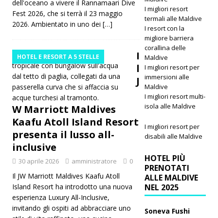
dell'oceano a vivere il Rannamaari Dive
I migliori resort
Fest 2026, che si terrà il 23 maggio
termali alle Maldive
2026. Ambientato in uno dei
[…]
I resort con la
migliore barriera
corallina delle
I
HOTEL E RESORT A 5 STELLE
Maldive
l
I migliori resort per
immersioni alle
J
Maldive
I migliori resort multi-
isola alle Maldive
W Marriott Maldives
Kaafu Atoll Island Resort
I migliori resort per
presenta il lusso all-
disabili alle Maldive
inclusive
HOTEL PIÙ
30 aprile 2026
amministratore
0
PRENOTATI
Il JW Marriott Maldives Kaafu Atoll
ALLE MALDIVE
Island Resort ha introdotto una nuova
NEL 2025
esperienza Luxury All-Inclusive,
invitando gli ospiti ad abbracciare uno
Soneva Fushi