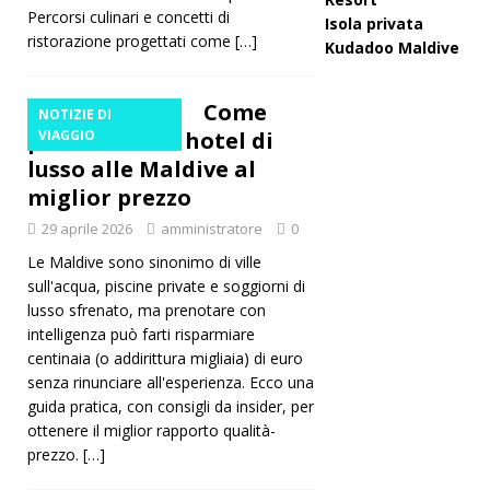
Percorsi culinari e concetti di
Isola privata
ristorazione progettati come
[…]
Kudadoo Maldive
Come
NOTIZIE DI
prenotare un hotel di
VIAGGIO
lusso alle Maldive al
miglior prezzo
29 aprile 2026
amministratore
0
Le Maldive sono sinonimo di ville
sull'acqua, piscine private e soggiorni di
lusso sfrenato, ma prenotare con
intelligenza può farti risparmiare
centinaia (o addirittura migliaia) di euro
senza rinunciare all'esperienza. Ecco una
guida pratica, con consigli da insider, per
ottenere il miglior rapporto qualità-
prezzo.
[…]