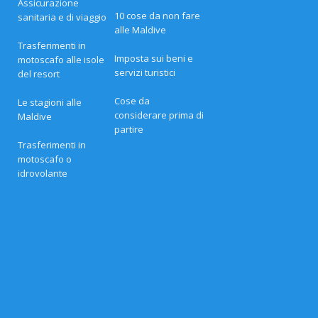
Assicurazione
e
10 cose da non fare
sanitaria e di viaggio
r
alle Maldive
t
e
Trasferimenti in
d
Imposta sui beni e
motoscafo alle isole
i
servizi turistici
del resort
P
a
s
Cose da
Le stagioni alle
q
considerare prima di
Maldive
u
partire
a
n
Trasferimenti in
e
motoscafo o
i
idrovolante
r
e
s
o
r
t
d
i
l
u
s
s
o