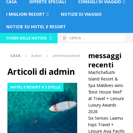
CASA
OFFERTE SPECIALI
CONSIGLI DI VIAGGIO
I MIGLIORI RESORT
NOTIZIE DI VIAGGIO
NOTIZIE SU HOTEL E RESORT
[ Giugno
TICKER DELLE NOTIZIE
21, 2026 ]
messaggi
CASA
Autori
amministratore
Machchaf
recenti
ushi Island
Articoli di
admin
Machchafushi
Resort &
Island Resort &
Spa Maldives wins
HOTEL E RESORT A 5 STELLE
Spa
‘Best House Reef’
at Travel + Leisure
Maldives
Luxury Awards
wins ‘Best
2026
Six Senses Laamu
House
tops Travel +
Reef’ at
Leisure Asia Pacific