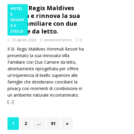
Il St. Regis Maldives
HOTEL
amplia e rinnova la sua
E
RESORT
villa familiare con due
A 5
camere da letto.
STELLE
10 aprile 2026
amministratore
0
Il St. Regis Maldives Vommuli Resort ha
presentato la sua rinnovata Villa
Familiare con Due Camere da letto,
attentamente riprogettata per offrire
un'esperienza di livello superiore alle
famiglie che desiderano conciliare la
privacy con momenti di condivisione in
un ambiente naturale incontaminato.
[…]
1
2
…
91
»