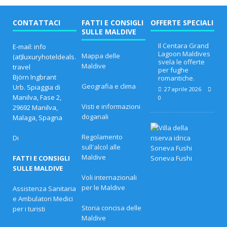
CONTATTACI
FATTI E CONSIGLI
OFFERTE SPECIALI
SULLE MALDIVE
Il Centara Grand
E-mail: info
Lagoon Maldives
Mappa delle
(at)luxuryhoteldeals.
svela le offerte
Maldive
travel
per fughe
Björn Ingbrant
romantiche.
Geografia e clima
Urb. Spiaggia di
27 aprile 2026
Manilva, Fase 2,
0
Visti e informazioni
29692 Manilva,
doganali
Malaga, Spagna
L
e
Regolamento
Di
m
sull'alcol alle
i
Maldive
FATTI E CONSIGLI
g
l
SULLE MALDIVE
i
Voli internazionali
o
per le Maldive
Assistenza Sanitaria
r
e Ambulatori Medici
i
Storia concisa delle
o
per i turisti
f
Maldive
f