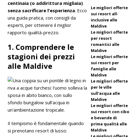
centinaia (o addirittura migliaia)
Le migliori offerte
scoperte
senza sacrificare l'esperienza
. Ecco
sui resort all-
una guida pratica, con consigli da
marine.
inclusive alle
esperti, per ottenere il miglior
Maldive
HOTEL
rapporto qualità-prezzo.
Le migliori offerte
per resort
E RESORT
romantici alle
1. Comprendere le
A 5 STELLE
Maldive
stagioni dei prezzi
Le migliori offerte
[16 aprile
sui resort per
alle Maldive
famiglie alle
2026]
Maldive
Le migliori offerte
COMO
per le ville
Maalifushi
sull'acqua alle
Maldive
offre surf
Le migliori offerte
sui resort con cibo
negli atolli
e bevande di
Il tempismo è fondamentale quando
meridiona
prima qualità alle
Maldive
si prenotano resort di lusso:
li
Le migliori offerte