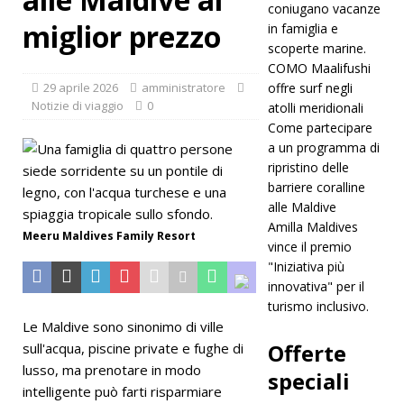
coniugano vacanze
miglior prezzo
in famiglia e
prezzo
scoperte marine.
NOTIZIE
COMO Maalifushi
29 aprile 2026
amministratore
offre surf negli
DI
Notizie di viaggio
0
atolli meridionali
VIAGGIO
Come partecipare
a un programma di
[19 aprile
ripristino delle
2026]
I
barriere coralline
alle Maldive
Four
Amilla Maldives
Meeru Maldives Family Resort
Seasons
vince il premio
"Iniziativa più
Resorts
innovativa" per il
turismo inclusivo.
Maldives
Le Maldive sono sinonimo di ville
coniugano
Offerte
sull'acqua, piscine private e fughe di
vacanze in
lusso, ma prenotare in modo
speciali
intelligente può farti risparmiare
famiglia e