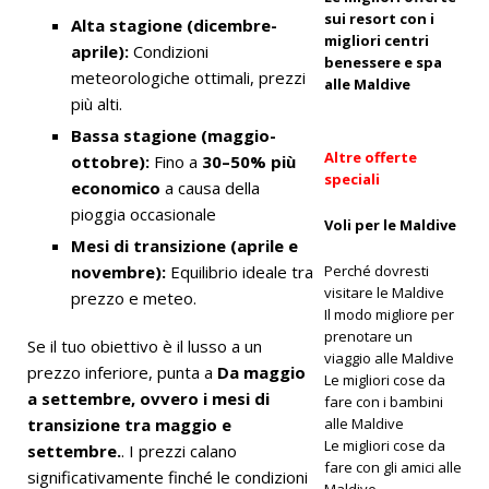
sui resort con i
Alta stagione (dicembre-
HOTEL E
migliori centri
aprile):
Condizioni
RESORT A
benessere e spa
meteorologiche ottimali, prezzi
alle Maldive
5 STELLE
più alti.
Bassa stagione (maggio-
[ 3 aprile
Altre offerte
ottobre):
Fino a
30–50% più
2026 ]
speciali
economico
a causa della
Come
pioggia occasionale
Voli per le Maldive
Mesi di transizione (aprile e
partecipar
novembre):
Equilibrio ideale tra
Perché dovresti
e a un
visitare le Maldive
prezzo e meteo.
Il modo migliore per
program
prenotare un
Se il tuo obiettivo è il lusso a un
ma di
viaggio alle Maldive
prezzo inferiore, punta a
Da maggio
Le migliori cose da
ripristino
a settembre, ovvero i mesi di
fare con i bambini
transizione tra maggio e
alle Maldive
delle
Le migliori cose da
settembre.
. I prezzi calano
fare con gli amici alle
barriere
significativamente finché le condizioni
Maldive