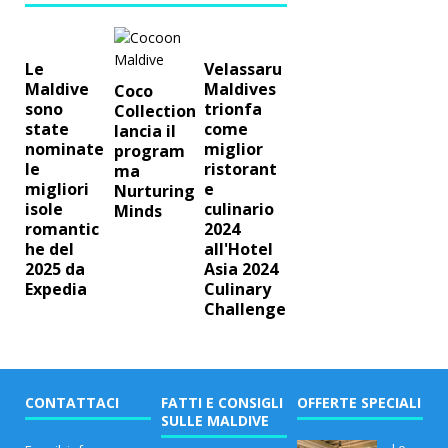
Le
Velassaru
Maldive
Maldives
Coco
sono
trionfa
Collection
state
come
lancia il
nominate
miglior
program
le
ristorant
ma
migliori
e
Nurturing
isole
culinario
Minds
romantic
2024
he del
all'Hotel
2025 da
Asia 2024
Expedia
Culinary
Challenge
CONTATTACI
FATTI E CONSIGLI
OFFERTE SPECIALI
SULLE MALDIVE
Le