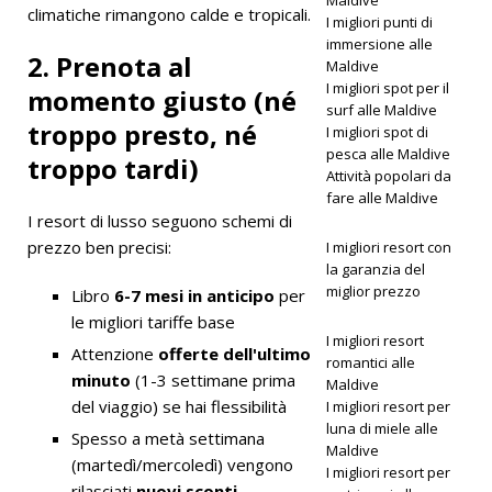
climatiche rimangono calde e tropicali.
coralline
I migliori punti di
immersione alle
alle
2. Prenota al
Maldive
I migliori spot per il
momento giusto (né
Maldive
surf alle Maldive
troppo presto, né
I migliori spot di
pesca alle Maldive
troppo tardi)
IMMERSIO
Attività popolari da
fare alle Maldive
NI E
I resort di lusso seguono schemi di
SNORKELI
prezzo ben precisi:
I migliori resort con
la garanzia del
NG
miglior prezzo
Libro
6-7 mesi in anticipo
per
[1 aprile
le migliori tariffe base
I migliori resort
Attenzione
offerte dell'ultimo
2026]
romantici alle
minuto
(1-3 settimane prima
Maldive
Amilla
del viaggio) se hai flessibilità
I migliori resort per
Maldives
luna di miele alle
Spesso a metà settimana
Maldive
(martedì/mercoledì) vengono
vince il
I migliori resort per
rilasciati
nuovi sconti