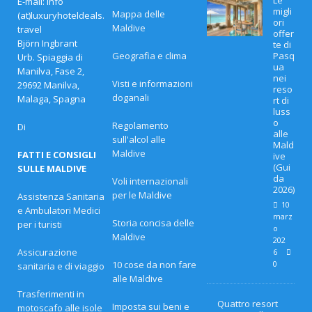
E-mail: info
migli
Mappa delle
(at)luxuryhoteldeals.
ori
Maldive
travel
offer
Björn Ingbrant
te di
Geografia e clima
Pasq
Urb. Spiaggia di
ua
Manilva, Fase 2,
nei
Visti e informazioni
29692 Manilva,
reso
doganali
Malaga, Spagna
rt di
luss
o
Regolamento
Di
alle
sull'alcol alle
Mald
Maldive
FATTI E CONSIGLI
ive
(Gui
SULLE MALDIVE
da
Voli internazionali
2026)
per le Maldive
Assistenza Sanitaria
10
e Ambulatori Medici
marz
Storia concisa delle
per i turisti
o
Maldive
202
Assicurazione
6
10 cose da non fare
0
sanitaria e di viaggio
alle Maldive
Trasferimenti in
Quattro resort
Imposta sui beni e
motoscafo alle isole