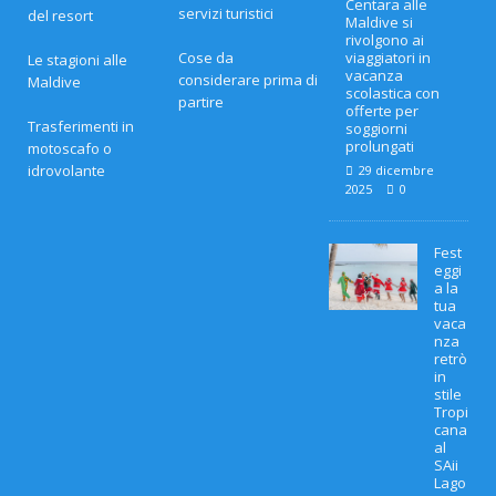
Centara alle
servizi turistici
del resort
Maldive si
rivolgono ai
Cose da
viaggiatori in
Le stagioni alle
vacanza
considerare prima di
Maldive
scolastica con
partire
offerte per
Trasferimenti in
soggiorni
prolungati
motoscafo o
idrovolante
29 dicembre
2025
0
Fest
eggi
a la
tua
vaca
nza
retrò
in
stile
Tropi
cana
al
SAii
Lago