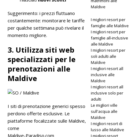
matrimoni alle
premio
Maldive
Suggerimento: i prezzi fluttuano
"Iniziativa
I migliori resort per
costantemente: monitorare le tariffe
più
famiglie alle Maldive
per qualche settimana può rivelare il
I migliori resort per
innovativa
momento migliore.
famiglie all-inclusive
alle Maldive
" per il
3. Utilizza siti web
I migliori resort per
turismo
soli adulti alle
specializzati per le
Maldive
inclusivo.
prenotazioni alle
I migliori resort all
inclusive alle
Maldive
HOTEL
Maldive
E RESORT
I migliori resort all
inclusive solo per
A 5 STELLE
adulti
Le migliori ville
I siti di prenotazione generici spesso
sull'acqua alle
perdono offerte esclusive. Le
Maldive
piattaforme focalizzate sulle Maldive,
I migliori resort di
come
lusso alle Maldive
Maldive-Paradiso.com
I migliori resort