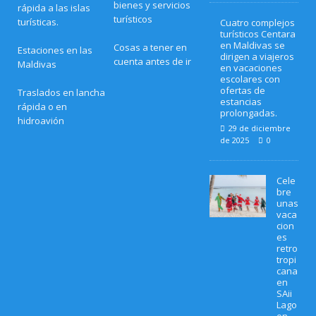
bienes y servicios
rápida a las islas
turísticos
turísticas.
Cuatro complejos
turísticos Centara
en Maldivas se
Cosas a tener en
Estaciones en las
dirigen a viajeros
cuenta antes de ir
Maldivas
en vacaciones
escolares con
ofertas de
Traslados en lancha
estancias
rápida o en
prolongadas.
hidroavión
29 de diciembre
de 2025
0
Cele
bre
unas
vaca
cion
es
retro
tropi
cana
en
SAii
Lago