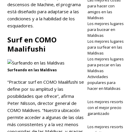
Las mejores cosas
descensos de Machine, el programa
para hacer con
'Most
está diseñado para adaptarse a las
amigos en las
Maldivas
condiciones y a la habilidad de los
OutThere
Los mejores lugares
esquiadores.
Initiative' a la
para bucear en
Maldivas
Surf en COMO
iniciativa de
Los mejores lugares
Maalifushi
para surfear en las
viajes
Maldivas
Los mejores lugares
inclusivos.
para pescar en las
HOTELES
Surfeando en las Maldivas
Maldivas
Actividades
Y
“Practicar surf en COMO Maalifushi se
populares para
hacer en Maldivas
define por su amplitud y las
COMPLEJOS
posibilidades que ofrece”, afirma
TURÍSTICOS
Los mejores resorts
Peter Nilsson, director general de
con el mejor precio
DE 5
COMO Maldives. “Nuestra ubicación
garantizado
permite acceder a algunas de las olas
ESTRELLAS
más consistentes y a la vez menos
Los mejores resorts
[30 de
concurridas de las Maldivas, y gracias