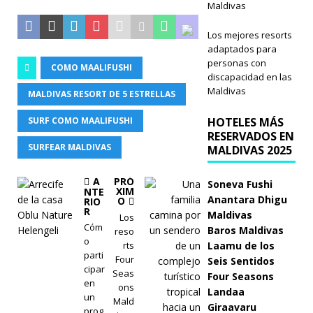
Maldivas
Los mejores resorts
adaptados para
personas con
COMO MAALIFUSHI
discapacidad en las
Maldivas
MALDIVAS RESORT DE 5 ESTRELLAS
SURF COMO MAALIFUSHI
HOTELES MÁS
RESERVADOS EN
SURFEAR MALDIVAS
MALDIVAS 2025
A
PRÓ
Soneva Fushi
XIM
NTE
Anantara Dhigu
O
RIO
R
Maldivas
Los
Cóm
Baros Maldivas
reso
o
rts
Laamu de los
parti
Four
Seis Sentidos
cipar
Seas
Four Seasons
en
ons
Landaa
un
Mald
Giraavaru
prog