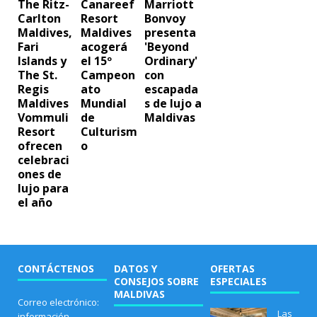
The Ritz-
Canareef
Marriott
Carlton
Resort
Bonvoy
Maldives,
Maldives
presenta
Fari
acogerá
'Beyond
Islands y
el 15º
Ordinary'
The St.
Campeon
con
Regis
ato
escapada
Maldives
Mundial
s de lujo a
Vommuli
de
Maldivas
Resort
Culturism
ofrecen
o
celebraci
ones de
lujo para
el año
CONTÁCTENOS
DATOS Y
OFERTAS
CONSEJOS SOBRE
ESPECIALES
MALDIVAS
Correo electrónico:
Las
información