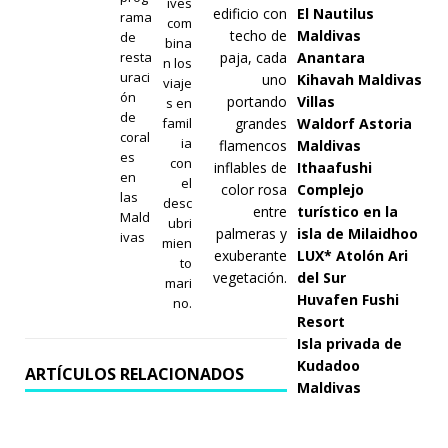
ives
El Nautilus
rama
com
Maldivas
de
bina
resta
Anantara
n los
uraci
Kihavah Maldivas
viaje
ón
Villas
s en
de
famil
Waldorf Astoria
coral
ia
Maldivas
es
con
Ithaafushi
en
el
Complejo
las
desc
turístico en la
Mald
ubri
isla de Milaidhoo
ivas
mien
LUX* Atolón Ari
to
del Sur
mari
Huvafen Fushi
no.
Resort
Isla privada de
Kudadoo
ARTÍCULOS RELACIONADOS
Maldivas