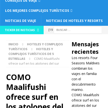
CONSEJOS DE VIAJE
LOS MEJORES COMPLEJOS TURÍSTICOS
NOTICIAS DE VIAJE
NOTICIAS DE HOTELES Y RESORTS
[19 de abril
TICKER DE NOTICIAS
de 2026]
Mensajes
INICIO
HOTELES Y COMPLEJOS
Los resorts
TURÍSTICOS
HOTELES Y
recientes
COMPLEJOS TURÍSTICOS DE 5
Four
Los resorts Four
ESTRELLAS
COMO Maalifushi
Seasons
Seasons Maldives
ofrece surf en los atolones del sur
combinan los
Maldives
viajes en familia
COMO
con el
combinan
Maalifushi
descubrimiento
los viajes en
marino.
ofrece surf en
COMO Maalifushi
familia con
ofrece surf en los
los atolones del
el
atolones del sur