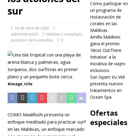
Cómo participar en
descubrimie
sur
un programa de
nto marino.
restauración de
corales en las
HOTELES
16 de abril de 2026
Maldivas
administración
Hoteles y complejos
Y
Amilla Maldives
turísticos de 5 estrellas
0
gana el premio
COMPLEJOS
'Most OutThere
TURÍSTICOS
Initiative' a la
iniciativa de viajes
DE 5
inclusivos.
Sun Siyam Iru Veli
ESTRELLAS
presenta nuevos
#image_title
[ 16 de abril
tratamientos en
Ocean Spa.
de 2026 ]
COMO
Ofertas
COMO Maalifushi presenta un
Maalifushi
especiales
enfoque meditado para practicar surf
en las Maldivas, un enfoque marcado
ofrece surf