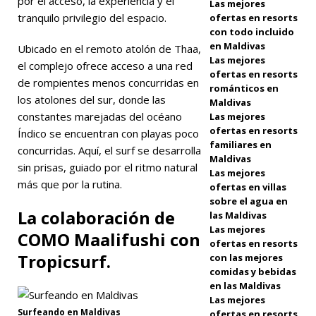
por el acceso, la experiencia y el
Las mejores
en los
tranquilo privilegio del espacio.
ofertas en resorts
atolones del
con todo incluido
en Maldivas
Ubicado en el remoto atolón de Thaa,
sur
Las mejores
el complejo ofrece acceso a una red
ofertas en resorts
HOTELES Y
de rompientes menos concurridas en
románticos en
los atolones del sur, donde las
Maldivas
COMPLEJOS
constantes marejadas del océano
Las mejores
TURÍSTICOS
ofertas en resorts
Índico se encuentran con playas poco
familiares en
concurridas. Aquí, el surf se desarrolla
DE 5
Maldivas
sin prisas, guiado por el ritmo natural
Las mejores
ESTRELLAS
más que por la rutina.
ofertas en villas
[ 3 de abril
sobre el agua en
La colaboración de
las Maldivas
de 2026 ]
Las mejores
COMO Maalifushi con
ofertas en resorts
Cómo
Tropicsurf.
con las mejores
participar en
comidas y bebidas
en las Maldivas
un
Las mejores
Surfeando en Maldivas
ofertas en resorts