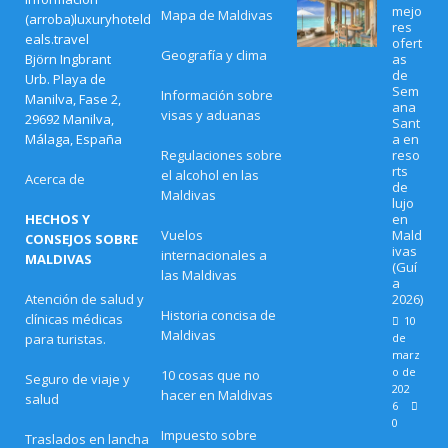
mejo
Mapa de Maldivas
(arroba)luxuryhoteld
res
eals.travel
ofert
Geografía y clima
Björn Ingbrant
as
de
Urb. Playa de
Sem
Información sobre
Manilva, Fase 2,
ana
visas y aduanas
29692 Manilva,
Sant
Málaga, España
a en
Regulaciones sobre
reso
rts
el alcohol en las
Acerca de
de
Maldivas
lujo
HECHOS Y
en
Vuelos
Mald
CONSEJOS SOBRE
ivas
internacionales a
MALDIVAS
(Guí
las Maldivas
a
Atención de salud y
2026)
Historia concisa de
clínicas médicas
10
Maldivas
para turistas.
de
marz
o de
10 cosas que no
Seguro de viaje y
202
hacer en Maldivas
salud
6
0
Impuesto sobre
Traslados en lancha