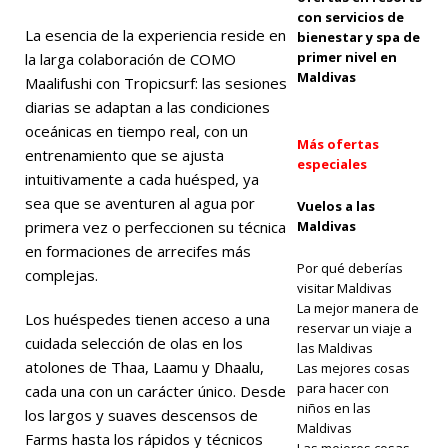
programa
con servicios de
La esencia de la experiencia reside en
bienestar y spa de
de
primer nivel en
la larga colaboración de COMO
restauración
Maldivas
Maalifushi con Tropicsurf: las sesiones
diarias se adaptan a las condiciones
de corales
oceánicas en tiempo real, con un
en las
Más ofertas
entrenamiento que se ajusta
especiales
Maldivas
intuitivamente a cada huésped, ya
sea que se aventuren al agua por
Vuelos a las
BUCEO Y
primera vez o perfeccionen su técnica
Maldivas
SNORKEL
en formaciones de arrecifes más
Por qué deberías
complejas.
[ 1 de abril
visitar Maldivas
La mejor manera de
de 2026 ]
Los huéspedes tienen acceso a una
reservar un viaje a
cuidada selección de olas en los
Amilla
las Maldivas
atolones de Thaa, Laamu y Dhaalu,
Las mejores cosas
Maldives
para hacer con
cada una con un carácter único. Desde
niños en las
gana el
los largos y suaves descensos de
Maldivas
Farms hasta los rápidos y técnicos
premio