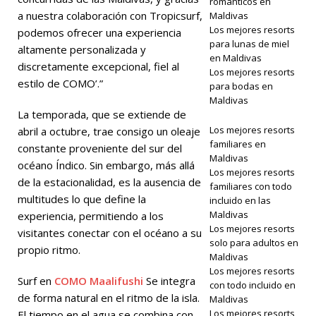
románticos en
a nuestra colaboración con Tropicsurf,
Maldivas
marzo de
Los mejores resorts
podemos ofrecer una experiencia
2026]
Sun
para lunas de miel
altamente personalizada y
en Maldivas
discretamente excepcional, fiel al
Siyam Iru
Los mejores resorts
estilo de COMO’.”
para bodas en
Veli
Maldivas
La temporada, que se extiende de
presenta
Los mejores resorts
abril a octubre, trae consigo un oleaje
nuevos
familiares en
constante proveniente del sur del
Maldivas
tratamientos
océano Índico. Sin embargo, más allá
Los mejores resorts
de la estacionalidad, es la ausencia de
en Ocean
familiares con todo
multitudes lo que define la
incluido en las
Spa.
Maldivas
experiencia, permitiendo a los
Los mejores resorts
visitantes conectar con el océano a su
BIENESTAR
solo para adultos en
propio ritmo.
Maldivas
Los mejores resorts
Surf en
COMO Maalifushi
Se integra
con todo incluido en
de forma natural en el ritmo de la isla.
Maldivas
Los mejores resorts
El tiempo en el agua se combina con