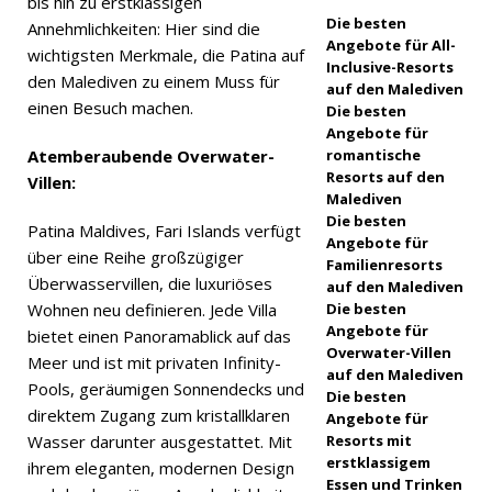
bis hin zu erstklassigen
r 2025 ]
Die besten
Annehmlichkeiten: Hier sind die
Feiern Sie
Angebote für All-
wichtigsten Merkmale, die Patina auf
Inclusive-Resorts
Weihnacht
den Malediven zu einem Muss für
auf den Malediven
einen Besuch machen.
Die besten
en und
Angebote für
Neujahr
Atemberaubende Overwater-
romantische
Resorts auf den
Villen:
im
Malediven
Die besten
Vakkaru
Patina Maldives, Fari Islands verfügt
Angebote für
über eine Reihe großzügiger
Familienresorts
Malediven
Überwasservillen, die luxuriöses
auf den Malediven
5-
Wohnen neu definieren. Jede Villa
Die besten
Angebote für
bietet einen Panoramablick auf das
STERNE-
Overwater-Villen
Meer und ist mit privaten Infinity-
auf den Malediven
HOTELS
Pools, geräumigen Sonnendecks und
Die besten
direktem Zugang zum kristallklaren
UND
Angebote für
Wasser darunter ausgestattet. Mit
Resorts mit
RESORTS
erstklassigem
ihrem eleganten, modernen Design
Essen und Trinken
[ 21.