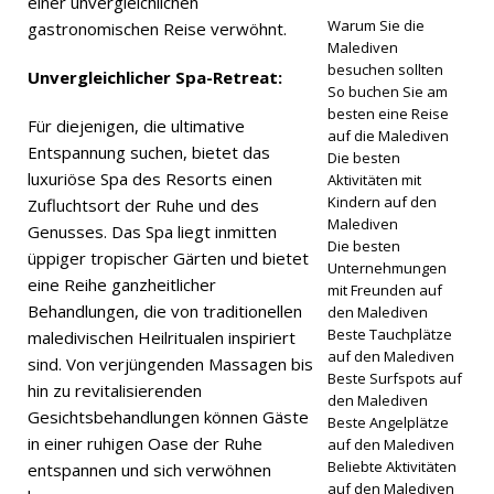
einer unvergleichlichen
Warum Sie die
gastronomischen Reise verwöhnt.
Cinnamon
Malediven
Hotels &
besuchen sollten
Unvergleichlicher Spa-Retreat:
So buchen Sie am
Resorts
besten eine Reise
Für diejenigen, die ultimative
auf die Malediven
Malediven
Entspannung suchen, bietet das
Die besten
luxuriöse Spa des Resorts einen
startet
Aktivitäten mit
Kindern auf den
Zufluchtsort der Ruhe und des
größten
Malediven
Genusses. Das Spa liegt inmitten
Die besten
Black
üppiger tropischer Gärten und bietet
Unternehmungen
eine Reihe ganzheitlicher
mit Freunden auf
Friday
Behandlungen, die von traditionellen
den Malediven
Sale mit
Beste Tauchplätze
maledivischen Heilritualen inspiriert
auf den Malediven
sind. Von verjüngenden Massagen bis
bis zu 801
Beste Surfspots auf
hin zu revitalisierenden
den Malediven
TP3T
Gesichtsbehandlungen können Gäste
Beste Angelplätze
Rabatt
in einer ruhigen Oase der Ruhe
auf den Malediven
Beliebte Aktivitäten
entspannen und sich verwöhnen
und
auf den Malediven