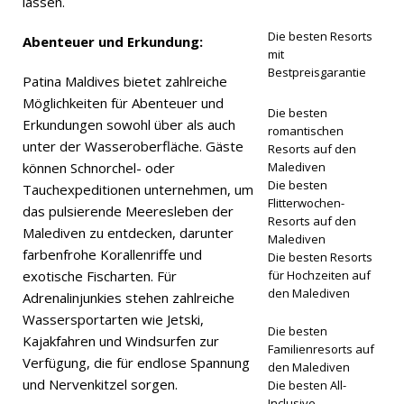
lassen.
kostenlos
Die besten Resorts
Abenteuer und Erkundung:
en
mit
Bestpreisgarantie
Transfers
Patina Maldives bietet zahlreiche
Möglichkeiten für Abenteuer und
Die besten
Erkundungen sowohl über als auch
romantischen
SONDERA
unter der Wasseroberfläche. Gäste
Resorts auf den
können Schnorchel- oder
Malediven
NGEBOTE
Die besten
Tauchexpeditionen unternehmen, um
[ 13.
Flitterwochen-
das pulsierende Meeresleben der
Resorts auf den
Malediven zu entdecken, darunter
Novembe
Malediven
farbenfrohe Korallenriffe und
Die besten Resorts
r 2025 ]
exotische Fischarten. Für
für Hochzeiten auf
den Malediven
Flitterwoc
Adrenalinjunkies stehen zahlreiche
Wassersportarten wie Jetski,
henglück
Die besten
Kajakfahren und Windsurfen zur
Familienresorts auf
im Nova
Verfügung, die für endlose Spannung
den Malediven
und Nervenkitzel sorgen.
Die besten All-
Maldives
Inclusive-