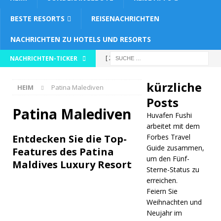
BESTE RESORTS
REISENACHRICHTEN
NACHRICHTEN ZU HOTELS UND RESORTS
[ 26.
NACHRICHTEN-TICKER
Novembe
kürzliche
HEIM
Patina Malediven
r 2025 ]
Posts
Huvafen
Patina Malediven
Huvafen Fushi
Fushi
arbeitet mit dem
Entdecken Sie die Top-
Forbes Travel
arbeitet
Guide zusammen,
Features des Patina
um den Fünf-
mit dem
Maldives Luxury Resort
Sterne-Status zu
Forbes
erreichen.
Feiern Sie
Travel
Weihnachten und
Guide
Neujahr im