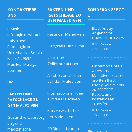
KONTAKTIERE
FAKTEN UND
SONDERANGEBOT
UNS
RATSCHLÄGE ZU
E
DEN MALEDIVEN
Black Friday-
E-Mail:
Angebot bei
Karte der Malediven
info(at)luxuryhoteld
Dhawa Ihuru 2025
eals.travel
21. November
Geografie und Klima
Björn Ingbrant
2025
0
Urb. Manilva Beach,
Visa- und
Fase 2, 29692
Zollinformationen
Manilva, Malaga,
Cinnamon Hotels
Spanien
& Resorts
Alkoholvorschriften
Malediven startet
größten Black
auf den Malediven
Um
Friday Sale mit bis
zu 801 TP3T
Internationale Flüge
FAKTEN UND
Rabatt und
auf die Malediven
kostenlosen
RATSCHLÄGE ZU
Transfers
DEN MALEDIVEN
17. November
Kurze Geschichte
2025
0
der Malediven
Gesundheitsversorg
ung und
10 Dinge, die man
medizinische
F