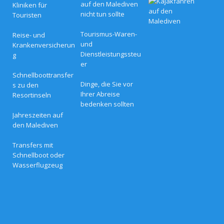
auf den Malediven
Kliniken für
l
nicht tun sollte
Touristen
i
t
t
Tourismus-Waren-
Reise- und
e
und
Krankenversicherun
r
Dienstleistungssteu
g
w
er
o
c
Schnellboottransfer
h
Dinge, die Sie vor
s zu den
e
Ihrer Abreise
Resortinseln
n
bedenken sollten
g
l
Jahreszeiten auf
ü
den Malediven
c
k
i
Transfers mit
m
Schnellboot oder
N
Wasserflugzeug
o
v
a
M
a
l
d
i