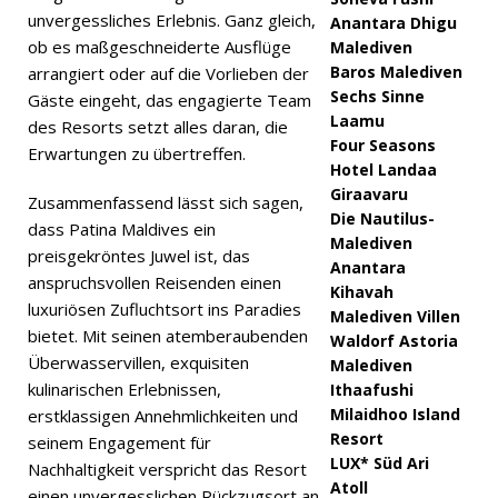
unvergessliches Erlebnis. Ganz gleich,
Anantara Dhigu
ob es maßgeschneiderte Ausflüge
Malediven
Baros Malediven
arrangiert oder auf die Vorlieben der
Sechs Sinne
Gäste eingeht, das engagierte Team
Laamu
des Resorts setzt alles daran, die
Four Seasons
Erwartungen zu übertreffen.
Hotel Landaa
Giraavaru
Zusammenfassend lässt sich sagen,
Die Nautilus-
dass Patina Maldives ein
Malediven
preisgekröntes Juwel ist, das
Anantara
anspruchsvollen Reisenden einen
Kihavah
luxuriösen Zufluchtsort ins Paradies
Malediven Villen
bietet. Mit seinen atemberaubenden
Waldorf Astoria
Überwasservillen, exquisiten
Malediven
kulinarischen Erlebnissen,
Ithaafushi
Milaidhoo Island
erstklassigen Annehmlichkeiten und
Resort
seinem Engagement für
LUX* Süd Ari
Nachhaltigkeit verspricht das Resort
Atoll
einen unvergesslichen Rückzugsort an