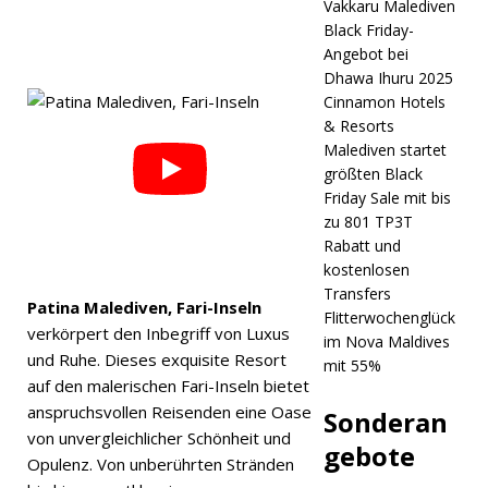
Vakkaru Malediven
zusamme
Black Friday-
n, um den
Angebot bei
Dhawa Ihuru 2025
Fünf-
Cinnamon Hotels
Sterne-
& Resorts
Malediven startet
Status zu
größten Black
erreichen.
Friday Sale mit bis
zu 801 TP3T
5-
Rabatt und
kostenlosen
STERNE-
Transfers
Patina Malediven, Fari-Inseln
HOTELS
Flitterwochenglück
verkörpert den Inbegriff von Luxus
im Nova Maldives
UND
und Ruhe. Dieses exquisite Resort
mit 55%
RESORTS
auf den malerischen Fari-Inseln bietet
anspruchsvollen Reisenden eine Oase
Sonderan
[ 24.
von unvergleichlicher Schönheit und
gebote
Novembe
Opulenz. Von unberührten Stränden