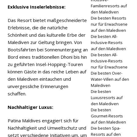
mit 55%
Familienresorts auf
Exklusive Inselerlebnisse:
den Malediven
Die besten Resorts
Das Resort bietet maßgeschneiderte
nur für Erwachsene
SONDERA
Erlebnisse, die die natürliche
auf den Malediven
Schönheit und das kulturelle Erbe der
NGEBOTE
Die besten All-
Malediven zur Geltung bringen. Von
Inclusive-Resorts
auf den Malediven
Bootsfahrten bei Sonnenuntergang an
Die besten All-
Bord eines traditionellen Dhoni bis hin
Inclusive-Resorts
zu geführten Insel-Hopping-Touren
nur für Erwachsene
können Gäste in das reiche Leben auf
Die besten Over-
den Malediven eintauchen und
Water-Villen auf den
Malediven
unvergessliche Erinnerungen
Die besten
schaffen.
Luxusresorts auf
den Malediven
Nachhaltiger Luxus:
Die besten
Gourmet-Resorts
Patina Maldives engagiert sich für
auf den Malediven
Nachhaltigkeit und Umweltschutz und
Die besten Spa-
Resorts auf den
setzt verschiedene Initiativen um, um