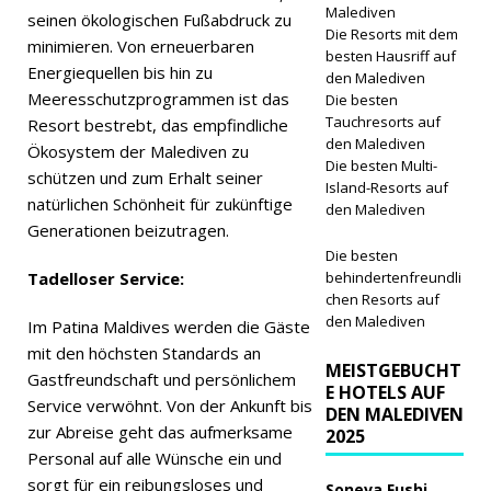
Malediven
seinen ökologischen Fußabdruck zu
Die Resorts mit dem
minimieren. Von erneuerbaren
besten Hausriff auf
Energiequellen bis hin zu
den Malediven
Meeresschutzprogrammen ist das
Die besten
Tauchresorts auf
Resort bestrebt, das empfindliche
den Malediven
Ökosystem der Malediven zu
Die besten Multi-
schützen und zum Erhalt seiner
Island-Resorts auf
natürlichen Schönheit für zukünftige
den Malediven
Generationen beizutragen.
Die besten
Tadelloser Service:
behindertenfreundli
chen Resorts auf
den Malediven
Im Patina Maldives werden die Gäste
mit den höchsten Standards an
MEISTGEBUCHT
Gastfreundschaft und persönlichem
E HOTELS AUF
Service verwöhnt. Von der Ankunft bis
DEN MALEDIVEN
zur Abreise geht das aufmerksame
2025
Personal auf alle Wünsche ein und
sorgt für ein reibungsloses und
Soneva Fushi