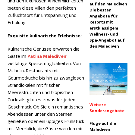
und den luxuriösen Annehmlichkeiten
auf den Malediven
bieten diese Villen den perfekten
Novembe
Die besten
Zufluchtsort für Entspannung und
Angebote für
r 2025 ]
Erholung.
Resorts mit
erstklassigem
Black
Wellness- und
Exquisite kulinarische Erlebnisse:
Spa-Angebot auf
Friday-
den Malediven
Kulinarische Genüsse erwarten die
Angebot
Gäste im
Patina Malediven
'
bei Dhawa
vielfältige Speisemöglichkeiten. Von
Michelin-Restaurants mit
Ihuru 2025
Gourmetküche bis hin zu zwanglosen
Strandlokalen mit frischen
SONDERA
Meeresfrüchten und tropischen
Cocktails gibt es etwas für jeden
NGEBOTE
Weitere
Geschmack. Ob Sie ein romantisches
Sonderangebote
[ 17.
Abendessen unter den Sternen
genießen oder ein üppiges Frühstück
Novembe
Flüge auf die
mit Meerblick, die Gäste werden mit
Malediven
r 2025 ]