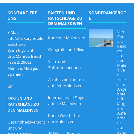
KONTAKTIERE
FAKTEN UND
SONDERANGEBOT
UNS
RATSCHLÄGE ZU
E
DEN MALEDIVEN
Vier
E-Mail:
Cent
Karte der Malediven
info(at)luxuryhoteld
ara-
eals.travel
Reso
Geografie und Klima
Björn Ingbrant
rts
auf
Urb. Manilva Beach,
den
Visa- und
Fase 2, 29692
Male
Zollinformationen
Manilva, Malaga,
dive
Spanien
n
Alkoholvorschriften
ziele
n mit
auf den Malediven
Um
Ange
bote
Internationale Flüge
FAKTEN UND
n für
auf die Malediven
läng
RATSCHLÄGE ZU
ere
DEN MALEDIVEN
Aufe
Kurze Geschichte
nthal
der Malediven
Gesundheitsversorg
te
auf
ung und
Schü
10 Dinge, die man
medizinische