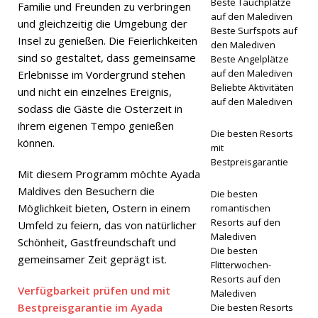
Beste Tauchplätze
Familie und Freunden zu verbringen
auf den Malediven
und gleichzeitig die Umgebung der
Fußballca
Beste Surfspots auf
Insel zu genießen. Die Feierlichkeiten
den Malediven
mp von
sind so gestaltet, dass gemeinsame
Beste Angelplätze
Michael
auf den Malediven
Erlebnisse im Vordergrund stehen
Beliebte Aktivitäten
und nicht ein einzelnes Ereignis,
Owen.
auf den Malediven
sodass die Gäste die Osterzeit in
5-STERNE-
ihrem eigenen Tempo genießen
Die besten Resorts
können.
HOTELS
mit
Bestpreisgarantie
UND
Mit diesem Programm möchte Ayada
Maldives den Besuchern die
RESORTS
Die besten
Möglichkeit bieten, Ostern in einem
romantischen
[ 6.
Resorts auf den
Umfeld zu feiern, das von natürlicher
Malediven
Schönheit, Gastfreundschaft und
Februar
Die besten
gemeinsamer Zeit geprägt ist.
Flitterwochen-
2026 ]
Resorts auf den
Verfügbarkeit prüfen und mit
COMO
Malediven
Bestpreisgarantie im Ayada
Die besten Resorts
Cocoa