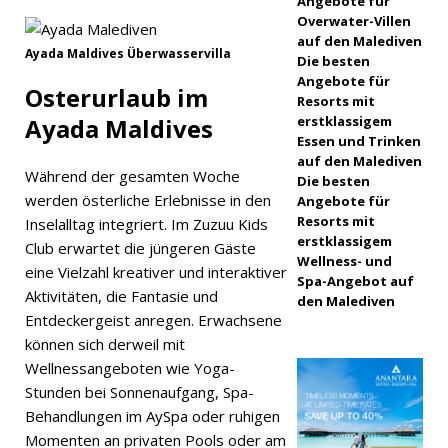
Angebote für
Februar
Overwater-Villen
auf den Malediven
2026 ]
Ayada Maldives Überwasservilla
Die besten
Feierlichke
Angebote für
Osterurlaub im
Resorts mit
iten zum
Ayada Maldives
erstklassigem
Essen und Trinken
Jahr des
auf den Malediven
Während der gesamten Woche
Die besten
Pferdes in
werden österliche Erlebnisse in den
Angebote für
den
Resorts mit
Inselalltag integriert. Im Zuzuu Kids
erstklassigem
Club erwartet die jüngeren Gäste
Luxus-
Wellness- und
eine Vielzahl kreativer und interaktiver
Spa-Angebot auf
Lifestyle-
Aktivitäten, die Fantasie und
den Malediven
Resorts
Entdeckergeist anregen. Erwachsene
können sich derweil mit
von Sun
Wellnessangeboten wie Yoga-
Siyam.
Stunden bei Sonnenaufgang, Spa-
Behandlungen im AySpa oder ruhigen
5-STERNE-
Momenten an privaten Pools oder am