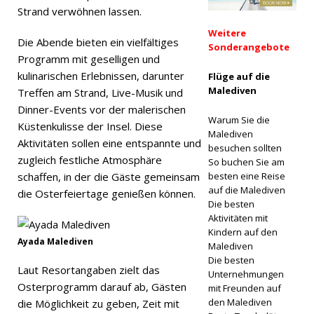
HOTELS
Strand verwöhnen lassen.
UND
Weitere
Die Abende bieten ein vielfältiges
Sonderangebote
RESORTS
Programm mit geselligen und
kulinarischen Erlebnissen, darunter
[ 9.
Flüge auf die
Malediven
Treffen am Strand, Live-Musik und
Februar
Dinner-Events vor der malerischen
Warum Sie die
2026 ]
Küstenkulisse der Insel. Diese
Malediven
Aktivitäten sollen eine entspannte und
Avani+
besuchen sollten
zugleich festliche Atmosphäre
So buchen Sie am
Fares
schaffen, in der die Gäste gemeinsam
besten eine Reise
auf die Malediven
die Osterfeiertage genießen können.
Malediven
Die besten
Aktivitäten mit
veranstalt
Kindern auf den
Ayada Malediven
et zum
Malediven
Die besten
zweiten
Laut Resortangaben zielt das
Unternehmungen
Osterprogramm darauf ab, Gästen
mit Freunden auf
Mal in
den Malediven
die Möglichkeit zu geben, Zeit mit
Folge das