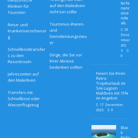
lerfe
auf den Malediven
Kliniken für
rienr
nicht tun sollte
Touristen
eise
nde
ab.
Tourismus-Waren-
Reise- und
29.
und
Krankenversicherun
Deze
Dienstleistungssteu
g
mber
er
202
Schnellboottransfer
5
Dinge, die Sie vor
s zu den
0
Ihrer Abreise
Resortinseln
bedenken sollten
Feiern Sie Ihren
Jahreszeiten auf
Retro-
den Malediven
Tropikurlaub im
SAii Lagoon
Transfers mit
Maldives mit 15%
im Angebot.
Schnellboot oder
Wasserflugzeug
17. Dezember
2025
0
Blac
k
Frida