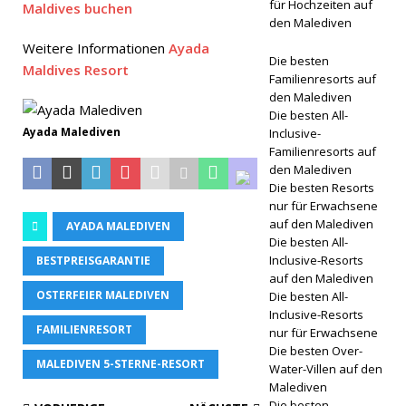
für Hochzeiten auf
Maldives buchen
den Malediven
Island,
Weitere Informationen
Ayada
COMO
Die besten
Maldives Resort
Familienresorts auf
Maalifushi
den Malediven
Die besten All-
präsentier
Ayada Malediven
Inclusive-
t
Familienresorts auf
den Malediven
Mondneuj
Die besten Resorts
nur für Erwachsene
ahr und
auf den Malediven
AYADA MALEDIVEN
Valentinst
Die besten All-
Inclusive-Resorts
BESTPREISGARANTIE
agsfeierlic
auf den Malediven
OSTERFEIER MALEDIVEN
Die besten All-
hkeiten
Inclusive-Resorts
FAMILIENRESORT
nur für Erwachsene
5-
Die besten Over-
MALEDIVEN 5-STERNE-RESORT
STERNE-
Water-Villen auf den
Malediven
HOTELS
Die besten