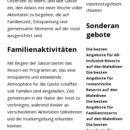
Osterzeit zu feiern, und lädt Gäste
Valentinstagsfeierli
t eine
ein, den Anlass mit einer Woche voller
chkeiten
Aktivitäten zu begehen, die auf
Osterwoc
Familienzeit, Entspannung und
Sonderan
he mit
gemeinsame Momente auf der Insel
gebote
Familien-
ausgerichtet sind.
und
Familienaktivitäten
Die besten
Wellnessa
Angebote für All-
Inclusive-Resorts
Mit Beginn der Saison bietet das
ktivitäten
auf den Malediven
Resort ein Programm an, das eine
Die besten
5-
entspannte und einladende
Angebote für
Atmosphäre für die Gäste schaffen
romantische
STERNE-
Resorts auf den
soll. Familien sind eingeladen, Zeit
HOTELS
Malediven
gemeinsam in der Natur der Insel zu
Die besten
UND
verbringen, während Kinder an
Angebote für
verschiedenen Aktivitäten teilnehmen
Familienresorts
RESORTS
und die Inselumgebung erkunden
auf den Malediven
[ 11.
Die besten
können.