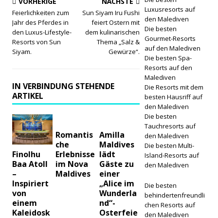
VORHERIGE
NÄCHSTE
Luxusresorts auf
UND
Feierlichkeiten zum
Sun Siyam Iru Fushi
den Malediven
Jahr des Pferdes in
feiert Ostern mit
RESORTS
Die besten
den Luxus-Lifestyle-
dem kulinarischen
Gourmet-Resorts
Resorts von Sun
Thema „Salz &
auf den Malediven
Siyam.
Gewürze“.
Die besten Spa-
Resorts auf den
Malediven
IN VERBINDUNG STEHENDE
Die Resorts mit dem
ARTIKEL
besten Hausriff auf
den Malediven
Die besten
Tauchresorts auf
Romantis
Amilla
den Malediven
che
Maldives
Die besten Multi-
Erlebnisse
lädt
Finolhu
Island-Resorts auf
im Nova
Gäste zu
Baa Atoll
den Malediven
Maldives
einer
–
„Alice im
Inspiriert
Die besten
Wunderla
von
behindertenfreundli
nd“-
einem
chen Resorts auf
Osterfeie
Kaleidosk
den Malediven