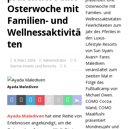
Osterwoche mit
Osterwoche mit
en Thema
Familien- und
Familien- und
„Salz &
Wellnessaktivitäten
Feierlichkeiten zum
Gewürze“.
Wellnessaktivitä
Jahr des Pferdes in
5-
den Luxus-
ten
Lifestyle-Resorts
STERNE-
von Sun Siyam.
HOTELS
Avani+ Fares
9. März 2026
Administrator
5-
Malediven
UND
Sterne-Hotels und Resorts
0
veranstaltet zum
RESORTS
zweiten Mal in
Folge das
[ 9. März
Ayada Malediven
Fußballcamp von
Michael Owen.
2026 ]
COMO Cocoa
Ayada
Island, COMO
Maalifushi
Maldives
Ayada Malediven
hat eine Reihe von
präsentiert
Erlebnissen angekündigt, um die
präsentier
Mondneujahr und