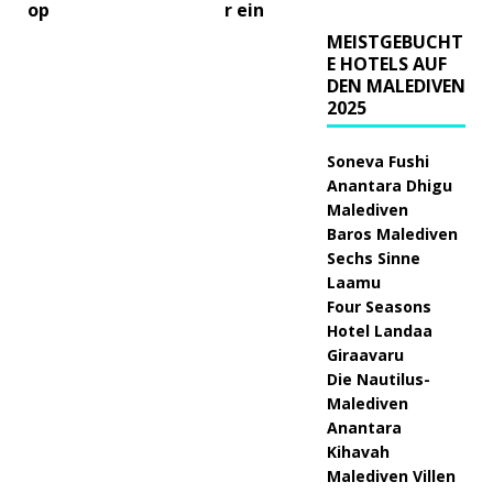
r ein
op
MEISTGEBUCHT
E HOTELS AUF
DEN MALEDIVEN
2025
Soneva Fushi
Anantara Dhigu
Malediven
Baros Malediven
Sechs Sinne
Laamu
Four Seasons
Hotel Landaa
Giraavaru
Die Nautilus-
Malediven
Anantara
Kihavah
Malediven Villen