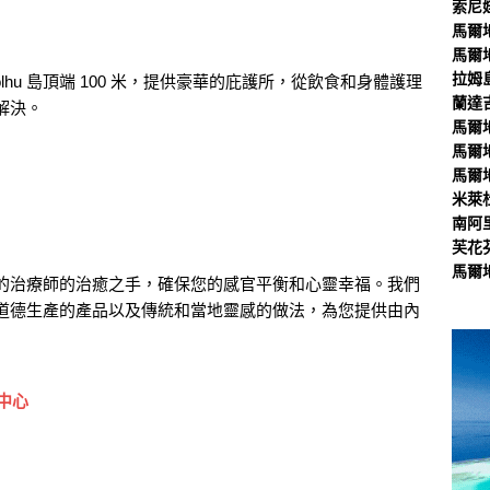
索尼
馬爾
馬爾
拉姆
li-Finolhu 島頂端 100 米，提供豪華的庇護所，從飲食和身體護理
蘭達
解決。
馬爾
馬爾
馬爾
米萊
南阿
芙花
馬爾
的治療師的治癒之手，確保您的感官平衡和心靈幸福。我們
道德生產的產品以及傳統和當地靈感的做法，為您提供由內