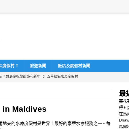
佳度假村
旅遊新聞
飯店及度假村新聞
瓦卡魯島慶祝聖誕節和新年
五星級飯店及度假村
uru 2025 黑色星期五優惠
特別優惠
最
桂飯店及度假村推出史上最大規模的黑色星期五促銷活動，最高可享
芙花
特別優惠
 in Maldives
得五
在馬
夫蜜月之旅，55% 優惠
特別優惠
Dha
爾地夫的水療度假村是世界上最好的豪華水療服務之一。每
酒店與《富比士旅遊指南》合作，力求獲得五星評級
五星級飯店及
馬爾