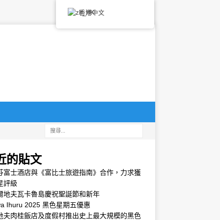
香港中文
近的貼文
芬富士酒店與《富比士旅遊指南》合作，力求獲
星評級
爾地夫瓦卡魯島慶祝聖誕節和新年
wa Ihuru 2025 黑色星期五優惠
地夫肉桂飯店及度假村推出史上最大規模的黑色