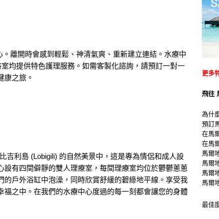
e 水療中心。離開時會感到輕鬆、神清氣爽、重新建立連結。水療中
拿浴室均提供特色護理服務。如需客製化諮詢，請預訂一對一
更多
健康之旅。
飛往 
為什
預訂
在馬
在馬
馬爾
在洛比吉利島 (Lobigili) 的自然美景中，這是專為情侶和成人設
馬爾
心設有四間僻靜的雙人理療室，每間理療室均位於鬱鬱蔥蔥
馬爾
們的戶外浴缸中泡澡，同時欣賞舒緩的碧綠地平線。享受我
馬爾
幸福之中。在我們的水療中心度過的每一刻都會讓您的身體
最佳