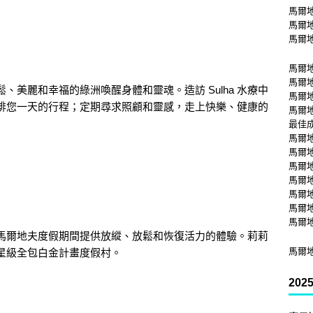
馬爾
馬爾
馬爾
馬爾
馬爾
美麗和幸福的綠洲喚醒身體和靈魂。造訪 Sulha 水療中
馬爾
排您一天的行程；定期尋求照顧和靈感，走上快樂、健康的
馬爾
最佳
馬爾
馬爾
馬爾
馬爾
馬爾
馬爾
馬爾
馬爾地夫度假期間提供放縱、放鬆和恢復活力的體驗。莉莉
馬爾
星級全包白金計畫度假村。
20