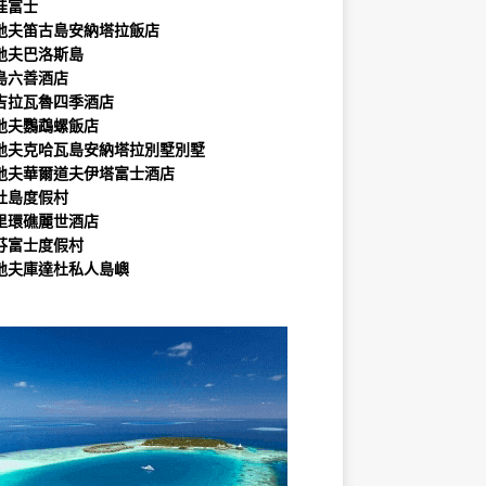
娃富士
地夫笛古島安納塔拉飯店
地夫巴洛斯島
島六善酒店
吉拉瓦魯四季酒店
地夫鸚鵡螺飯店
地夫克哈瓦島安納塔拉別墅別墅
地夫華爾道夫伊塔富士酒店
杜島度假村
里環礁麗世酒店
芬富士度假村
地夫庫達杜私人島嶼