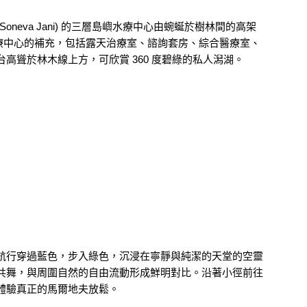
尼 (Soneva Jani) 的三層島嶼水療中心由蜿蜒於樹林間的高架
現有水上水療中心的補充，包括露天治療室、諮詢套房、綜合醫療室、
高聳於林木線上方，可欣賞 360 度碧綠的私人潟湖。
航行穿過藍色，步入綠色，沉浸在寧靜與純潔的天堂的空靈
共舞，與周圍自然的自由流動形成鮮明對比。沿著小徑前往
體驗真正的馬爾地夫放鬆。