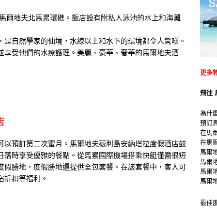
馬爾地夫北馬累環礁。飯店設有附私人泳池的水上和海灘
，是自然學家的仙境，水線以上和水下的環境都令人驚嘆。
並享受他們的水療護理。美麗、豪華、奢華的馬爾地夫酒
更多
飛往 
為什
店
預訂
在馬
在馬
可以預訂第二次蜜月。馬爾地夫薇利島安納塔拉度假酒店鼓
馬爾
日落時享受優雅的餐點。從馬累國際機場搭乘快艇僅需很短
馬爾
度假勝地，度假勝地還提供全包套餐。在該套餐中，客人可
馬爾
宿折扣等福利。
馬爾
最佳