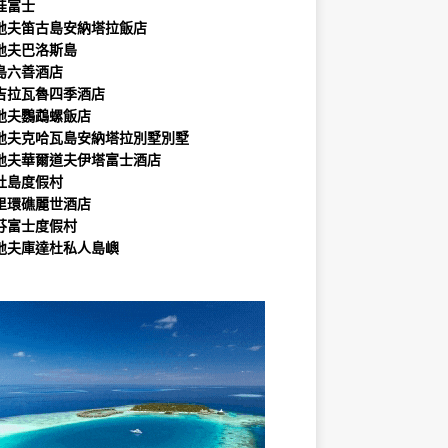
娃富士
地夫笛古島安納塔拉飯店
地夫巴洛斯島
島六善酒店
吉拉瓦魯四季酒店
地夫鸚鵡螺飯店
地夫克哈瓦島安納塔拉別墅別墅
地夫華爾道夫伊塔富士酒店
杜島度假村
里環礁麗世酒店
芬富士度假村
地夫庫達杜私人島嶼