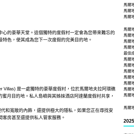
馬爾
馬爾
馬爾
馬爾
中心的豪華天堂。這個獨特的度假村一定會為您帶來難忘的
馬爾
級特色，使其成為您下一次度假的完美目的地。
馬爾
馬爾
最佳
馬爾
馬爾
馬爾
馬爾
馬爾
 Water Villas) 是一處獨特的豪華度假村，位於馬爾地夫拉阿環礁
馬爾
馬爾
風景如畫的蜜月目的地。私人島嶼與其姊妹酒店阿達蘭度假村共享，
馬爾
、現代和寬敞的內飾，還提供極大的隱私，如果您正在尋找安
間客房甚至還提供私人管家服務。
20