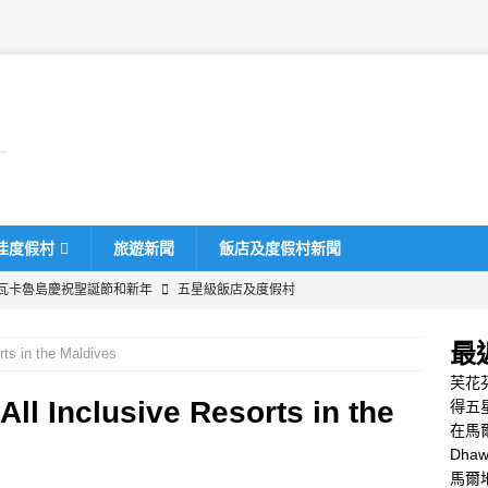
佳度假村
旅遊新聞
飯店及度假村新聞
瓦卡魯島慶祝聖誕節和新年
五星級飯店及度假村
uru 2025 黑色星期五優惠
特別優惠
最
rts in the Maldives
桂飯店及度假村推出史上最大規模的黑色星期五促銷活動，最高可享
芙花
特別優惠
All Inclusive Resorts in the
得五
在馬
夫蜜月之旅，55% 優惠
特別優惠
Dha
酒店與《富比士旅遊指南》合作，力求獲得五星評級
五星級飯店及
馬爾