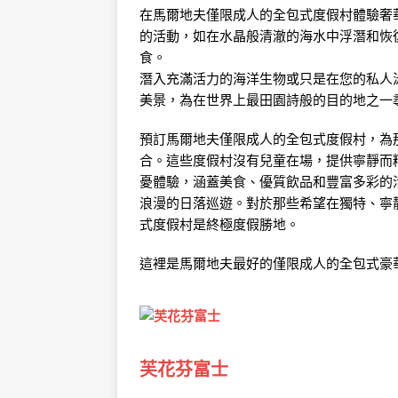
在馬爾地夫僅限成人的全包式度假村體驗奢
度假村
的活動，如在水晶般清澈的海水中浮潛和恢
食。
潛入充滿活力的海洋生物或只是在您的私人
美景，為在世界上最田園詩般的目的地之一
預訂馬爾地夫僅限成人的全包式度假村，為
合。這些度假村沒有兒童在場，提供寧靜而
憂體驗，涵蓋美食、優質飲品和豐富多彩的
浪漫的日落巡遊。對於那些希望在獨特、寧
式度假村是終極度假勝地。
這裡是馬爾地夫最好的僅限成人的全包式豪
芙花芬富士