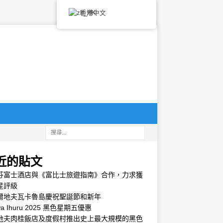
香港中文
近的貼文
芬富士酒店與《富比士旅遊指南》合作，力求獲
星評級
爾地夫瓦卡魯島慶祝聖誕節和新年
wa Ihuru 2025 黑色星期五優惠
地夫肉桂飯店及度假村推出史上最大規模的黑色