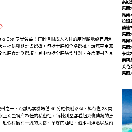
索尼
馬爾
馬爾
拉姆
心
蘭達
馬爾
 Resort & Spa 享受奢華！這個僅限成人入住的度假勝地設有海灘
馬爾
假村提供餐點計畫選擇，包括半膳和全膳選擇，讓您享受無
馬爾
全包膳食計劃選項，其中包括全膳膳食計劃、在度假村內其
米萊
南阿
芙花
馬爾
假村之一，距離馬累機場僅 40 分鐘快艇路程，擁有僅 33 間
。水上別墅擁有極佳的私密性，每棟別墅都看起來像傳統的馬
。度假村擁有一流的美食、華麗的酒吧、潛水和浮潛以及內