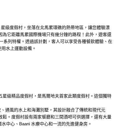
限成人入住的 5 星級度假村，坐落在北馬累環礁的熱帶地區，讓您體驗漂
因為它距離馬累國際機場只有幾分鐘的路程！此外，遊客還
n) 享受一系列特權。透過該計劃，客人可以享受各種餐飲體驗、在
費使用水上運動設備。
五星級精品度假村，是馬爾地夫首家此類度假村。這個獨特
寬敞、通風的水上和海灘別墅，其設計融合了傳統和現代元
放鬆。度假村設有兩家餐廳和三間酒吧可供選擇，還有大量
潛水中心、Baani 水療中心和一流的先進健身房。