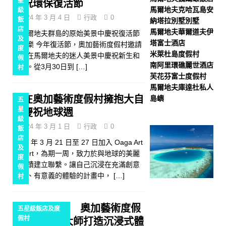
星
慶祝環保復活節
馬爾地夫克哈瓦島安
級
2024 年 3 月 4 日
行政
0
飯
納塔拉別墅別墅
店
馬爾地夫華爾道夫伊
在馬爾地夫群島的原始美景中慶祝復活節
及
塔富士酒店
的歡樂 今年復活節，奧加藝術度假村邀請
度
米萊杜島度假村
賓客在馬爾地夫的迷人美景中慶祝新生和
假
南阿里環礁麗世酒店
重生。從3月30日到
[…]
村
芙花芬富士度假村
馬爾地夫庫達杜私人
在奧加藝術度假村擁抱大自
島嶼
五
星
然慶祝地球週
級
2024 年 3 月 1 日
行政
0
飯
店
2024 年 3 月 21 日至 27 日加入 Oaga Art
及
Resort，為期一周，致力於與地球的美麗
度
和奇蹟建立聯繫。讓自己沉浸在充滿創意
假
活動、有意義的體驗的計畫中，
[…]
村
奧加藝術度假
五星級飯店及度
假村
村歡迎創意大師打造沉浸式體