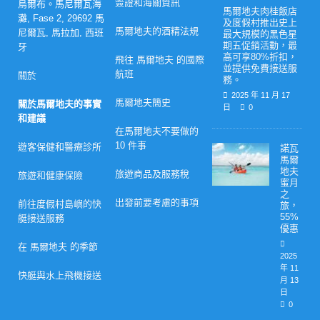
簽證和海關資訊
烏爾布。馬尼爾瓦海
馬爾地夫肉桂飯店
灘, Fase 2, 29692 馬
及度假村推出史上
馬爾地夫的酒精法規
尼爾瓦, 馬拉加, 西班
最大規模的黑色星
期五促銷活動，最
牙
高可享80%折扣，
飛往 馬爾地夫 的國際
並提供免費接送服
航班
關於
務。
2025 年 11 月 17
馬爾地夫簡史
關於馬爾地夫的事實
日
0
和建議
在馬爾地夫不要做的
10 件事
遊客保健和醫療診所
諾瓦
馬爾
地夫
旅遊商品及服務稅
旅遊和健康保險
蜜月
之
出發前要考慮的事項
前往度假村島嶼的快
旅，
55%
艇接送服務
優惠
在 馬爾地夫 的季節
2025
年 11
快艇與水上飛機接送
月 13
日
0