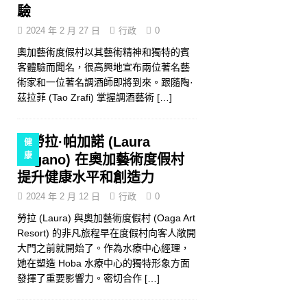
驗
2024 年 2 月 27 日
行政
0
奧加藝術度假村以其藝術精神和獨特的賓
客體驗而聞名，很高興地宣布兩位著名藝
術家和一位著名調酒師即將到來。跟隨陶·
茲拉菲 (Tao Zrafi) 掌握調酒藝術
[…]
勞拉·帕加諾 (Laura
健
康
Pagano) 在奧加藝術度假村
提升健康水平和創造力
2024 年 2 月 12 日
行政
0
勞拉 (Laura) 與奧加藝術度假村 (Oaga Art
Resort) 的非凡旅程早在度假村向客人敞開
大門之前就開始了。作為水療中心經理，
她在塑造 Hoba 水療中心的獨特形象方面
發揮了重要影響力。密切合作
[…]