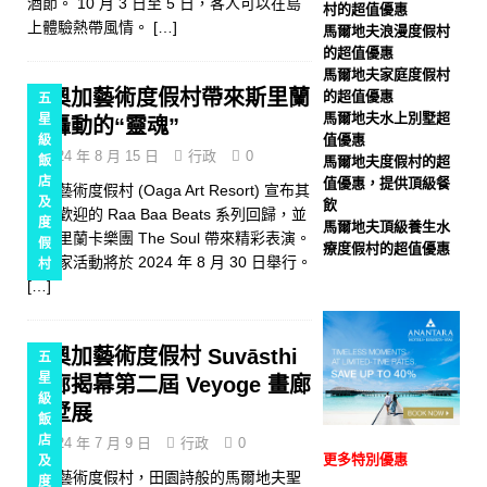
酒節。 10 月 3 日至 5 日，客人可以在島
村的超值優惠
折扣，並提供免費接送服
上體驗熱帶風情。
[…]
馬爾地夫浪漫度假村
的超值優惠
務。
特別優惠
馬爾地夫家庭度假村
[ 2025 年 11 月 13 日 ]
諾
奧加藝術度假村帶來斯里蘭
的超值優惠
五
馬爾地夫水上別墅超
星
卡轟動的“靈魂”
瓦馬爾地夫蜜月之旅，55%
值優惠
級
2024 年 8 月 15 日
行政
0
飯
馬爾地夫度假村的超
優惠
特別優惠
店
值優惠，提供頂級餐
奧加藝術度假村 (Oaga Art Resort) 宣布其
及
飲
廣受歡迎的 Raa Baa Beats 系列回歸，並
度
馬爾地夫頂級養生水
由斯里蘭卡樂團 The Soul 帶來精彩表演。
假
療度假村的超值優惠
該獨家活動將於 2024 年 8 月 30 日舉行。
村
[…]
奧加藝術度假村 Suvāsthi
五
星
畫廊揭幕第二屆 Veyoge 畫廊
級
別墅展
飯
店
2024 年 7 月 9 日
行政
0
更多特別優惠
及
奧加藝術度假村，田園詩般的馬爾地夫聖
度