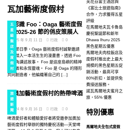
芙花芬富士酒店與
星評級
五星級飯店及度
瓦加藝術度假村
《富比士旅遊指南》
合作，力求獲得五星
假村
評級
認識 Foo：Oaga 藝術度假
五
[ 2025 年 11 月 24 日 ]
在
在馬爾地夫瓦卡魯島
星
村 2025-26 節的俏皮策展人
慶祝聖誕節和新年
級
馬爾地夫瓦卡魯島慶祝聖誕
Dhawa Ihuru 2025
2025 年 9 月 11 日
行政
0
飯
節和新年
五星級飯店及
黑色星期五優惠
店
這個節日季，Oaga 藝術度假村誠摯邀請
及
馬爾地夫肉桂飯店及
賓客踏入一本活生生的漫畫書，透過 Foo
度假村
度
度假村推出史上最大
的視角講述故事。 Foo 是這座島嶼的精神
假
規模的黑色星期五促
[ 2025 年 11 月 21 日 ]
守護者和永恆靈魂。 Foo 是 Oaga 的隱形
村
銷活動，最高可享
共同創造者，他編織著自己的
[…]
Dhawa Ihuru 2025 黑色星
80%折扣，並提供免
費接送服務。
期五優惠
特別優惠
諾瓦馬爾地夫蜜月之
奧加藝術度假村的熱帶啤酒
旅
[ 2025 年 11 月 17 日 ]
馬
旅，55% 優惠
遊
節
新
爾地夫肉桂飯店及度假村推
2024 年 9 月 16 日
行政
0
聞
特別優惠
出史上最大規模的黑色星期
啤酒愛好者和體驗愛好者將受邀參加奧加
藝術度假村舉辦的獨特慶祝活動—天堂啤
五促銷活動，最高可享80%
馬爾地夫全包式度假