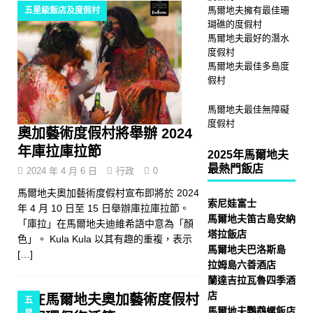
馬爾地夫擁有最佳珊
五星級飯店及度假村
瑚礁的度假村
馬爾地夫最好的潛水
度假村
馬爾地夫最佳多島度
假村
馬爾地夫最佳無障礙
度假村
奧加藝術度假村將舉辦 2024
年庫拉庫拉節
2025年馬爾地夫
最熱門飯店
2024 年 4 月 6 日
行政
0
馬爾地夫奧加藝術度假村宣布即將於 2024
索尼娃富士
年 4 月 10 日至 15 日舉辦庫拉庫拉節。
馬爾地夫笛古島安納
「庫拉」在馬爾地夫迪維希語中意為「顏
塔拉飯店
色」。 Kula Kula 以其有趣的重複，表示
馬爾地夫巴洛斯島
[…]
拉姆島六善酒店
蘭達吉拉瓦魯四季酒
店
在馬爾地夫奧加藝術度假村
五
馬爾地夫鸚鵡螺飯店