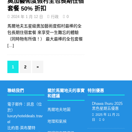
奧加藝術度假村全包長期住宿
套餐 50% 折扣
2024 年 1 月 12 日
行政
0
馬爾地夫五星級奧加藝術度假村最棒的全
包長期住宿套餐 來享受一生難忘的體驗
（同時物有所值！） 最大最棒的全包套餐
[…]
1
2
»
聯絡我們
關於馬爾地夫的事實
特別優惠
和建議
Dhawa Ihuru 2025
電子郵件：訊息（位
黑色星期五優惠
馬爾地夫地圖
於）
2025 年 11 月 21
luxuryhoteldeals.trav
日
0
地理和氣候
el
比約恩·英布蘭特