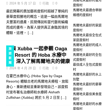
馬爾地夫最好的蜜月
2024 年 5 月 17 日
行政
0
度假村
馬爾地夫最適合舉辦
最近開幕的奧加藝術度假村超越了單純的
婚禮的度假村
豪華度假勝地的概念。這是一幅由馬爾地
夫豐富的遺產、民間傳說和當代藝術編織
馬爾地夫最好的家庭
而成的畫布，為客人提供真正身臨其境的
度假村
體驗。這裡，
[…]
馬爾地夫最佳全包式
家庭度假村
馬爾地夫最好的成人
與 Xubba 一起參觀 Oaga
旅
度假村
遊
Art Resort 的 Hoba 水療中
馬爾地夫最好的全包
新
式度假村
心，深入了解馬爾地夫的健康
聞
最佳成人全包式度假
2024 年 4 月 28 日
行政
0
村
馬爾地夫最好的水上
在霍巴水療中心 (Hoba Spa by Oaga
別墅
Resorts) 體驗古老的馬爾地夫療程，放鬆
馬爾地夫最好的豪華
身心、重新連結並重新發現自己。該度假
度假村
村宣布著名治療師和水療師 Aishath
馬爾地夫最佳美食度
Zulfishan (Xubba) 將於 5 月 2 日至
[…]
假村
馬爾地夫最好的水療
度假村