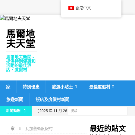
香港中文
馬爾地
夫天堂
馬爾地夫新聞 -
提供特別優惠和
活動的最佳酒
店、度假村
家
特別優惠
旅遊小貼士
最佳度假村
旅遊新聞
飯店及度假村新聞
新聞動態
[ 2025 年 11 月 26 日 ]
芙
花芬富士酒店與《富比士旅
最近的貼文
家
瓦加藝術度假村
遊指南》合作，力求獲得五