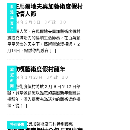
在馬爾地夫奧加藝術度假村
浪
漫
慶祝情人節
與
2024 年 2 月 3 日
行政
0
蜜
月
今年情人節，在馬爾地夫奧加藝術度假村
擁抱充滿活力的島嶼生活節奏，在百萬顆
星星閃爍的天空下，藝術與浪漫相遇。 2
月14日，點燃你的感官
[…]
歐嘎藝術度假村龍年
旅
遊
2024 年 1 月 23 日
行政
0
新
歐嘎藝術度假村將於 2 月 9 日至 12 日舉
聞
辦，誠摯邀請您以難忘的農曆新年體驗迎
接龍年。深入探索充滿活力的藝術樂趣掛
毯，從
[…]
特別優惠