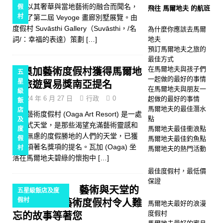
地，以其奢華與當地藝術的融合而聞名，
假
飛往 馬爾地夫 的航班
村
推出了第二屆 Veyoge 畫廊別墅展覽。由
度假村 Suvāsthi Gallery（Suvāsthi，/名
為什麼你應該去馬爾
詞/：幸福的表達）策劃
[…]
地夫
預訂馬爾地夫之旅的
最佳方式
在馬爾地夫與孩子們
奧加藝術度假村獲得馬爾地
五
一起做的最好的事情
星
夫旅遊貿易獎南亞提名
在馬爾地夫與朋友一
級
2024 年 6 月 27 日
行政
0
起做的最好的事情
飯
馬爾地夫的最佳潛水
店
奧加藝術度假村 (Oaga Art Resort) 是一處
點
及
全包式天堂，是那些渴望充滿藝術靈感和
馬爾地夫最佳衝浪點
度
無憂無慮的度假勝地的人們的天堂，已獲
假
馬爾地夫最佳釣魚點
得三項著名獎項的提名。瓦加 (Oaga) 坐
村
馬爾地夫的熱門活動
落在馬爾地夫碧綠的懷抱中
[…]
最佳度假村，最低價
保證
藝術與天堂的
五星級飯店及度
假村
邂逅：奧加藝術度假村令人難
馬爾地夫最好的浪漫
度假村
忘的故事等著您