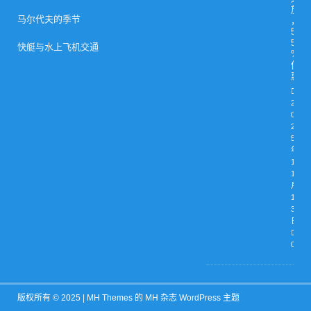
旅
马尔代夫的季节
，
5
5
快艇与水上飞机交通
%
优
惠
2
0
2
5
年
1
1
月
1
3
日
0
版权所有 © 2025 |
MH Themes
的 MH 杂志 WordPress 主题