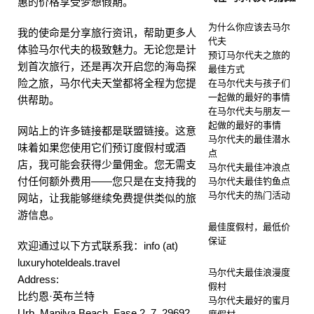
惠的价格享受梦想假期。
为什么你应该去马尔
我的使命是分享旅行资讯，帮助更多人
代夫
体验马尔代夫的极致魅力。无论您是计
预订马尔代夫之旅的
划首次旅行，还是再次开启您的海岛探
最佳方式
险之旅，马尔代夫天堂都将全程为您提
在马尔代夫与孩子们
一起做的最好的事情
供帮助。
在马尔代夫与朋友一
起做的最好的事情
网站上的许多链接都是联盟链接。这意
马尔代夫的最佳潜水
味着如果您使用它们预订度假村或酒
点
店，我可能会获得少量佣金。您无需支
马尔代夫最佳冲浪点
付任何额外费用——您只是在支持我的
马尔代夫最佳钓鱼点
马尔代夫的热门活动
网站，让我能够继续免费提供类似的旅
游信息。
最佳度假村，最低价
保证
欢迎通过以下方式联系我：info (at)
luxuryhoteldeals.travel
马尔代夫最佳浪漫度
Address:
假村
比约恩·英布兰特
马尔代夫最好的蜜月
Urb. Manilva Beach, Fase 2, 7, 29692