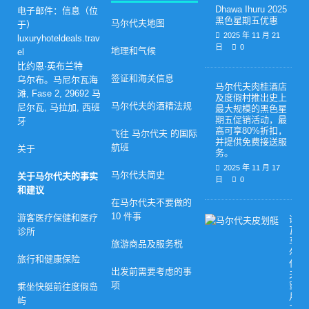
Dhawa Ihuru 2025
电子邮件：信息（位
黑色星期五优惠
马尔代夫地图
于）
2025 年 11 月 21
luxuryhoteldeals.trav
日
0
地理和气候
el
比约恩·英布兰特
签证和海关信息
乌尔布。马尼尔瓦海
马尔代夫肉桂酒店
滩, Fase 2, 29692 马
及度假村推出史上
马尔代夫的酒精法规
尼尔瓦, 马拉加, 西班
最大规模的黑色星
期五促销活动，最
牙
高可享80%折扣，
飞往 马尔代夫 的国际
并提供免费接送服
航班
关于
务。
2025 年 11 月 17
马尔代夫简史
关于马尔代夫的事实
日
0
和建议
在马尔代夫不要做的
10 件事
游客医疗保健和医疗
诺
瓦
诊所
马
旅游商品及服务税
尔
旅行和健康保险
代
出发前需要考虑的事
夫
项
蜜
乘坐快艇前往度假岛
月
屿
之