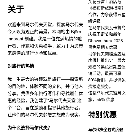
芙花芬富士酒店与
星级评级
五星级酒店及
关于
《福布斯旅游指南》
合作，力争获得五星
度假村
级评级
欢迎来到马尔代夫天堂，探索马尔代夫
[ 2025 年 11 月 24 日 ]
在
在马尔代夫瓦卡鲁岛
令人叹为观止的美景。本网站由 Björn
庆祝圣诞节和新年
马尔代夫瓦卡鲁岛庆祝圣诞
Ingbrant 创建。我是一位充满热情的旅
Dhawa Ihuru 2025
行者、作家和优惠猎手，致力于为您带
节和新年
五星级酒店及
黑色星期五优惠
来最佳的旅行体验和优惠。
马尔代夫肉桂酒店及
度假村
度假村推出史上最大
对旅行的热情
规模的黑色星期五促
[ 2025 年 11 月 21 日 ]
销活动，最高可享
Dhawa Ihuru 2025 黑色星
我一生最大的兴趣就是旅行——探索新
80%折扣，并提供免
的目的地，体验不同的文化，并与他人
费接送服务。
期五优惠
特别优惠
诺瓦马尔代夫蜜月之
分享。凭借多年旅行写作和寻找最佳优
[ 2025 年 11 月 17 日 ]
马
旅，55% 优惠
惠的经验，我创建了“马尔代夫天堂”这
个平台，旨在激励和指导其他旅行者，
尔代夫肉桂酒店及度假村推
特别优惠
让他们的马尔代夫梦想之旅成为现实。
出史上最大规模的黑色星期
为什么选择马尔代夫？
五促销活动，最高可享80%
马尔代夫全包式度假