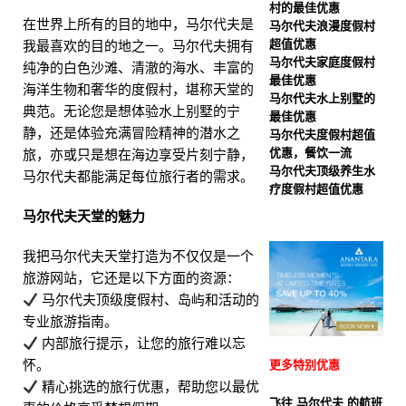
村的最佳优惠
折扣，并提供免费接送服
在世界上所有的目的地中，马尔代夫是
马尔代夫浪漫度假村
超值优惠
我最喜欢的目的地之一。马尔代夫拥有
务。
特别优惠
马尔代夫家庭度假村
纯净的白色沙滩、清澈的海水、丰富的
[ 2025 年 11 月 13 日 ]
诺
最佳优惠
海洋生物和奢华的度假村，堪称天堂的
马尔代夫水上别墅的
瓦马尔代夫蜜月之旅，55%
典范。无论您是想体验水上别墅的宁
最佳优惠
静，还是体验充满冒险精神的潜水之
马尔代夫度假村超值
优惠
特别优惠
优惠，餐饮一流
旅，亦或只是想在海边享受片刻宁静，
马尔代夫顶级养生水
马尔代夫都能满足每位旅行者的需求。
疗度假村超值优惠
马尔代夫天堂的魅力
我把马尔代夫天堂打造为不仅仅是一个
旅游网站，它还是以下方面的资源：
马尔代夫顶级度假村、岛屿和活动的
专业旅游指南。
内部旅行提示，让您的旅行难以忘
怀。
更多特别优惠
精心挑选的旅行优惠，帮助您以最优
飞往 马尔代夫 的航班