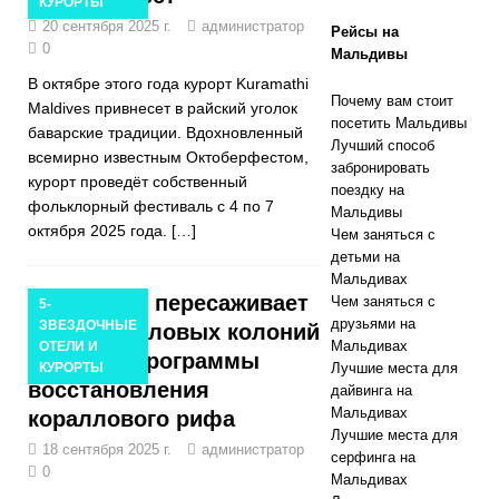
КУРОРТЫ
20 сентября 2025 г.
администратор
Рейсы на
СПЕЦИАЛЬН
0
Мальдивы
ЫЕ
В октябре этого года курорт Kuramathi
Почему вам стоит
Maldives привнесет в райский уголок
ПРЕДЛОЖЕН
посетить Мальдивы
баварские традиции. Вдохновленный
Лучший способ
ИЯ
всемирно известным Октоберфестом,
забронировать
курорт проведёт собственный
[ Ноябрь 13,
поездку на
фольклорный фестиваль с 4 по 7
Мальдивы
2025 ]
октября 2025 года.
[…]
Чем заняться с
детьми на
Kandolhu
Мальдивах
Финолху пересаживает
Maldives
Чем заняться с
5-
друзьями на
ЗВЕЗДОЧНЫЕ
1200 коралловых колоний
представляет
Мальдивах
ОТЕЛИ И
в рамках программы
КУРОРТЫ
Лучшие места для
обновленные
восстановления
дайвинга на
Мальдивах
кораллового рифа
виллы Deluxe
Лучшие места для
18 сентября 2025 г.
администратор
Ocean Pool
серфинга на
0
Мальдивах
Villas
5-