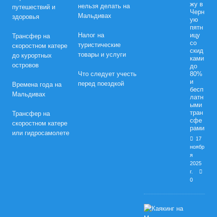
жу в
нельзя делать на
путешествий и
Черн
Мальдивах
здоровья
ую
пятн
Налог на
ицу
Трансфер на
со
туристические
скоростном катере
скид
товары и услуги
до курортных
ками
островов
до
Что следует учесть
80%
и
перед поездкой
Времена года на
бесп
Мальдивах
латн
ыми
тран
Трансфер на
сфе
скоростном катере
рами
или гидросамолете
17
ноябр
я
2025
г.
0
М
е