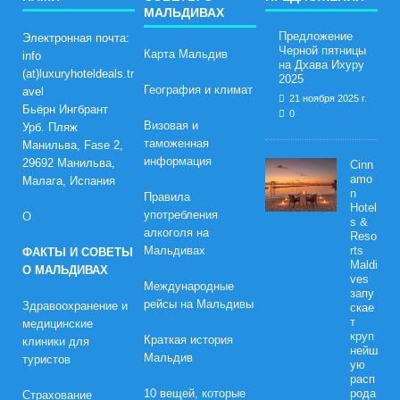
МАЛЬДИВАХ
Предложение
Электронная почта:
Черной пятницы
Карта Мальдив
info
на Дхава Ихуру
(at)luxuryhoteldeals.tr
2025
География и климат
avel
21 ноября 2025 г.
Бьёрн Ингбрант
0
Визовая и
Урб. Пляж
таможенная
Манильва, Fase 2,
информация
29692 Манильва,
Cinn
amo
Малага, Испания
n
Правила
Hotel
употребления
О
s &
алкоголя на
Reso
Мальдивах
rts
ФАКТЫ И СОВЕТЫ
Maldi
О МАЛЬДИВАХ
ves
Международные
запу
рейсы на Мальдивы
Здравоохранение и
скае
т
медицинские
круп
Краткая история
клиники для
нейш
Мальдив
туристов
ую
расп
10 вещей, которые
рода
Страхование