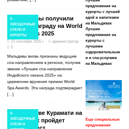
Лучшие
скидкой 55%
предложения на
курорты с лучшей
Мальдивы получили
едой и напитками
5-
СПЕЦИАЛЬН
на Мальдивах
ЗВЕЗДОЧНЫЕ
высшую награду на World
Лучшие
ОТЕЛИ И
ЫЕ
Spa Awards 2025
предложения на
КУРОРТЫ
ПРЕДЛОЖЕН
курорты с
23 сентября 2025 г.
администратор
лучшими
0
ИЯ
оздоровительным
Мальдивы вновь признаны ведущим
и и спа-услугами
[ Ноябрь 13,
спа-направлением в регионе, получив
на Мальдивах
звание «Лучшее спа-направление
2025 ]
Лето
Индийского океана 2025» на
2026: солнце,
церемонии вручения премии World
Spa Awards. Эта награда подтверждает
экономия и
[…]
незабываемы
е
На острове Курамати на
5-
ЗВЕЗДОЧНЫЕ
предложения
Мальдивах пройдет
Еще специальные
ОТЕЛИ И
предложения
Октоберфест