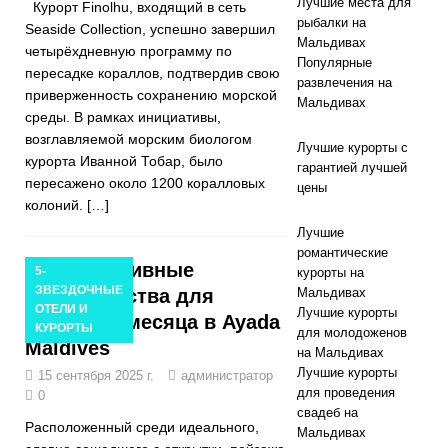
Лучшие места для
Курорт Finolhu, входящий в сеть
рыбалки на
ЗВЕЗДОЧНЫЕ
Seaside Collection, успешно завершил
Мальдивах
четырёхдневную программу по
ОТЕЛИ И
Популярные
пересадке кораллов, подтвердив свою
развлечения на
приверженность сохранению морской
КУРОРТЫ
Мальдивах
среды. В рамках инициативы,
возглавляемой морским биологом
Лучшие курорты с
курорта Иванной Тобар, было
гарантией лучшей
пересажено около 1200 коралловых
цены
колоний.
[…]
Лучшие
романтические
Эксклюзивные
5-
курорты на
ЗВЕЗДОЧНЫЕ
преимущества для
Мальдивах
ОТЕЛИ И
Лучшие курорты
медового месяца в Ayada
КУРОРТЫ
для молодоженов
Maldives
на Мальдивах
Лучшие курорты
15 сентября 2025 г.
администратор
для проведения
0
свадеб на
Расположенный среди идеального,
Мальдивах