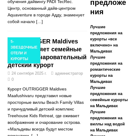
предложе
обучения дайвингу PADI TecRec.
80% и
Центр, основанный дайв-центром
ния
бесплатными
Aquaventure в городе Адду, знаменует
собой начало
[…]
трансферами
Лучшие
предложения на
курорты «все
OUTRIGGER Maldives
5-
СПЕЦИАЛЬН
включено» на
ЗВЕЗДОЧНЫЕ
представляет семейные
Мальдивах
ОТЕЛИ И
ЫЕ
виллы и очаровательный
Лучшие
КУРОРТЫ
предложения на
детский курорт
ПРЕДЛОЖЕН
романтические
24 сентября 2025 г.
администратор
ИЯ
курорты на
0
Мальдивах
[ Ноябрь 13,
Лучшие
Курорт OUTRIGGER Maldives
предложения на
Maafushivaru представил новые
2025 ]
семейные курорты
просторные виллы Beach Family Villas
на Мальдивах
Медовый
и причудливый детский комплекс
Лучшие
Treehouse Kids Retreat, где оживает
месяц в Nova
предложения на
воображение и очарование острова.
виллы над водой
Maldives со
«Мальдивы всегда будут местом
на Мальдивах
романтики,
[…]