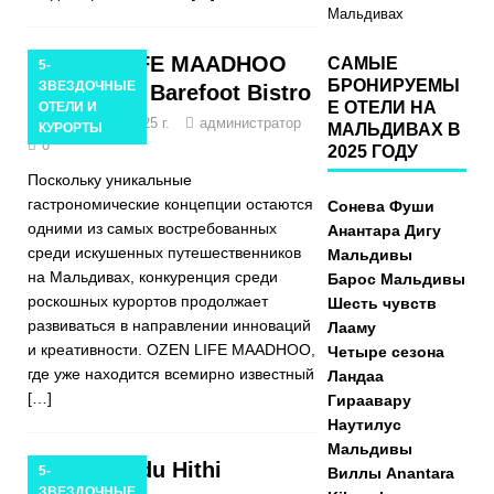
Мальдивах
OZEN LIFE MAADHOO
САМЫЕ
5-
БРОНИРУЕМЫ
ЗВЕЗДОЧНЫЕ
открывает Barefoot Bistro
Е ОТЕЛИ НА
ОТЕЛИ И
10 сентября 2025 г.
администратор
КУРОРТЫ
МАЛЬДИВАХ В
0
2025 ГОДУ
Поскольку уникальные
гастрономические концепции остаются
Сонева Фуши
одними из самых востребованных
Анантара Дигу
среди искушенных путешественников
Мальдивы
на Мальдивах, конкуренция среди
Барос Мальдивы
роскошных курортов продолжает
Шесть чувств
развиваться в направлении инноваций
Лааму
и креативности. OZEN LIFE MAADHOO,
Четыре сезона
где уже находится всемирно известный
Ландаа
[…]
Гираавару
Наутилус
Мальдивы
Coco Bodu Hithi
5-
Виллы Anantara
ЗВЕЗДОЧНЫЕ