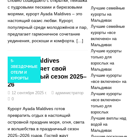
словно сошедшего с открытки, пейзажа
с пудровыми песками и бирюзовыми
Лучшие семейные
морями, курорт Ayada Maldives – это
курорты на
настоящий оазис любви. Курорт,
Мальдивах
Лучшие семейные
популярный среди молодожёнов и пар,
курорты «все
предлагает гармоничное сочетание
включено» на
уединения, роскоши и комфорта.
[…]
Мальдивах
Лучшие курорты
только для
Ayada Maldives
5-
взрослых на
ЗВЕЗДОЧНЫЕ
представляет свой
Мальдивах
ОТЕЛИ И
праздничный сезон 2025–
Лучшие курорты
КУРОРТЫ
«все включено» на
26
Мальдивах
12 сентября 2025 г.
администратор
Лучшие курорты
0
«все включено»
только для
Курорт Ayada Maldives готов
взрослых
превратить отдых в настоящий
Лучшие виллы над
островной праздник моря, огня, света
водой на
и волшебства в праздничный сезон
Мальдивах
2025–2026 годов. Гостей ждут
Лучшие роскошные