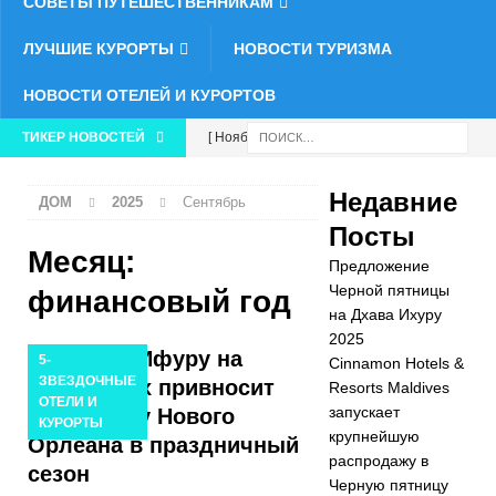
СОВЕТЫ ПУТЕШЕСТВЕННИКАМ
ЛУЧШИЕ КУРОРТЫ
НОВОСТИ ТУРИЗМА
НОВОСТИ ОТЕЛЕЙ И КУРОРТОВ
ТИКЕР НОВОСТЕЙ
[ Ноябрь 21,
2025 ]
Недавние
ДОМ
2025
Сентябрь
Предложение
Посты
Черной
Месяц:
Предложение
пятницы на
Черной пятницы
финансовый год
на Дхава Ихуру
Дхава Ихуру
2025
Остров Ифуру на
5-
Cinnamon Hotels &
2025
ЗВЕЗДОЧНЫЕ
Мальдивах привносит
Resorts Maldives
СПЕЦИАЛЬН
ОТЕЛИ И
запускает
атмосферу Нового
КУРОРТЫ
крупнейшую
ЫЕ
Орлеана в праздничный
распродажу в
сезон
ПРЕДЛОЖЕН
Черную пятницу