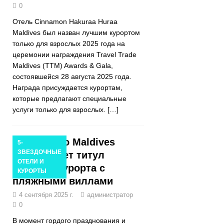
0
Отель Cinnamon Hakuraa Huraa
Maldives был назван лучшим курортом
только для взрослых 2025 года на
церемонии награждения Travel Trade
Maldives (TTM) Awards & Gala,
состоявшейся 28 августа 2025 года.
Награда присуждается курортам,
которые предлагают специальные
услуги только для взрослых.
[…]
Milaidhoo Maldives
5-
ЗВЕЗДОЧНЫЕ
выигрывает титул
ОТЕЛИ И
лучшего курорта с
КУРОРТЫ
пляжными виллами
4 сентября 2025 г.
администратор
0
В момент гордого празднования и