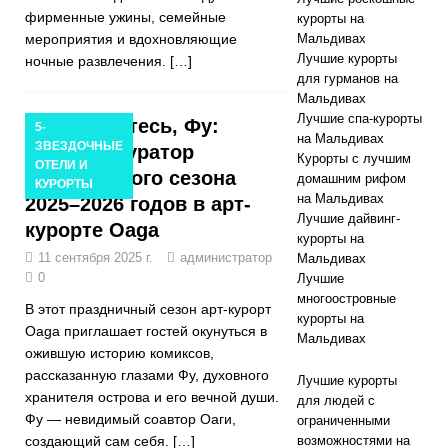
фирменные ужины, семейные
курорты на
мероприятия и вдохновляющие
Мальдивах
Лучшие курорты
ночные развлечения.
[…]
для гурманов на
Мальдивах
Лучшие спа-курорты
Знакомьтесь, Фу:
5-
на Мальдивах
ЗВЕЗДОЧНЫЕ
игривый куратор
Курорты с лучшим
ОТЕЛИ И
праздничного сезона
домашним рифом
КУРОРТЫ
на Мальдивах
2025–2026 годов в арт-
Лучшие дайвинг-
курорте Oaga
курорты на
11 сентября 2025 г.
администратор
Мальдивах
0
Лучшие
многоостровные
В этот праздничный сезон арт-курорт
курорты на
Oaga приглашает гостей окунуться в
Мальдивах
ожившую историю комиксов,
рассказанную глазами Фу, духовного
Лучшие курорты
хранителя острова и его вечной души.
для людей с
Фу — невидимый соавтор Оаги,
ограниченными
создающий сам себя.
[…]
возможностями на