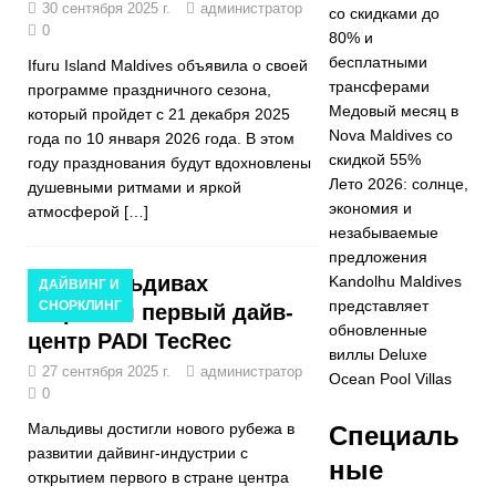
30 сентября 2025 г.
администратор
со скидками до
ИЯ
0
80% и
[ Ноябрь 17,
бесплатными
Ifuru Island Maldives объявила о своей
трансферами
программе праздничного сезона,
2025 ]
Медовый месяц в
который пройдет с 21 декабря 2025
Cinnamon
Nova Maldives со
года по 10 января 2026 года. В этом
скидкой 55%
году празднования будут вдохновлены
Hotels &
Лето 2026: солнце,
душевными ритмами и яркой
Resorts
экономия и
атмосферой
[…]
незабываемые
Maldives
предложения
На Мальдивах
Kandolhu Maldives
запускает
ДАЙВИНГ И
представляет
СНОРКЛИНГ
открылся первый дайв-
крупнейшую
обновленные
центр PADI TecRec
виллы Deluxe
распродажу в
27 сентября 2025 г.
администратор
Ocean Pool Villas
0
Черную
Мальдивы достигли нового рубежа в
Специаль
пятницу со
развитии дайвинг-индустрии с
ные
скидками до
открытием первого в стране центра