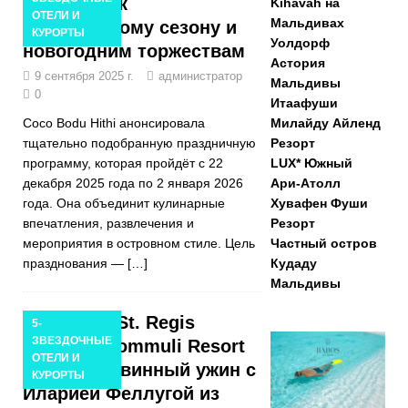
готовится к
Kihavah на
ОТЕЛИ И
Мальдивах
праздничному сезону и
КУРОРТЫ
Уолдорф
новогодним торжествам
Астория
9 сентября 2025 г.
администратор
Мальдивы
0
Итаафуши
Coco Bodu Hithi анонсировала
Милайду Айленд
тщательно подобранную праздничную
Резорт
программу, которая пройдёт с 22
LUX* Южный
декабря 2025 года по 2 января 2026
Ари-Атолл
года. Она объединит кулинарные
Хувафен Фуши
впечатления, развлечения и
Резорт
мероприятия в островном стиле. Цель
Частный остров
празднования —
[…]
Кудаду
Мальдивы
В отеле St. Regis
5-
ЗВЕЗДОЧНЫЕ
Maldives Vommuli Resort
ОТЕЛИ И
состоится винный ужин с
КУРОРТЫ
Иларией Феллугой из