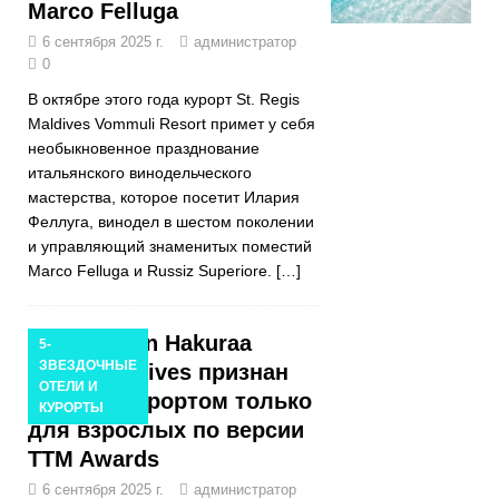
Marco Felluga
6 сентября 2025 г.
администратор
0
В октябре этого года курорт St. Regis
Maldives Vommuli Resort примет у себя
необыкновенное празднование
итальянского винодельческого
мастерства, которое посетит Илария
Феллуга, винодел в шестом поколении
и управляющий знаменитых поместий
Marco Felluga и Russiz Superiore.
[…]
Cinnamon Hakuraa
5-
ЗВЕЗДОЧНЫЕ
Huraa Maldives признан
ОТЕЛИ И
лучшим курортом только
КУРОРТЫ
для взрослых по версии
TTM Awards
6 сентября 2025 г.
администратор