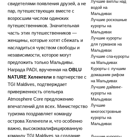
Лучшие виллы над
свидетелями появления друзей, а не
водой на
пар, путешествующих вместе с
Мальдивах
возросшим числом одиноких
Лучшие роскошные
путешественников. Значительная
курорты на
Мальдивах
часть этих путешественников —
Лучшие курорты
женщины, которые хотят сбежать и
для гурманов на
насладиться чувством свободы и
Мальдивах
независимости, которое могут
Лучшие спа-курорты
предложить только Мальдивы.
на Мальдивах
Курорты с лучшим
Награда PADI, врученная на
OBLU
домашним рифом
NATURE Хеленгели
в партнерстве с
на Мальдивах
TGI Maldives, подтверждает
Лучшие дайвинг-
приверженность отельера
курорты на
Atmosphere Core предложению
Мальдивах
Лучшие
впечатлений для всех. Министерство
многоостровные
туризма поздравляет команду
курорты на
острова Хеленгели и, что особенно
Мальдивах
важно, высококвалифицированную
команду TGI Maldives за создание
Лучшие курорты