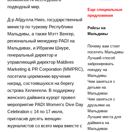
подводный мир.
Еще специальные
предложения
Д-р Абдулла Нияз, государственный
СПЕЦИАЛЬН
министр по туризму Республики
Рейсы на
ЫЕ
Мальдивы, а также Мэтт Венгер,
Мальдивы
ПРЕДЛОЖЕН
региональный менеджер PADI на
Почему вам стоит
Мальдивах, и Ибрагим Шиуре,
ИЯ
посетить Мальдивы
генеральный директор и
Лучший способ
[ Ноябрь 13,
управляющий директор Maldives
забронировать
Marketing & PR Corporation (MMPRC),
2025 ]
поездку на
Мальдивы
посетили церемонию вручения
Медовый
Чем заняться с
наград, состоявшуюся на берегу
детьми на
месяц в Nova
острова Хеленгели. В поддержку
Мальдивах
женского дайвинга курорт провел
Чем заняться с
Maldives со
мероприятие PADI Women's Dive Day
друзьями на
скидкой 55%
Мальдивах
Celebration с 14 по 17 июля,
Лучшие места для
пригласив десять женщин-
дайвинга на
журналистов со всего мира вместе с
Мальдивах
СПЕЦИАЛЬН