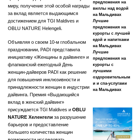
2025 ]
предложения на
миру, получение этой особой награды
виллы над водой
Cinnamon
за вклад является выдающимся
на Мальдивах
достижением для TGI Maldives и
Лучшие
Hotels &
предложения на
OBLU NATURE Helengeli.
Resorts
курорты с лучшей
едой и напитками
Объявляя о своем 10-м глобальном
Maldives
на Мальдивах
праздновании, PADI представила
Лучшие
запускает
инициативу «Женщины в дайвинге» и
предложения на
флагманский ежегодный День
курорты с
крупнейшую
лучшими
женщин-дайверов PADI как решение
распродажу в
оздоровительным
для повышения инклюзивности и
и и спа-услугами
Черную
принадлежности женщин в индустрии
на Мальдивах
дайвинга. Премия «Выдающийся
пятницу со
вклад в женский дайвинг»
скидками до
присуждается TGI Maldives и
OBLU
NATURE Хеленгели
за разрушение
80% и
барьеров и предоставление
бесплатными
большего количества женщин
возможности исследовать
трансферами