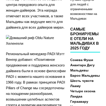
центра передового опыта для
для людей с
ограниченными
женщин-дайверов. Эта награда
возможностями на
отмечает всех участников, а также
Мальдивах
Мальдивы как ведущее место для
дайвинга для всех дайверов мира».
САМЫЕ
БРОНИРУЕМЫ
Е ОТЕЛИ НА
МАЛЬДИВАХ В
2025 ГОДУ
Региональный менеджер PADI Мэтт
Венгер добавил: «Позитивное
Сонева Фуши
продвижение и поддержка женского
Анантара Дигу
Мальдивы
дайвинга были в основе философии
Барос Мальдивы
PADI с момента нашего основания в
Шесть чувств
1966 году. В рамках принципов PADI
Лааму
Pillars of Change мы сосредоточены
Четыре сезона
на поощрении разнообразия,
Ландаа
возвышении целебных аспектов
Гираавару
спорта и развитии инклюзивности,