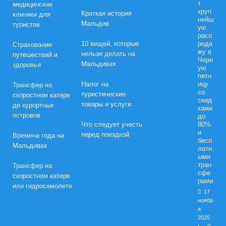
т
медицинские
круп
Краткая история
клиники для
нейш
Мальдив
туристов
ую
расп
10 вещей, которые
рода
Страхование
жу в
нельзя делать на
путешествий и
Черн
Мальдивах
здоровья
ую
пятн
Налог на
ицу
Трансфер на
со
туристические
скоростном катере
скид
товары и услуги
до курортных
ками
островов
до
Что следует учесть
80%
и
перед поездкой
Времена года на
бесп
Мальдивах
латн
ыми
тран
Трансфер на
сфе
скоростном катере
рами
или гидросамолете
17
ноябр
я
2025
г.