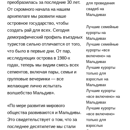
преобразилась за последние 30 лет.
для проведения
От скромного начала на нашем
свадеб на
Мальдивах
архипелаге мы развили наше
островное государство, чтобы
Лучшие семейные
создать рай для всех. Сегодня
курорты на
демографический профиль въездных
Мальдивах
туристов сильно отличается от того,
Лучшие семейные
курорты «все
что было в первые дни. От пар,
включено» на
исследующих острова в 1980-х
Мальдивах
годах, теперь мы видим смесь всех
Лучшие курорты
сегментов, включая пары, семьи и
только для
групповые вечеринки — все
взрослых на
Мальдивах
желающие лично испытать
Лучшие курорты
волшебство Мальдив».
«все включено» на
Мальдивах
«По мере развития мирового
Лучшие курорты
общества развиваются и Мальдивы.
«все включено»
Это свидетельствует о том, что за
только для
взрослых
последнее десятилетие мы стали