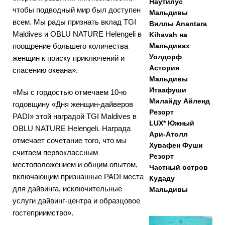
Наутилус
чтобы подводный мир был доступен
Мальдивы
всем. Мы рады признать вклад TGI
Виллы Anantara
Maldives и OBLU NATURE Helengeli в
Kihavah на
поощрение большего количества
Мальдивах
Уолдорф
женщин к поиску приключений и
Астория
спасению океана».
Мальдивы
Итаафуши
«Мы с гордостью отмечаем 10-ю
Милайду Айленд
годовщину «Дня женщин-дайверов
Резорт
PADI» этой наградой TGI Maldives в
LUX* Южный
OBLU NATURE Helengeli. Награда
Ари-Атолл
отмечает сочетание того, что мы
Хувафен Фуши
считаем первоклассным
Резорт
местоположением и общим опытом,
Частный остров
включающим признанные PADI места
Кудаду
для дайвинга, исключительные
Мальдивы
услуги дайвинг-центра и образцовое
гостеприимство».