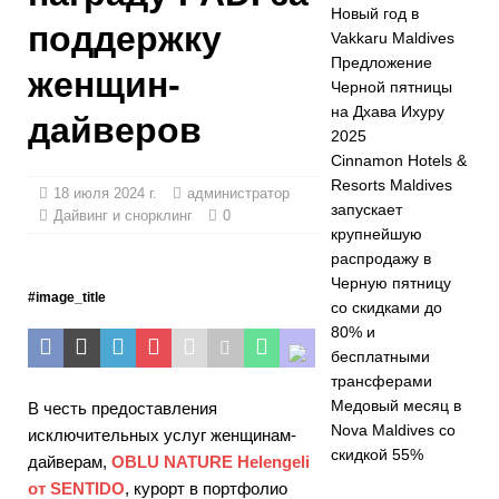
Новый год в
5-
поддержку
Vakkaru Maldives
ЗВЕЗДОЧНЫЕ
Предложение
женщин-
Черной пятницы
ОТЕЛИ И
на Дхава Ихуру
дайверов
КУРОРТЫ
2025
Cinnamon Hotels &
[ Ноябрь 24,
Resorts Maldives
18 июля 2024 г.
администратор
2025 ]
запускает
Дайвинг и снорклинг
0
крупнейшую
Отпразднуйте
распродажу в
Черную пятницу
Рождество и
#image_title
со скидками до
Новый год в
80% и
бесплатными
Vakkaru
трансферами
Maldives
5-
Медовый месяц в
В честь предоставления
Nova Maldives со
исключительных услуг женщинам-
ЗВЕЗДОЧНЫЕ
скидкой 55%
дайверам,
OBLU NATURE Helengeli
ОТЕЛИ И
от SENTIDO
, курорт в портфолио