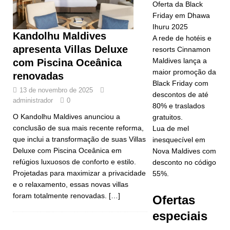
busca da
Oferta da Black
Friday em Dhawa
classificação
Ihuru 2025
Kandolhu Maldives
de cinco
A rede de hotéis e
apresenta Villas Deluxe
resorts Cinnamon
estrelas.
Maldives lança a
com Piscina Oceânica
HOTÉIS E
maior promoção da
renovadas
Black Friday com
RESORTS 5
13 de novembro de 2025
descontos de até
administrador
0
ESTRELAS
80% e traslados
O Kandolhu Maldives anunciou a
gratuitos.
[ 24 de
conclusão de sua mais recente reforma,
Lua de mel
que inclui a transformação de suas Villas
inesquecível em
novembro de
Deluxe com Piscina Oceânica em
Nova Maldives com
2025 ]
refúgios luxuosos de conforto e estilo.
desconto no código
Projetadas para maximizar a privacidade
55%.
Celebre o
e o relaxamento, essas novas villas
Natal e o
foram totalmente renovadas.
[…]
Ofertas
Ano Novo no
especiais
Vakkaru