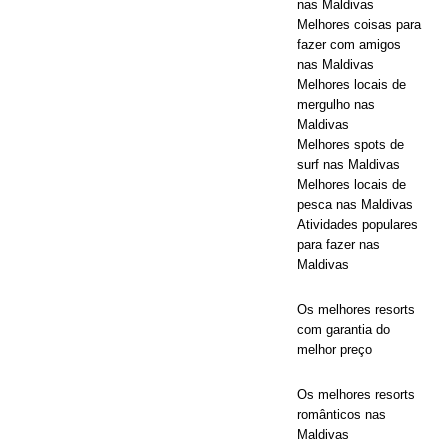
nas Maldivas
com
Melhores coisas para
fazer com amigos
descontos
nas Maldivas
de até 80% e
Melhores locais de
mergulho nas
traslados
Maldivas
Melhores spots de
gratuitos.
surf nas Maldivas
Melhores locais de
OFERTAS
pesca nas Maldivas
ESPECIAIS
Atividades populares
para fazer nas
[ 13 de
Maldivas
novembro de
Os melhores resorts
2025 ]
Lua
com garantia do
melhor preço
de mel
inesquecível
Os melhores resorts
românticos nas
em Nova
Maldivas