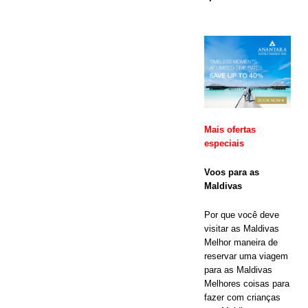
ESPECIAIS
[ 17 de
novembro de
2025 ]
A
rede de
Mais ofertas
hotéis e
especiais
resorts
Voos para as
Cinnamon
Maldivas
Maldives
Por que você deve
lança a
visitar as Maldivas
Melhor maneira de
maior
reservar uma viagem
para as Maldivas
promoção da
Melhores coisas para
Black Friday
fazer com crianças