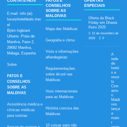
CONTATE-NOS
FATOS E
OFERTAS
CONSELHOS
ESPECIAIS
SOBRE AS
E-mail: info (at)
MALDIVAS
Oferta da Black
luxuryhoteldeals.trav
Friday em Dhawa
el
Ihuru 2025
Mapa das Maldivas
Björn Ingbrant
21 de novembro de
Urbano. Praia de
2025
0
Geografia e clima
Manilva, Fase 2,
29692 Manilva,
Visto e informações
Málaga, Espanha
A
alfandegárias
rede
de
Sobre
hotéi
Regulamentações
s e
sobre álcool nas
FATOS E
resor
Maldivas
CONSELHOS
ts
Cinn
SOBRE AS
amo
Voos internacionais
MALDIVAS
n
para as Maldivas
Maldi
Assistência médica e
ves
História concisa das
lança
clínicas médicas
a
Maldivas
para turistas
maio
r
10 coisas para não
Seguro de viagem e
prom