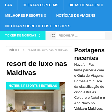
LAR
OFERTAS ESPECIAIS
DICAS DE VIAGEM
MELHORES RESORTS
NOTÍCIAS DE VIAGENS
NOTÍCIAS SOBRE HOTÉIS E RESORTS
TICKER DE NOTÍCIAS
[ 26 de
novembro de
Postagens
INÍCIO
resort de luxo nas Maldivas
2025 ]
recentes
Huvafen
resort de luxo nas
Huvafen Fushi
Fushi firma
firma parceria com
Maldivas
o Guia de Viagens
parceria com
Forbes em busca
HOTÉIS E RESORTS 5 ESTRELAS
da classificação de
o Guia de
cinco estrelas.
Viagens
Celebre o Natal e o
Ano Novo no
Forbes em
Vakkaru Maldives.