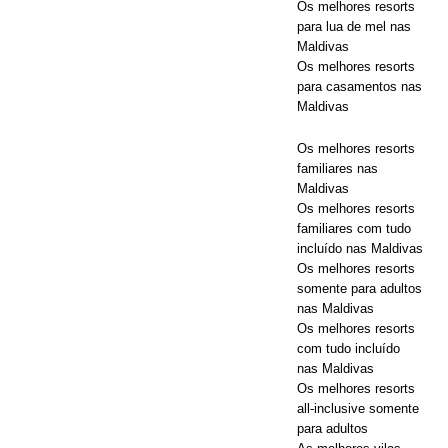
Os melhores resorts
Maldives
para lua de mel nas
com
Maldivas
Os melhores resorts
desconto no
para casamentos nas
Maldivas
código 55%.
Os melhores resorts
familiares nas
OFERTAS
Maldivas
Os melhores resorts
ESPECIAIS
familiares com tudo
incluído nas Maldivas
Os melhores resorts
somente para adultos
nas Maldivas
Os melhores resorts
com tudo incluído
nas Maldivas
Os melhores resorts
all-inclusive somente
para adultos