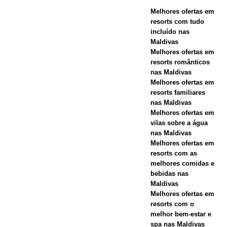
Melhores ofertas em
Maldives.
resorts com tudo
HOTÉIS E
incluído nas
Maldivas
RESORTS 5
Melhores ofertas em
resorts românticos
ESTRELAS
nas Maldivas
Melhores ofertas em
[ 21 de
resorts familiares
novembro de
nas Maldivas
Melhores ofertas em
2025 ]
vilas sobre a água
nas Maldivas
Oferta da
Melhores ofertas em
Black Friday
resorts com as
melhores comidas e
em Dhawa
bebidas nas
Maldivas
Ihuru 2025
Melhores ofertas em
resorts com o
melhor bem-estar e
OFERTAS
spa nas Maldivas