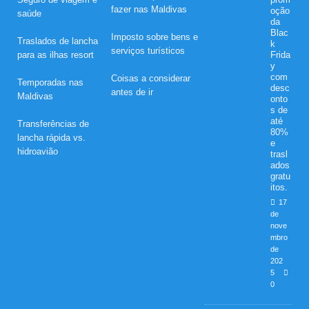
fazer nas Maldivas
oção
saúde
da
Blac
Imposto sobre bens e
Traslados de lancha
k
serviços turísticos
para as ilhas resort
Frida
y
com
Coisas a considerar
Temporadas nas
desc
antes de ir
Maldivas
onto
s de
até
Transferências de
80%
lancha rápida vs.
e
hidroavião
trasl
ados
gratu
itos.
17
de
nove
mbro
de
202
5
0