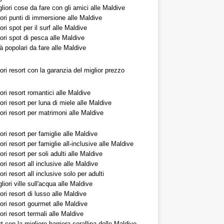
liori cose da fare con gli amici alle Maldive
iori punti di immersione alle Maldive
iori spot per il surf alle Maldive
iori spot di pesca alle Maldive
tà popolari da fare alle Maldive
iori resort con la garanzia del miglior prezzo
iori resort romantici alle Maldive
iori resort per luna di miele alle Maldive
iori resort per matrimoni alle Maldive
iori resort per famiglie alle Maldive
iori resort per famiglie all-inclusive alle Maldive
iori resort per soli adulti alle Maldive
iori resort all inclusive alle Maldive
iori resort all inclusive solo per adulti
liori ville sull'acqua alle Maldive
iori resort di lusso alle Maldive
iori resort gourmet alle Maldive
iori resort termali alle Maldive
rt con la migliore barriera corallina delle Maldive