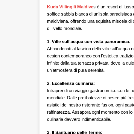
Kuda Villingili Maldive
s è un resort di luss
soffice sabbia bianca di un'isola paradisiaca 
maldiviana, offrendo una squisita miscela di 
di livello mondiale.
1. Ville sull'acqua con vista panoramica:
Abbandonati al fascino della vita sull'acqua n
design contemporaneo con l'estetica tradiziona
infinito dalla tua terrazza privata, dove la q
un'atmosfera di pura serenità.
2. Eccellenza culinaria:
Intraprendi un viaggio gastronomico con le no
mondiale. Dalle prelibatezze di pesce più fres
asiatici del nostro ristorante fusion, ogni past
raffinatezza. Assapora ogni momento con lo 
culinaria davvero indimenticabile.
3. Il Santuario delle Terme: