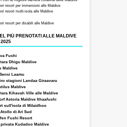
iori resort per immersioni alle Maldive
iori resort multi-isola alle Maldive
iori resort per disabili alle Maldive
EL PIÙ PRENOTATI ALLE MALDIVE
 2025
va Fushi
tara Dhigu Maldive
s Maldive
i Sensi Laamu
tro stagioni Landaa Giraavaru
utilus Maldive
ara Kihavah Ville alle Maldive
rf Astoria Maldive Ithaafushi
t sull'isola di Milaidhoo
Atollo di Ari Sud
fen Fushi Resort
a privata Kudadoo Maldive