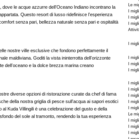
Le mig
o, dove le acque azzurre dell'Oceano Indiano incontrano la
I migl
appartata. Questo resort di lusso ridefinisce l'esperienza
I migl
comfort senza pari, bellezza naturale senza pari e ospitalità
I migl
Attivi
I migl
elle nostre ville esclusive che fondono perfettamente il
le maldiviana. Goditi la vista ininterrotta dell'orizzonte
I migl
I migl
uiete dell'oceano e la dolce brezza marina creano
I migl
I migl
I migl
stre diverse opzioni di ristorazione curate da chef di fama
I migl
che della nostra griglia di pesce sull'acqua ai sapori esotici
I migl
I migl
o al Kuda Villingili è una celebrazione del gusto e della
Le mig
sfondo del sole al tramonto, rendendo la tua esperienza
I migl
I migl
I migl
I reso