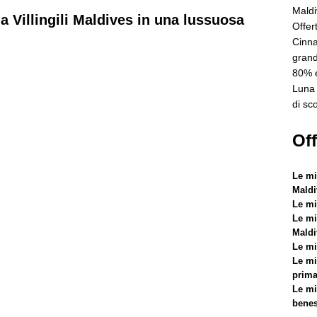
5 ]
Offerta Black Friday a Dhawa Ihuru 2025
OFFERTE
Maldi
a Villingili Maldives in una lussuosa
Offer
Cinna
5 ]
Cinnamon Hotels & Resorts Maldives lancia la più grande offerta
grand
n sconti fino a 80% e trasferimenti gratuiti
OFFERTE SPECIALI
80% e
Luna 
5 ]
Luna di miele da sogno al Nova Maldives con 55% di sconto
di sc
LI
Off
Le mig
Maldi
Le mi
Le mig
Maldi
Le mig
Le mi
prima
Le mig
benes