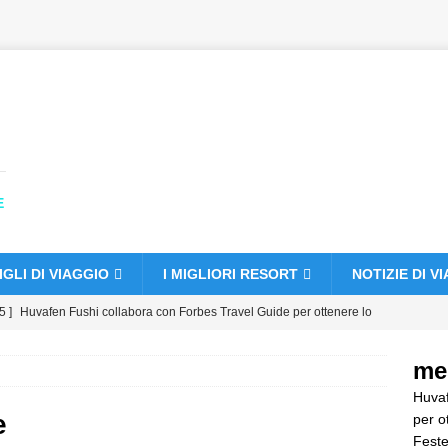
E
GLI DI VIAGGIO
I MIGLIORI RESORT
NOTIZIE DI V
5 ]
Huvafen Fushi collabora con Forbes Travel Guide per ottenere lo
elle
HOTEL E RESORT A 5 STELLE
me
5 ]
Festeggia il Natale e il Capodanno al Vakkaru Maldives
Huvaf
A 5 STELLE
e
per o
Feste