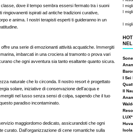
a classe, dove il tempo sembra essersi fermato tra i suoni
I migl
I migl
 ringiovanenti ispirati ad antiche tradizioni curative,
po e anima. I nostri terapisti esperti ti guideranno in un
I migl
eatitudine.
HOT
NEL
i offre una serie di emozionanti attività acquatiche. Immergiti
ita marina, imbarcati in una crociera al tramonto o prova vari
Sone
curano che ogni avventura sia tanto esaltante quanto sicura.
Anan
Baro
I Se
ezza naturale che lo circonda. Il nostro resort è progettato
Quat
nergia solare, iniziative di conservazione dell'acqua e
Il Na
mergiti nel lusso senza sensi di colpa, sapendo che il tuo
Anant
 questo paradiso incontaminato.
Waldo
Resor
LUX* 
 servizio maggiordomo dedicato, assicurandoti che ogni
Huva
e curato. Dall'organizzazione di cene romantiche sulla
Isol