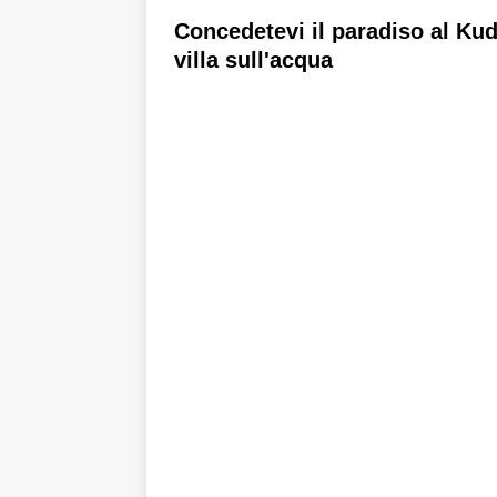
[ 21 novembre 202
Concedetevi il paradiso al Kud
SPECIALI
villa sull'acqua
[ 17 novembre 202
del Black Friday co
[ 13 novembre 202
OFFERTE SPECIA