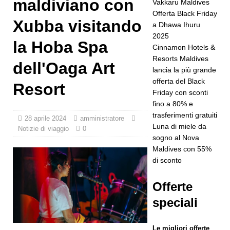
maldiviano con
Vakkaru Maldives
ottenere lo
Offerta Black Friday
Xubba visitando
a Dhawa Ihuru
status di
2025
la Hoba Spa
cinque
Cinnamon Hotels &
Resorts Maldives
stelle
dell'Oaga Art
lancia la più grande
HOTEL E
offerta del Black
Resort
Friday con sconti
RESORT A
fino a 80% e
5 STELLE
trasferimenti gratuiti
28 aprile 2024
amministratore
Luna di miele da
Notizie di viaggio
0
[ 24
sogno al Nova
Maldives con 55%
novembre
di sconto
2025 ]
Offerte
Festeggia
speciali
il Natale e
il
Le migliori offerte