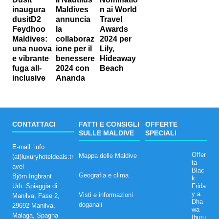
inaugura
Maldives
n ai World
dusitD2
annuncia
Travel
Feydhoo
la
Awards
Maldives:
collaboraz
2024 per
una nuova
ione per il
Lily,
e vibrante
benessere
Hideaway
fuga all-
2024 con
Beach
inclusive
Ananda
CONTATTACI
FATTI E CONSIGLI
OFFERTE
SULLE MALDIVE
SPECIALI
E-mail: info
Offer
Mappa delle Maldive
(at)luxuryhoteldeals.tr
ta
avel
Blac
Geografia e clima
Björn Ingbrant
k
Urb. Spiaggia di
Frida
y a
Visti e informazioni
Manilva, Fase 2,
Dha
doganali
29692 Manilva,
wa
Malaga, Spagna
Ihuru