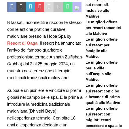
Capodann
sui resort all-
inclusive alle
o al
Maldive
Le migliori offerte
Rilassati, riconnettiti e riscopri te stesso
Vakkaru
per resort romantici
con le antiche pratiche curative
Maldives
alle Maldive
maldiviane presso la Hoba Spa by
Le migliori offerte
HOTEL
Resort di Oaga
. Il resort ha annunciato
sui resort per
l'arrivo del famoso guaritore e
famiglie alle
E RESORT
Maldive
professionista termale Aishath Zulfishan
A 5
Le migliori offerte
(Xubba) dal 2 al 25 maggio 2024, un
per le ville
maestro nella creazione di terapie
STELLE
sull'acqua alle
medicinali tradizionali maldiviane.
Maldive
[ 21
Le migliori offerte
Xubba è un pioniere e vincitore di premi
sui resort con cibo
novembre
e bevande di prima
globali nel campo delle spa. È la prima a
2025 ]
qualità alle Maldive
introdurre la medicina tradizionale
Le migliori offerte
maldiviana (Dhivehi Beys)
Offerta
sui resort con i
nell'esperienza termale. Con oltre 18
migliori centri
Black
anni di esperienza dedicata e un
benessere e spa alle