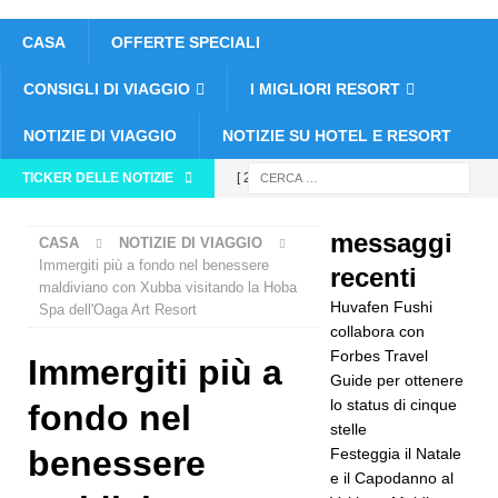
CASA
OFFERTE SPECIALI
CONSIGLI DI VIAGGIO
I MIGLIORI RESORT
NOTIZIE DI VIAGGIO
NOTIZIE SU HOTEL E RESORT
TICKER DELLE NOTIZIE
[ 26
novembre
messaggi
CASA
NOTIZIE DI VIAGGIO
2025 ]
Immergiti più a fondo nel benessere
recenti
maldiviano con Xubba visitando la Hoba
Huvafen
Huvafen Fushi
Spa dell'Oaga Art Resort
Fushi
collabora con
Forbes Travel
Immergiti più a
collabora
Guide per ottenere
lo status di cinque
con Forbes
fondo nel
stelle
Travel
benessere
Festeggia il Natale
e il Capodanno al
Guide per