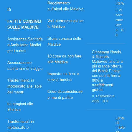
Regolamento
2025
sull'alcol alle Maldive
Di
21
nove
mbre
Voli internazionali per
FATTI E CONSIGLI
202
le Maldive
SULLE MALDIVE
5
0
Storia concisa delle
Assistenza Sanitaria
Maldive
e Ambulatori Medici
per i turisti
Cinnamon Hotels
10 cose da non fare
& Resorts
Maldives lancia la
alle Maldive
Assicurazione
più grande offerta
sanitaria e di viaggio
del Black Friday
Imposta sui beni e
con sconti fino a
servizi turistici
Trasferimenti in
80% e
trasferimenti
motoscafo alle isole
gratuiti
Cose da considerare
del resort
17 novembre
prima di partire
2025
0
Le stagioni alle
Maldive
Luna
Trasferimenti in
di
motoscafo o
miele