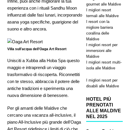
Infine, puoi anche migliorare la tua
gourmet alle Maldive
esperienza con i rituali Sandhu Moon
I migliori resort
influenzati dalle fasi lunari, incorporando
termali alle Maldive
I resort con la
asana yoga specifiche, guarigione del
migliore barriera
suono e altro ancora.
corallina delle
Maldive
I migliori resort per
Villa sull'acqua dell'Oaga Art Resort
immersioni alle
Maldive
Unisciti a Xubba alla Hoba Spa questo
I migliori resort multi-
maggio e intraprendi un viaggio
isola alle Maldive
trasformativo di riscoperta. Riconnettiti
I migliori resort per
con te stesso, abbraccia il potere delle
disabili alle Maldive
antiche tradizioni e sperimenta una
nuova dimensione di benessere.
HOTEL PIÙ
PRENOTATI
Per gli amanti delle Maldive che
ALLE MALDIVE
cercano una vacanza all-inclusive, il
NEL 2025
piano All-Inclusive più grande dell'Oaga
Art Resort ridefinisce i limiti di ciò che