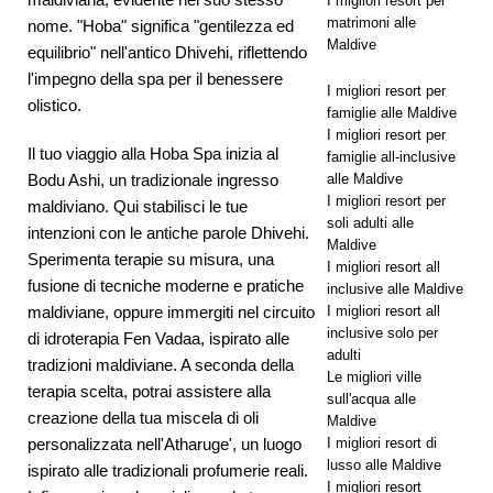
I migliori resort per
matrimoni alle
nome. "Hoba" significa "gentilezza ed
2025 ]
Maldive
equilibrio" nell'antico Dhivehi, riflettendo
Luna di
l'impegno della spa per il benessere
I migliori resort per
olistico.
miele da
famiglie alle Maldive
I migliori resort per
sogno al
Il tuo viaggio alla Hoba Spa inizia al
famiglie all-inclusive
alle Maldive
Bodu Ashi, un tradizionale ingresso
Nova
I migliori resort per
maldiviano. Qui stabilisci le tue
Maldives
soli adulti alle
intenzioni con le antiche parole Dhivehi.
Maldive
con 55% di
Sperimenta terapie su misura, una
I migliori resort all
fusione di tecniche moderne e pratiche
inclusive alle Maldive
sconto
I migliori resort all
maldiviane, oppure immergiti nel circuito
OFFERTE
inclusive solo per
di idroterapia Fen Vadaa, ispirato alle
adulti
tradizioni maldiviane. A seconda della
SPECIALI
Le migliori ville
terapia scelta, potrai assistere alla
sull'acqua alle
creazione della tua miscela di oli
Maldive
I migliori resort di
personalizzata nell'Atharuge', un luogo
lusso alle Maldive
ispirato alle tradizionali profumerie reali.
I migliori resort