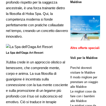
Friday a
Maldive
profondo rispetto per la saggezza
ancestrale, è una forza trainante dietro
Dhawa
la filosofia di Hoba Spa. Qui, la
Ihuru 2025
competenza moderna si fonde
perfettamente con pratiche collaudate
nel tempo, creando un concetto davvero
OFFERTE
innovativo.
SPECIALI
Altre offerte speciali
[ 17
La Spa dell'Oaga Art Resort
novembre
Voli per le Maldive
Xubba crede in un approccio olistico al
2025 ]
benessere, che comprende mente,
Perché dovresti
visitare le Maldive
corpo e anima. La sua filosofia di
Cinnamon
Il modo migliore per
guarigione è incentrata sulla
Hotels &
prenotare un viaggio
connessione con la tua mente cosciente
alle Maldive
Resorts
e sulla promozione di un legame più
Le migliori cose da
profondo con il tuo sé subconscio ed
fare con i bambini
Maldives
alle Maldive
emotivo. Ciò si traduce in terapie
Le migliori cose da