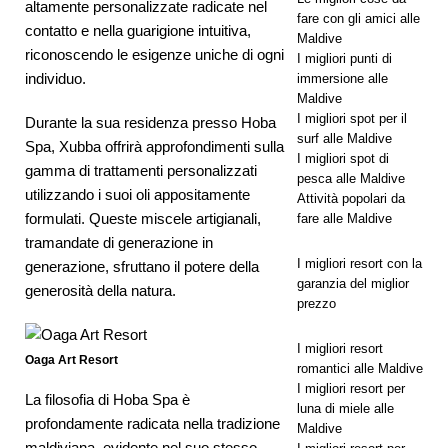
lancia la
altamente personalizzate radicate nel
fare con gli amici alle
contatto e nella guarigione intuitiva,
più grande
Maldive
riconoscendo le esigenze uniche di ogni
I migliori punti di
offerta del
individuo.
immersione alle
Maldive
Black
I migliori spot per il
Durante la sua residenza presso Hoba
Friday con
surf alle Maldive
Spa, Xubba offrirà approfondimenti sulla
I migliori spot di
gamma di trattamenti personalizzati
sconti fino
pesca alle Maldive
utilizzando i suoi oli appositamente
Attività popolari da
a 80% e
formulati. Queste miscele artigianali,
fare alle Maldive
trasferimen
tramandate di generazione in
I migliori resort con la
generazione, sfruttano il potere della
ti gratuiti
garanzia del miglior
generosità della natura.
prezzo
OFFERTE
I migliori resort
Oaga Art Resort
romantici alle Maldive
SPECIALI
I migliori resort per
La filosofia di Hoba Spa è
[ 13
luna di miele alle
profondamente radicata nella tradizione
Maldive
novembre
maldiviana, evidente nel suo stesso