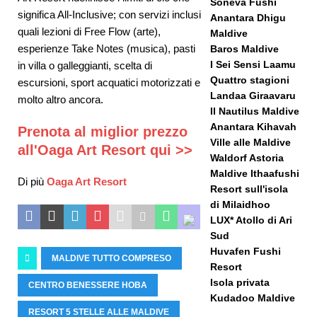
Soneva Fushi
significa All-Inclusive; con servizi inclusi
Anantara Dhigu
quali lezioni di Free Flow (arte),
Maldive
esperienze Take Notes (musica), pasti
Baros Maldive
I Sei Sensi Laamu
in villa o galleggianti, scelta di
Quattro stagioni
escursioni, sport acquatici motorizzati e
Landaa Giraavaru
molto altro ancora.
Il Nautilus Maldive
Anantara Kihavah
Prenota al miglior prezzo
Ville alle Maldive
all'Oaga Art Resort qui >>
Waldorf Astoria
Maldive Ithaafushi
Di più
Oaga Art Resort
Resort sull'isola
di Milaidhoo
LUX* Atollo di Ari
Sud
Huvafen Fushi
MALDIVE TUTTO COMPRESO
Resort
Isola privata
CENTRO BENESSERE HOBA
Kudadoo Maldive
RESORT 5 STELLE ALLE MALDIVE