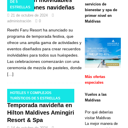
festiva con inolvidables
DE 5
Oferta del
servicios de
celebraciones navideñas
ESTRELLAS
bienestar y spa de
Black Friday
21 de octubre de 2024
primer nivel en
administración
0
Maldivas
en Dhawa
Reethi Faru Resort ha anunciado su
Ihuru 2025
programa de temporada festiva, que
ofrece una amplia gama de actividades y
eventos diseñados para crear recuerdos
OFERTAS
inolvidables para todos sus huéspedes.
Las celebraciones comenzarán con una
ESPECIALE
ceremonia de mezcla de pasteles, donde
S
[…]
Más ofertas
[ 17 de
especiales
noviembre
HOTELES Y COMPLEJOS
Vuelos a las
TURÍSTICOS DE 5 ESTRELLAS
Maldivas
de 2025 ]
Temporada navideña en
Cinnamon
Hilton Maldives Amingiri
Por qué deberías
visitar Maldivas
Resort & Spa
Hotels &
La mejor manera de
14 de octubre de 2024