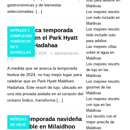
solo para adultos en
gastronómicas y de bienestar
Maldivas
seleccionadas.
[…]
Los mejores resorts
con todo incluido en
Maldivas
Los mejores resorts
La mágica temporada
HOTELES Y
todo incluido solo
COMPLEJOS
navideña en el Park Hyatt
para adultos
TURÍSTICOS
Maldives Hadahaa
Las mejores villas
DE 5
sobre el agua en
ESTRELLAS
3 de octubre de 2024
administración
Maldivas
0
Los mejores resorts
A medida que se acerca la temporada
de lujo en las
festiva de 2024, no hay mejor lugar para
Maldivas
celebrar que en Park Hyatt Maldives
Los mejores resorts
gourmet de las
Hadahaa. Este resort de lujo, ubicado en
Maldivas
una isla privada aislada en el corazón del
Los mejores resorts
océano Índico, transforma
[…]
con spa en las
Maldivas
Los resorts con el
Una temporada navideña
NOTICIAS
mejor arrecife de
DE VIAJE
inolvidable en Milaidhoo
Maldivas