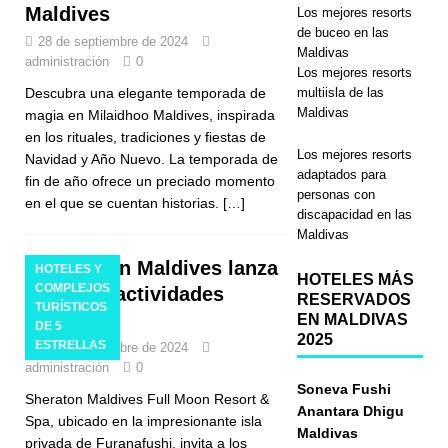
Maldives
Los mejores resorts
de buceo en las
28 de septiembre de 2024
Maldivas
administración
0
Los mejores resorts
multiisla de las
Descubra una elegante temporada de
Maldivas
magia en Milaidhoo Maldives, inspirada
en los rituales, tradiciones y fiestas de
Los mejores resorts
Navidad y Año Nuevo. La temporada de
adaptados para
fin de año ofrece un preciado momento
personas con
en el que se cuentan historias.
[…]
discapacidad en las
Maldivas
Sheraton Maldives lanza
HOTELES Y
HOTELES MÁS
COMPLEJOS
ofertas y actividades
RESERVADOS
TURÍSTICOS
festivas
EN MALDIVAS
DE 5
2025
ESTRELLAS
24 de septiembre de 2024
administración
0
Soneva Fushi
Sheraton Maldives Full Moon Resort &
Anantara Dhigu
Spa, ubicado en la impresionante isla
Maldivas
privada de Furanafushi, invita a los