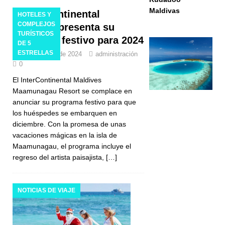
Maldivas
InterContinental
HOTELES Y
COMPLEJOS
Maldives presenta su
TURÍSTICOS
programa festivo para 2024
DE 5
ESTRELLAS
13 de agosto de 2024
administración
0
El InterContinental Maldives
Maamunagau Resort se complace en
anunciar su programa festivo para que
los huéspedes se embarquen en
diciembre. Con la promesa de unas
vacaciones mágicas en la isla de
Maamunagau, el programa incluye el
regreso del artista paisajista,
[…]
NOTICIAS DE VIAJE