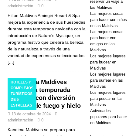
reservar un viaje a
Resorts
administración
0
las Maldivas
Maldives
Las mejores cosas
Hilton Maldives Amingiri Resort & Spa
para hacer con niños
mejora la experiencia de sus huéspedes
lanza la
en las Maldivas
durante esta temporada navideña con la
Las mejores cosas
mayor venta
introducción de Nature's Mystique, un
para hacer con
programa festivo que celebra la belleza
del Black
amigos en las
de la naturaleza a través de una
Maldivas
Friday con
variedad de experiencias seleccionadas.
Los mejores lugares
para bucear en
[…]
hasta 80%
Maldivas
de
Los mejores lugares
para surfear en las
Kandima Maldives
HOTELES Y
descuento y
Maldivas
COMPLEJOS
calienta la temporada
Los mejores lugares
TURÍSTICOS
traslados
navideña con diversión
para pescar en las
DE 5
Maldivas
temática de fuego y hielo
gratuitos.
ESTRELLAS
Actividades
13 de octubre de 2024
OFERTAS
populares para hacer
administración
0
en Maldivas
ESPECIALE
Kandima Maldives se prepara para