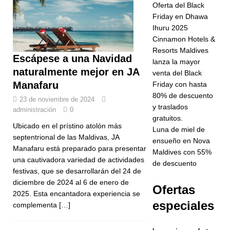
Oferta del Black
estatus de
Friday en Dhawa
Ihuru 2025
cinco
Cinnamon Hotels &
estrellas
Resorts Maldives
Escápese a una Navidad
lanza la mayor
HOTELES Y
naturalmente mejor en JA
venta del Black
COMPLEJO
Manafaru
Friday con hasta
80% de descuento
23 de noviembre de 2024
S
y traslados
administración
0
TURÍSTICOS
gratuitos.
Ubicado en el prístino atolón más
Luna de miel de
DE 5
septentrional de las Maldivas, JA
ensueño en Nova
Manafaru está preparado para presentar
Maldives con 55%
ESTRELLAS
una cautivadora variedad de actividades
de descuento
[ 24 de
festivas, que se desarrollarán del 24 de
diciembre de 2024 al 6 de enero de
Ofertas
noviembre
2025. Esta encantadora experiencia se
especiales
de 2025 ]
complementa
[…]
Celebre la