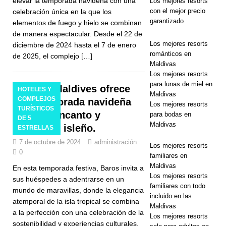
S
elevar la temporada navideña con una
Los mejores resorts
con el mejor precio
celebración única en la que los
[ 13 de
garantizado
elementos de fuego y hielo se combinan
de manera espectacular. Desde el 22 de
noviembre
Los mejores resorts
diciembre de 2024 hasta el 7 de enero
de 2025 ]
románticos en
de 2025, el complejo
[…]
Maldivas
Luna de miel
Los mejores resorts
para lunas de miel en
de ensueño
Baros Maldives ofrece
HOTELES Y
Maldivas
COMPLEJOS
una temporada navideña
en Nova
Los mejores resorts
TURÍSTICOS
llena de encanto y
para bodas en
DE 5
Maldives con
Maldivas
esplendor isleño.
ESTRELLAS
55% de
7 de octubre de 2024
administración
Los mejores resorts
0
descuento
familiares en
Maldivas
En esta temporada festiva, Baros invita a
Los mejores resorts
sus huéspedes a adentrarse en un
familiares con todo
OFERTAS
mundo de maravillas, donde la elegancia
incluido en las
atemporal de la isla tropical se combina
ESPECIALE
Maldivas
a la perfección con una celebración de la
Los mejores resorts
S
sostenibilidad y experiencias culturales,