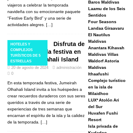
Baros Maldivas
viajeros a celebrar la temporada
Laamu de los Seis
navideña con su emocionante paquete
Sentidos
“Festive Early Bird” y una serie de
Four Seasons
actividades alegres.
[…]
Landaa Giraavaru
El Nautilus
Maldivas
Disfruta de
HOTELES Y
Anantara Kihavah
COMPLEJOS
esta temporada festiva en
Maldivas Villas
TURÍSTICOS DE 5
Jumeirah Olhahali Island
Waldorf Astoria
ESTRELLAS
Maldivas
20 de agosto de 2024
administración
0
Ithaafushi
Complejo turístico
En esta temporada festiva, Jumeirah
en la isla de
Olhahali Island invita a los huéspedes a
Milaidhoo
crear recuerdos duraderos con sus seres
LUX* Atolón Ari
queridos a través de una serie de
del Sur
experiencias de tres semanas que
Huvafen Fushi
encarnan el espíritu de la isla y la calidez
Resort
de la temporada.
[…]
Isla privada de
Kudadoo