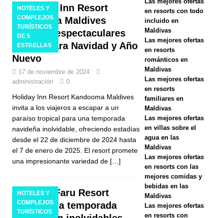
Las mejores ofertas
Holiday Inn Resort
HOTELES Y
Navidad y el
en resorts con todo
COMPLEJOS
Kandooma Maldives
incluido en
Año Nuevo
TURÍSTICOS
Maldivas
presenta espectaculares
DE 5
Las mejores ofertas
en Vakkaru
ofertas para Navidad y Año
ESTRELLAS
en resorts
Nuevo
Maldives
románticos en
Maldivas
17 de noviembre de 2024
HOTELES Y
Las mejores ofertas
administración
0
en resorts
COMPLEJO
Holiday Inn Resort Kandooma Maldives
familiares en
invita a los viajeros a escapar a un
S
Maldivas
Las mejores ofertas
paraíso tropical para una temporada
TURÍSTICOS
en villas sobre el
navideña inolvidable, ofreciendo estadías
agua en las
desde el 22 de diciembre de 2024 hasta
DE 5
Maldivas
el 7 de enero de 2025. El resort promete
Las mejores ofertas
ESTRELLAS
una impresionante variedad de
[…]
en resorts con las
[ 21 de
mejores comidas y
bebidas en las
noviembre
Reethi Faru Resort
HOTELES Y
Maldivas
COMPLEJOS
inaugura la temporada
Las mejores ofertas
de 2025 ]
TURÍSTICOS
en resorts con