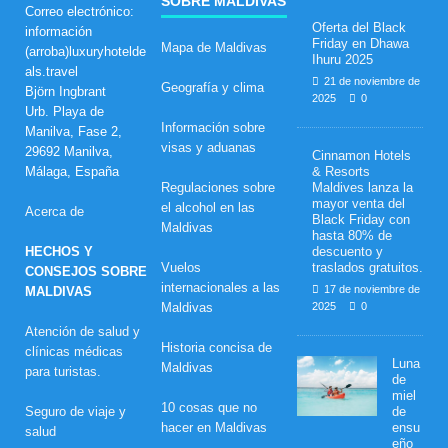
SOBRE MALDIVAS
Correo electrónico:
Oferta del Black
información
Friday en Dhawa
Mapa de Maldivas
(arroba)luxuryhotelde
Ihuru 2025
als.travel
21 de noviembre de
Geografía y clima
Björn Ingbrant
2025
0
Urb. Playa de
Información sobre
Manilva, Fase 2,
visas y aduanas
29692 Manilva,
Cinnamon Hotels
Málaga, España
& Resorts
Regulaciones sobre
Maldives lanza la
mayor venta del
el alcohol en las
Acerca de
Black Friday con
Maldivas
hasta 80% de
HECHOS Y
descuento y
Vuelos
traslados gratuitos.
CONSEJOS SOBRE
internacionales a las
17 de noviembre de
MALDIVAS
Maldivas
2025
0
Atención de salud y
Historia concisa de
clínicas médicas
Luna
Maldivas
para turistas.
de
miel
10 cosas que no
Seguro de viaje y
de
hacer en Maldivas
ensu
salud
eño