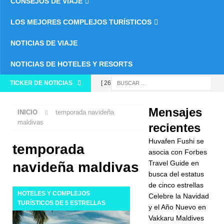
CONSEJOS DE VIAJE
LOS MEJORES COMPLEJOS TURÍSTICOS
NOTICIAS DE VIAJE
NOTICIAS DE HOTELES Y RESORTS
TICKER DE NOTICIAS
[ 26 de
noviembre
Mensajes
INICIO
temporada navideña
de 2025 ]
maldivas
recientes
Huvafen
Huvafen Fushi se
temporada
Fushi se
asocia con Forbes
Travel Guide en
navideña maldivas
asocia con
busca del estatus
de cinco estrellas
Forbes
HOTELES Y COMPLEJOS
Celebre la Navidad
Travel Guide
TURÍSTICOS DE 5 ESTRELLAS
y el Año Nuevo en
Vakkaru Maldives
en busca del