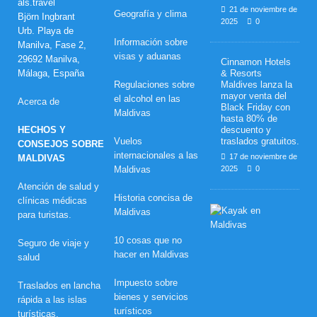
als.travel
21 de noviembre de
Geografía y clima
Björn Ingbrant
2025
0
Urb. Playa de
Información sobre
Manilva, Fase 2,
visas y aduanas
29692 Manilva,
Cinnamon Hotels
Málaga, España
& Resorts
Regulaciones sobre
Maldives lanza la
mayor venta del
el alcohol en las
Acerca de
Black Friday con
Maldivas
hasta 80% de
HECHOS Y
descuento y
Vuelos
traslados gratuitos.
CONSEJOS SOBRE
internacionales a las
17 de noviembre de
MALDIVAS
Maldivas
2025
0
Atención de salud y
Historia concisa de
clínicas médicas
L
Maldivas
para turistas.
u
n
10 cosas que no
Seguro de viaje y
a
hacer en Maldivas
d
salud
e
m
Impuesto sobre
Traslados en lancha
i
bienes y servicios
rápida a las islas
e
turísticos
l
turísticas.