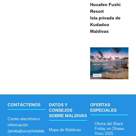
Huvafen Fushi
Resort
Isla privada de
Kudadoo
Maldivas
CONTÁCTENOS
DATOS Y
OFERTAS
CONSEJOS
ESPECIALES
SOBRE MALDIVAS
Correo electrónico:
Oferta del Black
información
Friday en Dhawa
Mapa de Maldivas
(arroba)luxuryhotelde
Ihuru 2025