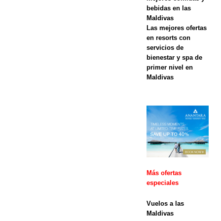
bebidas en las
noviembre
Maldivas
Las mejores ofertas
de 2025 ]
en resorts con
Oferta del
servicios de
bienestar y spa de
Black Friday
primer nivel en
Maldivas
en Dhawa
Ihuru 2025
OFERTAS
ESPECIALE
S
Más ofertas
[ 17 de
especiales
noviembre
Vuelos a las
Maldivas
de 2025 ]