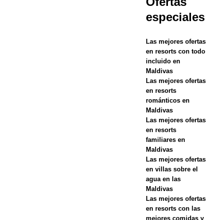
Ofertas
especiales
de 2025 ]
Celebre la
Las mejores ofertas
Navidad y el
en resorts con todo
incluido en
Año Nuevo
Maldivas
Las mejores ofertas
en Vakkaru
en resorts
Maldives
románticos en
Maldivas
HOTELES Y
Las mejores ofertas
en resorts
COMPLEJO
familiares en
S
Maldivas
Las mejores ofertas
TURÍSTICOS
en villas sobre el
agua en las
DE 5
Maldivas
Las mejores ofertas
ESTRELLAS
en resorts con las
[ 21 de
mejores comidas y