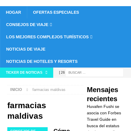
HOGAR
OFERTAS ESPECIALES
CONSEJOS DE VIAJE
LOS MEJORES COMPLEJOS TURÍSTICOS
NOTICIAS DE VIAJE
NOTICIAS DE HOTELES Y RESORTS
TICKER DE NOTICIAS
[ 26 de
noviembre
Mensajes
INICIO
farmacias maldivas
de 2025 ]
recientes
Huvafen
farmacias
Huvafen Fushi se
Fushi se
asocia con Forbes
maldivas
Travel Guide en
asocia con
busca del estatus
Cómo