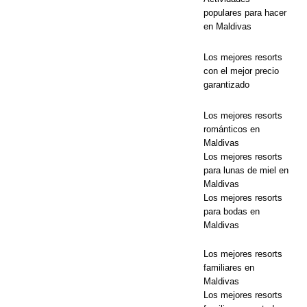
OFERTAS
populares para hacer
en Maldivas
ESPECIALE
S
Los mejores resorts
con el mejor precio
[ 13 de
garantizado
noviembre
Los mejores resorts
de 2025 ]
románticos en
Maldivas
Luna de miel
Los mejores resorts
para lunas de miel en
de ensueño
Maldivas
en Nova
Los mejores resorts
para bodas en
Maldives con
Maldivas
55% de
Los mejores resorts
descuento
familiares en
Maldivas
Los mejores resorts