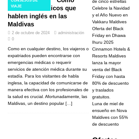
CONSEJOS DE
de cinco estrellas
Forbes
VIAJE
encontrar médicos que
Celebre la Navidad
Travel Guide
y el Año Nuevo en
hablen inglés en las
Vakkaru Maldives
en busca del
Maldivas
Oferta del Black
2 de octubre de 2024
administración
estatus de
Friday en Dhawa
0
Ihuru 2025
cinco
Como en cualquier destino, los viajeros o
Cinnamon Hotels &
estrellas
expatriados pueden encontrarse con
Resorts Maldives
emergencias médicas o requerir
lanza la mayor
HOTELES Y
servicios de atención médica durante su
venta del Black
COMPLEJO
estadía. Para los visitantes de habla
Friday con hasta
inglesa, la capacidad de comunicarse de
80% de descuento
S
manera efectiva con los profesionales de
y traslados
la salud es crucial. Afortunadamente, las
TURÍSTICOS
gratuitos.
Maldivas, un destino popular
[…]
Luna de miel de
DE 5
ensueño en Nova
Maldives con 55%
ESTRELLAS
de descuento
[ 24 de
noviembre