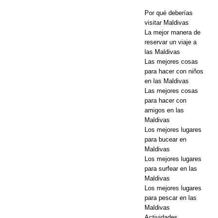
Cinnamon
Por qué deberías
visitar Maldivas
Hotels &
La mejor manera de
reservar un viaje a
Resorts
las Maldivas
Maldives
Las mejores cosas
para hacer con niños
lanza la
en las Maldivas
Las mejores cosas
mayor venta
para hacer con
del Black
amigos en las
Maldivas
Friday con
Los mejores lugares
para bucear en
hasta 80%
Maldivas
de
Los mejores lugares
para surfear en las
descuento y
Maldivas
Los mejores lugares
traslados
para pescar en las
Maldivas
gratuitos.
Actividades