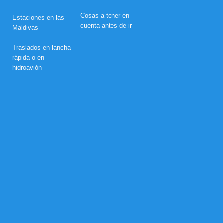
d
e
Cosas a tener en
Estaciones en las
e
cuenta antes de ir
Maldivas
n
s
u
Traslados en lancha
e
rápida o en
ñ
hidroavión
o
e
n
N
o
v
a
M
a
l
d
i
v
e
s
c
o
n
5
5