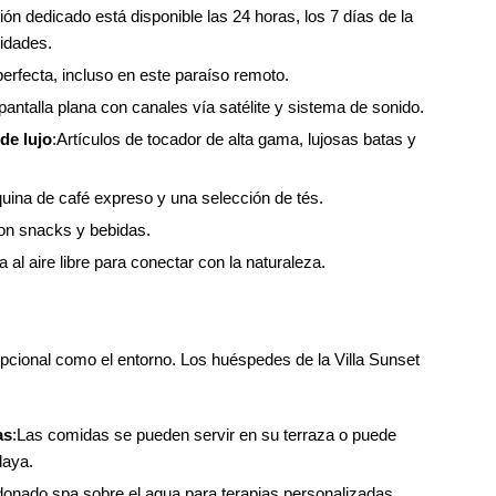
rión dedicado está disponible las 24 horas, los 7 días de la
idades.
erfecta, incluso en este paraíso remoto.
pantalla plana con canales vía satélite y sistema de sonido.
de lujo
:Artículos de tocador de alta gama, lujosas batas y
ina de café expreso y una selección de tés.
on snacks y bebidas.
a al aire libre para conectar con la naturaleza.
epcional como el entorno. Los huéspedes de la Villa Sunset
as
:Las comidas se pueden servir en su terraza o puede
laya.
donado spa sobre el agua para terapias personalizadas.