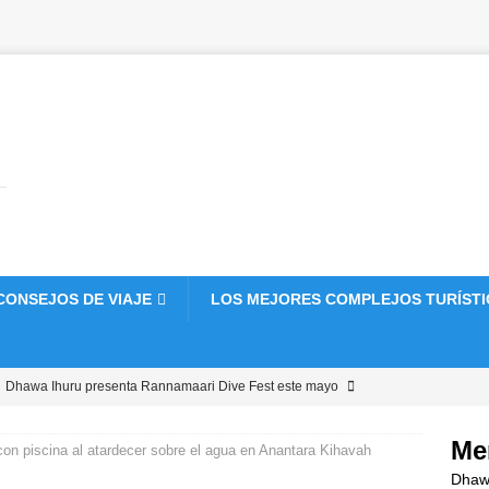
CONSEJOS DE VIAJE
LOS MEJORES COMPLEJOS TURÍST
Dhawa Ihuru presenta Rannamaari Dive Fest este mayo
EJOS TURÍSTICOS DE 5 ESTRELLAS
Me
 con piscina al atardecer sobre el agua en Anantara Kihavah
 ]
El JW Marriott Maldives Kaafu Atoll Island Resort presenta un
Dhawa