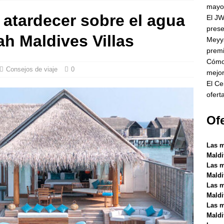
cluido.
HOTELES Y COMPLEJOS TURÍSTICOS DE 5 ESTRELLAS
mayo
l atardecer sobre el agua
El JW
 ]
Meyyafushi Maldives abre sus puertas con viajes premium todo
prese
h Maldives Villas
S Y COMPLEJOS TURÍSTICOS DE 5 ESTRELLAS
Meyya
premi
]
Cómo reservar un hotel de lujo en las Maldivas al mejor precio.
Cómo 
Consejos de viaje
0
mejor
El Ce
]
El Centara Grand Lagoon Maldives presenta ofertas para
ofert
as.
HOTELES Y COMPLEJOS TURÍSTICOS DE 5 ESTRELLAS
Ofe
Las m
Maldi
Las m
Maldi
Las m
Maldi
Las m
Maldi