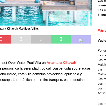
Las m
comid
Las m
biene
ntara Kihavah Maldives Villas
Más o
Vuelo
Por q
La me
Las m
unset Over Water Pool Villa en
Anantara Kihavah
Maldi
 personifica la serenidad tropical. Suspendida sobre aguas
Las m
no Índico, esta villa combina privacidad, opulencia y
Maldi
Los m
 escapada romántica o un retiro tranquilo, es un destino
Los m
Los m
Activ
Los m