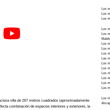
Los m
Los m
Los m
Los m
Los me
Maldi
Los m
Los m
Los me
Las m
Los me
Los m
Los m
Los re
Los m
Los me
Los m
aciosa villa de 267 metros cuadrados (aproximadamente
disca
ecta combinación de espacios interiores y exteriores, la