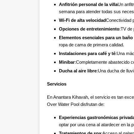
Anfitrión personal de la villa
Un anfit
semana para atender todas sus neces
Wi-Fi de alta velocidad
Conectividad p
Opciones de entretenimiento
:TV de 
Elementos esenciales para un baño 
ropa de cama de primera calidad.
Instalaciones para café y té
:Una máqu
Minibar
:Completamente abastecido c
Ducha al aire libre
:Una ducha de lluvi
Servicios
En Anantara Kihavah, el servicio es tan exc
Over Water Pool disfrutan de:
Experiencias gastronómicas privad
optar por una cena al atardecer en la p
Tratamientos de spa
:Acceso al galar